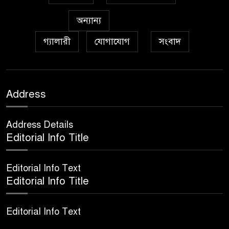
৮
মিলাদুন্নবী এর গুরুত্ব
অন্যান্য
গ্যালারী
যোগাযোগ
সংবাদ
আইয়ূবীদের গ্রীবায় মারওয়ানী
৯
কালো হাত
ফরয নামাযান্তে দু‘আ মুনাজাত
Address
১০
Address Details
কুত্ববুল আক্বতাব বাবাভাণ্ডারীর
Editorial Info Title
১১
‘উরসে পাক সম্পন্ন
Editorial Info Text
Editorial Info Title
Editorial Info Text