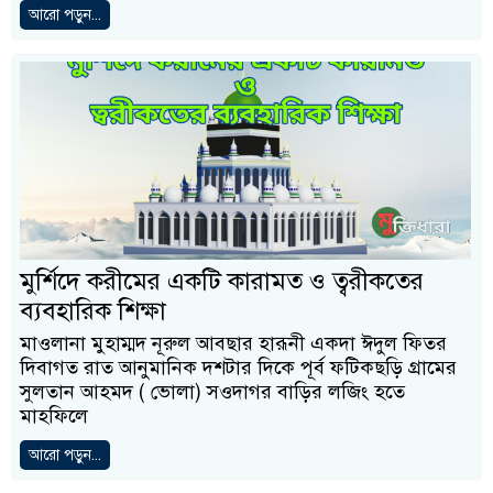
আরো পড়ুন...
মুর্শিদে করীমের একটি কারামত ও ত্বরীকতের
ব্যবহারিক শিক্ষা
মাওলানা মুহাম্মদ নূরুল আবছার হারূনী একদা ঈদুল ফিতর
দিবাগত রাত আনুমানিক দশটার দিকে পূর্ব ফটিকছড়ি গ্রামের
সুলতান আহমদ ( ভোলা) সওদাগর বাড়ির লজিং হতে
মাহফিলে
আরো পড়ুন...