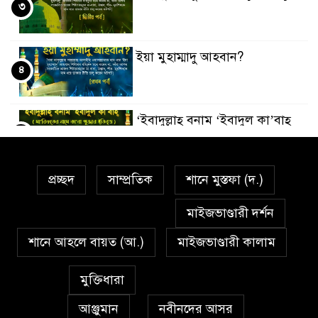
৩
ইয়া মুহাম্মাদু আহবান?
৪
‘ইবাদুল্লাহ্ বনাম ‘ইবাদুল কা’বাহ্
৫
প্রচ্ছদ
সাম্প্রতিক
শানে মুস্তফা (দ.)
সর্বকালের সব সমস্যার সমাধানের
৬
একমাত্র উপায় মহানবী (দঃ) আদর্শ
মাইজভাণ্ডারী দর্শন
অনুসরণ
শানে আহলে বায়ত (আ.)
মাইজভাণ্ডারী কালাম
প্রেমাস্পদের গলি
৭
মুক্তিধারা
আঞ্জুমান
নবীনদের আসর
অঞ্চল ভিত্তিক জশনে জুলূসে ঈদে