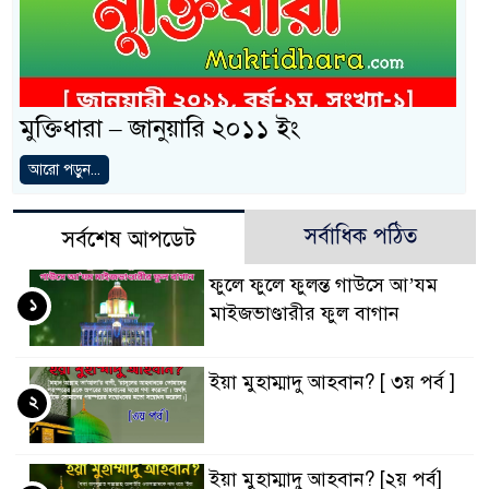
মুক্তিধারা – জানুয়ারি ২০১১ ইং
আরো পড়ুন...
সর্বাধিক পঠিত
সর্বশেষ আপডেট
ফুলে ফুলে ফুলন্ত গাউসে আ’যম
১
মাইজভাণ্ডারীর ফুল বাগান
ইয়া মুহাম্মাদু আহবান? [ ৩য় পর্ব ]
২
ইয়া মুহাম্মাদু আহবান? [২য় পর্ব]