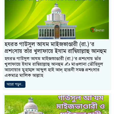
হযরত গাউসুল আযম মাইজভাণ্ডারী (রা.)’র
প্রশংসায় তাঁর খুলাফায়ে ইযাম রাদ্বিয়াল্লাহু আনহুম
হযরত গাউসুল আযম মাইজভাণ্ডারী (রা.)’র প্রশংসায় তাঁর
খুলাফায়ে ইযাম রাদ্বিয়াল্লাহু আনহুম ✍️ মাওলানা তৌহিদুল
আনােয়ার মুহাম্মদ আব্দুল হাই আল্ হারূনী সমস্ত প্রশংসার
একমাত্র মালিক আল্লাহ
আরো পড়ুন...