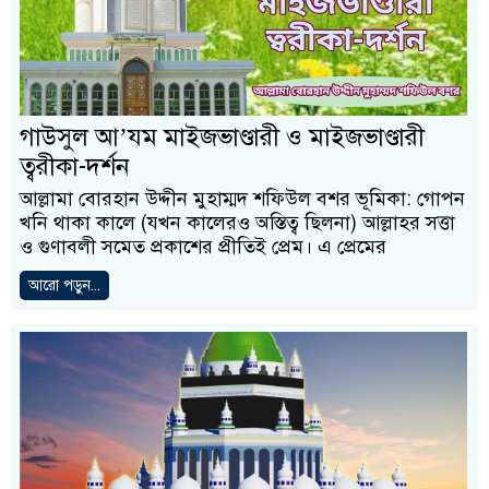
গাউসুল আ’যম মাইজভাণ্ডারী ও মাইজভাণ্ডারী
ত্বরীকা-দর্শন
আল্লামা বোরহান উদ্দীন মুহাম্মদ শফিউল বশর ভূমিকা: গোপন
খনি থাকা কালে (যখন কালেরও অস্তিত্ব ছিলনা) আল্লাহর সত্তা
ও গুণাবলী সমেত প্রকাশের প্রীতিই প্রেম। এ প্রেমের
আরো পড়ুন...