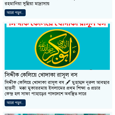
রহমানিয়া সুন্নিয়া মাদ্রাসায়
আরো পড়ুন...
সিদ্দীক কেলিয়ে খোদাকা রাসূল বস
সিদ্দীক কেলিয়ে খোদাকা রাসূল বস 🖋️ মুহাম্মদ নূরুল আবছার
হারূনী মক্কা মুকাররমায় ইসলামের প্রথম শিক্ষা ও প্রচার
কেন্দ্র হল সাফা পাহাড়ের পাদদেশে অবস্থিত দারে
আরো পড়ুন...