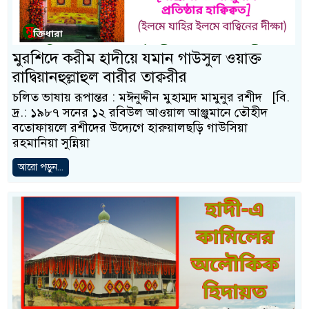
মুরশিদে করীম হাদীয়ে যমান গাউসুল ওয়াক্ত
রাদ্বিয়ানহুল্লাহুল বারীর তাক্বরীর
চলিত ভাষায় রূপান্তর : মঈনুদ্দীন মুহাম্মদ মামুনুর রশীদ [বি.
দ্র.: ১৯৮৭ সনের ১২ রবিউল আওয়াল আঞ্জুমানে তৌহীদ
বতোফায়লে রশীদের উদ্যেগে হারুয়ালছড়ি গাউসিয়া
রহমানিয়া সুন্নিয়া
আরো পড়ুন...