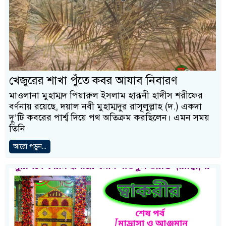
খেজুরের শাখা পুঁতে কবর আযাব নিবারণ
মাওলানা মুহাম্মদ পিয়ারুল ইসলাম হারূনী হাদীস শরীফের
বর্ণনায় রয়েছে, দয়াল নবী মুহাম্মদুর রাসূলুল্লাহ (দ.) একদা
দু’টি কবরের পার্শ্ব দিয়ে পথ অতিক্রম করছিলেন। এমন সময়
তিনি
আরো পড়ুন...