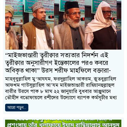
“মাইজভাণ্ডারী ত্বরীক্বার সত্যতার নিদর্শন এই
ত্বরীক্বার অনুসারীগণ ইন্তেকালের পরও কবরে
অবিকৃত থাকা” উরস শরীফ মাহফিলে বক্তারা-
মাহবূবুল্লাহিল‌ মু‘আযযম, ফরদুল্লাহিল আকরম, ক্বুতবুল্লাহিল
আফখম গাউসুল্লাহিল আ’যম মাইজভাণ্ডারী রাদ্বিয়ানহুল্লাহুল
বারীর উরসে পাক ৮ মাঘ ২২ জানুয়ারি বুধবার আঞ্জুমানে
তৌহীদ বতোফায়লে রশীদের উদ্যোগে ব্যাপক কর্মসূচীর মধ্য
আরো পড়ুন...