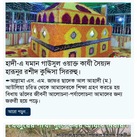
হাদী-এ যমান গাউসুল ওয়াক্ত কাযী সৈয়্যদ
হারূনুর রশীদ কুদ্দিসা সিররুহু।
✒আল্লামা এস. এম. জাফর ছাদেক আল আহাদী (ম.)
আউলিয়া চরিত থেকে আমাদেরকে শিক্ষা গ্রহণ করতে হয়
বিধায় তাঁদের জীবনী আলোচনা-পর্যালোচনা আমাদের জন্য
জরুরী হয়ে পড়ে।
আরো পড়ুন...