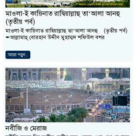
মাওলা-ই কায়িনাত রাদ্বিয়াল্লাহু তা‘আলা আনহু
(তৃতীয় পর্ব)
মাওলা-ই কায়িনাত রাদ্বিয়াল্লাহু তা‘আলা আনহু (তৃতীয় পর্ব)
✒আল্লামাহ্ বোরহান উদ্দীন মুহাম্মদ শফিউল বশর
আরো পড়ুন...
নবীজি ও মেরাজ