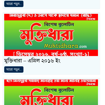
আরো পড়ুন...
মুক্তিধারা – এপ্রিল ২০১৬ ইং
আরো পড়ুন...