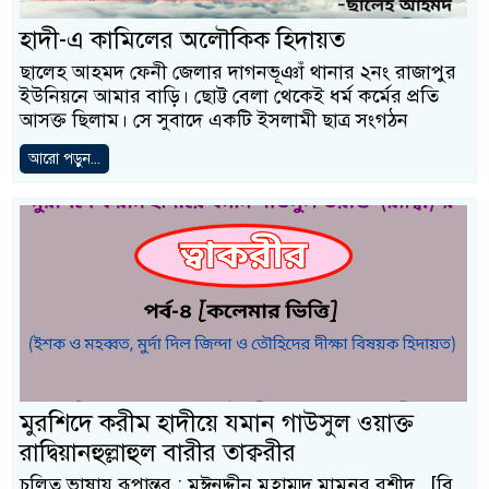
হাদী-এ কামিলের অলৌকিক হিদায়ত
ছালেহ আহমদ ফেনী জেলার দাগনভূঞাঁ থানার ২নং রাজাপুর
ইউনিয়নে আমার বাড়ি। ছোট্ট বেলা থেকেই ধর্ম কর্মের প্রতি
আসক্ত ছিলাম। সে সুবাদে একটি ইসলামী ছাত্র সংগঠন
আরো পড়ুন...
মুরশিদে করীম হাদীয়ে যমান গাউসুল ওয়াক্ত
রাদ্বিয়ানহুল্লাহুল বারীর তাক্বরীর
চলিত ভাষায় রূপান্তর : মঈনুদ্দীন মুহাম্মদ মামুনুর রশীদ [বি.