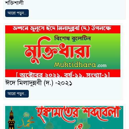
শক্তিশালী
আরো পড়ুন...
ঈদে মিলাদুন্নবী (দ.) -২০২১
আরো পড়ুন...