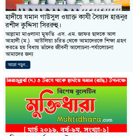
হাদীয়ে যমান গাউসুল ওয়াক্ত কাযী সৈয়্যদ হারূনুর
রশীদ কুদ্দিসা সিররুহু।
আল্লামা মাওলানা মুফতি এস. এম. জাফর ছাদকে আল
আহাদী (ম.) আউলিয়া চরিত থেকে আমাদেরকে শিক্ষা গ্রহণ
করতে হয় বিধায় তাঁদের জীবনী আলোচনা-পর্যালোচনা
আমাদের জন্য
আরো পড়ুন...