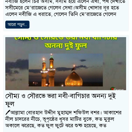
নবীজি হলেন চির অসীম, সসীম হয়ে এলেন এথা, পথ দেখাতে
সসীমেরে মে’রাজেতে গেলেন সেথা।অসীম খোদার নূর হতে
এলেন নবীজি এ ধরাতে, গেলেন তিনি মে’রাজেতে গেলেন
আরো পড়ুন...
সৌম্য ও সৌরভে ভরা নবী-বাগিচার অনন্য দুই
ফুল
🖊আল্লামা বোরহান উদ্দীন মুহাম্মদ শফিউল বশর। আকাশের
নীল চাদরের নীচে, ভূপৃষ্ঠের ধূসর মাটির বুকে, কত মুকুল
অকালে ঝরেছে, কত ফুল ফুটে ঝরে শুষ্ক হয়েছে, কত