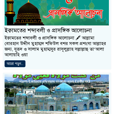
ইক্বামতের শব্দাবলী ও প্রাসঙ্গিক আলোচনা
ইক্বামতের শব্দাবলী ও প্রাসঙ্গিক আলোচনা 🖋️ আল্লামা
বোরহান উদ্দীন মুহাম্মদ শফিউল বশর সকল প্রশংসা আল্লাহর
জন্য, দুরূদ ও সালাম মুহাম্মদুর রাসূলুল্লাহ সল্লাল্লাহু তা‘আলা
আলায়হি ওয়া
আরো পড়ুন...