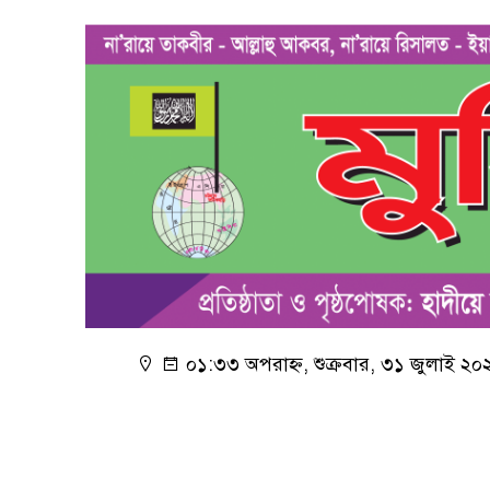
০১:৩৩ অপরাহ্ন, শুক্রবার, ৩১ জুলাই ২০