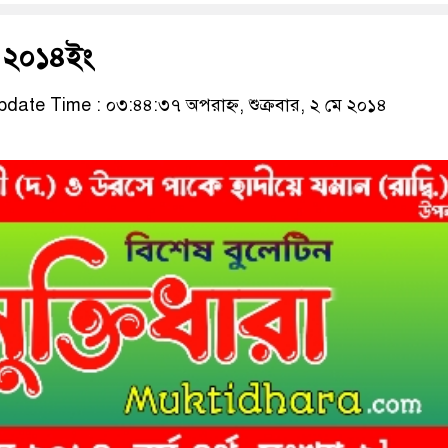
মে ২০১৪ইং
date Time : ০৩:৪৪:৩৭ অপরাহ্ন, শুক্রবার, ২ মে ২০১৪