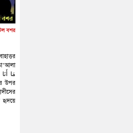
িউল বশর
াহাত্তর
 তা’আলা
াদীসের
হৃদয়ে