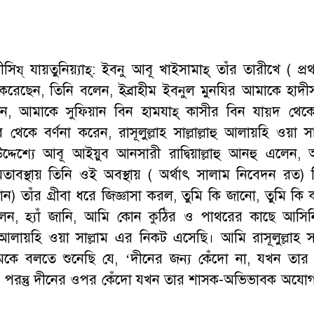
সিয্ যায়তুনিয়্যাহ্: ইবনু আবূ খাইসামাহ্ তাঁর তারীখে ( প্রথ
করেছেন, তিনি বলেন, ইব্রাহীম ইবনুল মুনযির আমাকে হাদীস
, আমাকে সুফিয়ান বিন হামযাহ্ কাসীর বিন যায়্দ থেকে
 থেকে বর্ণনা করেন, রাসূলুল্লাহ সাল্লাল্লাহু আলায়হি ওয়া সা
্দেশ্যে আবূ আইয়ুব আনসারী রাদ্বিয়াল্লাহু আনহু এলেন,
াবস্থায় তিনি ওই অবস্থায় ( অর্থাৎ সালাম নিবেদন রত) 
) তাঁর গ্রীবা ধরে জিজ্ঞাসা করল, তুমি কি জানো, তুমি ক
 বললেন, হ্যাঁ জানি, আমি কোন কুঠির ও পাথরের কাছে আসিন
লাহু আলায়হি ওয়া সাল্লাম এর নিকট এসেছি। আমি রাসূলুল্লাহ সাল্
লামকে বলতে শুনেছি যে, ‘দীনের জন্য কেঁদো না, যখন তার
, পরন্তু দীনের ওপর কেঁদো যখন তার শাসক-অভিভাবক অযোগ্য