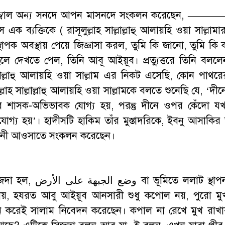
াম্বাল অন্য সনদে আপন মাসনদে সংকলন করেছেন, ——
 ব্যক্তিকে ( রাসূলুল্লাহ সাল্লাল্লাহু আলায়হি ওয়া সাল্লামার
াপক অবস্থায় পেয়ে জিজ্ঞাসা করল, তুমি কি জানো, তুমি ক
 দেখতে পেল, তিনি আবূ আইয়ূব। প্রত্যুত্তরে তিনি বললেন,
ল্লাল্লাহু আলায়হি ওয়া সাল্লাম এর নিকট এসেছি, কোন পাথর
াহ সাল্লাল্লাহু আলায়হি ওয়া সাল্লামকে বলতে শুনেছি যে, ‘দীন
র শাসক-অভিভাবক যোগ্য হয়, পরন্তু দীনে ওপর কেঁদো য
্য হয়’। হাদীসটি হাকিম তাঁর মুস্তাদরিকে, ইবনু আসাকির
াবরানী আওসাতে সংকলন করেছেন।
ূমিতে ললাট স্থাপন। উক্ত
যায়, হযরত আবু আইয়ূব আনসারী শুধু কপোল নয়, পুরো মুখ
ন করেই সালাম নিবেদন করেছেন। কপাল না রেখে মুখ রাখ