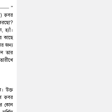
———– ”
) ক্ববর
ি করছো?
 হ্যাঁ।
ের কাছে
ের জন্য
খন তার
 তারীখে
 ক্ববর
ার কোন