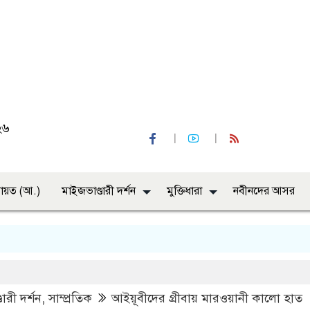
২৬
ায়ত (আ.)
মাইজভাণ্ডারী দর্শন
মুক্তিধারা
নবীনদের আসর
“ইয
ারী দর্শন
,
সাম্প্রতিক
আইয়ূবীদের গ্রীবায় মারওয়ানী কালো হাত