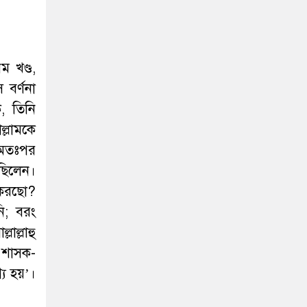
ম খণ্ড,
 বর্ণনা
, তিনি
ল্লামকে
 অতঃপর
ছিলেন।
ি করছো?
ি; বরং
লাল্লাহু
 শাসক-
 হয়’।