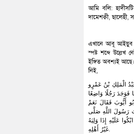
আমি বলি: হাদীসটি
দামেশক্বী, ছালেহী, 
এখানে আবূ আইয়ুব আ
স্পষ্ট শব্দে উল্লেখ 
ইঙ্গিত অবশ্যই আছে
নিই,
مَلِكِ بْنُ عَمْرٍو
ًا فَوَجَدَ رَجُلًا وَاضِعًا
بُو أَيُّوبَ فَقَالَ نَعَمْ
تُ رَسُولَ اللَّهِ صَلَّى
ْكُوا عَلَيْهِ إِذَا وَلِيَهُ
غَيْرُ أَهْلِهِ.