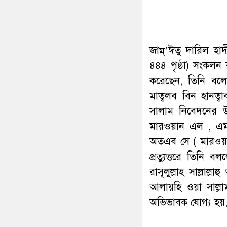
জাম্’ঈতু দারিল হাদী
৪৪৪ পৃষ্ঠা) সংকলন 
করেছেন, তিনি বলেন
মাত্বলব বিন হানত্বাব
সালাম নিবেদনের উদ
মারওয়ান এল , এমত
অতএব সে ( মারওয়ান
প্রত্যুত্তরে তিনি
রাসূলুল্লাহ সাল্লাল্
আলায়হি ওয়া সাল্
অভিভাবক যোগ্য হয়