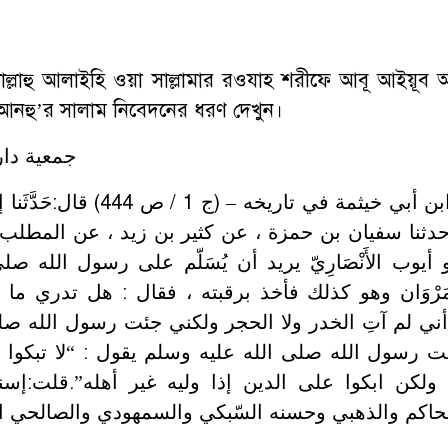
াল্লাল্লাহু আলাইহি ওয়া সাল্লামার রওযাহ শরীফে আবূ আইয়ূব
আলা আনহু’র সালাম নিবেদনের ধরণ দেখুন।
جمعية دار 
أخرج ابن أبي خيثمة في تاريخه –  ،
: حدثنا سفيان بن حمزة ، عن كثير بن زيد ، عن المط
و أيوب الأَنْصَارِيّ يريد أن يُسَلّم على رسول الله ص
َرْوَان وهو كذلك فأخذ برقبته ، فقال : هل تدري ما 
ني لم آتِ الخدر ولا الحجر ولكني جئت رسول الله صل
سول الله صلى الله عليه وسلم يقول : “لا تبكوا على
 ولكن ابكوا على الدين إذا وليه غير أهله”.قلت:إ