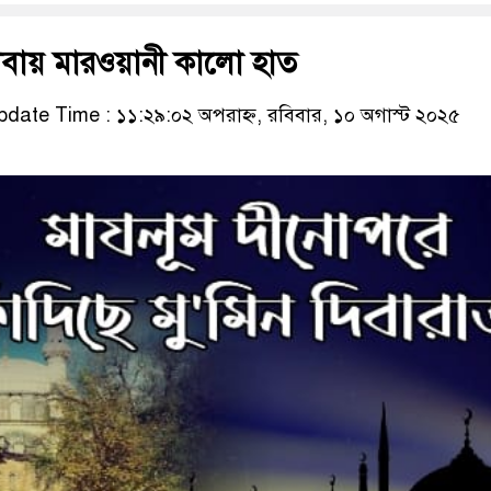
রীবায় মারওয়ানী কালো হাত
date Time : ১১:২৯:০২ অপরাহ্ন, রবিবার, ১০ অগাস্ট ২০২৫