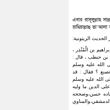
এবার রাসূলুল্লাহ স
রাদ্বিয়াল্লাহু তা’
:الحديث الزيتونية
(ج 1 / ص 444) قال:حَدَّثَنا إبراهيم بن الْمُنْذِر
لب بن حنطب ، قال
لى الله عليه وسلم
تصنع ؟ فقال : قد
ى الله عليه وسلم
،  الدين ما وليه
سناده حسن،وصححه