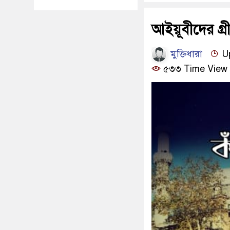
আইয়ূবীদের গ্
মুক্তিধারা
Up
৫৩৩ Time View