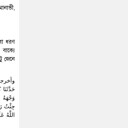
ানাভী,
 বা ধরণ
 বাক্যে
ু জেনে
وأخرجه 
حَدَّثَنَا
وَجْهَهُ ع
جِئْتُ رَ
اللَّهُ عَل