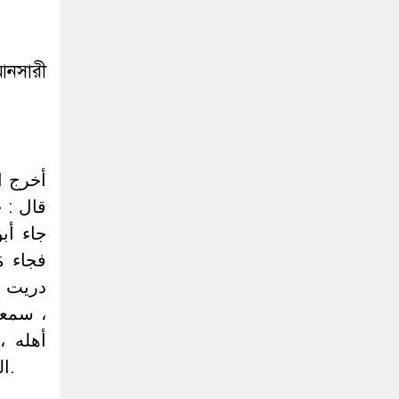
 আনসারী
قال  :
جاء أب
فجاء م
دريت أ
سمعت ر
أهله ،
الحاكم والذهبي وحسنه السّبكي والسمهودي والصالحي الدمشقي،والمناوي.