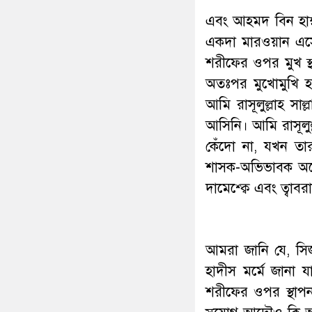
এবং আহমদ বিন হ
একদা মারওয়ান এসে এক
শরীফের ওপর মুখ স্থ
অতঃপর মুখোমুখি হলে
আমি রাসূলুল্লাহ সা
আসিনি। আমি রাসূলুল্ল
কেঁদো না, যখন তা
শাসক-অভিভাবক অযোগ
দামেশ্ক্বে এবং ত্ব
আমরা জানি যে, সিজদা হল, وضع الجبهة على الأرض বা ভ
হাদীস মর্মে জানা 
শরীফের ওপর স্থাপ