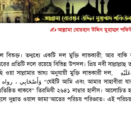
✍️ আল্লামা বোরহান উদ্দিন মুহাম্মদ শফ
লে বিভক্ত। তদ্মধ্যে একটি দল মুক্তি লাভকারী; আর বাকি ব
ের প্রতিটি দলে রয়েছে বিভিন্ন উপদল। প্রিয় নবী সাল্লাল্লাহু
সাল্লামার ভাষ্য অনুযায়ী মুক্তি লাভকারী দল, مَا أَنَا عَلَيْهِ
রতিষ্ঠিত থাকবে” তিরমিযী ২৬৪১ নাম্বার হাদীস। আলোচিত হ
ুন্নাত ওয়াল জামা’আতের পরিচয় পরিজ্ঞাত। এই পরিচয় 