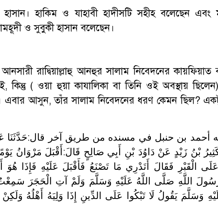
 হাসান। হাকিম ও যাহাবী হাদীসটি সহীহ বলেছেন এবং ম
সামহূদী ও সুবুকী হাসান বলেছেন।
নসারী রাদ্বিয়াল্লাহু আনহুর সালাম নিবেদনের কায়ফিয়াত
নেই, কিন্তু ( ওয়া হুয়া কাযালিকা বা তিনি ওই অবস্থায় ছিলেন)
। এবার আসুন, তাঁর সালাম নিবেদনের ধরণ কেমন ছিল? একট
أحمد بن حنبل في مسنده من طريق آخر قال:حَدَّثَنَا عَبْدُ الْ
 كَثِيرُ بْنُ زَيْدٍ عَنْ دَاوُدَ بْنِ أَبِي صَالِحٍ قَالَ:أَقْبَلَ مَرْوَانُ يَوْم
َلَى الْقَبْرِ فَقَالَ أَتَدْرِي مَا تَصْنَعُ فَأَقْبَلَ عَلَيْهِ فَإِذَا هُوَ أَ
سُولَ اللَّهِ صَلَّى اللَّهُ عَلَيْهِ وَسَلَّمَ وَلَمْ آتِ الْحَجَرَ سَمِعْ
َيْهِ وَسَلَّمَ يَقُولُ لَا تَبْكُوا عَلَى الدِّينِ إِذَا وَلِيَهُ أَهْلُهُ وَلَكِنْ اب