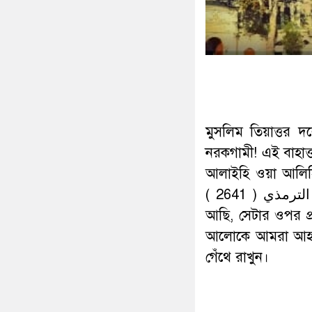
মুসলিম তিয়াত্তর দ
নরকগামী! এই বাহাত্তর
আলাইহি ওয়া আলিহি ওয়া 
وَأَصْحَابِي ، رواه الترمذي ( 2641 ) “যেইটি আমি এবং আমার সাহাবীরা যার উপর
আছি, সেটার ওপর প্
আলোকে আমরা আহলে স
গেঁথে রাখুন।