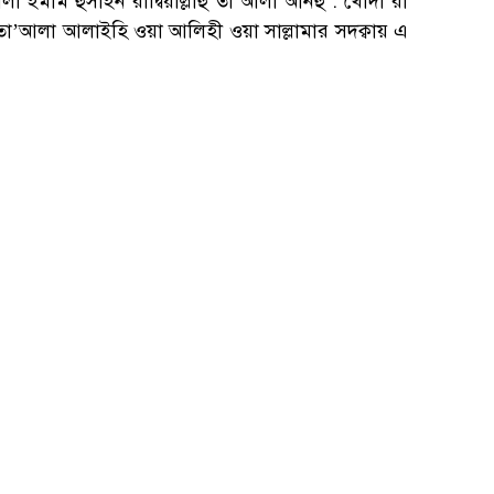
ইমাম হুসাইন রাদ্বিয়াল্লাহু তা’আলা আনহু : খোদা রা
তা’আলা আলাইহি ওয়া আলিহী ওয়া সাল্লামার সদক্বায় এ