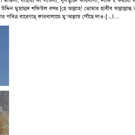
 মাওলা, যাহারা কা লাডলা, সুলত্বানে কারবালা, দাফি‘ই করবো বলা 
্দিন মুহাম্মদ শফিউল বশর [হে আল্লাহ! তোমার হাবীব সাল্লাল্লাহু 
আধম গুনাহগারের সকাতর নিবেদন শাহানশাহে কারবালার পবিত্র বারেগাহ্ কারবালায়ে মু‘আল্লায় পৌঁছে দাও।] اے…