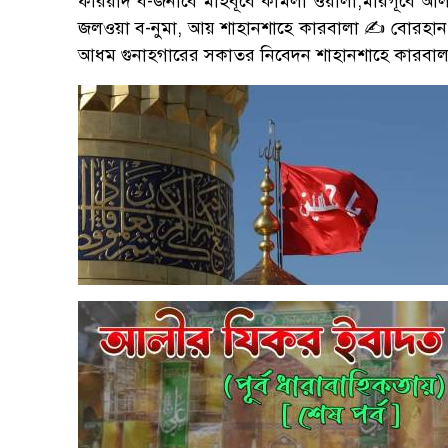
ফরিয়াদ ব-জনাবে মাহবূবে কামলী ওয়ালা,মারগূবে আলী
জলওয়া ব-নুমা, আয় শাহানশাহে কারবালা ✍️ বোরহান উদ