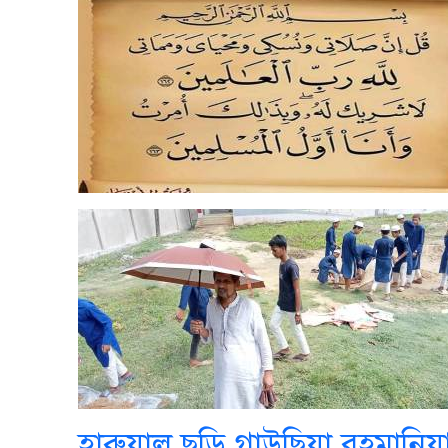
হারুয়াল ছড়ি গাউছিয়া রহমানিয়া স