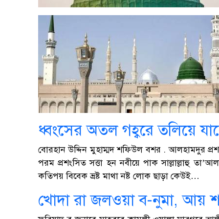
ধ্বংসের অতল গহ্বরে তলিয়ে যাবে
বোরহান উদ্দিন মুহাম্মদ শফিউল বশর . আলহামদুর প্রশ
পরম প্রশংসিত সত্তা হন নবীয়ে পাক সাল্লাল্লাহু তা’আ
কতিপয় বিবেক ভ্রষ্ট মাথা নষ্ট লোক ছাড়া কেউই…
খোদা রা জলওয়া ব-নুমা, আয় 