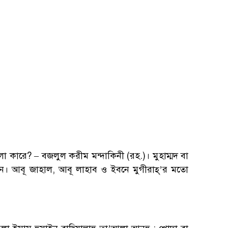
া কারে? – বজলুল করীম মন্দাকিনী (রহ.)। মুহাম্মদ বা
টা করেন। আবূ জাহাল, আবূ লাহাব ও ইবনে মুগীরাহ্’র মতো