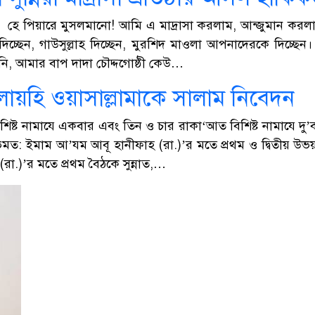
রশীদ হে পিয়ারে মুসলমানো! আমি এ মাদ্রাসা করলাম, আন্জুমান কর
ে দিচ্ছেন, গাউসুল্লাহ দিচ্ছেন, মুরশিদ মাওলা আপনাদেরকে দিচ্ছে
নি, আমার বাপ দাদা চৌদ্দগোষ্ঠী কেউ…
আলায়হি ওয়াসাল্লামাকে সালাম নিবেদন
ষ্ট নামাযে একবার এবং তিন ও চার রাকা‘আত বিশিষ্ট নামাযে দু’বা
ভিমত: ইমাম আ’যম আবূ হানীফাহ (রা.)’র মতে প্রথম ও দ্বিতীয় উ
রা.)’র মতে প্রথম বৈঠকে সুন্নাত,…