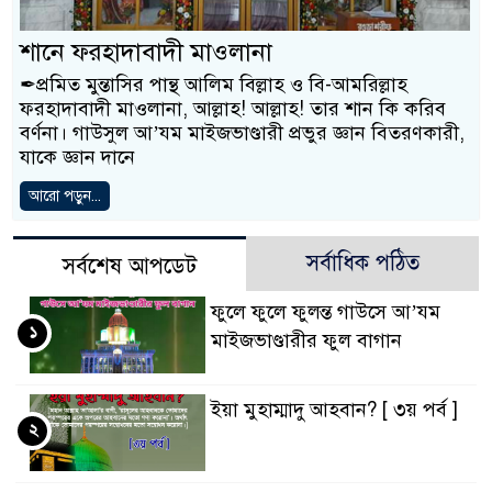
শানে ফরহাদাবাদী মাওলানা
✒প্রমিত মুন্তাসির পান্থ আলিম বিল্লাহ ও বি-আমরিল্লাহ
ফরহাদাবাদী মাওলানা, আল্লাহ! আল্লাহ! তার শান কি করিব
বর্ণনা। গাউসুল আ’যম মাইজভাণ্ডারী প্রভুর জ্ঞান বিতরণকারী,
যাকে জ্ঞান দানে
আরো পড়ুন...
সর্বাধিক পঠিত
সর্বশেষ আপডেট
ফুলে ফুলে ফুলন্ত গাউসে আ’যম
১
মাইজভাণ্ডারীর ফুল বাগান
ইয়া মুহাম্মাদু আহবান? [ ৩য় পর্ব ]
২