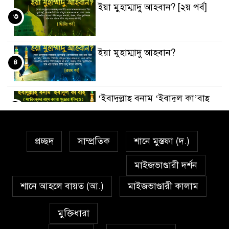
ইয়া মুহাম্মাদু আহবান? [২য় পর্ব]
৩
ইয়া মুহাম্মাদু আহবান?
৪
‘ইবাদুল্লাহ্ বনাম ‘ইবাদুল কা’বাহ্
৫
প্রচ্ছদ
সাম্প্রতিক
শানে মুস্তফা (দ.)
সর্বকালের সব সমস্যার সমাধানের
৬
একমাত্র উপায় মহানবী (দঃ) আদর্শ
মাইজভাণ্ডারী দর্শন
অনুসরণ
শানে আহলে বায়ত (আ.)
মাইজভাণ্ডারী কালাম
প্রেমাস্পদের গলি
৭
মুক্তিধারা