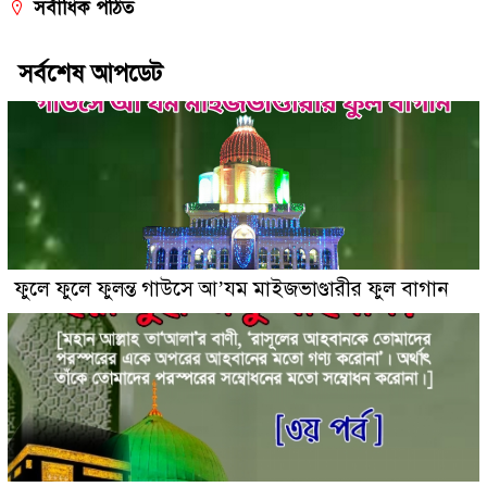
সর্বাধিক পঠিত
সর্বশেষ আপডেট
ফুলে ফুলে ফুলন্ত গাউসে আ’যম মাইজভাণ্ডারীর ফুল বাগান