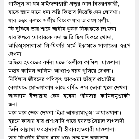
গাউসুল আ’যম মাইজভাণ্ডারী প্রভুর জ্ঞান বিতরণকারী,
যাকে জ্ঞান দানে ধন্য করি কিতাব দিয়েছি দেন ঘোষণা।
যার অন্তর ক্বলবে সলীম বিবেক যার আক্বলে সলীম,
কি বুঝিবে তার শানে আযীম কুফর নিফাক্বতে রুগ্নজনা।
যার ক্বলবে মোবারকে সদা জারি ছিল যিকরে খোদা,
আক্বিমুসসালাতা লি-যিকরি মর্মে ইক্বামতে সালাতের স্বরূপ
দেখনা।
অছিয়ে হযরতের বর্ণনা মতে ‘অলীয়ে কামিল’ মাওলানা,
মহান কামিল আলিম’ আখ্যাও নয়ন খুলিয়ে দেখনা।
নির্বিলাস জীবনের পথিকৃৎ তাক্ওয়া তাঁহার প্রশ্নাতীত,
বেলায়তে মোতলাকায় আছে বর্ণিত ওরে তোরা খুলে দেখনা।
আকরাম ইন্দাল্লাহ কেন হবেনা ‘দ্বীনদার কামিলমুত্তাকী’
জনা,
মনে মনে ভেবে দেখনা ‘ইন্না আকরামাকুম’ আয়াতখানা।
হরমে কাবায় যার প্রশংসাদি গাহে হযরত সৈয়্যদ বাগদাদী,
তিনি আল্লামা ফরহাদাবাদী হীরারহাতধারী মাওলানা।
তার লিখনীর হীরার ধারে খণ্ডে ভ্রান্ত মত অকাতরে,