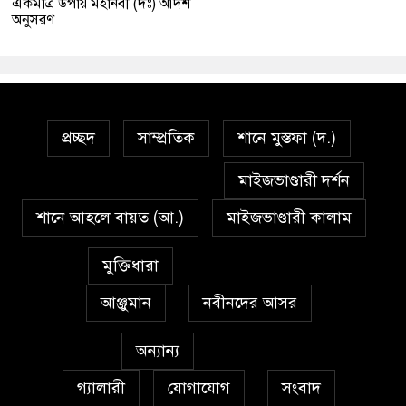
একমাত্র উপায় মহানবী (দঃ) আদর্শ
অনুসরণ
প্রচ্ছদ
সাম্প্রতিক
শানে মুস্তফা (দ.)
মাইজভাণ্ডারী দর্শন
শানে আহলে বায়ত (আ.)
মাইজভাণ্ডারী কালাম
মুক্তিধারা
আঞ্জুমান
নবীনদের আসর
অন্যান্য
গ্যালারী
যোগাযোগ
সংবাদ