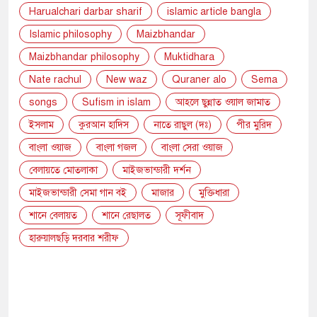
Harualchari darbar sharif
islamic article bangla
Islamic philosophy
Maizbhandar
Maizbhandar philosophy
Muktidhara
Nate rachul
New waz
Quraner alo
Sema
songs
Sufism in islam
আহলে ছুন্নাত ওয়াল জামাত
ইসলাম
কুরআন হাদিস
নাতে রাছুল (দঃ)
পীর মুরিদ
বাংলা ওয়াজ
বাংলা গজল
বাংলা সেরা ওয়াজ
বেলায়তে মোতলাকা
মাইজভান্ডারী দর্শন
মাইজভান্ডারী সেমা গান বই
মাজার
মুক্তিধারা
শানে বেলায়ত
শানে রেছালত
সূফীবাদ
হারুয়ালছড়ি দরবার শরীফ