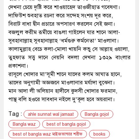
দেখনা চেয়ে দৃষ্টি করে শাওয়াহেদ তাওজীহাত গবেষণা।
দাফিউশ শুবহাত রচনা করে সন্দেহ সংশয় দূর করে,
বিরাট বাধা দ্বীন প্রচারে অপসারণ করলেন সেই জনা।
বজলুল করীম রূমীয়ে বাঙলা গাইলেন যার শানে আলা-
সুবহানাল্লাহ সুবহানাল্লাহ ‘ধর্মগুরু কর্মনেতা’ মাওলানা।
কালামুল্লাহ বেচে কলা-মোলা খায়নি কভু সে আল্লাহ ওয়ালা,
তুহফাত সত্ত্ব দানে নেয়নি বদলা দেখ্না ১৩২৯ বাংলার
প্রকাশনা।
রাসূলে খোদার মা’সূমী শানে যাদের কলম আঘাত হানে,
তাদের অনুগামী অজ্ঞজনে মাওলানার মর্যাদা বুঝেনা।
মান আদা লী অলিয়ান হাদীসে কুদসী খোদার ফরমান,
পান্থ বলি হওরে সাবধান নইলে দু’কূল হবে অয়রানা।
Tag :
ahle sunnat wal jamaat
Bangla gojol
Bangla waz
best of bangla gojol
best of bangla waz মাইজভান্ডার শরীফ
books