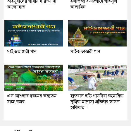
আইয়ূবীদের গ্রীবায় মারওয়ানী
ইলতিজা ব-দরগাহে গাউসুল
কালো হাত
আলামিন
মাইজভাণ্ডারী গান
মাইজভাণ্ডারী গান
এল আশহুরে হুরূমের অন্যতম
হারুয়াল ছড়ি গাউছিয়া রহমানিয়া
মাহে রজব
সুন্নিয়া মাদ্রাসা প্রতিষ্ঠার আসল
হাকিকত ।