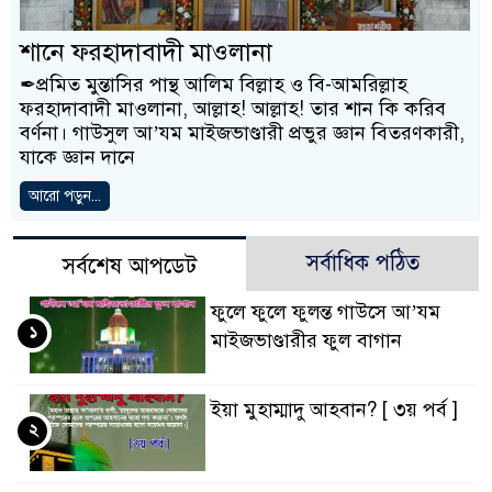
শানে ফরহাদাবাদী মাওলানা
✒প্রমিত মুন্তাসির পান্থ আলিম বিল্লাহ ও বি-আমরিল্লাহ
ফরহাদাবাদী মাওলানা, আল্লাহ! আল্লাহ! তার শান কি করিব
বর্ণনা। গাউসুল আ’যম মাইজভাণ্ডারী প্রভুর জ্ঞান বিতরণকারী,
যাকে জ্ঞান দানে
আরো পড়ুন...
সর্বাধিক পঠিত
সর্বশেষ আপডেট
ফুলে ফুলে ফুলন্ত গাউসে আ’যম
১
মাইজভাণ্ডারীর ফুল বাগান
ইয়া মুহাম্মাদু আহবান? [ ৩য় পর্ব ]
২