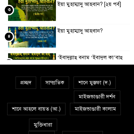
ইয়া মুহাম্মাদু আহবান? [২য় পর্ব]
৩
ইয়া মুহাম্মাদু আহবান?
৪
‘ইবাদুল্লাহ্ বনাম ‘ইবাদুল কা’বাহ্
৫
প্রচ্ছদ
সাম্প্রতিক
শানে মুস্তফা (দ.)
সর্বকালের সব সমস্যার সমাধানের
৬
একমাত্র উপায় মহানবী (দঃ) আদর্শ
মাইজভাণ্ডারী দর্শন
অনুসরণ
শানে আহলে বায়ত (আ.)
মাইজভাণ্ডারী কালাম
প্রেমাস্পদের গলি
৭
মুক্তিধারা