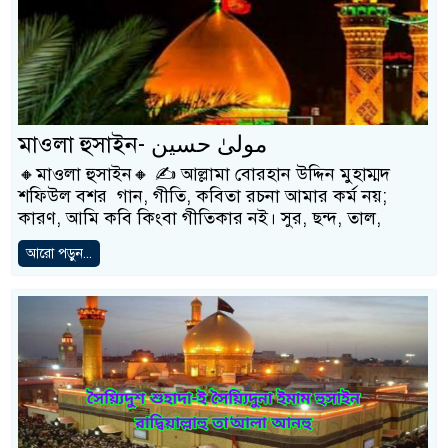
মাওলা হুসাইন- مولیٰ حسین
🔸মাওলা হুসাইন🔸 ✍️ আল্লামা বোরহান উদ্দিন মুহাম্মদ
শফিউল বশর গান, গীতি, কবিতা রচনা আমার কর্ম নয়;
কারণ, আমি কবি কিংবা গীতিকার নই। সুর, ছন্দ, তাল,
আরো পড়ুন...