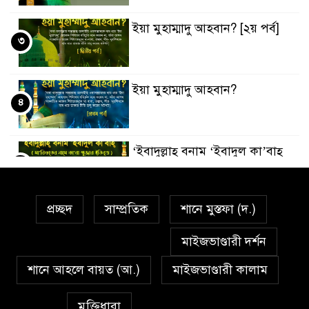
ইয়া মুহাম্মাদু আহবান? [২য় পর্ব]
৩
ইয়া মুহাম্মাদু আহবান?
৪
‘ইবাদুল্লাহ্ বনাম ‘ইবাদুল কা’বাহ্
৫
প্রচ্ছদ
সাম্প্রতিক
শানে মুস্তফা (দ.)
সর্বকালের সব সমস্যার সমাধানের
৬
একমাত্র উপায় মহানবী (দঃ) আদর্শ
মাইজভাণ্ডারী দর্শন
অনুসরণ
শানে আহলে বায়ত (আ.)
মাইজভাণ্ডারী কালাম
প্রেমাস্পদের গলি
৭
মুক্তিধারা