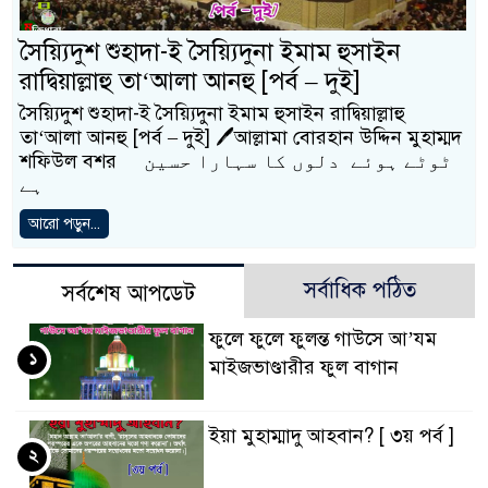
সৈয়্যিদুশ শুহাদা-ই সৈয়্যিদুনা ইমাম হুসাইন
রাদ্বিয়াল্লাহু তা‘আলা আনহু [পর্ব – দুই]
সৈয়্যিদুশ শুহাদা-ই সৈয়্যিদুনা ইমাম হুসাইন রাদ্বিয়াল্লাহু
তা‘আলা আনহু [পর্ব – দুই] 🖊আল্লামা বোরহান উদ্দিন মুহাম্মদ
শফিউল বশর ٹوٹے ہوئے دلوں كا سہارا حسین
ہے
আরো পড়ুন...
সর্বাধিক পঠিত
সর্বশেষ আপডেট
ফুলে ফুলে ফুলন্ত গাউসে আ’যম
১
মাইজভাণ্ডারীর ফুল বাগান
ইয়া মুহাম্মাদু আহবান? [ ৩য় পর্ব ]
২