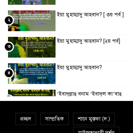
ইয়া মুহাম্মাদু আহবান? [ ৩য় পর্ব ]
২
ইয়া মুহাম্মাদু আহবান? [২য় পর্ব]
৩
ইয়া মুহাম্মাদু আহবান?
৪
‘ইবাদুল্লাহ্ বনাম ‘ইবাদুল কা’বাহ্
৫
প্রচ্ছদ
সাম্প্রতিক
শানে মুস্তফা (দ.)
সর্বকালের সব সমস্যার সমাধানের
৬
একমাত্র উপায় মহানবী (দঃ) আদর্শ
মাইজভাণ্ডারী দর্শন