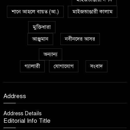
অনুসরণ
শানে আহলে বায়ত (আ.)
মাইজভাণ্ডারী কালাম
প্রেমাস্পদের গলি
৭
মুক্তিধারা
আঞ্জুমান
নবীনদের আসর
অঞ্চল ভিত্তিক জশনে জুলূসে ঈদে
৮
মিলাদুন্নবী এর গুরুত্ব
অন্যান্য
গ্যালারী
যোগাযোগ
সংবাদ
আইয়ূবীদের গ্রীবায় মারওয়ানী
৯
কালো হাত
ফরয নামাযান্তে দু‘আ মুনাজাত
Address
১০
Address Details
কুত্ববুল আক্বতাব বাবাভাণ্ডারীর
Editorial Info Title
১১
‘উরসে পাক সম্পন্ন