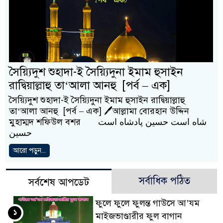
সৈয়্যিদুশ শুহাদা-ই সৈয়্যিদুনা ইমাম হুসাইন
রাদ্বিয়াল্লাহু তা‘আলা আনহু [পর্ব – এক]
সৈয়্যিদুশ শুহাদা-ই সৈয়্যিদুনা ইমাম হুসাইন রাদ্বিয়াল্লাহু
তা‘আলা আনহু [পর্ব – এক] 🖊আল্লামা বোরহান উদ্দিন
মুহাম্মদ শফিউল বশর شاه است حسین پادشاه است
حسین
আরো পড়ুন...
সর্বাধিক পঠিত
সর্বশেষ আপডেট
ফুলে ফুলে ফুলন্ত গাউসে আ’যম
১
মাইজভাণ্ডারীর ফুল বাগান