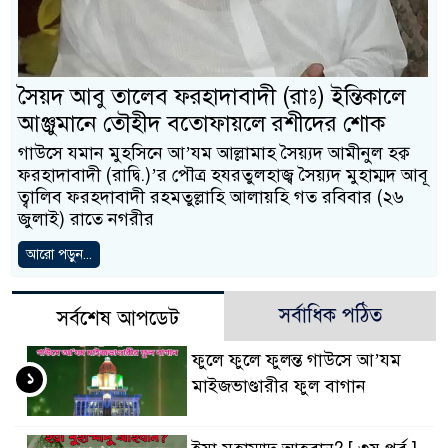
সৈয়দ আবু তালেব ফরহাদাবাদী (রাঃ) ইন্তিকালে
আঞ্জুমানে তৌহীদ বতোফায়লে রশীদের শোক
গাউসে যমান মুহসিনে আ’যম আল্লামাহ সৈয়্যদ আমীনুল হক্ব
ফরহাদাবাদী (রাদ্বি.)’র পৌত্র হযরতুলহাজ্ব সৈয়্যদ মুহাম্মদ আবূ
ত্বালিব ফরহদাবাদী রহমতুল্লাহি আলায়হি গত রবিবার (২৬
‍জুলাই) রাতে নগরীর
আরো পড়ুন...
সর্বাধিক পঠিত
সর্বশেষ আপডেট
ফুলে ফুলে ফুলন্ত গাউসে আ’যম
১
মাইজভাণ্ডারীর ফুল বাগান