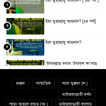
ইয়া মুহাম্মাদু আহবান? [ ৩য় পর্ব ]
২
ইয়া মুহাম্মাদু আহবান? [২য় পর্ব]
৩
ইয়া মুহাম্মাদু আহবান?
৪
‘ইবাদুল্লাহ্ বনাম ‘ইবাদুল কা’বাহ্
৫
প্রচ্ছদ
সাম্প্রতিক
শানে মুস্তফা (দ.)
সর্বকালের সব সমস্যার সমাধানের
৬
একমাত্র উপায় মহানবী (দঃ) আদর্শ
মাইজভাণ্ডারী দর্শন
অনুসরণ
শানে আহলে বায়ত (আ.)
মাইজভাণ্ডারী কালাম