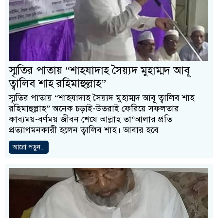
স্মৃতির পাতায় “শাহযাদাহ সৈয়্যদ মুহাম্মদ আবূ
ত্বালিব শাহ রহিমাহুল্লাহ”
স্মৃতির পাতায় “শাহযাদাহ সৈয়্যদ মুহাম্মদ আবূ ত্বালিব শাহ
রহিমাহুল্লাহ” অনেক চড়াই-উতরাই ফেরিয়ে সফলতার
কাব্যময়-বর্ণময় জীবন শেষে আল্লাহ তা‘আলার প্রতি
প্রত্যাগমনকারী হলেন ত্বালিব শাহ। আবার হবে
আরো পড়ুন...