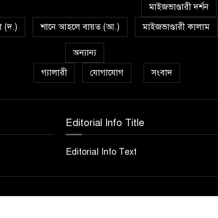
মাইজভাণ্ডারী দর্শন
া (দ.)
শানে আহলে বায়ত (আ.)
মাইজভাণ্ডারী কালাম
অন্যান্য
গ্যালারী
যোগাযোগ
সংবাদ
Editorial Info Title
Editorial Info Text