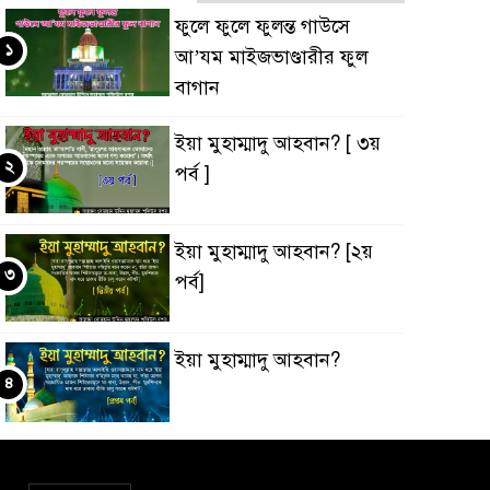
ফুলে ফুলে ফুলন্ত গাউসে
১
আ’যম মাইজভাণ্ডারীর ফুল
বাগান
ইয়া মুহাম্মাদু আহবান? [ ৩য়
২
পর্ব ]
ইয়া মুহাম্মাদু আহবান? [২য়
৩
পর্ব]
ইয়া মুহাম্মাদু আহবান?
৪
‘ইবাদুল্লাহ্ বনাম ‘ইবাদুল