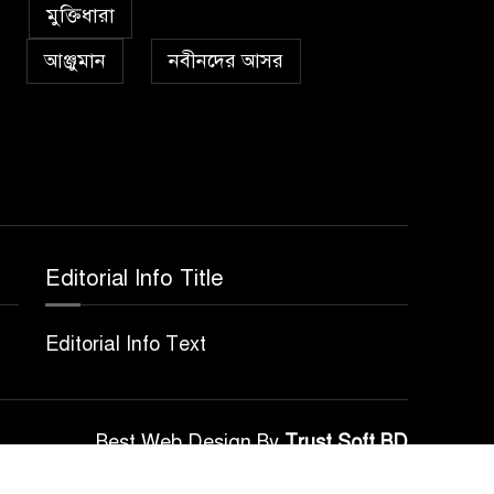
৫
কা’বাহ্
মুক্তিধারা
আঞ্জুমান
নবীনদের আসর
সর্বকালের সব সমস্যার
৬
সমাধানের একমাত্র উপায়
মহানবী (দঃ) আদর্শ অনুসরণ
প্রেমাস্পদের গলি
৭
Editorial Info Title
অঞ্চল ভিত্তিক জশনে জুলূসে
৮
Editorial Info Text
ঈদে মিলাদুন্নবী এর গুরুত্ব
আইয়ূবীদের গ্রীবায় মারওয়ানী
Best Web Design By
Trust Soft BD
৯
কালো হাত