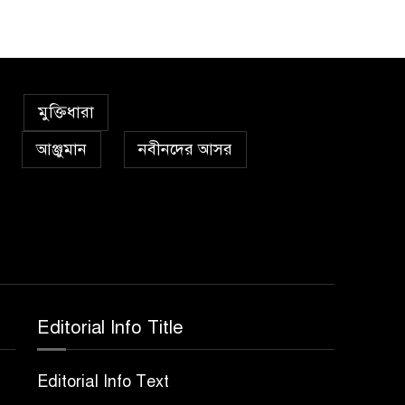
৫
কা’বাহ্
সর্বকালের সব সমস্যার
৬
সমাধানের একমাত্র উপায়
মুক্তিধারা
মহানবী (দঃ) আদর্শ অনুসরণ
আঞ্জুমান
নবীনদের আসর
প্রেমাস্পদের গলি
৭
অঞ্চল ভিত্তিক জশনে জুলূসে
৮
ঈদে মিলাদুন্নবী এর গুরুত্ব
Editorial Info Title
আইয়ূবীদের গ্রীবায় মারওয়ানী
৯
কালো হাত
Editorial Info Text