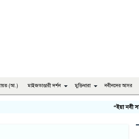
ায়ত (আ.)
মাইজভাণ্ডারী দর্শন
মুক্তিধারা
নবীনদের আসর
“ইয়া নবী সাল