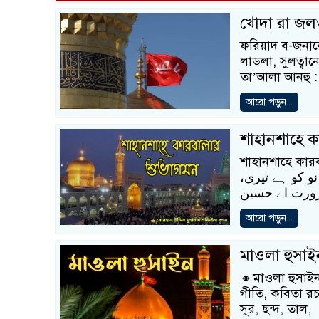
খোদা রা জলও
ফরিয়াদ ব-জনাব
লাডলা, সুলত্বান
তা’আলা আনহু : 
আরো পড়ুন...
শাহানশাহে ক
শাহানশাহে কার
،احتمال آنے کا ہے پھر سے یزیدیت دور پھر جہان نو کو ہے تیری
আরো পড়ুন...
🔸মাওলা হুসাইন
গীতি, কবিতা র
সুর, ছন্দ, তাল,