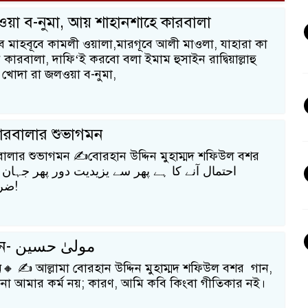
য়া ব-নুমা, আয় শাহানশাহে কারবালা
ে মাহবূবে কামলী ওয়ালা,মারগূবে আলী মাওলা, যাহারা কা
ে কারবালা, দাফি‘ই করবো বলা ইমাম হুসাইন রাদ্বিয়াল্লাহু
খোদা রা জলওয়া ব-নুমা,
ারবালার শুভাগমন
বালার শুভাগমন ✍️বোরহান উদ্দিন মুহাম্মদ শফিউল বশর
ضرورت اے حسین!
মাওলা হুসাইন- مولیٰ حسین
🔸 ✍️ আল্লামা বোরহান উদ্দিন মুহাম্মদ শফিউল বশর গান,
চনা আমার কর্ম নয়; কারণ, আমি কবি কিংবা গীতিকার নই।