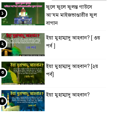
ফুলে ফুলে ফুলন্ত গাউসে
১
আ’যম মাইজভাণ্ডারীর ফুল
বাগান
ইয়া মুহাম্মাদু আহবান? [ ৩য়
২
পর্ব ]
ইয়া মুহাম্মাদু আহবান? [২য়
৩
পর্ব]
ইয়া মুহাম্মাদু আহবান?
৪
‘ইবাদুল্লাহ্ বনাম ‘ইবাদুল