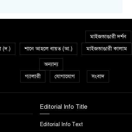
মাইজভাণ্ডারী দর্শন
া (দ.)
শানে আহলে বায়ত (আ.)
মাইজভাণ্ডারী কালাম
অন্যান্য
গ্যালারী
যোগাযোগ
সংবাদ
Editorial Info Title
Editorial Info Text