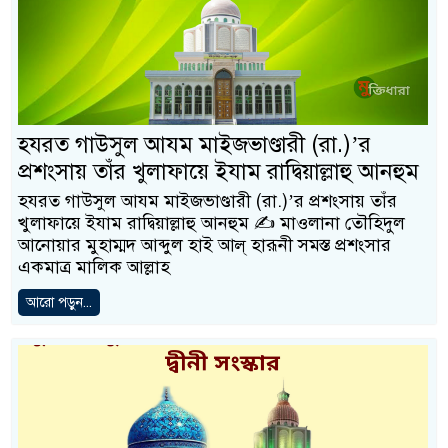
হযরত গাউসুল আযম মাইজভাণ্ডারী (রা.)’র
প্রশংসায় তাঁর খুলাফায়ে ইযাম রাদ্বিয়াল্লাহু আনহুম
হযরত গাউসুল আযম মাইজভাণ্ডারী (রা.)’র প্রশংসায় তাঁর
খুলাফায়ে ইযাম রাদ্বিয়াল্লাহু আনহুম ✍️ মাওলানা তৌহিদুল
আনােয়ার মুহাম্মদ আব্দুল হাই আল্ হারূনী সমস্ত প্রশংসার
একমাত্র মালিক আল্লাহ
আরো পড়ুন...