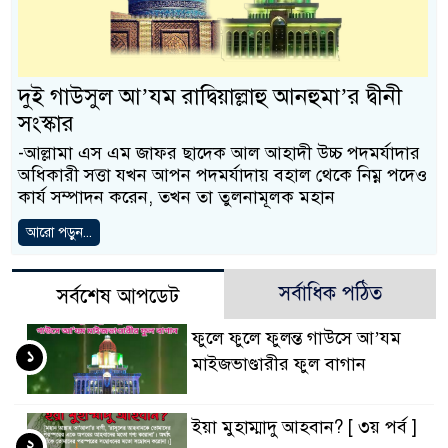
দুই গাউসুল আ’যম রাদ্বিয়াল্লাহু আনহুমা’র দ্বীনী
সংস্কার
-আল্লামা এস এম জাফর ছাদেক আল আহাদী উচ্চ পদমর্যাদার
অধিকারী সত্তা যখন আপন পদমর্যাদায় বহাল থেকে নিম্ন পদেও
কার্য সম্পাদন করেন, তখন তা তুলনামূলক মহান
আরো পড়ুন...
সর্বাধিক পঠিত
সর্বশেষ আপডেট
ফুলে ফুলে ফুলন্ত গাউসে আ’যম
১
মাইজভাণ্ডারীর ফুল বাগান
ইয়া মুহাম্মাদু আহবান? [ ৩য় পর্ব ]
২