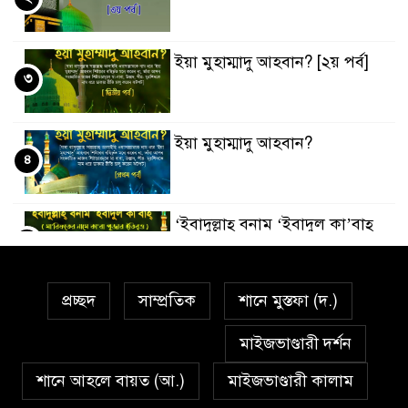
ইয়া মুহাম্মাদু আহবান? [২য় পর্ব]
৩
ইয়া মুহাম্মাদু আহবান?
৪
‘ইবাদুল্লাহ্ বনাম ‘ইবাদুল কা’বাহ্
৫
প্রচ্ছদ
সাম্প্রতিক
শানে মুস্তফা (দ.)
সর্বকালের সব সমস্যার সমাধানের
৬
একমাত্র উপায় মহানবী (দঃ) আদর্শ
মাইজভাণ্ডারী দর্শন
অনুসরণ
শানে আহলে বায়ত (আ.)
মাইজভাণ্ডারী কালাম
প্রেমাস্পদের গলি