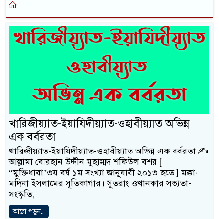
খারিজীয়্যাত-ইয়াযিদীয়্যাত-ওহাবীয়্যাত অভিন্ন
এক বর্বরতা
খারিজীয়্যাত-ইয়াযিদীয়্যাত-ওহাবীয়্যাত অভিন্ন এক বর্বরতা ✍️
আল্লামা বোরহান উদ্দীন মুহাম্মদ শফিউল বশর [
“মুক্তিধারা”৩য় বর্ষ ১ম সংখ্যা জানুয়ারী ২০১৩ হতে ] মক্কা-
মদিনা ইসলামের সূতিকাগার। সুতরাং ওখানকার সভ্যতা-
সংস্কৃতি,
আরো পড়ুন...