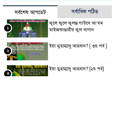
সর্বাধিক পঠিত
সর্বশেষ আপডেট
ফুলে ফুলে ফুলন্ত গাউসে আ’যম
১
মাইজভাণ্ডারীর ফুল বাগান
ইয়া মুহাম্মাদু আহবান? [ ৩য় পর্ব ]
২
ইয়া মুহাম্মাদু আহবান? [২য় পর্ব]
৩
ইয়া মুহাম্মাদু আহবান?
৪
‘ইবাদুল্লাহ্ বনাম ‘ইবাদুল কা’বাহ্