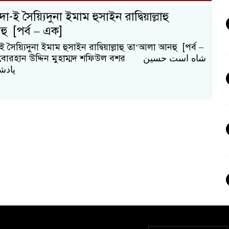
দা-ই সৈয়্যিদুনা ইমাম হুসাইন রাদ্বিয়াল্লাহু
ু [পর্ব – এক]
-ই সৈয়্যিদুনা ইমাম হুসাইন রাদ্বিয়াল্লাহু তা‘আলা আনহু [পর্ব –
রহান উদ্দিন মুহাম্মদ শফিউল বশর شاه است حسین
پادش