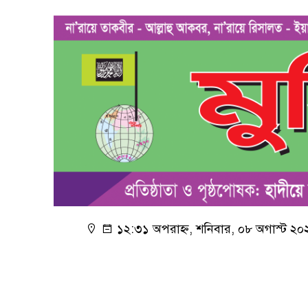
১২:৩১ অপরাহ্ন, শনিবার, ০৮ অগাস্ট ২০