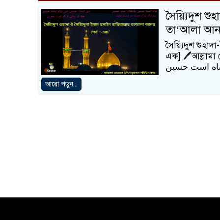
সৈয়্যিদুশ শুহা
তা‘আলা আনহ
সৈয়্যিদুশ শুহাদা
এক] 🖊আল্লামা বো
اه است حسین
আরো পড়ুন...