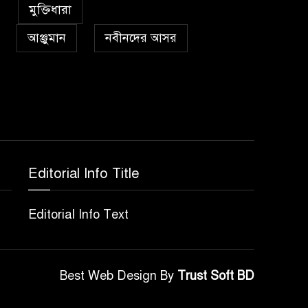
৫
কা’বাহ্
মুক্তিধারা
আঞ্জুমান
নবীনদের আসর
সর্বকালের সব সমস্যার
৬
সমাধানের একমাত্র উপায়
মহানবী (দঃ) আদর্শ অনুসরণ
প্রেমাস্পদের গলি
৭
Editorial Info Title
অঞ্চল ভিত্তিক জশনে জুলূসে
৮
Editorial Info Text
ঈদে মিলাদুন্নবী এর গুরুত্ব
আইয়ূবীদের গ্রীবায় মারওয়ানী
Best Web Design By
Trust Soft BD
৯
কালো হাত