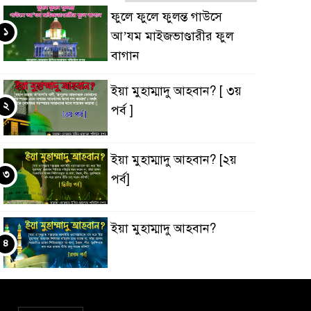
ফুলে ফুলে ফুলন্ত গাউসে
১
আ’যম মাইজভাণ্ডারীর ফুল
বাগান
ইয়া মুহাম্মাদু আহবান? [ ৩য়
২
পর্ব ]
ইয়া মুহাম্মাদু আহবান? [২য়
৩
পর্ব]
ইয়া মুহাম্মাদু আহবান?
৪
‘ইবাদুল্লাহ্ বনাম ‘ইবাদুল