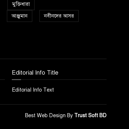
৫
কা’বাহ্
মুক্তিধারা
আঞ্জুমান
নবীনদের আসর
সর্বকালের সব সমস্যার
৬
সমাধানের একমাত্র উপায়
মহানবী (দঃ) আদর্শ অনুসরণ
প্রেমাস্পদের গলি
৭
Editorial Info Title
অঞ্চল ভিত্তিক জশনে জুলূসে
৮
Editorial Info Text
ঈদে মিলাদুন্নবী এর গুরুত্ব
আইয়ূবীদের গ্রীবায় মারওয়ানী
Best Web Design By
Trust Soft BD
৯
কালো হাত