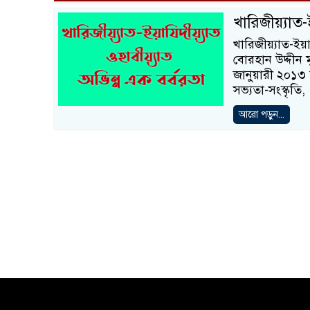
খারিজীয়্যাত-
খারিজীয়্যাত-ইয়া
বোরহান উদ্দীন ম
জানুয়ারী ২০১৩ 
সভ্যতা-সংস্কৃতি,
আরো পড়ুন...