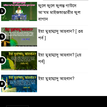
ফুলে ফুলে ফুলন্ত গাউসে
১
আ’যম মাইজভাণ্ডারীর ফুল
বাগান
ইয়া মুহাম্মাদু আহবান? [ ৩য়
২
পর্ব ]
ইয়া মুহাম্মাদু আহবান? [২য়
৩
পর্ব]
ইয়া মুহাম্মাদু আহবান?
৪
‘ইবাদুল্লাহ্ বনাম ‘ইবাদুল