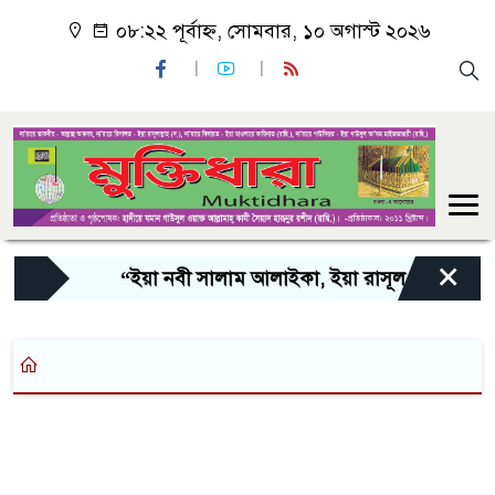
০৮:২২ পূর্বাহ্ন, সোমবার, ১০ অগাস্ট ২০২৬
×
“ইয়া নবী সালাম আলাইকা, ইয়া রাসূল সালাম আলাইক