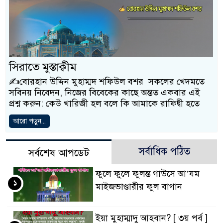
সিরাতে মুস্তাক্বীম
✍️বোরহান উদ্দিন মুহাম্মদ শফিউল বশর সকলের খেদমতে
সবিনয় নিবেদন, নিজের বিবেকের কাছে অন্তত একবার এই
প্রশ্ন করুন: কেউ খারিজী হল বলে কি আমাকে রাফিদ্বী হতে
আরো পড়ুন...
সর্বাধিক পঠিত
সর্বশেষ আপডেট
ফুলে ফুলে ফুলন্ত গাউসে আ’যম
১
মাইজভাণ্ডারীর ফুল বাগান
ইয়া মুহাম্মাদু আহবান? [ ৩য় পর্ব ]