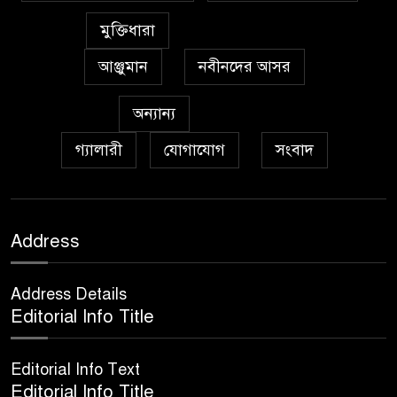
৭
মুক্তিধারা
আঞ্জুমান
নবীনদের আসর
অঞ্চল ভিত্তিক জশনে জুলূসে ঈদে
৮
মিলাদুন্নবী এর গুরুত্ব
অন্যান্য
গ্যালারী
যোগাযোগ
সংবাদ
আইয়ূবীদের গ্রীবায় মারওয়ানী
৯
কালো হাত
ফরয নামাযান্তে দু‘আ মুনাজাত
Address
১০
Address Details
কুত্ববুল আক্বতাব বাবাভাণ্ডারীর
Editorial Info Title
১১
‘উরসে পাক সম্পন্ন
Editorial Info Text
Editorial Info Title