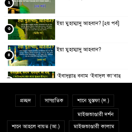
২
ইয়া মুহাম্মাদু আহবান? [২য় পর্ব]
৩
ইয়া মুহাম্মাদু আহবান?
৪
‘ইবাদুল্লাহ্ বনাম ‘ইবাদুল কা’বাহ্
৫
প্রচ্ছদ
সাম্প্রতিক
শানে মুস্তফা (দ.)
সর্বকালের সব সমস্যার সমাধানের
৬
একমাত্র উপায় মহানবী (দঃ) আদর্শ
মাইজভাণ্ডারী দর্শন
অনুসরণ
শানে আহলে বায়ত (আ.)
মাইজভাণ্ডারী কালাম
প্রেমাস্পদের গলি