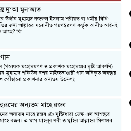
তে দু‘আ মুনাজাত
 উদ্দীন মুহাম্মদ নজরুল ইসলাম শরীয়ত বা ধর্মীয় বিধি-
াতির জন্য আল্লাহর মনোনীত পয়গম্বরগণ কর্তৃক আনীত আইনই
ি আছে? কি
 গান
ান (গবেষক মহোদয়গণ ও প্রকাশক মহোদয়ের দৃষ্টি আকর্ষণ)
িন মুহাম্মদ শফিউল বশর মাইজভাণ্ডারী গান অবিকৃত অবস্থায়
 পৌঁছানো প্রকাশনার অন্যতম উদ্দেশ্য;
হুরূমের অন্যতম মাহে রজব
মের অন্যতম মাহে রজব ✍️ মুক্তিধারা ডেস্ক এল আশহুরে
 মাহে রজব। এ মাস মাহবূব নবী ও মুহিব আল্লাহর মিলনের