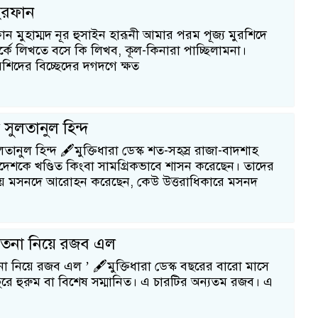
 ইরফান
ফান মুহাম্মদ নূর হুসাইন হারূনী আমার পরম পূজ্য মুরশিদে
র্কে লিখতে বসে কি লিখব, কূল-কিনারা পাচ্ছিলামনা।
মুরশিদের বিচ্ছেদের দগদগে ক্ষত
 সুলতানুল হিন্দ
লতানুল হিন্দ 🖋️মুক্তিধারা ডেস্ক শত-সহস্র রাজা-বাদশাহ
েশকে খণ্ডিত কিংবা সামগ্রিকভাবে শাসন করেছেন। তাদের
হয়ে মসনদে আরোহন করেছেন, কেউ উত্তরাধিকারে মসনদ
েতনা নিয়ে রজব এল
া নিয়ে রজব এল ’ 🖋️মুক্তিধারা ডেস্ক বছরের বারো মাসে
রে হুরুম বা বিশেষ সম্মানিত। এ চারটির অন্যতম রজব। এ