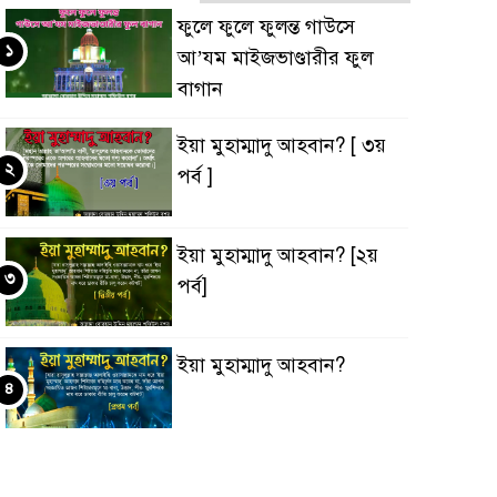
ফুলে ফুলে ফুলন্ত গাউসে
১
আ’যম মাইজভাণ্ডারীর ফুল
বাগান
ইয়া মুহাম্মাদু আহবান? [ ৩য়
২
পর্ব ]
ইয়া মুহাম্মাদু আহবান? [২য়
৩
পর্ব]
ইয়া মুহাম্মাদু আহবান?
৪
‘ইবাদুল্লাহ্ বনাম ‘ইবাদুল