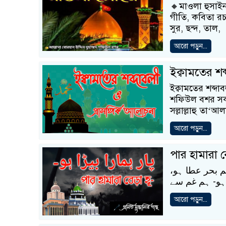
🔸মাওলা হুসাইন
গীতি, কবিতা র
সুর, ছন্দ, তাল,
আরো পড়ুন...
ইক্বামতের শব
ইক্বামতের শব্দা
শফিউল বশর সকল প
সল্লাল্লাহু তা‘
আরো পড়ুন...
পার হামারা বে
تم بحر عطا ہو
ا ہو- ہم غم سے
আরো পড়ুন...