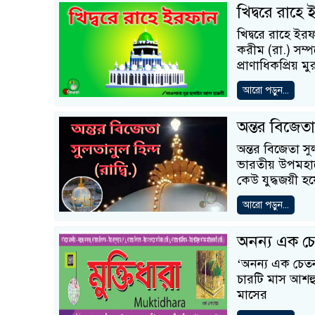
খিদ্বরে রাহে
খিদ্বরে রাহে ইর
করীম (রা.) সম্প
প্রাণাধিকপ্রিয় 
আরো পড়ুন...
অন্তর বিজেতা
অন্তর বিজেতা সু
ভারতীয় উপমহাদ
কেউ যুদ্ধজয়ী 
আরো পড়ুন...
অনন্য এক চ
‘অনন্য এক চেতন
চারটি মাস আশহু
মাসের