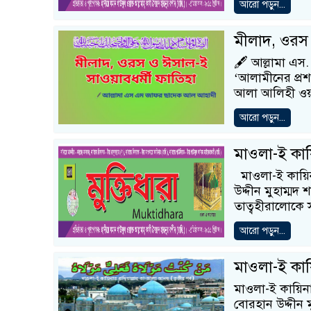
আরো পড়ুন...
মীলাদ, ওরস 
🖋️ আল্লামা এস
‘আলামীনের প্রশং
আলা আলিহী ওয়া
আরো পড়ুন...
মাওলা-ই কায়ি
মাওলা-ই কায়িনাত
উদ্দীন মুহাম্ম
তাত্বহীরালোকে স
আরো পড়ুন...
মাওলা-ই কায়ি
মাওলা-ই কায়িনাত
বোরহান উদ