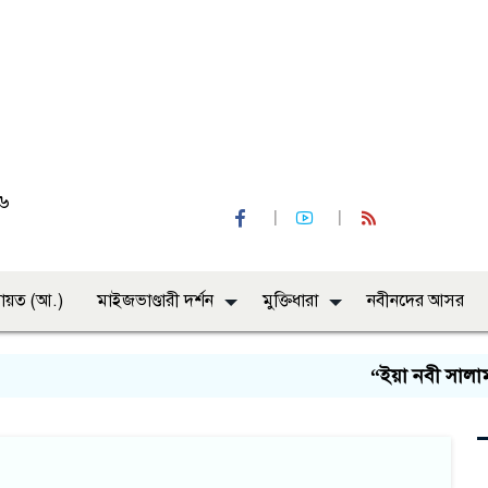
২৬
ায়ত (আ.)
মাইজভাণ্ডারী দর্শন
মুক্তিধারা
নবীনদের আসর
“ইয়া নবী সালাম আলাইকা,