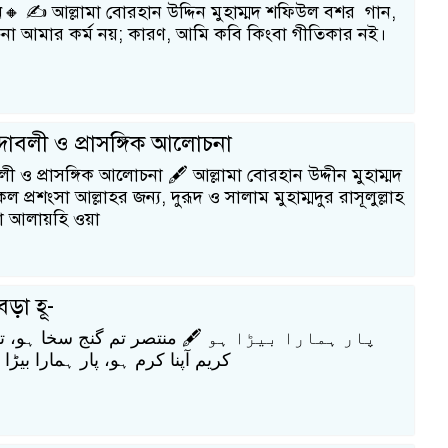
🔸 ✍️ আল্লামা বোরহান উদ্দিন মুহাম্মদ শফিউল বশর গান,
চনা আমার কর্ম নয়; কারণ, আমি কবি কিংবা গীতিকার নই।
্দাবলী ও প্রাসঙ্গিক আলোচনা
বলী ও প্রাসঙ্গিক আলোচনা 🖋️ আল্লামা বোরহান উদ্দীন মুহাম্মদ
্রশংসা আল্লাহর জন্য, দুরূদ ও সালাম মুহাম্মদুর রাসূলুল্লাহ
আলা আলায়হি ওয়া
ড়া হূ-
پار ہمارا بیڑا ہو 🖋️ منتصر تم گنج سخا ہو، ،
کریم آپنا کرم ہو، پار ہمارا بیڑ