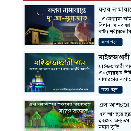
ফরয নামাযান্
✍️আল্লামা জমির
বিধান; মানব জ
বটে। শরীয়তে ক
আরো পড়ুন...
মাইজভাণ্ডারী
মাইজভাণ্ডারী গ
✍️ বোরহান উদ্দ
সাধারণের নাগালে
আরো পড়ুন...
এল আশহুরে 
এল আশহুরে হুরূ
হুরূমের অন্যতম
মহান স্মৃতি