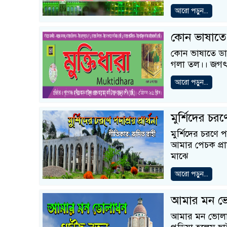
আরো পড়ুন...
কোন ভাষাতে
কোন ভাষাতে ডা
গলা তল।। জগৎয
আরো পড়ুন...
মুর্শিদের চরণে 
মুর্শিদের চরণে পদ
আমার পেচক প্রায
মাঝে
আরো পড়ুন...
আমার মন ভো
আমার মন ভোলাধ