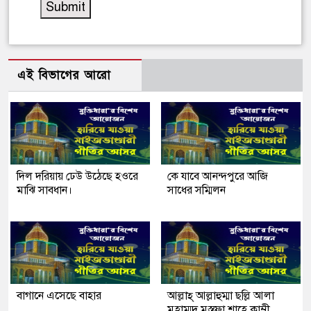
এই বিভাগের আরো
দিল দরিয়ায় ঢেউ উঠেছে হওরে
কে যাবে আনন্দপুরে আজি
মাঝি সাবধান।
সাধের সম্মিলন
বাগানে এসেছে বাহার
আল্লাহ্ আল্লাহুম্মা ছল্লি আলা
মুহাম্মদ মুস্তফা শাহে কাম্লী