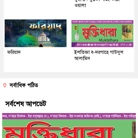
ওয়ালা
ফরিয়াদ
ইলতিজা ব-দরগাহে গাউসুল
আলামিন
সর্বাধিক পঠিত
সর্বশেষ আপডেট