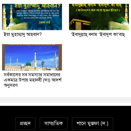
ইয়া মুহাম্মাদু আহবান?
‘ইবাদুল্লাহ্ বনাম ‘ইবাদুল কা’বাহ্
সর্বকালের সব সমস্যার সমাধানের
একমাত্র উপায় মহানবী (দঃ) আদর্শ
অনুসরণ
প্রচ্ছদ
সাম্প্রতিক
শানে মুস্তফা (দ.)