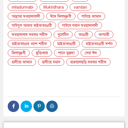
miladunnabi
Muktidhara
vandari
আল্লামা ফরহাদাবাদী
ঈদে মিলাদুন্নবী
গাউছে জামান
গাউসুল আজম মাইজভাণ্ডারী
গাউসে যমান ফরহাদাবাদী
ফরহাদাবাদ দরবার শরীফ
বুলেটিন
ভাণ্ডারী
ভান্ডারী
মাইজভাণ্ডার ওরশ শরীফ
মাইজভাণ্ডারী
মাইজভাণ্ডারী দর্শন
মিলাদুন্নবী
মুক্তিধারা
শানে মুস্তফা
সেরা ঈদ
হাদীয়ে জামান
হাদীয়ে যমান
হারুয়ালছড়ি দরবার শরীফ