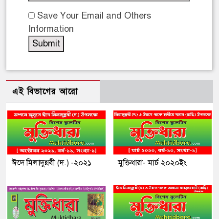
Save Your Email and Others
Information
এই বিভাগের আরো
ঈদে মিলাদুন্নবী (দ.) -২০২১
মুক্তিধারা- মার্চ ২০২০ইং