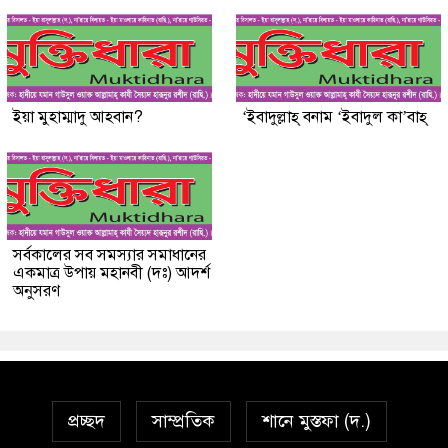
ইয়া মুহাম্মাদু আহবান?
‘ইবাদুল্লাহ্ বনাম ‘ইবাদুল কা’বাহ্
সর্বকালের সব সমস্যার সমাধানের
একমাত্র উপায় মহানবী (দঃ) আদর্শ
অনুসরণ
প্রচ্ছদ
সাম্প্রতিক
শানে মুস্তফা (দ.)