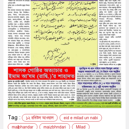
Tag :
১২ রবিউল আওয়াল
eid e milad un nabi
maijbhandar
maizbhndari
Milad