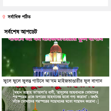
সর্বাধিক পঠিত
সর্বশেষ আপডেট
ফুলে ফুলে ফুলন্ত গাউসে আ’যম মাইজভাণ্ডারীর ফুল বাগান