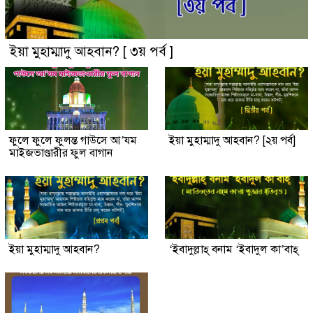
ইয়া মুহাম্মাদু আহবান? [ ৩য় পর্ব ]
ফুলে ফুলে ফুলন্ত গাউসে আ’যম
ইয়া মুহাম্মাদু আহবান? [২য় পর্ব]
মাইজভাণ্ডারীর ফুল বাগান
ইয়া মুহাম্মাদু আহবান?
‘ইবাদুল্লাহ্ বনাম ‘ইবাদুল কা’বাহ্