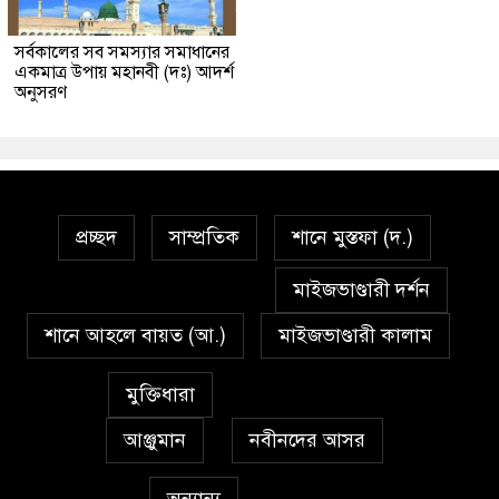
সর্বকালের সব সমস্যার সমাধানের
একমাত্র উপায় মহানবী (দঃ) আদর্শ
অনুসরণ
প্রচ্ছদ
সাম্প্রতিক
শানে মুস্তফা (দ.)
মাইজভাণ্ডারী দর্শন
শানে আহলে বায়ত (আ.)
মাইজভাণ্ডারী কালাম
মুক্তিধারা
আঞ্জুমান
নবীনদের আসর