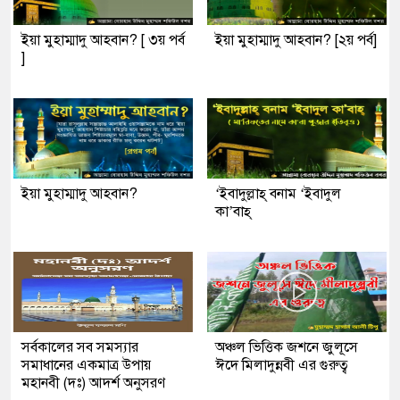
ইয়া মুহাম্মাদু আহবান? [ ৩য় পর্ব
ইয়া মুহাম্মাদু আহবান? [২য় পর্ব]
]
ইয়া মুহাম্মাদু আহবান?
‘ইবাদুল্লাহ্ বনাম ‘ইবাদুল
কা’বাহ্
সর্বকালের সব সমস্যার
অঞ্চল ভিত্তিক জশনে জুলূসে
সমাধানের একমাত্র উপায়
ঈদে মিলাদুন্নবী এর গুরুত্ব
মহানবী (দঃ) আদর্শ অনুসরণ