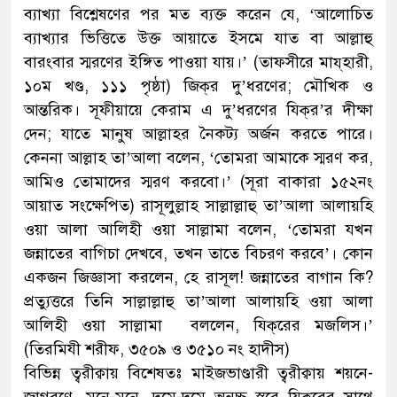
ব্যাখ্যা বিশ্লেষণের পর মত ব্যক্ত করেন যে, ‘আলোচিত
ব্যাখ্যার ভিত্তিতে উক্ত আয়াতে ইসমে যাত বা আল্লাহু
বারংবার স্মরণের ইঙ্গিত পাওয়া যায়।’ (তাফসীরে মায্‌হারী,
১০ম খণ্ড, ১১১ পৃষ্ঠা) জিক্‌র দু’ধরণের; মৌখিক ও
আন্তরিক। সূফীয়ায়ে কেরাম এ দু’ধরণের যিক্‌র’র দীক্ষা
দেন; যাতে মানুষ আল্লাহর নৈকট্য অর্জন করতে পারে।
কেননা আল্লাহ তা’আলা বলেন, ‘তোমরা আমাকে স্মরণ কর,
আমিও তোমাদের স্মরণ করবো।’ (সূরা বাকারা ১৫২নং
আয়াত সংক্ষেপিত) রাসূলুল্লাহ সাল্লাল্লাহু তা’আলা আলায়হি
ওয়া আলা আলিহী ওয়া সাল্লামা বলেন, ‘তোমরা যখন
জন্নাতের বাগিচা দেখবে, তখন তাতে বিচরণ করবে’। কোন
একজন জিজ্ঞাসা করলেন, হে রাসূল! জন্নাতের বাগান কি?
প্রত্যুত্তরে তিনি সাল্লাল্লাহু তা’আলা আলায়হি ওয়া আলা
আলিহী ওয়া সাল্লামা বললেন, যিক্‌রের মজলিস।’
(তিরমিযী শরীফ, ৩৫০৯ ও ৩৫১০ নং হাদীস)
বিভিন্ন ত্বরীক্বায় বিশেষতঃ মাইজভাণ্ডারী ত্বরীক্বায় শয়নে-