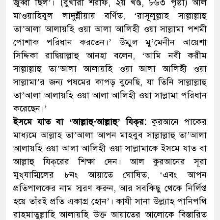
জুব্বা ছিল’। (বুখারী শরীফ, ২য় খণ্ড, ৮৬৩ পৃষ্ঠা) আল
মাওয়াহিবুল লাদুন্নীয়ায় বর্ণিত, ‘রাসূলুল্লাহ সাল্লাল্লাহু
তা’আলা আলায়হি ওয়া আলা আলিহী ওয়া সাল্লামা পশমী
পোশাক পরিধান করতেন।’ উম্মুল মু’মেনীন আয়েশা
সিদ্দিকা রাদ্বিয়াল্লাহু আনহা বলেন, ‘আমি নবী করীম
সাল্লাল্লাহু তা’আলা আলায়হি ওয়া আলা আলিহী ওয়া
সাল্লামা’র জন্য পষমের কাপড় বুনেছি, যা তিনি সাল্লাল্লাহু
তা’আলা আলায়হি ওয়া আলা আলিহী ওয়া সাল্লামা পরিধান
করেছেন।’
ইসমে যাত বা ‘আল্লাহু-আল্লাহু’ যিক্‌র:
কুরআনে পাকের
মাধ্যমে আল্লাহ তা’আলা আপন মাহবুব সাল্লাল্লাহু তা’আলা
আলায়হি ওয়া আলা আলিহী ওয়া সাল্লামাকে ইসমে যাত বা
আল্লাহু যিক্‌রের শিক্ষা দেন। আল কুরআনের সূরা
মুয্‌যাম্মিলের ৮নং আয়াতে ঘোষিত, ‘এবং আপন
প্রতিপালকের নাম স্মরণ করুন, আর সবকিছু থেকে নির্লিপ্ত
হয়ে তাঁরই প্রতি একাগ্র হোন’। কাযী সানা উল্ল্যাহ পানিপথি
রাহমাতুল্লাহি আলায়হি উক্ত আয়াতের আলোকে বিস্তারিত