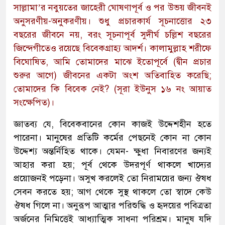
সাল্লামা’র নবুয়তের জাহেরী ঘোষণাপূর্ব ও পর উভয় জীবনই
অনুসরণীয়-অনুকরণীয়। শুধু প্রচারকার্য সূচনাত্তোর ২৩
বছরের জীবনে নয়, বরং সূচনাপূর্ব সুদীর্ঘ চল্লিশ বছরের
জিন্দেগীতেও রয়েছে বিবেকগ্রাহ্য আদর্শ। কালামুল্লাহ শরীফে
বিঘোষিত, আমি তোমাদের মাঝে ইতোপূর্বে (দ্বীন প্রচার
শুরুর আগে) জীবনের একটা অংশ অতিবাহিত করেছি;
তোমাদের কি বিবেক নেই? (সূরা ইউনুস ১৬ নং আয়াত
সংক্ষেপিত)।
জ্ঞাতব্য যে, বিবেকবানের কোন কাজই উদ্দেশহীন হতে
পারেনা। মানুষের প্রতিটি কর্মের পেছনেই কোন না কোন
উদ্দেশ্য অন্তর্নিহিত থাকে। যেমন- ক্ষুধা নিবারণের জন্যই
আহার করা হয়; পূর্ব থেকে উদরপূর্ণ থাকলে খাদ্যের
প্রয়োজনই পড়েনা। অসুখ করলেই তো নিরাময়ের জন্য ঔষধ
সেবন করতে হয়; আগ থেকে সুস্থ থাকলে তো স্বাদে কেউ
ঔষধ গিলে না। অনুরূপ আত্মার পরিশুদ্ধি ও হৃদয়ের পবিত্রতা
অর্জনের নিমিত্তেই আধ্যাত্মিক সাধনা পরিশ্রম। মানুষ যদি