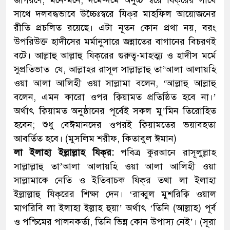
জাগরণে, মনে-মনে, দমে-দমে অনুচ্চ স্বরে যিক্‌রের সাথে
সাথে দলবদ্ধভাবে উচ্চৈঃস্বরে যিক্‌র মাহফিল আয়োজনের
রীতি প্রচলিত রয়েছে। এটা নূতন কোন প্রথা নয়, বরং
উপরিউক্ত হাদীসের মর্মানুসারে জন্নাতের বাগানের বিচরণই
বটে। আল্লাহু আল্লাহু যিক্‌রের গুরুত্ব-মাহত্ম্য ও হাদীস মর্মে
সুপ্রতিভাত যে, আল্লাহর রাসূল সাল্লাল্লাহু তা’আলা আলায়হি
ওয়া আলা আলিহী ওয়া সাল্লামা বলেন, ‘আল্লাহু আল্লাহু
বলেন, এমন কারো ওপর ক্বিয়ামত প্রতিষ্ঠিত হবে না।’
অর্থাৎ ক্বিয়ামত অনুষ্ঠানের পূর্বেই সকল মু’মিন তিরোহিত
হবেন; শুধু বেঈমানদের ওপরই ক্বিয়ামতের ভয়াবহতা
আবর্তিত হবে। (মুসলিম শরীফ, কিতাবুল ঈমান)
লা ইলাহা ইল্লাল্লাহ
যিক্‌র
:
পবিত্র কুরআনে রাসূলুল্লাহ
সাল্লাল্লাহু তা’আলা আলায়হি ওয়া আলা আলিহী ওয়া
সাল্লামাকে নেতি ও ইতিবাচক যিক্‌র তথা লা ইলাহা
ইল্লাল্লাহু যিক্‌রের শিক্ষা দেন। ‘রাব্বুল মুশরিক্বি ওয়াল
মাগরিবি লা ইলাহা ইল্লাহ হুয়া’ অর্থাৎ ‘তিনি (আল্লাহ) পূর্ব
ও পশ্চিমের পালনকর্তা, তিনি ভিন্ন কোন উপাস্য নেই’। (সূরা