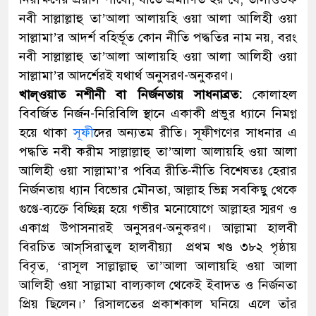
নবী সাল্লাল্লাহু তা’আলা আলায়হি ওয়া আলা আলিহী ওয়া
সাল্লামা’র আদর্শ বহির্ভূত কোন নীতি পদ্ধতির নাম নয়, বরং
নবী সাল্লাল্লাহু তা’আলা আলায়হি ওয়া আলা আলিহী ওয়া
সাল্লামা’র আদর্শেরই যথার্থ অনুসরণ-অনুকরণ।
খাল্‌ওয়াত নশীনী বা নির্জনতায় সাধনাব্রত:
কোলাহল
বিবর্জিত নির্জন-নিরিবিলি স্থানে একাকী প্রভুর ধ্যানে নিমগ্ন
হয়ে থাকা
সূফী
দের অন্যতম রীতি। সূফীগণের সাধনার এ
পদ্ধতি নবী করীম সাল্লাল্লাহু তা’আলা আলায়হি ওয়া আলা
আলিহী ওয়া সাল্লামা’র পবিত্র রীতি-নীতি বিশেষতঃ হেরার
নির্জনতায় ধ্যান বিভোর মৌনতা, আল্লাহ ভিন্ন সবকিছু থেকে
গুপ্তে-ব্যক্তে বিচ্ছিন্ন হয়ে গভীর মনোযোগে আল্লাহর স্মরণ ও
একাগ্র উপাসনারই অনুসরণ-অনুকরণ। আল্লামা হালবী
বিরচিত আস্‌সিরাতুল হালবীয়্যা প্রথম খণ্ড ৩৮২ পৃষ্ঠায়
বিবৃত, ‘রাসূল সাল্লাল্লাহু তা’আলা আলায়হি ওয়া আলা
আলিহী ওয়া সাল্লামা বাল্যকাল থেকেই ইবাদত ও নির্জনতা
প্রিয় ছিলেন।’ রিসালতের প্রকাশকাল ঘনিয়ে এলে তাঁর