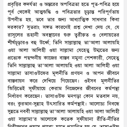
প্রবৃত্তির কদর্যতা ও অন্তরের অপবিত্রতা হতে পূত-পবিত্র হয়ে
পূর্ব থেকেই আত্মশুদ্ধি ও পবিত্রতার চূড়ান্ত পরিপূর্ণতায়
উপনীত হয়, তবে তার জন্য আধ্যাত্মিক সাধনার কিবা
দরকার? সুতরাং সঙ্গত কারণেই প্রশ্ন দেখা দেয় যে, যে
রাসূলের রূহানী অবস্থানের শুরু ত্বরীক্বত ও বেলায়তের
শীর্ষচূড়ারও বহু উর্ধ্বে; তিনি সাল্লাল্লাহু তা’আলা আলায়হি
ওয়া আলা আলিহী ওয়া সাল্লামা যেহেতু উম্মতের জন্য
প্রত্যেক পছন্দনীয় কাজের বাস্তব নমুনা পেশকারী, সেহেতু
তিনি সাল্লাল্লাহু তা’আলা আলায়হি ওয়া আলা আলিহী ওয়া
সাল্লামা তাসাওউফের মূলনীতি প্রণয়ন ও আপন জীবনে
বাস্তবায়ন করে দেখিয়ে গিয়েছেন। ওইসব মূলনীতির
ভিত্তিতেই সূফীয়ায়ে কেরাম নিজেদের জীবনের কর্মপন্থা
নির্ধারণ করেছেন। তাসাওউফ মনগড়া কোন মতবাদ নয়,
বরং কুরআন-সুন্নাহ উৎসারিত কর্মপন্থাই। আলোচ্য নিবন্ধে
সুন্নতে নববী সাল্লাল্লাহু তা’আলা আলায়হি ওয়া আলা আলিহী
ওয়া সাল্লামা’র আলোকে কতেক সূফীয়ানা রীতি-নীতির
নিরীক্ষণের প্রয়াস পাবো; যাতে প্রমাণিত হয় যে, তাসাওউফ