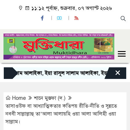
১১:১২ পূর্বাহ্ন, শুক্রবার, ০৭ অগাস্ট ২০২৬
×
লাম আলাইকা, ইয়া রাসূল সালাম আলাইকা, ইয়া হাবীব সালাম আলাইক
Home
শানে মুস্তফা (দ.)
তাসাওউফ বা আধ্যাত্মিকতার কতিপয় রীতি-নীতি ও সুন্নতে
নববী সাল্লাল্লাহু তা’আলা আলায়হি ওয়া আলা আলিহী ওয়া
সাল্লাম।