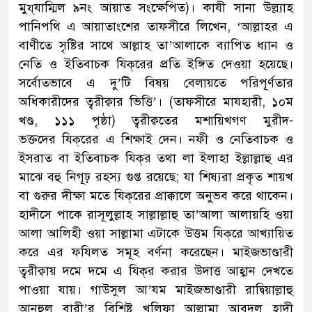
মুয্‌যাম্মিল ৯নং আয়াত সংক্ষেপিত)। কাযী সানা উল্ল্যাহ
পানিপথি এ আয়াতাংশের তাফসীরে লিখেন, ‘আল্লাহর এ
বাণীতে সৃষ্টির সাথে আল্লাহ তা’আলাকে ব্যাপিত ধ্যান ও
নেতি ও ইতিবাচক যিক্‌রের প্রতি ইঙ্গিত দেওয়া হয়েছে।
সর্বোতভাবে এ দু’টি বিষয় বেলায়তে পরিপূর্ণতার
অধিকারীদের ত্বরীক্বার ভিত্তি’। (তাফসীরে মাযহারী, ১০ম
খণ্ড, ১১১ পৃষ্ঠা) ত্বরীক্বতের মশায়িখগণ মুরীদ-
ভক্তদের যিক্‌রের এ শিক্ষাই দেন। নফী ও নেতিবাচক ও
ইসরাত বা ইতিবাচক যিক্‌র তথা লা ইলাহা ইল্লাল্লাহু এর
মাঝে বহু নিগূঢ় রহস্য গুপ্ত রয়েছে; যা শিষ্যরা প্রকৃত শায়খ
বা গুরুর দীক্ষা মতে যিক্‌রের প্রাক্কালে অনুভব করে থাকেন।
হাদীসে পাকে রাসূলুল্লাহ সাল্লাল্লাহু তা’আলা আলায়হি ওয়া
আলা আলিহী ওয়া সাল্লামা এটাকে উত্তম যিক্‌রে আখ্যায়িত
করে এর ফযিলত সমূহ বর্ণনা করেছেন। মাইজভাণ্ডারী
ত্বরীক্বায় দমে দমে এ যিক্‌র করার উদাত্ত আহ্বান দেখতে
পাওয়া যায়। গাউসুল আ’যম মাইজভাণ্ডারী রাদ্বিয়াল্লাহু
আনহুল বারী’র বিশিষ্ট খলিফা আল্লামা আবদুল হাদী