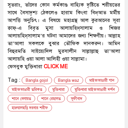
সুতরাং, তাঁদের কোন কর্মকাণ্ড বাহ্যিক দৃষ্টিতে শরীয়তের
সাথে বৈসাদৃশ্য ঠেকলেও হারাম কিংবা বিদ্‌আত মর্মীয়
আপত্তি অনুচিৎ। এ বিষয়ে মহাগ্রন্থ আল কুরআনের সূরা
ক্বাফ্‌-এ বিবৃত মুসা আলায়হিস্‌সালাম ও খিজর
আলায়হিস্‌সালাম’র ঘটনা আমাদের জন্য শিক্ষণীয়। আল্লাহ
তা’আলা সকলকে বুঝার তৌফিক দানকরুন। আমিন
বিহুরমতি সাইয়্যেদিল মুরসালীন সাল্লাল্লাহু তা’আলা
আলায়হি ওয়া আলা আলিহী ওয়া সাল্লামা।
ফেসবুক মুক্তিধারা
CLICK ME
Tag :
Bangla gojol
Bangla waz
মাইজভাণ্ডারী গান
মাইজভাণ্ডারী তরিকত
মুক্তিধারা
মুক্তিধারা মাইজভাণ্ডারী দর্শন
শানে বেলায়ত
শানে রেছালত
সূফীবাদ
হারুয়ালছড়ি দরবার শরীফ