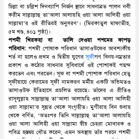
চিল্লা বা চল্লিশ দিনব্যাপি নির্জন স্থানে সাধনাব্রত পালন নবী
করীম সাল্লাল্লাহু তা’আলা আলায়হি ওয়া আলা আলিহী ওয়া
সাল্লামা’র ওই রীতিরই অনুসরণ’। (মিরকাতুল মাফাতীহ,
৫ম খণ্ড, ৪০১ পৃষ্ঠা)।
পশমী খিরকহা বা তালি দেওয়া পশমের কাপড়
পরিধান:
পশমী পোষাক পরিধান তাসাওউফের আবশ্যকীয়
শর্ত না হলেও প্রথম ও দ্বিতীয় যুগের
সূফী
গণ বিনয়-নম্রতার
প্রকাশ ও কঠোর সাধনার সুবিধার্থে ওই পোশাকই পছন্দ
করতেন এবং পরতেন। সূফ বা পশমী পোশাক পরিধান হেতু
সূফীয়ায়ে কেরামের সূফী নামকরণ মর্মীয় একটি অভিমতও
তাসাওউফ ইতিহাসে প্রচলিত রয়েছে। তাঁদের এ রীতিও
রাসূলুল্লাহ সাল্লাল্লাহু তা’আলা আলায়হি ওয়া আলা আলিহী
ওয়া সাল্লামা’র সুন্নত থেকে সংগৃহীত। মুগীরাহ বিন শুবাহ
থেকে বর্ণিত, ‘অতঃপর তিনি সাল্লাল্লাহু তা’আলা আলায়হি
ওয়া আলা আলিহী ওয়া সাল্লামা স্বীয় চেহরা মোবারক ও
পবিত্র হস্তদ্বয় ধৌত করেন; এমন অবস্থায় তাঁর পরনে পশমী