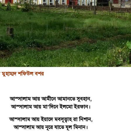
ন মুহাম্মদ শফিউল বশর
আস্সালাম আয় আমীনে আমানতে সুবহান,
আস্সালাম আয় মা’দিনে ইলমো ইরফান।
আস্সালাম আয় ইয়াদে মবসূত্বাহ রা নিশান,
আস্সালাম আয় নূরে যাতে যূল মিনান।