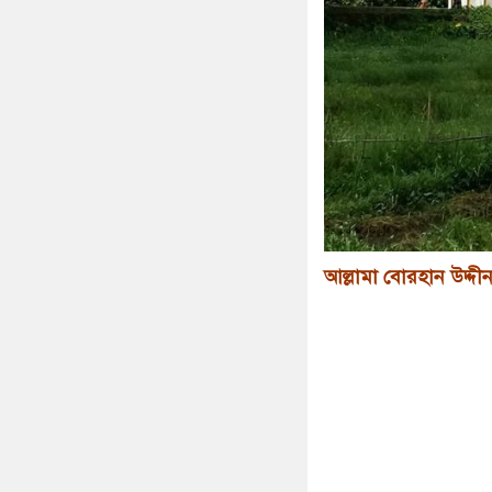
আল্লামা বোরহান উদ্দী