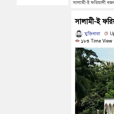
সালামী-ই ফরিয়াদী বজনাব
সালামী-ই ফরিয়
মুক্তিধারা
Up
১৮৩ Time View