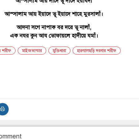
আস্সালাম আয় দীদে তূ দীদে ইয়াযদাঁ
আস্সালাম আয় ইয়াদে তূ ইয়াদে শাহে মুরসালাঁ।
আদনা সগে নাপাক বর দরে তূ নালাঁ,
এক নযর কুন আয তোফায়লে হাদীয়ে যমাঁ।
র শরীফ
মাইজভান্ডার
মুক্তিধারা
হারুয়ালছড়ি দরবার শরীফ
Comment