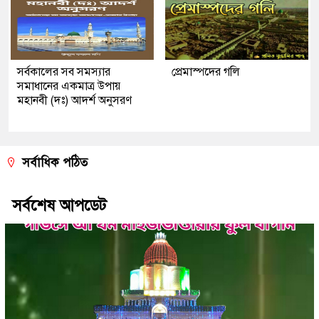
সর্বকালের সব সমস্যার
প্রেমাস্পদের গলি
সমাধানের একমাত্র উপায়
মহানবী (দঃ) আদর্শ অনুসরণ
সর্বাধিক পঠিত
সর্বশেষ আপডেট