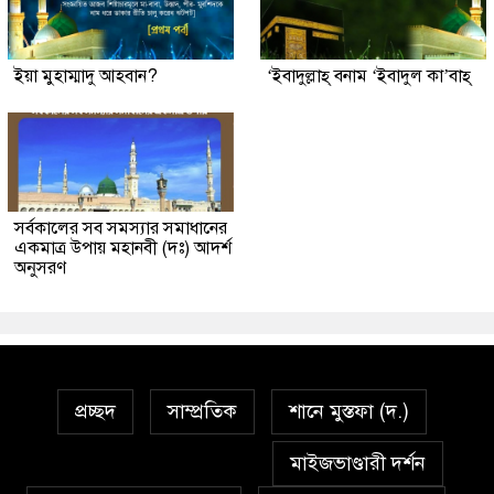
ইয়া মুহাম্মাদু আহবান?
‘ইবাদুল্লাহ্ বনাম ‘ইবাদুল কা’বাহ্
সর্বকালের সব সমস্যার সমাধানের
একমাত্র উপায় মহানবী (দঃ) আদর্শ
অনুসরণ
প্রচ্ছদ
সাম্প্রতিক
শানে মুস্তফা (দ.)
মাইজভাণ্ডারী দর্শন