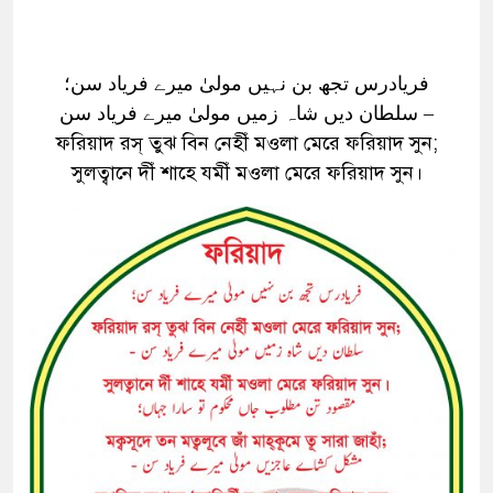
فریادرس تجھ بن نہیں مولیٰ میرے فریاد سن؛
سلطان دیں شاہ زمیں مولیٰ میرے فریاد سن –
ফরিয়াদ রস্ তুঝ বিন নেহীঁ মওলা মেরে ফরিয়াদ সুন;
সুলত্বানে দীঁ শাহে যমীঁ মওলা মেরে ফরিয়াদ সুন।