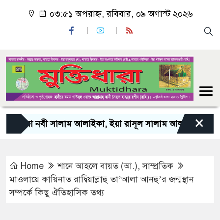
০৩:৫১ অপরাহ্ন, রবিবার, ০৯ অগাস্ট ২০২৬
×
য়া নবী সালাম আলাইকা, ইয়া রাসূল সালাম আলাইকা, ইয়া হাবীব স
Home
শানে আহলে বায়ত (আ.)
,
সাম্প্রতিক
মাওলায়ে কায়িনাত রাদ্বিয়াল্লাহু তা’আলা আনহু’র জন্মস্থান
সম্পর্কে কিছু ঐতিহাসিক তথ্য