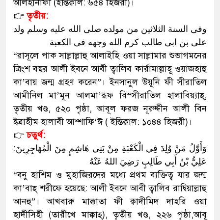
আলহানাফী (ইন্তিক্বাল: ৬৫৪ হিজরী)।
👉
তৃতীয়:
وفی السنة الثلاثین من مولده صلی الله علیه وسلم ولد
علی بن ابی طالب کرم الله وجهه فی الکعبة
“রাসূলে পাক সাল্লাল্লাহু আলাইহি ওয়া সাল্লামার শুভাগমনের
ত্রিংশ বছর আলী ইবনে আবী ত্বালিব কার্রামাল্লাহূ ওয়াজহাহু
কা’বায় জন্ম গ্রহণ করেন”। ইনসানুল উয়ূনি ফী সীরাতিল
আমীনিল মা’মূন আলমা’রূফ বিস্সীরাতিল হালাবিয়্যাহ্,
তৃতীয় খণ্ড, ৫২০ পৃষ্ঠা, আবূল ফরজ নূরুদ্দীন আলী বিন
ইব্রাহীম হালাবী আশ্শাফি‘ঈ ( ইন্তিক্বাল: ১০৪৪ হিজরী)।
👉
চতুর্থ:
وَأَوَّلُ مَنْ وُلِدَ فِي الْكَعْبَةِ مِنْ بَنِي هَاشِمٍ مِنَ الْمُهَاجِرِينَ:
عَلِيُّ بْنُ أَبِي طَالِبٍ رَضِيَ اللهُ عَنْهُ
“বনু হাশিম ও মুহাজিরদের মধ্যে প্রথম ব্যক্তিত্ব যার জন্ম
কা’বাহ্ শরীফে হয়েছে: আলী ইবনে আবী ত্বালিব রাদ্বিয়াল্লাহু
আনহু”। আখবারু মাক্কাতা ফী ক্বাদীমিদ দাহরি ওয়া
হাদীসিহী (তারীখে মাক্কাহ্), তৃতীয় খণ্ড, ২২৬ পৃষ্ঠা,আবূ