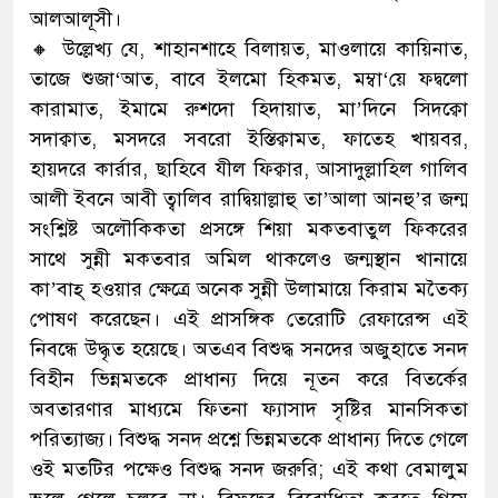
আলআলূসী।
🔸 উল্লেখ্য যে, শাহানশাহে বিলায়ত, মাওলায়ে কায়িনাত,
তাজে শুজা‘আত, বাবে ইলমো হিকমত, মম্বা‘য়ে ফদ্বলো
কারামাত, ইমামে রুশদো হিদায়াত, মা’দিনে সিদক্বো
সদাক্বাত, মসদরে সবরো ইস্তিক্বামত, ফাতেহ খায়বর,
হায়দরে কার্রার, ছাহিবে যীল ফিক্বার, আসাদুল্লাহিল গালিব
আলী ইবনে আবী ত্বালিব রাদ্বিয়াল্লাহু তা’আলা আনহু’র জন্ম
সংশ্লিষ্ট অলৌকিকতা প্রসঙ্গে শিয়া মকতবাতুল ফিকরের
সাথে সুন্নী মকতবার অমিল থাকলেও জন্মস্থান খানায়ে
কা’বাহ্ হওয়ার ক্ষেত্রে অনেক সুন্নী উলামায়ে কিরাম মতৈক্য
পোষণ করেছেন। এই প্রাসঙ্গিক তেরোটি রেফারেন্স এই
নিবন্ধে উদ্ধৃত হয়েছে। অতএব বিশুদ্ধ সনদের অজুহাতে সনদ
বিহীন ভিন্নমতকে প্রাধান্য দিয়ে নূতন করে বিতর্কের
অবতারণার মাধ্যমে ফিতনা ফ্যাসাদ সৃষ্টির মানসিকতা
পরিত্যাজ্য। বিশুদ্ধ সনদ প্রশ্নে ভিন্নমতকে প্রাধান্য দিতে গেলে
ওই মতটির পক্ষেও বিশুদ্ধ সনদ জরুরি; এই কথা বেমালুম