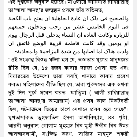
এই পুস্তকের অনুবাদ হয়েছে। মাওলায়ে কায়িনাত রাদ্বিয়াল্লাহু
তা’আলা আনহু’র জন্মস্থান প্রসঙ্গে তাঁর অভিমত,
والصحیح فی ذلک ان عادة الجاهلیة ان یفتح باب الکعبة
فی الیوم الخامس عشر من رجب ویدخلون جمیعهم
للزیارة وکانت العادة ان النساء یدخلن قبل الرجال بیوم
او یومین وقد کانت فاطمة قریبة الوضع فاتفق ان
ولدت هناک لما اصابها من شدة المزاحمة والمجاذبة-
“ওই সংক্রান্ত বিশুদ্ধ ঘটনা হল যে, অজ্ঞতার যুগের মানুষদের
রীতি ছিল যে, ১৫ রজব কাবার দরজা খোলা হত এবং
যিয়ারতের উদ্দেশ্যে তারা সবাই খানায়ে কাবায় প্রবেশ
করত। মহিলাদের রীতি ছিল যে, তারা পুরুষদের এক অথবা
দুই দিন পূর্বে প্রবেশ করত। ফাত্বিমা ( আলী রাদ্বিয়াল্লাহু
তা’আলা আনহু’র আম্মাজান) এর প্রসব কাল নিকটবর্তী
ছিল, ঘটনাক্রমে ভিড়ের চাপে সেখানে প্রসব হয়ে গেছে”।
মুখতাসারুত্ তুহফাতিল ইসনা আশারিয়্যাহ, ৪৪ পৃষ্ঠা,
আরবী অনুবাদ: গোলাম মুহম্মদ বিন মুহী উদ্দীন বিন উমর
আলআসলামী, সংক্ষিপ্ত করণ: সায়্যিদ মাহমূদ শকরী