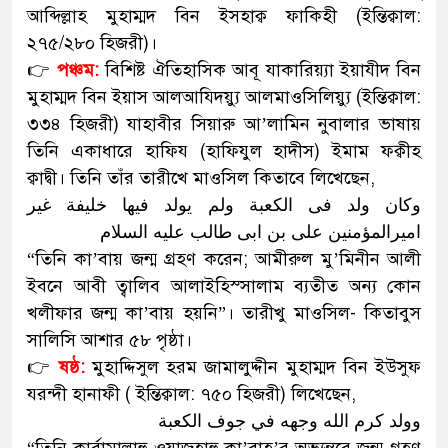
আব্দিল্লাহ মুহাম্মদ বিন ইসহাক্ব ফাকিহী (ইন্তিক্বাল:
২৭৫/২৮০ হিজরী)।
👉
পঞ্চম:
বিশিষ্ট ঐতিহাসিক আবূ যাকারিয়্যা ইয়াযীদ বিন
মুহাম্মদ বিন ইয়াস আলআয্দিয়্যু আলমাওসিলিয়্যু (ইন্তিক্বাল:
৩৩৪ হিজরী) যাহাবীর সিয়ারু আ’লামিন নুবালার ভাষায়
তিনি একাধারে হাফিয (হাফিযুল হাদীস) ইমাম ফক্বীহ
ক্বাদ্বী। তিনি তাঁর তারীখে মাওসিল কিতাবে লিখেছেন,
وکان ولد فی الکعبة ولم یولد فیها خلیفة غیر
امیرالمؤمنین علی بن ابی طالب علیه السلام
“তিনি কা’বায় জন্ম গ্রহণ করেন; আমীরুল মু’মিনীন আলী
ইবনে আবী ত্বালিব আলাইহিস্সালাম ব্যতীত অন্য কোন
খলীফার জন্ম কা’বায় হয়নি”। তারীখু মাওসিল- কিতাবুস
সালিসি আশার ৫৮ পৃষ্ঠা।
👉
ষষ্ঠ:
মুহাদ্দিসুল হরম জামালুদ্দীন মুহাম্মদ বিন ইউসুফ
যরন্দী হানাফী ( ইন্তিক্বাল: ৭৫০ হিজরী) লিখেছেন,
وولد کرم الله وجهه في جوف الکعبة