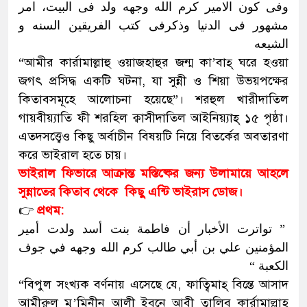
وفی کون الامیر کرم الله وجهه ولد فی البیت، امر
مشهور فی الدنیا وذکرفی کتب الفریقین السنه و
الشیعه
“আমীর কার্রামাল্লাহু ওয়াজহাহুর জন্ম কা’বাহ্ ঘরে হওয়া
জগৎ প্রসিদ্ধ একটি ঘটনা, যা সুন্নী ও শিয়া উভয়পক্ষের
কিতাবসমূহে আলোচনা হয়েছে”। শরহুল খারীদাতিল
গায়বীয়্যাতি ফী শরহিল ক্বাসীদাতিল আইনিয়্যাহ্ ১৫ পৃষ্ঠা।
এতদসত্ত্বেও কিছু অর্বাচীন বিষয়টি নিয়ে বিতর্কের অবতারণা
করে ভাইরাল হতে চায়।
ভাইরাল ফিভারে আক্রান্ত মস্তিষ্কের জন্য উলামায়ে আহলে
সুন্নাতের কিতাব থেকে কিছু এন্টি ভাইরাস ডোজ।
👉
প্রথম:
” تواترت الأخبار أن فاطمة بنت أسد ولدت أمير
المؤمنين علي بن أبي طالب كرم الله وجهه في جوف
الكعبة “
“বিপুল সংখ্যক বর্ণনায় এসেছে যে, ফাত্বিমাহ্ বিন্তে আসাদ
আমীরুল মু’মিনীন আলী ইবনে আবী ত্বালিব কার্রামাল্লাহূ