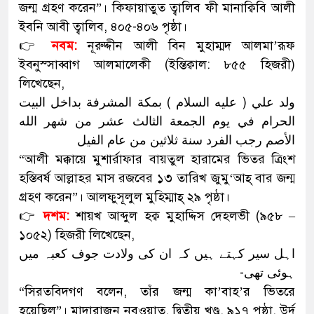
জন্ম গ্রহণ করেন”। কিফায়াতুত ত্বালিব ফী মানাক্বিবি আলী
ইবনি আবী ত্বালিব, ৪০৫-৪০৬ পৃষ্ঠা।
👉
নবম:
নূরুদ্দীন আলী বিন মুহাম্মদ আলমা’রূফ
ইবনুস্সাব্বাগ আলমালেকী (ইন্তিক্বাল: ৮৫৫ হিজরী)
লিখেছেন,
ولد علي ( عليه السلام ) بمكة المشرفة بداخل البيت
الحرام في يوم الجمعة الثالث عشر من شهر الله
الأصم رجب الفرد سنة ثلاثين من عام الفيل
“আলী মক্কায়ে মুশার্রাফার বায়তুল হারামের ভিতর ত্রিংশ
হস্তিবর্ষ আল্লাহর মাস রজবের ১৩ তারিখ জুমু‘আহ্ বার জন্ম
গ্রহণ করেন”। আলফুসূলুল মুহিম্মাহ্ ২৯ পৃষ্ঠা।
👉
দশম:
শায়খ আব্দুল হক্ব মুহাদ্দিস দেহলভী (৯৫৮ –
১০৫২) হিজরী লিখেছেন,
اہل سیر کہتے ہیں کہ ان کی ولادت جوف کعبہ میں
ہوئی تھی-
“সিরতবিদগণ বলেন, তাঁর জন্ম কা’বাহ’র ভিতরে
হয়েছিল”। মাদারাজুন নবূওয়াত, দ্বিতীয় খণ্ড, ৯১৭ পৃষ্ঠা, উর্দু