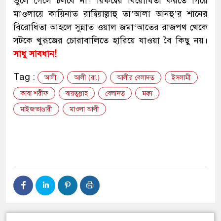
ভুলে গেলে চলবে না। রিফদ্বের বিরোধিতা করতে গিয়ে
মাওলায়ে কায়িনাত রাদ্বিয়াল্লাহু তা’আলা আনহু’র শানের
বিরোধিতা আহলে সুন্নাত ওয়াল জমা‘আতের রাজপথ থেকে
সটকে খুরূজের চোরাবালিতে হারিয়ে যাওয়া বৈ কিছু নয়।
সাধু সাবধান!
Tag :
আলী
আলী (রা.)
আলীর বেলাদত
ইসলামী
কাবা শরীফ
বায়তুল্লাহ
বেলাদত
মক্কা
মাইজভাণ্ডারী
মাওলা আলী