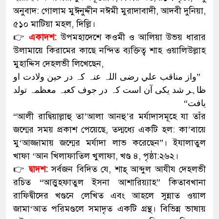
অনুবাদ: গোলাম মুঈনুদ্দীন নঈমী মুরাদাবাদী, আদবী দুনিয়া,
৫১০ মাটিয়া মহল, দিল্লি।
👉
একাদশ:
উপমহাদেশে কওমী ও আলিয়া উভয় ধারার
উলামায়ে কিরামের কাছে নন্দিত ব্যক্তিত্ব শাহ ওয়ালিউল্লাহ
মুহাদ্দিস দেহলভী লিখেছেন,
”واز مناقب علي رضی اللہ عنہ کہ در حین ولادت او
ظاہر شد یکی آن است کہ در جوف کعبہ معظمہ تولد
یافت“
“আলী রাদ্বিয়াল্লাহু তা’আলা আনহু’র মর্যাদাসমূহে যা তাঁর
জন্মের সময় প্রকাশ পেয়েছে, তদ্মধ্যে একটি হল: কা’বায়ে
মু‘আজ্জামায় জন্মের মর্যাদা লাভ করেছেন”। ইযালাতুল
খাফা ‘আন খিলাফাতিল খুলাফা, খণ্ড ৪, পৃষ্ঠা:২৬২।
👉
দ্বাদশ:
সর্বজন বিদিত যে, শাহ্ আব্দুল আযীয দেহলভী
রচিত “আত্তুহফাতুল ইসনা আশারিয়্যাহ” কিতাবখানা
রাফিদ্বীদের খণ্ডনে লেখিত এবং আহলে সুন্নাত ওয়াল
জামা‘আত পরিমণ্ডলে সমাদৃত একটি গ্রন্থ। বিভিন্ন ভাষায়