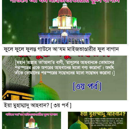
ফুলে ফুলে ফুলন্ত গাউসে আ’যম মাইজভাণ্ডারীর ফুল বাগান
ইয়া মুহাম্মাদু আহবান? [ ৩য় পর্ব ]