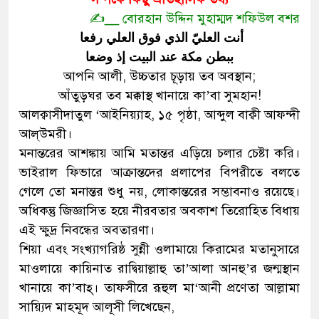
✍️__ বোরহান উদ্দিন মুহাম্মদ শফিউল বশর
أنت العليّ الذي فوق العلي رفعا
ببطن مكة عند البيت إذ وضعا
আপনি আলী, উচ্চতার চূড়ায় তব অবস্থান;
আঁতুড়ঘর তব মক্কাস্থ খানায়ে কা’বা সুমহান!
আলক্বাসীদাতুল ‘আইনিয়্যাহ, ১৫ পৃষ্ঠা, আব্দুল বাক্বী আফন্দী
আল্উমরী।
মনান্তরের আশঙ্কায় আমি মতান্তর এড়িয়ে চলার চেষ্টা করি।
ভাইরাল ফিভারে আক্রান্তদের প্রলাপের বিপরীতে বলতে
গেলে তো মনান্তর শুধু নয়, লোকান্তরের সম্ভাবনাও রয়েছে।
অধিকন্তু জিজ্ঞাসিত হয়ে নীরবতার অবকাশ তিরোহিত বিধায়
এই ক্ষুদ্র নিবন্ধের অবতারণা।
শিয়া এবং সংখ্যাগরিষ্ঠ সুন্নী ওলামায়ে কিরামের মতানুসারে
মাওলায়ে কায়িনাত রাদ্বিয়াল্লাহু তা’আলা আনহু’র জন্মস্থান
খানায়ে কা’বাহ্। তাফসীরে রূহুল মা‘আনী প্রণেতা আল্লামা
সায়্যিদ মাহমূদ আলূসী লিখেছেন,