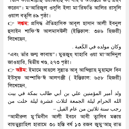
“তিনি কার্রামাল্লাহু ওয়াজহাহু কা’বাহ’র অভ্যন্তরে জন্ম গ্রহণ
করেন”। ম‘আরিজুল ওসূলি ইলা মা’রিফতি আলির রাসূলি
ওয়াল বতূলি ৪৯ পৃষ্ঠা।
👉
সপ্তম:
প্রসিদ্ধ ঐতিহাসিক আবূল হাসান আলী ইবনুল
হুসাইন শাফি‘ঈ আলমাসঊদী (ইন্তিক্বাল: ৩৪৬ হিজরী)
লিখেছেন,
وكان مولده في الكَعبة .
“এবং তাঁর জন্ম কাবায়”। মুরূজুয্ যাহাবি ওয়া মা‘আদিনুল
জাওহারি, দ্বিতীয় খণ্ড, ২৭৩ পৃষ্ঠা।
👉
অষ্টম:
ইমামে আহলে সুন্নাত আবূ আব্দিল্লাহ মুহাম্মদ বিন
ইউসুফ আশ্শাফি‘ঈ আলগঞ্জী ( ইন্তিক্বাল: ৬৫৮ হিজরী)
লিখেছেন,
ولد أمير المؤمنين علي بن أبي طالب بمكة في بيت
الله الحرام ليلة الجمعة لثلاث عشرة ليلة خلت من
رجب سنة ثلاثين من عام الفيل –
“আমীরুল মু’মিনীন আলী ইবনে আবী ত্বালিব মক্কায়
বায়তুল্লাহিল হারামে ৩০ হস্তি বর্ষ ১৩ রজব জুমু‘আহ্ রাত