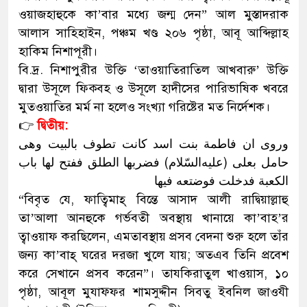
ওয়াজহাহুকে কা’বার মধ্যে জন্ম দেন” আল মুস্তাদরাক
আলাস সাহিহাইন, পঞ্চম খণ্ড ২০৬ পৃষ্ঠা, আবূ আব্দিল্লাহ
হাকিম নিশাপূরী।
বি.দ্র. নিশাপুরীর উক্তি ‘তাওয়াতিরাতিল আখবারু’ উক্তি
দ্বারা উসূলে ফিক্ব্হ ও উসূলে হাদীসের পারিভাষিক খবরে
মুতওয়াতির মর্ম না হলেও সংখ্যা গরিষ্টের মত নির্দেশক।
👉
দ্বিতীয়:
وروی ان فاطمة بنت اسد کانت تطوف بالبیت وهی
حامل بعلی (علیه‌السّلام) فضربها الطلق ففتح لها باب
الکعبة فدخلت فوضتعه فیها
“বিবৃত যে, ফাত্বিমাহ্ বিন্তে আসাদ আলী রাদ্বিয়াল্লাহু
তা’আলা আনহুকে গর্ভবতী অবস্থায় খানায়ে কা’বাহ’র
ত্বাওয়াফ করছিলেন, এমতাবস্থায় প্রসব বেদনা শুরু হলে তাঁর
জন্য কা’বাহ্ ঘরের দরজা খুলে যায়; অতএব তিনি প্রবেশ
করে সেখানে প্রসব করেন”। তাযকিরাতুল খাওয়াস, ১০
পৃষ্ঠা, আবূল মুযাফ্ফর শামসুদ্দীন সিব্তু ইবনিল জাওযী