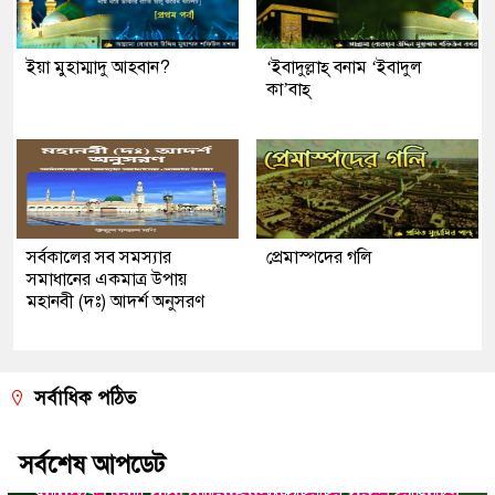
ইয়া মুহাম্মাদু আহবান?
‘ইবাদুল্লাহ্ বনাম ‘ইবাদুল
কা’বাহ্
সর্বকালের সব সমস্যার
প্রেমাস্পদের গলি
সমাধানের একমাত্র উপায়
মহানবী (দঃ) আদর্শ অনুসরণ
সর্বাধিক পঠিত
সর্বশেষ আপডেট