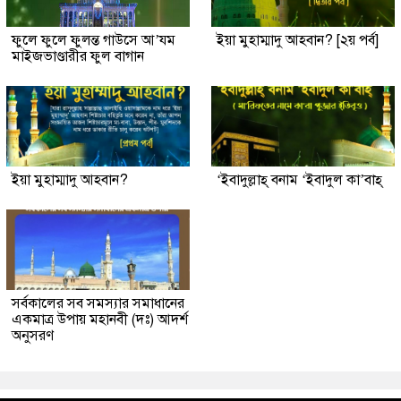
ফুলে ফুলে ফুলন্ত গাউসে আ’যম
ইয়া মুহাম্মাদু আহবান? [২য় পর্ব]
মাইজভাণ্ডারীর ফুল বাগান
ইয়া মুহাম্মাদু আহবান?
‘ইবাদুল্লাহ্ বনাম ‘ইবাদুল কা’বাহ্
সর্বকালের সব সমস্যার সমাধানের
একমাত্র উপায় মহানবী (দঃ) আদর্শ
অনুসরণ