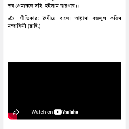
তব প্রেমানলে দহি, হইলাম ছারখার।।
✍️
গীতিকার: রুমীয়ে বাংলা আল্লামা বজলুল করিম
মন্দাকিনী (রাদ্বি.)