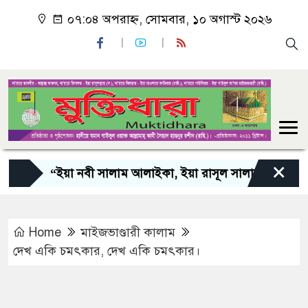
০৭:০৪ অপরাহ্ন, সোমবার, ১০ অগাস্ট ২০২৬
×
“ইয়া নবী সালাম আলাইকা, ইয়া রাসূল সালাম আলাইকা, ইয়া
Home
মাইজভাণ্ডারী কালাম
দেখ একি চমৎকার, দেখ একি চমৎকার।