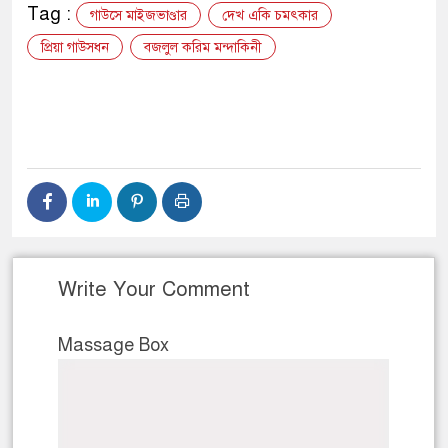
Tag :
গাউসে মাইজভাণ্ডার
দেখ একি চমৎকার
প্রিয়া গাউসধন
বজলুল করিম মন্দাকিনী
Write Your Comment
Massage Box