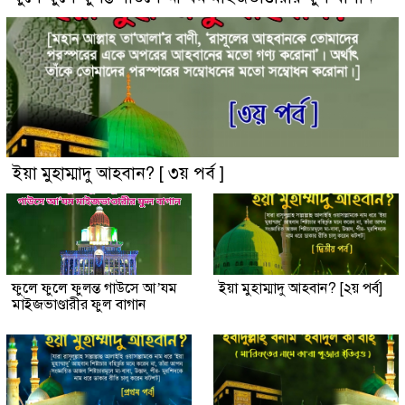
ইয়া মুহাম্মাদু আহবান? [ ৩য় পর্ব ]
ফুলে ফুলে ফুলন্ত গাউসে আ’যম
ইয়া মুহাম্মাদু আহবান? [২য় পর্ব]
মাইজভাণ্ডারীর ফুল বাগান