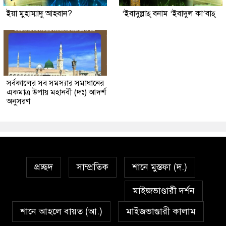
ইয়া মুহাম্মাদু আহবান?
‘ইবাদুল্লাহ্ বনাম ‘ইবাদুল কা’বাহ্
সর্বকালের সব সমস্যার সমাধানের
একমাত্র উপায় মহানবী (দঃ) আদর্শ
অনুসরণ
প্রচ্ছদ
সাম্প্রতিক
শানে মুস্তফা (দ.)
মাইজভাণ্ডারী দর্শন
শানে আহলে বায়ত (আ.)
মাইজভাণ্ডারী কালাম