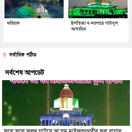
ফরিয়াদ
ইলতিজা ব-দরগাহে গাউসুল
আলামিন
সর্বাধিক পঠিত
সর্বশেষ আপডেট
ফুলে ফুলে ফুলন্ত গাউসে আ’যম মাইজভাণ্ডারীর ফুল বাগান