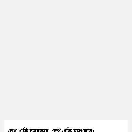
দেখ একি চমৎকার, দেখ একি চমৎকার।