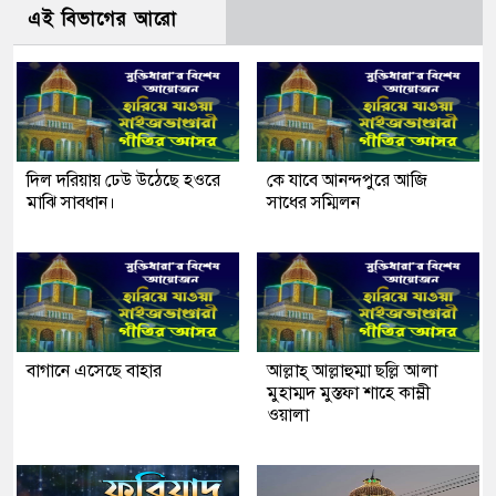
এই বিভাগের আরো
দিল দরিয়ায় ঢেউ উঠেছে হওরে
কে যাবে আনন্দপুরে আজি
মাঝি সাবধান।
সাধের সম্মিলন
বাগানে এসেছে বাহার
আল্লাহ্ আল্লাহুম্মা ছল্লি আলা
মুহাম্মদ মুস্তফা শাহে কাম্লী
ওয়ালা