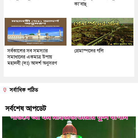
কা’বাহ্
সর্বকালের সব সমস্যার
প্রেমাস্পদের গলি
সমাধানের একমাত্র উপায়
মহানবী (দঃ) আদর্শ অনুসরণ
সর্বাধিক পঠিত
সর্বশেষ আপডেট