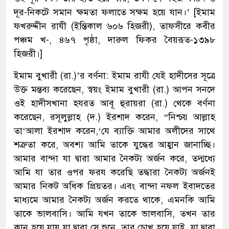
দূর-নিকটে সমান ক্ষমতা ফলাতে সক্ষম হয়ে যান।’ [ইমাম
ফখরুদ্দীন রাযী (ইন্তিকাল ৬০৬ হিজরী), তাফসীরে কবীর
পঞ্চম খ-, ৪৬৭ পৃষ্ঠা, দারুল ফিকর বৈয়রূত-১৩৯৮
হিজরী।]
ইমাম বুখারী (রা.)’র বর্ণনা: ইমাম রাযী যেই হাদীসের সূত্রে
উক্ত মন্তব্য করেছেন, স্বয়ং ইমাম বুখারী (রা.) আপন সনদে
ওই হাদীসখানা হযরত আবূ হুরায়রা (রা.) থেকে বর্ণনা
করেছেন, রসূলুল্লাহ (দ.) ইরশাদ করেন, “নিশ্চয় আল্লাহ
তা‘আলা ইরশাদ করেন,‘যে ব্যাক্তি আমার অলীদের সাথে
শত্রুতা করে, অবশ্য আমি তাকে যুদ্ধের আহ্বান জানাচ্ছি।
আমার বান্দা যা দ্বারা আমার নৈকট্য অর্জন করে, তদ্মধ্যে
আমি যা তার ওপর ফরয করেছি তদ্ধারা নৈকট্য অর্জনই
আমার নিকট অধিক প্রিয়তর। এবং বান্দা নফল ইবাদতের
মাধ্যমে আমার নৈকট্য অর্জন করতে থাকে, এমনকি আমি
তাকে ভালবাসি। আমি যখন তাকে ভালবাসি, তখন তার
কান হয়ে যায় যা দ্বারা সে শুনে, তার চোখ হয়ে যাই, যা দ্বারা