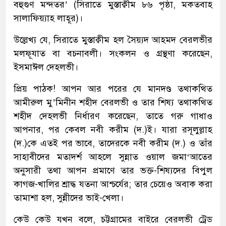
বহুগুণ মন্দতর’ (সিরাতে মুস্তাক্বীম ৮৬ পৃষ্ঠা, মকতবাহ
সালাফিয়্যাহ লাহূর)।
উল্লেখ্য যে, সিরাতে মুস্তাক্বীম হল সৈয়্যদ আহমদ বেরলভীর
মলফূযাত বা বচনাবলী। সংকলন ও গ্রন্থণা করেছেন,
ইসমাঈল দেহলভী।
প্রিয় পাঠক! আপন আর পরের যে মানদণ্ড তথাকথিত
আমীরুল মু’মিনীন শহীদ বেরলভী ও তার শিষ্য তথাকথিত
শহীদ দেহলভী নির্ধারণ করেছেন, তাতে গরু গাধাও
আপনার, পর কেবল নবী করীম (দ.)ই। যারা রসূলুল্লাহ
(দ.)কে এতই পর ভাবে, তাদেরকে নবী করীম (দ.) ও তাঁর
সাহাবীদের মতাদর্শ আহলে সুন্নাত ওয়াল জমা‘আতের
অনুসারী তথা আপন প্রমাণে তার ভক্ত-শিষ্যদের বিপুল
কাগজ-খালির শ্রাদ্ধ যতনা আশ্চর্যের; তার চেয়েও অবাক করা
তামাশা হল, সুন্নীদের ভাই-খেলা।
কেউ কেউ যখন বলে, চট্টগ্রামের বাইরে বেরলভী ট্রেড