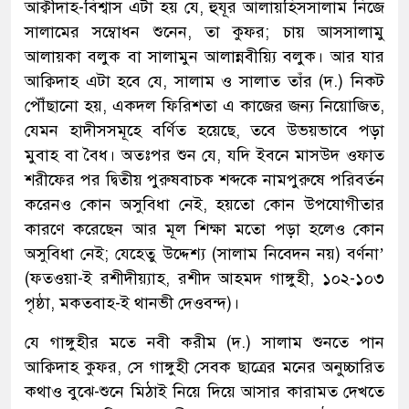
আক্বীদাহ-বিশ্বাস এটা হয় যে, হুযূর আলায়হিসসালাম নিজে
সালামের সম্বোধন শুনেন, তা কুফর; চায় আসসালামু
আলায়কা বলুক বা সালামুন আলান্নবীয়্যি বলুক। আর যার
আক্বিদাহ এটা হবে যে, সালাম ও সালাত তাঁর (দ.) নিকট
পৌঁছানো হয়, একদল ফিরিশতা এ কাজের জন্য নিয়োজিত,
যেমন হাদীসসমূহে বর্ণিত হয়েছে, তবে উভয়ভাবে পড়া
মুবাহ বা বৈধ। অতঃপর শুন যে, যদি ইবনে মাসউদ ওফাত
শরীফের পর দ্বিতীয় পুরুষবাচক শব্দকে নামপুরুষে পরিবর্তন
করেনও কোন অসুবিধা নেই, হয়তো কোন উপযোগীতার
কারণে করেছেন আর মূল শিক্ষা মতো পড়া হলেও কোন
অসুবিধা নেই; যেহেতু উদ্দেশ্য (সালাম নিবেদন নয়) বর্ণনা’
(ফতওয়া-ই রশীদীয়্যাহ, রশীদ আহমদ গাঙ্গুহী, ১০২-১০৩
পৃষ্ঠা, মকতবাহ-ই থানভী দেওবন্দ)।
যে গাঙ্গুহীর মতে নবী করীম (দ.) সালাম শুনতে পান
আক্বিদাহ কুফর, সে গাঙ্গুহী সেবক ছাত্রের মনের অনুচ্চারিত
কথাও বুঝে-শুনে মিঠাই নিয়ে দিয়ে আসার কারামত দেখতে