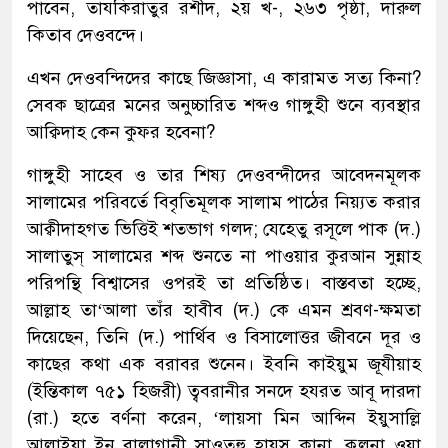
পাবেন, তাযকিরাতুর রশীদ, ২য় খ-, ২৬৩ পৃষ্ঠা, দারুল
কিতাব দেওবন্দে।
এখন দেওবন্দিদের কাছে জিজ্ঞাসা, এ কারামত সত্য কিনা?
সেবক ছাত্রের মনের অনুচ্চারিত শব্দও গাঙ্গুহী শুনে ব্যবস্থার
আক্বিদাহ কেন কুফর হবেনা?
গাঙ্গুহী সাহেব ও তার শিষ্য দেওবন্দীদের আবেদনমূলক
সালামের পরিবর্তে বিবৃতিমূলক সালাম পাঠের নিয়্যত করার
আক্বীদাহগত ভিত্তিই শতভাগ গলদ; যেহেতু রসূলে পাক (দ.)
সালাতুস্ সালামের শব্দ শুনতে না পাওয়ার কুরআন সুন্নাহ
পরিপন্থি বিশ্বাসের ওপরই তা প্রতিষ্ঠিত। বাস্তবতা হচ্ছে,
আল্লাহ তা‘আলা তাঁর হাবীব (দ.) কে এমন শ্রবণ-ক্ষমতা
দিয়েছেন, তিনি (দ.) পার্থিব ও বিসালোত্তর জীবনে দূর ও
কাছের কথা এক বরাবর শুনেন। ইবনি কাইয়ুম জূযীয়াহ
(ইন্তিকাল ৭৫১ হিজরী) ত্ববরানীর সনদে হযরত আবূ দারদা
(রা.) হতে বর্ণনা করেন, ‘লায়সা মিন আব্দিন ইয়ুসাল্লি
আলাইয়া ইন বালাগানী সাওতুহু হায়সু কানা, ক্বুলনা ওয়া