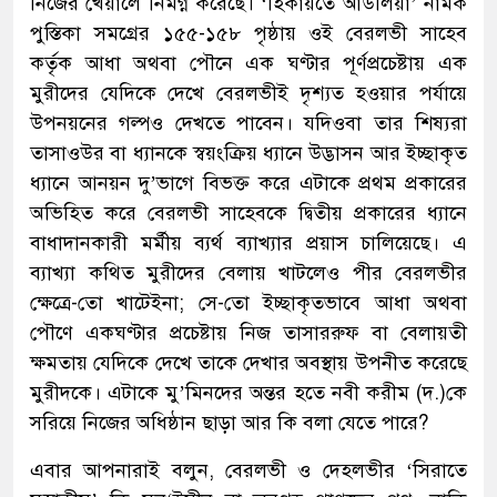
নিজের খেয়ালে নিমগ্ন করেছে। ‘হিকায়তে আউলিয়া’ নামক
পুস্তিকা সমগ্রের ১৫৫-১৫৮ পৃষ্ঠায় ওই বেরলভী সাহেব
কর্তৃক আধা অথবা পৌনে এক ঘণ্টার পূর্ণপ্রচেষ্টায় এক
মুরীদের যেদিকে দেখে বেরলভীই দৃশ্যত হওয়ার পর্যায়ে
উপনয়নের গল্পও দেখতে পাবেন। যদিওবা তার শিষ্যরা
তাসাওউর বা ধ্যানকে স্বয়ংক্রিয় ধ্যানে উদ্ভাসন আর ইচ্ছাকৃত
ধ্যানে আনয়ন দু’ভাগে বিভক্ত করে এটাকে প্রথম প্রকারের
অভিহিত করে বেরলভী সাহেবকে দ্বিতীয় প্রকারের ধ্যানে
বাধাদানকারী মর্মীয় ব্যর্থ ব্যাখ্যার প্রয়াস চালিয়েছে। এ
ব্যাখ্যা কথিত মুরীদের বেলায় খাটলেও পীর বেরলভীর
ক্ষেত্রে-তো খাটেইনা; সে-তো ইচ্ছাকৃতভাবে আধা অথবা
পৌণে একঘণ্টার প্রচেষ্টায় নিজ তাসাররুফ বা বেলায়তী
ক্ষমতায় যেদিকে দেখে তাকে দেখার অবস্থায় উপনীত করেছে
মুরীদকে। এটাকে মু’মিনদের অন্তর হতে নবী করীম (দ.)কে
সরিয়ে নিজের অধিষ্ঠান ছাড়া আর কি বলা যেতে পারে?
এবার আপনারাই বলুন, বেরলভী ও দেহলভীর ‘সিরাতে