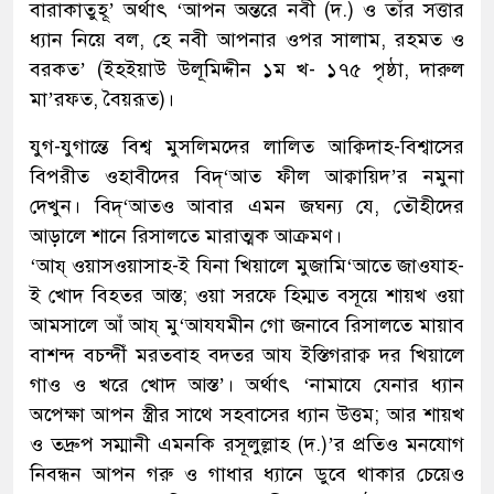
বারাকাতুহূ’ অর্থাৎ ‘আপন অন্তরে নবী (দ.) ও তাঁর সত্তার
ধ্যান নিয়ে বল, হে নবী আপনার ওপর সালাম, রহমত ও
বরকত’ (ইহইয়াউ উলূমিদ্দীন ১ম খ- ১৭৫ পৃষ্ঠা, দারুল
মা’রফত, বৈয়রূত)।
যুগ-যুগান্তে বিশ্ব মুসলিমদের লালিত আক্বিদাহ-বিশ্বাসের
বিপরীত ওহাবীদের বিদ্‘আত ফীল আক্বায়িদ’র নমুনা
দেখুন। বিদ্‘আতও আবার এমন জঘন্য যে, তৌহীদের
আড়ালে শানে রিসালতে মারাত্মক আক্রমণ।
‘আয্ ওয়াসওয়াসাহ-ই যিনা খিয়ালে মুজামি‘আতে জাওযাহ-
ই খোদ বিহতর আস্ত; ওয়া সরফে হিম্মত বসূয়ে শায়খ ওয়া
আমসালে আঁ আয্ মু‘আযযমীন গো জনাবে রিসালতে মায়াব
বাশন্দ বচন্দীঁ মরতবাহ বদতর আয ইস্তিগরাক্ব দর খিয়ালে
গাও ও খরে খোদ আস্ত’। অর্থাৎ ‘নামাযে যেনার ধ্যান
অপেক্ষা আপন স্ত্রীর সাথে সহবাসের ধ্যান উত্তম; আর শায়খ
ও তদ্রুপ সম্মানী এমনকি রসূলুল্লাহ (দ.)’র প্রতিও মনযোগ
নিবন্ধন আপন গরু ও গাধার ধ্যানে ডুবে থাকার চেয়েও