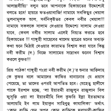
আলান্নবীয়্যি’ বলুন তবে আপনাকে হিকায়তের উদ্দেশ্যেই
বলতে হবে! হায়রে ফতওয়াবাজি! নামাযে সবকিছুর খেয়াল
তুলনামূলক ভাল, সর্বনিকৃষ্টতর কেবল নবীর খেয়াল!!!
নামাযে সকলকে সালাম দেওয়ার উদ্দেশ্যে সালাম দেওয়া
যাবে, কেবল নবীর সালাম এলেই নিয়্যত করতে হবে
হিকায়তের !!! গাঙ্গুহী সাহেবের খাদেম ছাত্রের মনের অব্যক্ত
কথা শুনে মিঠাই দেওয়ার কারামত বিশ্বাস করা যাবে কিন্তু
নবী করীম (দ.) নিজে সালামের সম্বোধন শুনেন বিশ্বাস
করলে কুফর!!!
প্রিয় পাঠক! গাঙ্গুহী গংরা নবী করীম (দ.)’র শুনার আক্বিদাহ
কে কুফর বলে আমাদের কাফির বানানোর যে প্রয়াস
পেয়েছে, তা তাদের ওপরই আপতিত হবে। যেহেতু হাদীসে
পাকে ইরশাদ হচ্ছে, ‘লা ইয়ারমী রাজুলুন রাজুলান বিল
ফুসূক্বি ওয়া লা ইয়ারমীহি বিল কুফরি ইল্লা ইরতাদ্দাত
আলায়হি ইন লাম ইয়াকুন সাহিবুহু কাযালিকা’ অর্থাৎ
‘কোন ব্যক্তি যেন অপর কোন ব্যক্তিকে দূরাচারী-কাফির