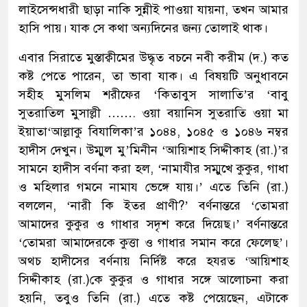
লাইসেন্সধারী ছাড়া নাকি সুন্নীই পাওয়া যায়না, তখন আমার
হাসি পায়। যাক সে কথা অন্যদিনের জন্য তোলাই থাক।
এবার সিরাতে মুস্তাক্বীমের উদ্ধৃত বচনে নবী করীম (দ.) কত
কষ্ট পেতে পারেন, তা ভাবা যাক। এ বিষয়টি অনুধাবনে
সহীহ মুসলিম শরীফের ‘কিতাবুস সালাতি’র ‘বাবু
সুতরাতিল মুসাল্লী ……. ওয়া বয়ানিস সুতরাতি ওয়া মা
ইয়াতা‘আল্লাকু বিযালিকা’র ১০৪৪, ১০৪৫ ও ১০৪৬ নম্বর
হাদীস দেখুন। উম্মুল মু’মিনীন ‘আয়িশাহ সিদ্দীকাহ (রা.)’র
সামনে হাদীস বর্ণনা করা হল, ‘নামাযীর সম্মুখে কুকুর, গাধা
ও মহিলার গমনে নামায ভেঙ্গে যায়।’ এতে তিনি (রা.)
বললেন, ‘নারী কি ইতর প্রাণী?’ বর্ণনান্তরে ‘তোমরা
আমাদের কুকুর ও গাধার সদৃশ করে দিয়েছ।’ বর্ণনান্তরে
‘তোমরা আমাদেরকে কুত্তা ও গাধার সমান করে ফেলেছ’।
অথচ হাদীসের বর্ণনায় নির্দিষ্ট করে হযরত ‘আয়িশাহ
সিদ্দীকাহ (রা.)কে কুকুর ও গাধার সঙ্গে আলোচনা করা
হয়নি, তবুও তিনি (রা.) এতে কষ্ট পেয়েছেন, এটাকে