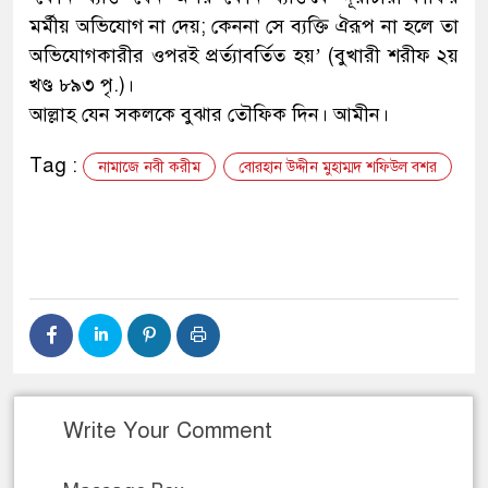
মর্মীয় অভিযোগ না দেয়; কেননা সে ব্যক্তি ঐরূপ না হলে তা
অভিযোগকারীর ওপরই প্রর্ত্যাবর্তিত হয়’ (বুখারী শরীফ ২য়
খণ্ড ৮৯৩ পৃ.)।
আল্লাহ যেন সকলকে বুঝার তৌফিক দিন। আমীন।
Tag :
নামাজে নবী করীম
বোরহান উদ্দীন মুহাম্মদ শফিউল বশর
Write Your Comment