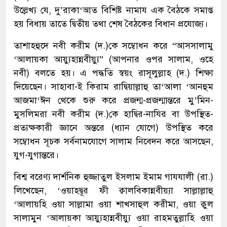
উল্লেখ্য যে, দু’রাকা‘আত বিশিষ্ট নামায এক বৈঠকে সমাপ্ত
হয় বিধায় তাতে দ্বিতীয় তথা শেষ বৈঠকের বিধান প্রযোজ্য।
তাশাহহুদে নবী করীম (দ.)কে সম্বোধন করে “আসসালামু
‘আলায়কা আয়্যুহান্নবীয়্যু” (আপনার ওপর সালাম, ওহে
নবী) বলতে হয়। এ পদ্ধতি স্বয়ং রাসূলুল্লাহ (দ.) শিক্ষা
দিয়েছেন। সাহাবা-ই কিরাম রাদ্বিয়াল্লাহু তা‘আলা ‘আনহুম
আজমা‘ঈন থেকে শুরু করে প্রজন্ম-প্রজন্মান্তরে মু’মিন-
মুসলিমরা নবী করীম (দ.)কে হাদ্বির-নাযির বা উপস্থিত-
প্রত্যক্ষকারী জ্ঞানে অন্তরে (ধ্যান যোগে) উপস্থিত করে
সম্বোধন সূচক সর্বনামযোগে সালাম নিবেদন করে আসছেন,
যুগ-যুগান্তরে।
বিশ্ব বরেণ্য দার্শনিক হুজ্জাতুল ইসলাম ইমাম গাযযালী (রা.)
লিখেছেন, ‘ওয়াহদ্বূর ফী ক্বালবিকান্নবীয়্যা সাল্লাল্লাহু
‘আলায়হি ওয়া সাল্লামা ওয়া শাখসাহুল করীমা, ওয়া ক্বুল
সালামুন ‘আলায়কা আয়্যুহান্নবীয়্যু ওয়া রাহমতুল্লাহি ওয়া