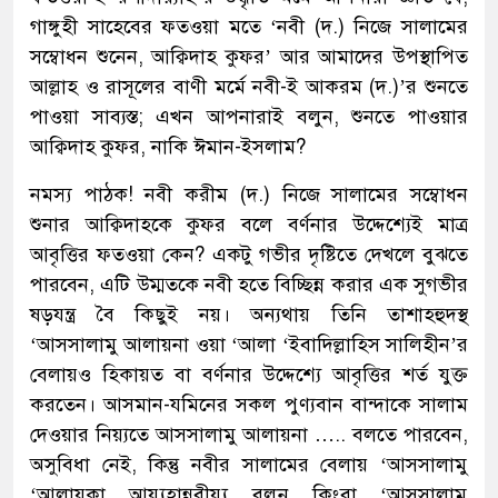
গাঙ্গুহী সাহেবের ফতওয়া মতে ‘নবী (দ.) নিজে সালামের
সম্বোধন শুনেন, আক্বিদাহ কুফর’ আর আমাদের উপস্থাপিত
আল্লাহ ও রাসূলের বাণী মর্মে নবী-ই আকরম (দ.)’র শুনতে
পাওয়া সাব্যস্ত; এখন আপনারাই বলুন, শুনতে পাওয়ার
আক্বিদাহ কুফর, নাকি ঈমান-ইসলাম?
নমস্য পাঠক! নবী করীম (দ.) নিজে সালামের সম্বোধন
শুনার আক্বিদাহকে কুফর বলে বর্ণনার উদ্দেশ্যেই মাত্র
আবৃত্তির ফতওয়া কেন? একটু গভীর দৃষ্টিতে দেখলে বুঝতে
পারবেন, এটি উম্মতকে নবী হতে বিচ্ছিন্ন করার এক সুগভীর
ষড়যন্ত্র বৈ কিছুই নয়। অন্যথায় তিনি তাশাহহুদস্থ
‘আসসালামু আলায়না ওয়া ‘আলা ‘ইবাদিল্লাহিস সালিহীন’র
বেলায়ও হিকায়ত বা বর্ণনার উদ্দেশ্যে আবৃত্তির শর্ত যুক্ত
করতেন। আসমান-যমিনের সকল পুণ্যবান বান্দাকে সালাম
দেওয়ার নিয়্যতে আসসালামু আলায়না ….. বলতে পারবেন,
অসুবিধা নেই, কিন্তু নবীর সালামের বেলায় ‘আসসালামু
‘আলায়কা আয়্যুহান্নবীয়্যু বলুন কিংবা ‘আসসালামু