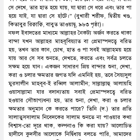
সে দেখে, তার হাত হয়ে যায়, যা দ্বারা সে ধরে এবং তার পা
হয়ে যাই, যা দ্বারা সে হাঁটে।” (বুখারী শরীফ, দ্বিতীয় খণ্ড,
কিতাবুর রিক্বাক্বি, বাবুত তাওয়াদ্বূ, ৯৬৩ পৃষ্ঠা)।
নফল ইবাদতের মাধ্যমে আল্লাহর নৈকট্য অর্জন করতে থাকা
বান্দা যখন আল্লাহর মাহবূবিয়্যাত বা প্রেমাস্পদত্বে বরিত
হয়, তখন তার কান, চোখ, হাত ও পা সবই আল্লাহময় হয়ে
যায় আর সে সব শুনতে, দেখতে, করতে এবং সর্বত্র চলতে
সক্ষম হয়ে যান। একজন সাধারণ প্রিয় বান্দার শুনা, দেখা,
করা ও চলার ক্ষমতার জগত যদি এমনিই হয়, তবে সৈয়্যদুল
মুরসালীন মাহবূব-ই রব্বিল আলামীন; সাল্লাল্লাহু আলায়হি
ওয়াসাল্লামা যার বদান্যতায় সবাই প্রেমাস্পদত্বে বরিত
হওয়ার সৌভাগ্যধন্য হয়, তার শুনা, দেখা, করা ও চলার
ক্ষমতার অনুমান কে করতে পারে? তিনি (দ.) তার প্রতি
সালাতুসসালাম নিবেদকের সালাম শুনতে না পাওয়ার কথা
বিশ্বাস-তো দূরে থাক, কল্পনাও কি করা যায়? আলোচিত
হাদীসে কুদসীর আলোকে নির্দ্বিধায় বলতে পারি, আমাদের