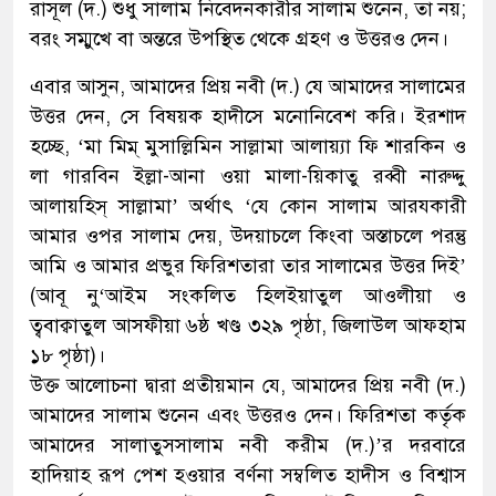
রাসূল (দ.) শুধু সালাম নিবেদনকারীর সালাম শুনেন, তা নয়;
বরং সম্মুখে বা অন্তরে উপস্থিত থেকে গ্রহণ ও উত্তরও দেন।
এবার আসুন, আমাদের প্রিয় নবী (দ.) যে আমাদের সালামের
উত্তর দেন, সে বিষয়ক হাদীসে মনোনিবেশ করি। ইরশাদ
হচ্ছে, ‘মা মিম্ মুসাল্লিমিন সাল্লামা আলায়্যা ফি শারকিন ও
লা গারবিন ইল্লা-আনা ওয়া মালা-য়িকাতু রব্বী নারুদ্দু
আলায়হিস্ সাল্লামা’ অর্থাৎ ‘যে কোন সালাম আরযকারী
আমার ওপর সালাম দেয়, উদয়াচলে কিংবা অস্তাচলে পরন্তু
আমি ও আমার প্রভুর ফিরিশতারা তার সালামের উত্তর দিই’
(আবূ নু‘আইম সংকলিত হিলইয়াতুল আওলীয়া ও
ত্ববাক্বাতুল আসফীয়া ৬ষ্ঠ খণ্ড ৩২৯ পৃষ্ঠা, জিলাউল আফহাম
১৮ পৃষ্ঠা)।
উক্ত আলোচনা দ্বারা প্রতীয়মান যে, আমাদের প্রিয় নবী (দ.)
আমাদের সালাম শুনেন এবং উত্তরও দেন। ফিরিশতা কর্তৃক
আমাদের সালাতুসসালাম নবী করীম (দ.)’র দরবারে
হাদিয়াহ রূপ পেশ হওয়ার বর্ণনা সম্বলিত হাদীস ও বিশ্বাস