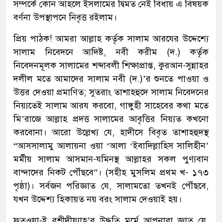
সম্পর্কে কোন আহলে ইসলামের দ্বিমত নেই বিধায় এ বিষয়ক
বর্ণনা উপস্থাপনে নিবৃত্ত রইলাম।
প্রিয় পাঠক! আমরা আল্লাহ কর্তৃক সালাম আরযের উদ্দেশ্যে
সালাম নিবেদনে আদিষ্ট, নবী করীম (দ.) কর্তৃক
নিবেদনমূলক সালামের শব্দাবলী শিক্ষাপ্রাপ্ত, কুরআন-সুন্নাহর
দলীল মতে আমাদের সালাম নবী (দ.)’র শুনতে পাওয়া ও
উত্তর দেওয়া প্রমাণিত; সুতরাং তাশাহহুদে সালাম নিবেদনের
নিয়্যতেই সালাম আরয করবো, গাঙ্গুহী সাহেবের কথা মতে
মি’রাজে আল্লাহ প্রদত্ত সালামের আবৃত্তির নিয়্যত কখনো
করবোনা। আরো উল্লেখ্য যে, হাদীসে বিবৃত তাশাহহুদস্থ
“আসসালামু আলায়না ওয়া ‘আলা ‘ইবাদিল্লাহিস সালিহীন’
মর্মীয় সালাম আসমান-যমিনস্থ আল্লাহর সকল পুণ্যবান
বান্দাদের নিকট পৌঁছবে”। (সহীহ মুসলিম প্রথম খ- ১৭৩
পৃষ্ঠা)। সর্বজন পরিজ্ঞাত যে, সালামতো তখনই পৌঁছবে,
যখন উদ্দেশ্য হিকায়ত নয় বরং সালাম দেওয়াই হয়।
ফতওয়া-ই রশীদীয়্যাহ’র উদ্ধৃতি মর্মে আপনারা জ্ঞাত যে,