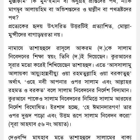
মুস্তাক্বীম’ কি মুন‘ইমীন বা অনুগ্রহ প্রাপ্তদের পথ, নাকি
মাগদ্বূব আলায়হিম বা অভিশপ্তদের ও দ্বাল্লীন বা পথভ্রষ্টদের
পথ?
প্রত্যেকের হৃদয় উৎসরিত উত্তরটিই প্রত্যাশিত, মোল্লা-
মুন্সীদের বাগাড়ম্বরতা নয়।
নামাযে তাশাহহুদে রাসূলে আকরম (দ.)কে সালাম
নিবেদনের শিক্ষা স্বয়ং তিনি (দ.)ই দিয়েছেন। কুরআনের
সূরার মতো করেই শিখিয়েছেন তাশাহহুদ। এতে ‘আসসালামু
আলায়কা আয়্যুহান্নবীয়্যু ওয়া রহমতুল্লাহি ওয়া বরকাতুহু’
অর্থাৎ ‘ওহে নবী আপনার ওপর সালাম এবং আল্লাহর
রহমত ও বরকত’ বলে সালাম নিবেদনের নির্দেশ বিদ্যমান।
কুরআনে পাকেও সালাম নিবেদনের নিমিত্তে সালাম আরযের
নির্দেশ বিঘোষিত। ইরশাদ হচ্ছে, ‘হে ঈমানদারগণ! তার
ওপর দুরূদ পড়ো এবং উত্তম রূপে সালাম নিবেদন করো’
(সূরা আহযাব ৫৬ নং আয়াত)।
দেওবন্দি মাযহাব মতে তাশাহহুদে সালামের বাক্য