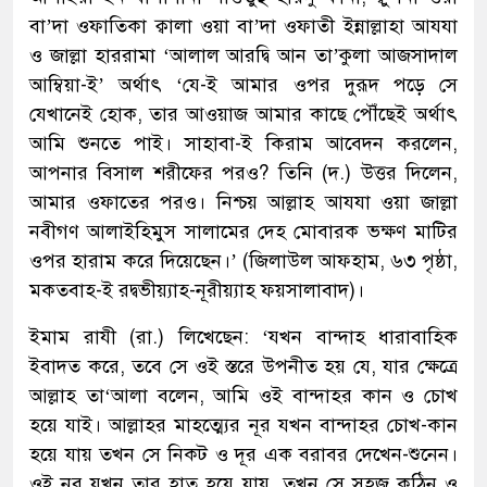
বা’দা ওফাতিকা ক্বালা ওয়া বা’দা ওফাতী ইন্নাল্লাহা আযযা
ও জাল্লা হাররামা ‘আলাল আরদ্বি আন তা’কুলা আজসাদাল
আম্বিয়া-ই’ অর্থাৎ ‘যে-ই আমার ওপর দুরূদ পড়ে সে
যেখানেই হোক, তার আওয়াজ আমার কাছে পৌঁছেই অর্থাৎ
আমি শুনতে পাই। সাহাবা-ই কিরাম আবেদন করলেন,
আপনার বিসাল শরীফের পরও? তিনি (দ.) উত্তর দিলেন,
আমার ওফাতের পরও। নিশ্চয় আল্লাহ আযযা ওয়া জাল্লা
নবীগণ আলাইহিমুস সালামের দেহ মোবারক ভক্ষণ মাটির
ওপর হারাম করে দিয়েছেন।’ (জিলাউল আফহাম, ৬৩ পৃষ্ঠা,
মকতবাহ-ই রদ্বভীয়্যাহ-নূরীয়্যাহ ফয়সালাবাদ)।
ইমাম রাযী (রা.) লিখেছেন: ‘যখন বান্দাহ ধারাবাহিক
ইবাদত করে, তবে সে ওই স্তরে উপনীত হয় যে, যার ক্ষেত্রে
আল্লাহ তা‘আলা বলেন, আমি ওই বান্দাহর কান ও চোখ
হয়ে যাই। আল্লাহর মাহত্ম্যের নূর যখন বান্দাহর চোখ-কান
হয়ে যায় তখন সে নিকট ও দূর এক বরাবর দেখেন-শুনেন।
ওই নূর যখন তার হাত হয়ে যায়, তখন সে সহজ কঠিন ও