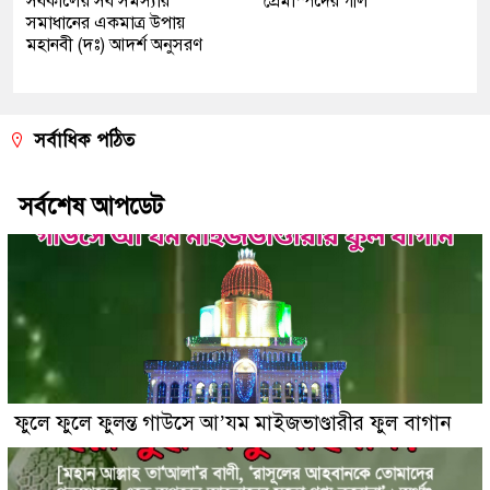
সর্বকালের সব সমস্যার
প্রেমাস্পদের গলি
সমাধানের একমাত্র উপায়
মহানবী (দঃ) আদর্শ অনুসরণ
সর্বাধিক পঠিত
সর্বশেষ আপডেট
ফুলে ফুলে ফুলন্ত গাউসে আ’যম মাইজভাণ্ডারীর ফুল বাগান