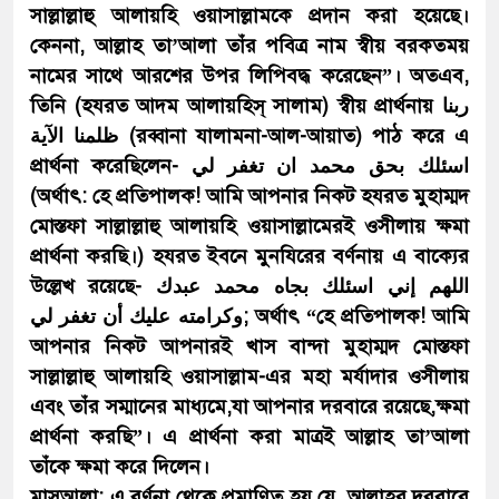
সাল্লাল্লাহু আলায়হি ওয়াসাল্লামকে প্রদান করা হয়েছে।
কেননা, আল্লাহ তা’আলা তাঁর পবিত্র নাম স্বীয় বরকতময়
নামের সাথে আরশের উপর লিপিবদ্ধ করেছেন”। অতএব,
তিনি (হযরত আদম আলায়হিস্ সালাম) স্বীয় প্রার্থনায় ربنا
ظلمنا الآية (রব্বানা যালামনা-আল-আয়াত) পাঠ করে এ
প্রার্থনা করেছিলেন- اسئلك بحق محمد ان تغفر لي
(অর্থাৎ: হে প্রতিপালক! আমি আপনার নিকট হযরত মুহাম্মদ
মোস্তফা সাল্লাল্লাহু আলায়হি ওয়াসাল্লামেরই ওসীলায় ক্ষমা
প্রার্থনা করছি।) হযরত ইবনে মুনযিরের বর্ণনায় এ বাক্যের
উল্লেখ রয়েছে- اللهم إني اسئلك بجاه محمد عبدك
وكرامته عليك أن تغفر لي; অর্থাৎ “হে প্রতিপালক! আমি
আপনার নিকট আপনারই খাস বান্দা মুহাম্মদ মোস্তফা
সাল্লাল্লাহু আলায়হি ওয়াসাল্লাম-এর মহা মর্যাদার ওসীলায়
এবং তাঁর সম্মানের মাধ্যমে,যা আপনার দরবারে রয়েছে,ক্ষমা
প্রার্থনা করছি”। এ প্রার্থনা করা মাত্রই আল্লাহ তা’আলা
তাঁকে ক্ষমা করে দিলেন।
মাসআলা: এ বর্ণনা থেকে প্রমাণিত হয় যে, আল্লাহর দরবারে