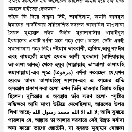
সামনে হাদিসের মান আলোচনা করলেও আমরা হয়ে যাই নাকি
আহলে বাইতের দোষমন”।
তাঁকে কি দিয়ে সান্ত্বনা দিই, ভাবছিলাম; অমনি কানযুল
ঈমানের পাদটীকায় সন্নিবেশিত সদরুল আফাযিল মাওলানা
সৈয়দ মুহাম্মদ নঈম উদ্দীন মুরাদাবাদীর খাযাইনুল
ইরফানের একটি বর্ণনা মনে পড়ে গেল। আসুন, সেটা একটু
সমনোযোগ পড়ে নিই।
“ইমাম তাবরানী, হাকিম,আবূ না‘ঈম
এবং বায়হাক্বী প্রমুখ হযরত আলী মুরতাদা (রাদিয়াল্লাহু
তা‘আলা আনহু) থেকে হুযূর (সাল্লাল্লাহু তা’আলা আলায়হি
ওয়াসাল্লাম)-এর সূত্রে (مرفوعا) বর্ণনা করেছেন যে,যখন
হযরত আদম আলায়হিস্ সালাম-এর এ কাজের প্রতি
অসন্তোষ প্রকাশ করা হলো তখন তিনি তাওবার চিন্তায় অস্থির
ছিলেন। দুশ্চিন্তার এ অবস্থায় তাঁর স্মরণ হলো- “সৃষ্টির
সন্ধিক্ষণে আমি মাথা উঠিয়ে দেখেছিলাম, আরশের উপর
লিখা আছে- لا اله الا الله محمد رسول الله; আমি বুঝতে
পারলাম যে, আল্লাহ তা’আলার দরবারে সেই উন্নত মর্যাদা
অন্য কারো ভাগ্যে জোটেনি, যা হযরত মুহাম্মদ মোস্তফা