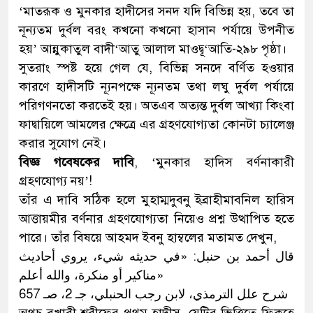
‘মাতরূক ও মুনকার হাদীসের সনদ যদি বিভিন্ন হয়, তবে তা
নূন্যতম দুর্বল বরং কখনো কখনো হাসান পর্যায়ে উপনীত
হয়’ আন্নুকাতুল বাদী‘আতু আলাল মাওদ্বূ‘আতি-২৯৮ পৃষ্ঠা।
সুতরাং স্পষ্ট হয়ে গেল যে, বিভিন্ন সনদে বর্ণিত হওয়ার
কারণে হাদীসটি ন্যূনপক্ষে ন্যূনতম তথা লঘু দুর্বল পর্যায়ে
পরিগণনতো করতেই হয়। অতএব অত্যন্ত দুর্বল আখ্যা কিংবা
ফাদ্বায়িলে আমলের ক্ষেত্রে এর গ্রহণযোগ্যতা কোনটা চ্যালেঞ্জ
করার সুযোগ নেই।
বিজ্ঞ গবেষকের দাবি
, ‘মুনকার হাদিস বর্ণনাকারী
গ্রহণযোগ্য নয়’!
তাঁর এ দাবি সঠিক হলে মুহাম্মদুবনু ইব্রাহীমাবনিল হারিস
আত্তায়মীর বর্ণনার গ্রহণযোগ্যতা নিয়েও প্রশ্ন উত্থাপিত হতে
পারে। তাঁর বিষয়ে আহমদ ইবনু হাম্বলের মতামত দেখুন,
قال أحمد بن حنبل: «في حديثه شيء، يروي أحاديث
مناكير أو منكرة، والله أعلم»
شرح علل الترمذي، لابن رجب الحنبلي، جـ 2، صـ 657