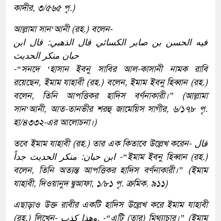
কাদীর, ৩/৫৬৫ পৃ.)
আল্লামা সান‘আনী (রহ.) বলেন-
فيه الحسن بن صابر الكسائي قال الذهبي: قال ابن
حبان منكر الحديث
-“সনদে ‘হাসান ইবনু সাবির আল-কাসানী নামক রাবি
রয়েছেন, ইমাম যাহাবী (রহ.) বলেন, ইমাম ইবনু হিব্বান (রহ.)
বলেন, তিনি আপত্তিকর হাদিস বর্ণনাকারী।” (আল্লামা
সান‘আনী, আত-তানভীর শরহু জামেয়িস সাগীর, ৬/১৭৮ পৃ.
হা/৪৩৩২-এর আলোচনা।)
তবে ইমাম যাহাবী (রহ.) তার এক কিতাবে উল্লেখ করেন- قال
ابن حبان: منكر الحديث جداً -“ইমাম ইবনু হিব্বান (রহ.)
বলেন, তিনি অত্যন্ত আপত্তিকর হাদিস বর্ণনাকারী।” (ইমাম
যাহাবী, দিওয়ানুদ দ্বুআফা, ১/৮১ পৃ. ক্রমিক. ৯১১)
এছাড়াও উক্ত রাবীর একটি হাদিস উল্লেখ করে ইমাম যাহাবী
(রহ.) লিখেন- وهذا كذب. -“এটি (তার) মিথ্যাচার।” (ইমাম