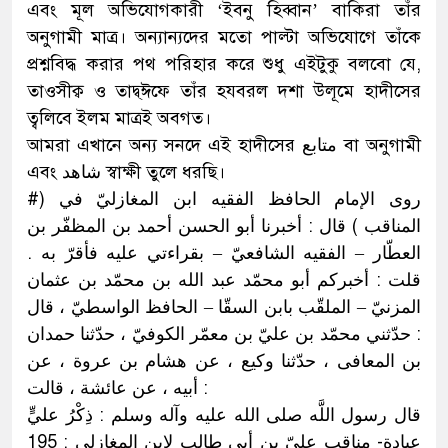
এবং মূল অভিযোগকারী ‘ইবনু হিব্বান’ বাকিরা তাঁর
অনুগামী মাত্র। অন্যান্যদের মতো পাল্টা অভিযোগে তাঁকে
প্রশ্নবিদ্ধ করার পথ পরিহার করে শুধু এইটুকু বলবো যে,
তাওসীক্ব ও তাদ্ব্ঈফে তাঁর হযবরল দশা উলূমে হাদীসের
ত্বলিবে ইলম মাত্রই অবগত।
আমরা এখানে অন্য সনদে এই হাদীসের متابع বা অনুগামী
এবং شاهد স্বাক্ষী তুলে ধরছি।
#روى الإمام الحافظ الفقيه ابن المغازليّ في (
المناقب ) قال : أخبرنا أبو الحسن أحمد بن المظفّر بن
العطّار – الفقيه الشافعيّ – بقراءتي عليه فأقرّ به .
قلت : أخبركم أبو محمّد عبد الله بن محمّد بن عثمان
المزنيّ – الملقّب بابن السقّا – الحافظ الواسطيّ ، قال
: حدّثني محمّد بن عليّ بن معمّر الكوفيّ ، حدّثنا حمدان
بن المعافى‏ ، حدّثنا وكيع ، عن هشام بن عروة ، عن
أبيه ، عن عائشة ، قالت :
قال رسول اللَّه صلى الله عليه وآله وسلم : ذِكْرُ عليٍّ
عبادة- مناقب عليّ بن أبي طالبٍ لابن المغازلي : 195