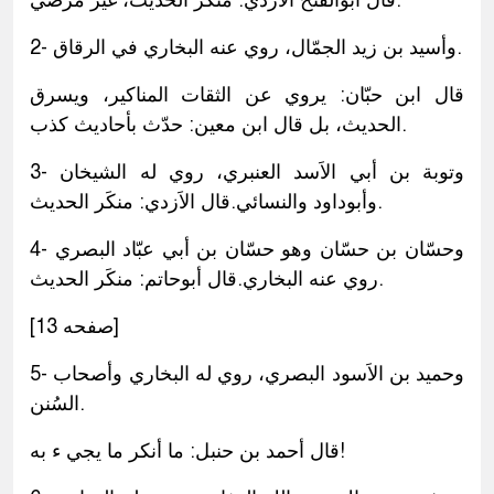
قال أبوالفتح الاَزدي: منكَر الحديث، غير مرضيّ.
2- وأسيد بن زيد الجمّال، روي عنه البخاري في الرقاق.
قال ابن حبّان: يروي عن الثقات المناكير، ويسرق
الحديث، بل قال ابن معين: حدّث بأحاديث كذب.
3- وتوبة بن أبي الاَسد العنبري، روي له الشيخان
وأبوداود والنسائي.قال الاَزدي: منكَر الحديث.
4- وحسّان بن حسّان وهو حسّان بن أبي عبّاد البصري
روي عنه البخاري.قال أبوحاتم: منكَر الحديث.
[صفحه 13]
5- وحميد بن الاَسود البصري، روي له البخاري وأصحاب
السُنن.
قال أحمد بن حنبل: ما أنكر ما يجي ء به!