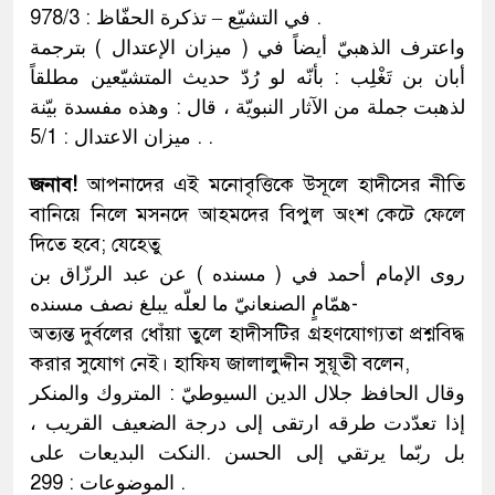
في التشيّع – تذكرة الحفّاظ : 978/3 .
واعترف الذهبيّ أيضاً في ( ميزان الإعتدال ) بترجمة
أبان بن تَغْلِب : بأنّه لو رُدّ حديث المتشيّعين مطلقاً
لذهبت جملة من الآثار النبويّة ، قال : وهذه مفسدة بيّنة
. ‏ميزان الاعتدال : 5/1 .
জনাব!
আপনাদের এই মনোবৃত্তিকে উসূলে হাদীসের নীতি
বানিয়ে নিলে মসনদে আহমদের বিপুল অংশ কেটে ফেলে
দিতে হবে; যেহেতু
روى الإمام أحمد في ( مسنده ) عن عبد الرزّاق بن
همّامٍ الصنعانيّ ما لعلّه يبلغ نصف مسنده-
অত্যন্ত দুর্বলের ধোঁয়া তুলে হাদীসটির গ্রহণযোগ্যতা প্রশ্নবিদ্ধ
করার সুযোগ নেই। হাফিয জালালুদ্দীন সুয়ূতী বলেন,
وقال الحافظ جلال الدين السيوطيّ : المتروك والمنكر
إذا تعدّدت طرقه ارتقى إلى‏ درجة الضعيف القريب ،
بل ربّما يرتقي إلى الحسن .النكت البديعات على
الموضوعات : 299 .