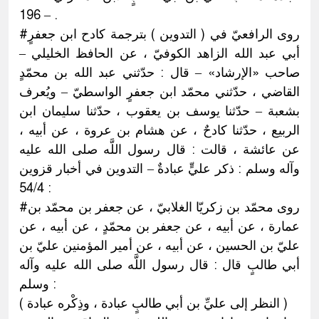
– 196 .
#روى الرافعيّ في ( التدوين ) بترجمة كادح ابن جعفرٍ
أبي عبد الله الزاهد الكوفيّ ، عن الحافظ الخليلي –
صاحب «الإرشاد» – قال : حدّثني عبد الله بن محمّدٍ
القاضي ، حدّثني محمّد ابن جعفرٍ الواسطيّ – ويُعرف
بشعبة – حدّثنا يوسف بن يعقوب ، حدّثنا سليمان ابن
الربيع ، حدّثنا كادحٌ ، عن هشام بن عروة ، عن أبيه ،
عن عائشة ، قالت : قال رسول اللَّه صلى الله عليه
وآله وسلم : ذكر عليٍّ عبادةٌ – التدوين في أخبار قزوين
: 54/4
#روى محمّد بن زكريّا الغلابيّ ، عن جعفر بن محمّد بن
عمارة ، عن أبيه ، عن جعفر بن محمّدٍ ، عن أبيه ، عن
عليّ بن الحسين ، عن أبيه ، عن أمير المؤمنين عليّ بن
أبي طالبٍ قال : قال رسول اللَّه صلى الله عليه وآله
وسلم :
( النظر إلى عليِّ بن أبي طالبٍ عبادة ، وذِكْره عبادة )