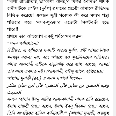
‘আলী রাদ্বিয়াল্লাহু তা’আলা আনহু’র যিকর ইবাদত’ শীর্ষক
হাদীসটিকে দ্বা‘ঈফ (দুর্বল) প্রমাণের প্রচেষ্টা আমাকে রীতিমত
বিস্মিত করেছে! একজন সুন্নী গবেষক কী করে মধ্যম পন্থা
পরিহার করে ‘নসব-খুরূজ’র এতোটা নিকটবর্তী হতে
পারে!!!
প্রথমে তার অভিযোগ একটু পর্যবেক্ষণ করুন।
“সনদ পর্যালোচনা:
দ্বিতীয়ত. এ হাদিসের সনদটি অত্যন্ত দুর্বল, এটি আমার নিছক
মনগড়া বক্তব্য নয়; বরং আহলে হক মুহাদ্দিসদের অভিমত।
যদিও আলবানী এটিকে বাড়াবাড়ি করে জাল বলেছে, আমরা
তার সাথে একমত নই। (আলবানী, যঈফু জামে, হা/৩০৪৯)
আল্লামা মুনাভী (রহ.) এ সনদ সম্পর্কে লিখেন-
وفيه الحسن بن صابر قال الذهبي: قال ابن حبان منكر
الحديث
সনদে ‘হাসান ইবনু সাবির আল-কাসানী নামক রাবি রয়েছেন,
ইমাম যাহাবী (রহ.) বলেন, ইমাম ইবনু হিব্বান (রহ.) বলেন,
তিনি আপত্তিকর হাদিস বর্ণনাকারী।” (আল্লামা মুনাভী, ফয়জুল