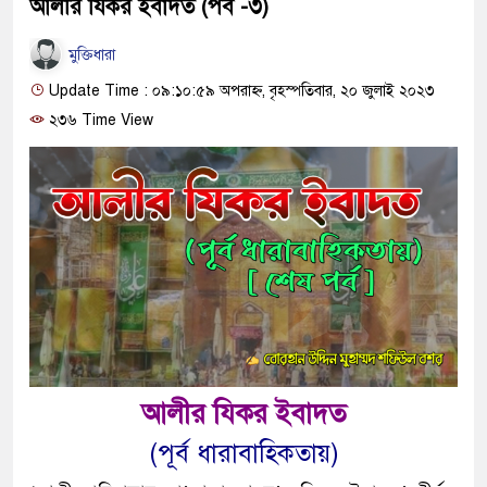
আলীর যিকর ইবাদত (পর্ব -৩)
মুক্তিধারা
Update Time : ০৯:১০:৫৯ অপরাহ্ন, বৃহস্পতিবার, ২০ জুলাই ২০২৩
২৩৬ Time View
আলীর যিকর ইবাদত
(পূর্ব ধারাবাহিকতায়)