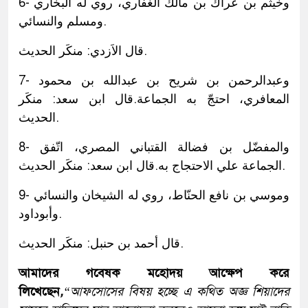
6- وخيثم بن عراك بن مالك الغفاري، روي له البخاري
ومسلم والنسائي.
قال الاَزدي: منكَر الحديث.
7- وعبدالرحمن بن شريح بن عبدالله بن محمود
المعافري، احتجّ به الجماعة.قال ابن سعد: منكَر
الحديث.
8- والمفضّل بن فضالة القتباني المصري، اتّفق
الجماعة علي الاحتجاج به.قال ابن سعد: منكَر الحديث.
9- وموسي بن نافع الحنّاط، روي له الشيخان والنسائي
وأبوداود.
قال أحمد بن حنبل: منكَر الحديث.
আমাদের গবেষক মহোদয় আক্ষেপ করে
লিখেছেন
,
“আফসোসের বিষয় হচ্ছে এ কথিত অজ্ঞ শিয়াদের