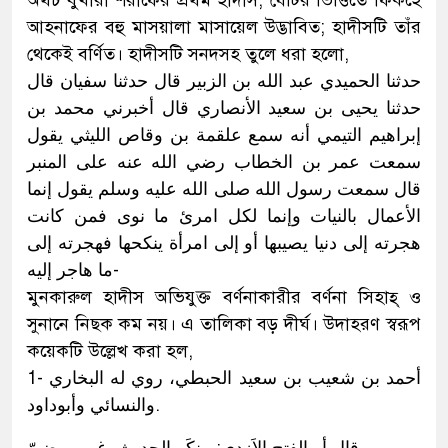
অথচ বুখারী শরীফের প্রথম হাদীস, যেটির ভিত্তিতে ফিকহে
আহনাফের বহু মাসয়ালা মাসায়েল উদ্ভাবিত; হাদীসটি তাঁর
থেকেই বর্ণিত। হাদীসটি সনদসহ তুলে ধরা হলো,
حدثنا الحميدي عبد الله بن الزبير قال حدثنا سفيان قال
حدثنا يحيى بن سعيد الأنصاري قال أخبرني محمد بن
إبراهيم التيمي أنه سمع علقمة بن وقاص الليثي يقول
سمعت عمر بن الخطاب رضي الله عنه على المنبر
قال سمعت رسول الله صلى الله عليه وسلم يقول إنما
الأعمال بالنيات وإنما لكل امرئ ما نوى فمن كانت
هجرته إلى دنيا يصيبها أو إلى امرأة ينكحها فهجرته إلى
ما هاجر إليه-
মুনকারুল হাদীস অভিযুক্ত বর্ণনাকারীর বর্ণনা সিহাহ্ ও
সুনানে নিছক কম নয়। এ তালিকা বড় দীর্ঘ। উদাহরণ স্বরূপ
কয়েকটি উল্লেখ করা হল,
1- أحمد بن شعيب بن سعيد الحبطي، روي له البخاري
والنسائي وأبوداود.