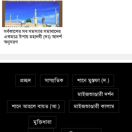
সর্বকালের সব সমস্যার সমাধানের
একমাত্র উপায় মহানবী (দঃ) আদর্শ
অনুসরণ
প্রচ্ছদ
সাম্প্রতিক
শানে মুস্তফা (দ.)
মাইজভাণ্ডারী দর্শন
শানে আহলে বায়ত (আ.)
মাইজভাণ্ডারী কালাম
মুক্তিধারা