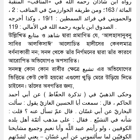
رواه ابن شاذان رحمه الله في «المناقب» المنقبة
المائة / 163؛ ومن طريقه الخوارزميّ في المناقب : 2 ،
والحمويني في فرائد السمطين : 19/1 ، وكذا أخرجه
الصدوق ابن بابويه رحمه الله في الأمالي : 119 .
উল্লিখিত متابع ও شاهد দ্বারা প্রমাণিত যে, ‘আলহাসানুবনু
সাবির আলকিসাঈ’ আলোচিত হাদীসের কেবলমাত্র
বর্ণনাকারী নন; সনদ থেকে তাঁর নির্গমনের দ্বারা তাঁর কারণে
আরোপিত অভিযোগও অপসারিত।
সনদস্থ কোন কোন রাবীর ক্ষেত্রে تشيع এর অভিযোগের
ভিত্তিতে কেউ কেউ হয়তো এগুলো থুড়ি মেরে উড়িয়ে দিতে
চাইবেন। তাঁদের অবগতির জন্য,
وحكى الذهبيّ في ( تذكرة الحفّاظ ) عن أبي أحمد
الحاكم ، قال : سمعت أبا الحسين الغازيّ يقول : سألت
البخاريّ عن أبي غسّان . قال عمّ تسأل عنه ؟ قلت :
شأنه في التشيّع . فقال : على مذهب أئمّة أهل بلده
الكوفيين ، ولو رأيتم عبيد اللَّه وأبا نعيمٍ وجميع مشايخنا
الكوفيّين لما سألتموني عن أبي غسّان – يعني لشدّتهم