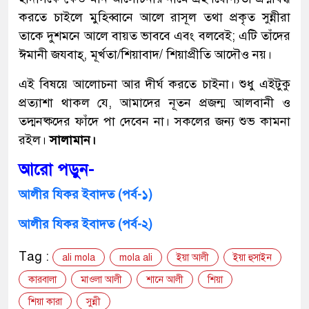
করতে চাইলে মুহিব্বানে আলে রাসূল তথা প্রকৃত সুন্নীরা
তাকে দুশমনে আলে বায়ত ভাববে এবং বলবেই; এটি তাঁদের
ঈমানী জযবাহ্, মূর্খতা/শিয়াবাদ/ শিয়াপ্রীতি আদৌও নয়।
এই বিষয়ে আলোচনা আর দীর্ঘ করতে চাইনা। শুধু এইটুকু
প্রত্যাশা থাকল যে, আমাদের নূতন প্রজন্ম আলবানী ও
তদ্মনষ্কদের ফাঁদে পা দেবেন না। সকলের জন্য শুভ কামনা
রইল।
সালামান।
আরো পড়ুন-
আলীর যিকর ইবাদত (পর্ব-১)
আলীর যিকর ইবাদত (পর্ব-২)
Tag :
ali mola
mola ali
ইয়া আলী
ইয়া হুসাইন
কারবালা
মাওলা আলী
শানে আলী
শিয়া
শিয়া কারা
সুন্নী