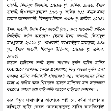
যাহাবী, মিযানুল ইতিদাল, ১/৪৯৬ পৃ. ক্রমিক. ১৮৬৬, ইমাম
যাহাবী, দিওয়ানুদ দ্বুআফা, ১/৮১ পৃ. ক্রমিক. ৯১১, ইমাম ইবনু
হাজার আসকালানী, লিসানুল মিযান, ৩/৫৮ পৃ. ক্রমিক. ২২৯৪)
ইমাম যাহাবী, ইমাম ইবনু জাওযী (রহ.) এবং শাওকানী এটিকে
ভিত্তিহীন বর্ণনা বলেছেন। (ইমাম ইবনু জাওযী, কিতাবুল
মাওদ্বুআত, ২/২১৬ পৃ., শাওকানী, ফাওয়াইদুল মাজমুআ, ৩৫৯
পৃ., ইমাম যাহাবী, মিযানুল ইতিদাল, ১/৪৯৬ পৃ. ক্রমিক.
১৮৬৬)
উসূলে হাদিসের দাবী হলো সাধারণ দুর্বল রাবির হাদিস
ফাজায়েলে আমলের ক্ষেত্রে গ্রহণযোগ্য, কিন্তু অত্যন্ত দুর্বল এবং
মুনকার হাদিস বর্ণনাকারী গ্রহণযোগ্য নয়। আফসোসের বিষয়
হচ্ছে এ কথিত অজ্ঞ শিয়াদের সামনে হাদিসের মান আলোচনা
করলেও আমরা হয়ে যাই নাকি আহলে বাইতের দোষমন” !
তাঁর উদ্ধৃত প্রমাণাদির আলোকে স্পষ্ট যে, বর্ণনা পরম্পরায়
অভিযুক্ত ব্যক্তি কেবল ‘আলহাসানুবনু সাবির আলকিসাঈ’