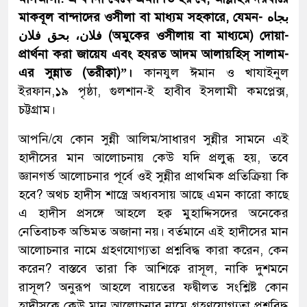
মাকবূল বান্দাদের ওসীলা বা মাধ্যম সহকারে, যেমন- بجاه
فلان، بحق فلان (অমুকের ওসীলায় বা মাধ্যমে) দোয়া-
প্রার্থনা করা জায়েয এবং হযরত আদম আলায়হিস্ সালাম-
এর সুন্নাত (তরীক্বা)”।
কানযুল ঈমান ও খাযাইনুল
ইরফান,১৯ পৃষ্ঠা, গুলশান-ই হাবীব ইসলামী কমপ্লেক্স,
চট্টগ্রাম।
আপনি/যে কোন সুন্নী আলিম/সাধারণ সুন্নীর সামনে এই
হাদীসের মান আলোচনায় কেউ যদি প্রলুব্ধ হয়, তবে
জ্ঞানগর্ভ আলোচনার পূর্বে ওই সুন্নীর প্রাথমিক প্রতিক্রিয়া কি
হবে? অথচ হাদীস শাস্ত্রে অধ্যবসায় আছে এমন কারো কাছে
এ হাদীস প্রসঙ্গে আহলে হক্ব মুহাদ্দিসদের অনেকের
নেতিবাচক অভিমত অজানা নয়। বর্তমানে এই হাদীসের মান
আলোচনার নামে গ্রহণযোগ্যতা প্রশ্নবিদ্ধ কারা করেন, কেন
করেন? বাস্তবে তারা কি আশিক্বে রাসূল, নাকি দুশমনে
রাসূল? অনুরূপ আহলে বায়তের ফদ্বীলত সংশ্লিষ্ট কোন
হাদীসকে কেউ মান আলোচনার নামে গ্রহণযোগ্যতা প্রশ্নবিদ্ধ