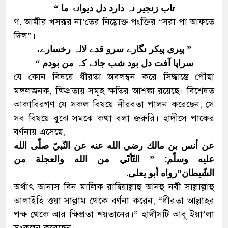
تاب زنجیر نہ دارد دل دیوانۂ ما “
গ. আমীর খসরূর না’তের নিম্নোক্ত পংক্তির “সরা পা আফতে
দিল”।
” پیری پیکر نگارے سرو قدے لالہ رخسارے،
سراپا آفت دل بود شب جائے کہ من بودم “
যে কোন বিষয়ে ধীরতা অবলম্বন করে সিদ্ধান্তে পৌঁছা
মঙ্গলজনক, ক্ষিপ্রতায় সমূহ ক্ষতির আশঙ্কা রয়েছে। বিশেষত
আকাবিরগণ যে সকল বিষয়ে নীরবতা পালন করেছেন, সে
সব বিষয়ে বুঝে সমঝে কথা বলা জরুরি। হাদীসে পাকের
বর্ণনায় এসেছে,
عن أنس بن مالك رضي الله عنه عن النّبيّ صلّى الله
عليه وسلّم: ” التّأنّي من الله والعجلة من
الشّيطان”رواه أبو يعلى.
অর্থাৎ আনাস বিন মালিক রাদ্বিয়াল্লাহু আনহু নবী সাল্লাল্লাহু
আলাইহি ওয়া সাল্লাম থেকে বর্ণনা করেন, “ধীরতা আল্লাহর
পক্ষ থেকে আর ক্ষিপ্রতা শয়তানের।” হাদীসটি আবূ ইয়া’লা