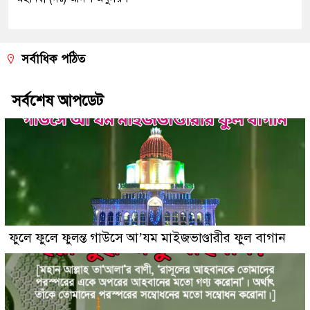
সর্বাধিক পঠিত
সর্বশেষ আপডেট
ফুলে ফুলে ফুলন্ত গাউসে আ’যম মাইজভাণ্ডারীর ফুল বাগান