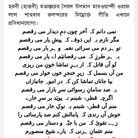
হরনী (হারূনী) মতান্তরের সৈয়দ উসমান মারওয়ান্দী ওরফে
লাল শাহবায ক্বলন্দরের নিম্নোক্ত গীতি এখানে
প্রণিধানযোগ্য।
نمی دانم کہ آخر چوں دمِ دیدار می رقصم
مگر نازم بہ ایں ذوقے کہ پیشِ یار می رقصم
تو ہر دم می سرائی نغمہ و ہر بار می رقصم
بہ ہر طرزِ کہ می رقصانیَم اے یار می رقصم
تُو آں قاتل کہ از بہرِ تماشا خونِ من ریزی
من آں بسمل کہ زیرِ خنجرِ خوں خوار می رقصم
بیا جاناں تماشا کن کہ در انبوہِ جانبازاں
بہ صد سامانِ رسوائی سرِ بازار می رقصم
اگرچہ قطرۂ شبنم نہ پویَد بر سرِ خارے
منم آں قطرۂ شبنم بہ نوکِ خار می رقصم
خوش آں رندی کہ پامالش کنم صد پارسائی را
زہے تقویٰ کہ من با جبّہ و دستار می رقصم
منم عثمانِ ہرنی کہ یارے شیخ منصورم