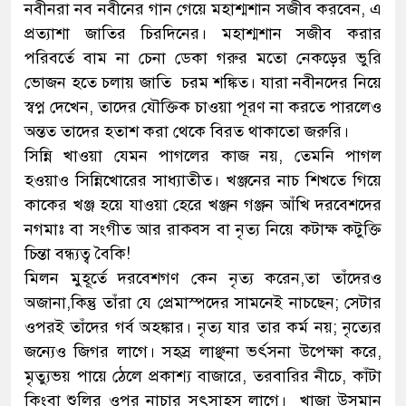
নবীনরা নব নবীনের গান গেয়ে মহাশ্মশান সজীব করবেন, এ
প্রত্যাশা জাতির চিরদিনের। মহাশ্মশান সজীব করার
পরিবর্তে বাম না চেনা ডেকা গরুর মতো নেকড়ের ভুরি
ভোজন হতে চলায় জাতি চরম শঙ্কিত। যারা নবীনদের নিয়ে
স্বপ্ন দেখেন, তাদের যৌক্তিক চাওয়া পূরণ না করতে পারলেও
অন্তত তাদের হতাশ করা থেকে বিরত থাকাতো জরুরি।
সিন্নি খাওয়া যেমন পাগলের কাজ নয়, তেমনি পাগল
হওয়াও সিন্নিখোরের সাধ্যাতীত। খঞ্জনের নাচ শিখতে গিয়ে
কাকের খঞ্জ হয়ে যাওয়া হেরে খঞ্জন গঞ্জন আঁখি দরবেশদের
নগমাঃ বা সংগীত আর রাক্ব্স বা নৃত্য নিয়ে কটাক্ষ কটুক্তি
চিন্তা বন্ধ্যত্ব বৈকি!
মিলন মুহূর্তে দরবেশগণ কেন নৃত্য করেন,তা তাঁদেরও
অজানা,কিন্তু তাঁরা যে প্রেমাস্পদের সামনেই নাচছেন; সেটার
ওপরই তাঁদের গর্ব অহঙ্কার। নৃত্য যার তার কর্ম নয়; নৃত্যের
জন্যেও জিগর লাগে। সহস্র লাঞ্ছনা ভর্ৎসনা উপেক্ষা করে,
মৃত্যুভয় পায়ে ঠেলে প্রকাশ্য বাজারে, তরবারির নীচে, কাঁটা
কিংবা শুলির ওপর নাচার সৎসাহস লাগে। খাজা উসমান