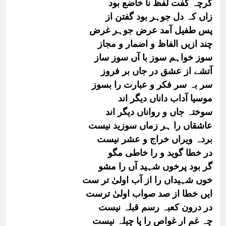
گرچہ گفت لفظ نا خاضع بود
زاں کہ دل جوہر بود گفتن از
پس طفیل آمد عرض جوہر غرض
چند ازیں الفاظ و اضمار و مجاز
سوز خواہم سوز با آں سوز ساز
آتشے از عشق در جاں بر فروز
سر بہ سر فکر و عبارت را بسوز
موسیا آداب داناں دیگر اند
سوختہ جاں و رواناں دیگر اند
عاشقاں را ہر زماں سوزید نیست
بردہ ویراں خراج و عشر نیست
در خطا گوید و را خاطی مگو
گر بود پرخوں شہید آں را مشو
خوں شہیداں را از آب اولیٰ تر ست
ایں خطا از صد صواب اولیٰ ترست
در درون کعبہ رسم قبلہ نیست
چہ غم ار غواص را پا چیلہ نیست