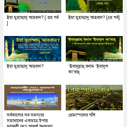
ইয়া মুহাম্মাদু আহবান? [ ৩য় পর্ব
ইয়া মুহাম্মাদু আহবান? [২য় পর্ব]
]
ইয়া মুহাম্মাদু আহবান?
‘ইবাদুল্লাহ্ বনাম ‘ইবাদুল
কা’বাহ্
সর্বকালের সব সমস্যার
প্রেমাস্পদের গলি
সমাধানের একমাত্র উপায়
মহানবী (দঃ) আদর্শ অনুসরণ