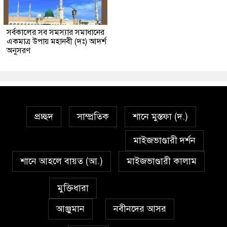
সর্বকালের সব সমস্যার সমাধানের
একমাত্র উপায় মহানবী (দঃ) আদর্শ
অনুসরণ
প্রচ্ছদ
সাম্প্রতিক
শানে মুস্তফা (দ.)
মাইজভাণ্ডারী দর্শন
শানে আহলে বায়ত (আ.)
মাইজভাণ্ডারী কালাম
মুক্তিধারা
আঞ্জুমান
নবীনদের আসর