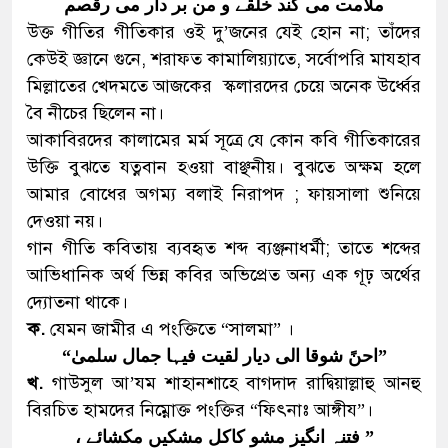
ملامت می کند خلقے و من بر دار می رقصم
উক্ত গীতির গীতিকার ওই দু’জনের যেই হোন না; তাঁদের
কেউই জ্ঞানে গুনে, শরাফত কামালিয়্যাতে, সর্বোপরি মাযহাব
মিল্লাতের খেদমতে আজকের স্কলারদের চেয়ে অনেক উর্ধ্বের
বৈ নীচের ছিলেন না।
আকাবিরদের কালামের মর্ম সূত্রে যে কোন কবি গীতিকারের
উক্তি বুঝতে যত্নবান হওয়া বাঞ্ছনীয়। বুঝতে অক্ষম হলে
আমার বোধের অগম্য বলাই নিরাপদ ; ফায়সালা শুনিয়ে
দেওয়া নয়।
গান গীতি কবিতায় ব্যবহৃত শব্দ ব্যঞ্জনাধর্মী; তাতে শব্দের
আভিধানিক অর্থ ভিন্ন কবির অভিপ্রেত অন্য এক গূঢ় অর্থের
দ্যোতনা থাকে।
ক.
যেমন জামীর এ পংক্তিতে “সালমা” ।
”احنً شوقا الی دیار لقیت فیہا جمال سلمیٰ“
খ.
গাউসুল আ’যম শাহানশাহে বাগদাদ রাদ্বিয়াল্লাহু আনহু
বিরচিত হামদের নিম্নোক্ত পংক্তির “ফিৎনাঃ আঙ্গীয”।
” فتنہ انگیز مشو کاکل مشکیں مکشائے ،