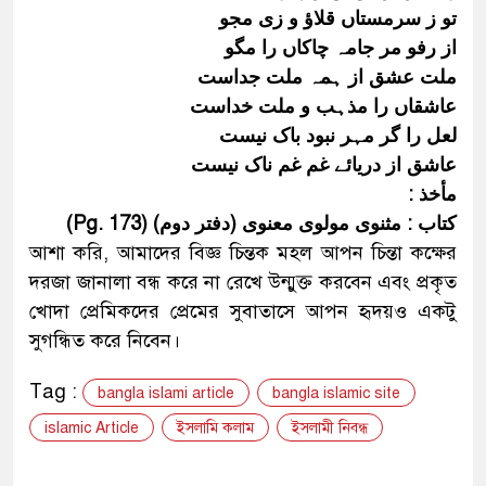
تو ز سرمستاں قلاؤ و زی مجو
از رفو مر جامہ چاکاں را مگو
ملت عشق از ہمہ ملت جداست
عاشقاں را مذہب و ملت خداست
لعل را گر مہر نبود باک نیست
عاشق از دریائے غم غم ناک نیست
مأخذ :
کتاب : مثنوی مولوی معنوی (دفتر دوم) (Pg. 173)
আশা করি, আমাদের বিজ্ঞ চিন্তক মহল আপন চিন্তা কক্ষের
দরজা জানালা বন্ধ করে না রেখে উন্মুক্ত করবেন এবং প্রকৃত
খোদা প্রেমিকদের প্রেমের সুবাতাসে আপন হৃদয়ও একটু
সুগন্ধিত করে নিবেন।
Tag :
bangla islami article
bangla islamic site
islamic Article
ইসলামি কলাম
ইসলামী নিবন্ধ