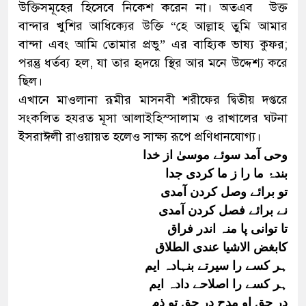
উক্তিসমূহের হিসেবে নিকেশ করেন না। অতএব উক্ত
বান্দার খুশির আধিক্যের উক্তি “হে আল্লাহ তুমি আমার
বান্দা এবং আমি তোমার প্রভু” এর বাহ্যিক ভাষ্য কুফর;
পরন্তু ধর্তব্য হল, যা তার হৃদয়ে স্থির আর মনে উদ্দেশ্য করে
ছিল।
এখানে মাওলানা রূমীর মাসনবী শরীফের দ্বিতীয় দপ্তরে
সংকলিত হযরত মূসা আলাইহিস্সালাম ও রাখালের ঘটনা
ইসরাঈলী রাওয়ায়ত হলেও সাক্ষ্য রূপে প্রণিধানযোগ্য।
وحی آمد سوئے موسیٰ از خدا
بندۂ ما را ز ما کردی جدا
تو برائے وصل کردن آمدی
نے برائے فصل کردن آمدی
تا توانی پا منہ اندر فراق
کابغض الاشیا عندی الطلاق
ہر کسے را سیرتے بنہادہ ایم
ہر کسے را اصلاحے دادہ ایم
در حق او مدح در حق تو ذم