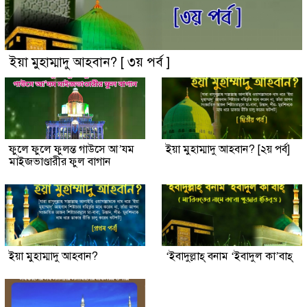
ইয়া মুহাম্মাদু আহবান? [ ৩য় পর্ব ]
ফুলে ফুলে ফুলন্ত গাউসে আ’যম
ইয়া মুহাম্মাদু আহবান? [২য় পর্ব]
মাইজভাণ্ডারীর ফুল বাগান
ইয়া মুহাম্মাদু আহবান?
‘ইবাদুল্লাহ্ বনাম ‘ইবাদুল কা’বাহ্