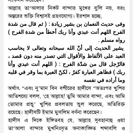
সংকলন করেছেন।
আল্লাহ তা‘আলার নিকট বান্দার মুখের বুলি নয়, বরং
অন্তরের ভক্তি বিশ্বাসই গ্রহণযোগ্য। ইরশাদ হচ্ছে,
وفى حديث النعمان بن بشير زيادة : ( ثم قال من شدة
الفرح اللهم أنت عبدي وأنا ربك أخطأ من شدة الفرح )
رواه مسلم .
يشير الحديث إلى أنّ الله سبحانه وتعالى لا يحاسب
العبد على الألفاظ والأقوال التي تصدر منه دون قصد ،
فالرّجل قال من شدّة الفرح : ( اللهم أنت عبدي وأنا
ربك ) فظاهر العبارة كفرٌ ، لكنّ العبرة بما وقر في قلبه
وما أراده في نفسه
অর্থাৎ “এবং নু’মান বিন বশীরের হাদীসে “অতঃপর খুশির
আতিশয্যে বলল, ‘হে আল্লাহ! তুমি আমার বান্দা, এবং আমি
তোমার প্রভু’ খুশির প্রবলতায় ভুল করেছে, অতিরিক্ত
রয়েছে। হাদীসটি ইমাম মুসলিম বর্ণনা করেছেন।
হাদীস এ দিকে ইঙ্গিতবহ যে, আল্লাহ সুবহানাহু ওয়া
তা‘আলা বান্দার মুখনিঃসৃত অনাকাঙ্ক্ষিত শব্দাবলি ও