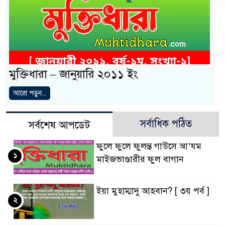
মুক্তিধারা – জানুয়ারি ২০১১ ইং
আরো পড়ুন...
সর্বাধিক পঠিত
সর্বশেষ আপডেট
ফুলে ফুলে ফুলন্ত গাউসে আ’যম
১
মাইজভাণ্ডারীর ফুল বাগান
ইয়া মুহাম্মাদু আহবান? [ ৩য় পর্ব ]
২