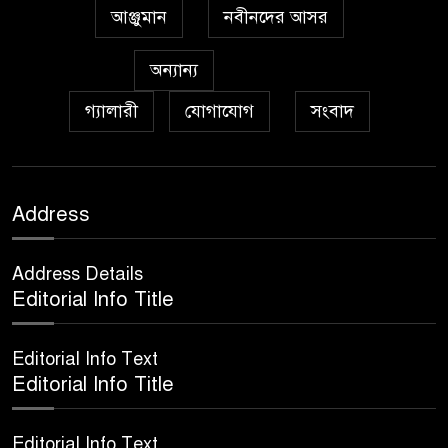
আঞ্জুমান
নবীনদের আসর
অঞ্চল ভিত্তিক জশনে জুলূসে ঈদে
৮
মিলাদুন্নবী এর গুরুত্ব
অন্যান্য
গ্যালারী
যোগাযোগ
সংবাদ
আইয়ূবীদের গ্রীবায় মারওয়ানী
৯
কালো হাত
ফরয নামাযান্তে দু‘আ মুনাজাত
Address
১০
Address Details
কুত্ববুল আক্বতাব বাবাভাণ্ডারীর
Editorial Info Title
১১
‘উরসে পাক সম্পন্ন
Editorial Info Text
Editorial Info Title
Editorial Info Text