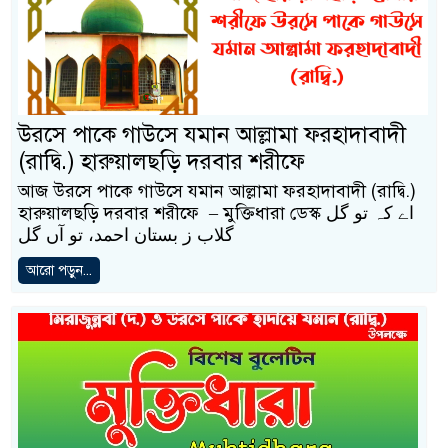
উরসে পাকে গাউসে যমান আল্লামা ফরহাদাবাদী
(রাদ্বি.) হারুয়ালছড়ি দরবার শরীফে
আজ উরসে পাকে গাউসে যমান আল্লামা ফরহাদাবাদী (রাদ্বি.)
হারুয়ালছড়ি দরবার শরীফে – মুক্তিধারা ডেস্ক اے کہ تو گل
گلاب ز بستان احمد، تو آں گل
আরো পড়ুন...