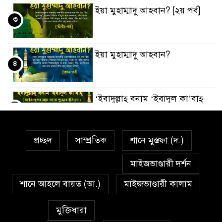
ইয়া মুহাম্মাদু আহবান? [২য় পর্ব]
৩
ইয়া মুহাম্মাদু আহবান?
৪
‘ইবাদুল্লাহ্ বনাম ‘ইবাদুল কা’বাহ্
৫
প্রচ্ছদ
সাম্প্রতিক
শানে মুস্তফা (দ.)
সর্বকালের সব সমস্যার সমাধানের
৬
একমাত্র উপায় মহানবী (দঃ) আদর্শ
মাইজভাণ্ডারী দর্শন
অনুসরণ
শানে আহলে বায়ত (আ.)
মাইজভাণ্ডারী কালাম
প্রেমাস্পদের গলি
৭
মুক্তিধারা