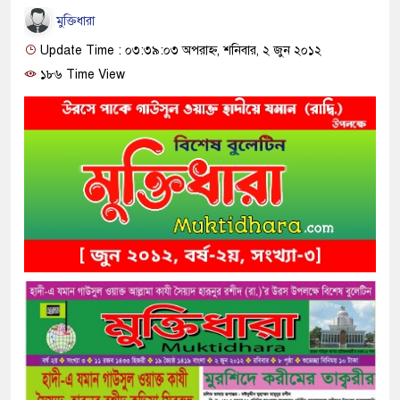
মুক্তিধারা
Update Time : ০৩:৩৯:০৩ অপরাহ্ন, শনিবার, ২ জুন ২০১২
১৮৬ Time View