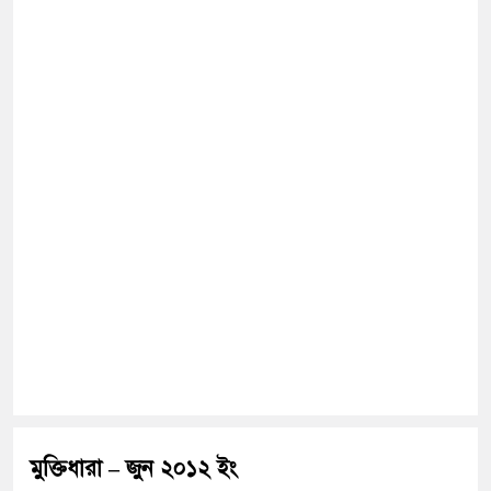
মুক্তিধারা – জুন ২০১২ ইং