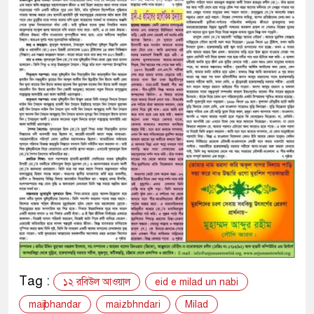
Tag :
১২ রবিউল আওয়াল
eid e milad un nabi
maijbhandar
maizbhndari
Milad