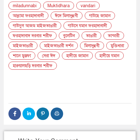
miladunnabi
Muktidhara
vandari
আল্লামা ফরহাদাবাদী
ঈদে মিলাদুন্নবী
গাউছে জামান
গাউসুল আজম মাইজভাণ্ডারী
গাউসে যমান ফরহাদাবাদী
ফরহাদাবাদ দরবার শরীফ
বুলেটিন
ভাণ্ডারী
ভান্ডারী
মাইজভাণ্ডারী
মাইজভাণ্ডারী দর্শন
মিলাদুন্নবী
মুক্তিধারা
শানে মুস্তফা
সেরা ঈদ
হাদীয়ে জামান
হাদীয়ে যমান
হারুয়ালছড়ি দরবার শরীফ