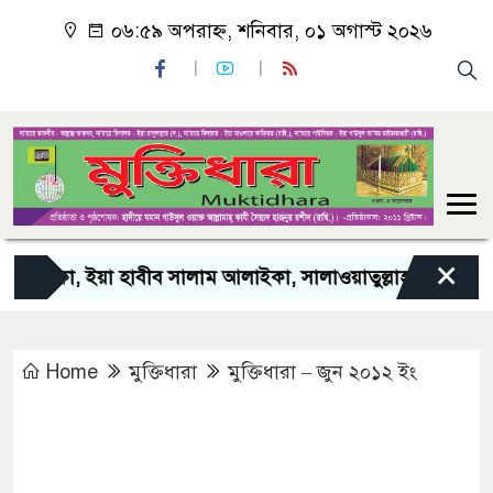
০৬:৫৯ অপরাহ্ন, শনিবার, ০১ অগাস্ট ২০২৬
×
া হাবীব সালাম আলাইকা, সালাওয়াতুল্লাহ আলাইকা”। “ইয়া গাউসু
Home
মুক্তিধারা
মুক্তিধারা – জুন ২০১২ ইং