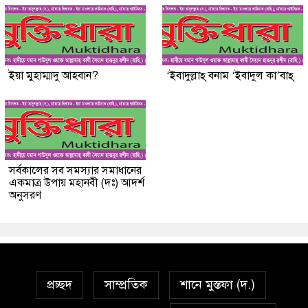
ইয়া মুহাম্মাদু আহবান?
‘ইবাদুল্লাহ্ বনাম ‘ইবাদুল কা’বাহ্
সর্বকালের সব সমস্যার সমাধানের
একমাত্র উপায় মহানবী (দঃ) আদর্শ
অনুসরণ
প্রচ্ছদ
সাম্প্রতিক
শানে মুস্তফা (দ.)