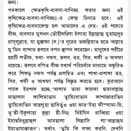
জন্য।
পরকালে ক্ষেতকৃষি-ব্যবসা-বাণিজ্য করার জন্য ওই
কৃষিক্ষেত্র-ব্যবসা-বাণিজ্য
ের কেন্দ্র চিনতে হবে। ওই
কৃষিক্ষেত্র-ব্যবসাকেন্দ্র হল আমাদের এ দেহ। ওই শষ্যের
বীজ, ব্যবসার মুলধন তৌহীদÑলা ইলাহা ইল্লাল্লাহু মুহাম্মদুর
রাসূলুল্লাহ; যা মুস্তাফা (দ.)’র নূরের তজল্লিয়াত হতে আল্লাহ
মু’মিন বান্দার ক্বলবে বপন-স্থাপন করেছেন। মানুষের শরীরে
ছয়টি লতীফ, যথা- নফস, ক্বলব, রূহ, সির, খফী ও আখফা
রয়েছে। ক্বলবে বপিত বীজ যথার্থ পরিচর্যার মাধ্যমে অঙ্কুরিত
করে শিকড় নফস পর্যন্ত প্রলম্বিত এবং শাখা-প্রশাখা রূহ,
সির, খফী ও আখফা পর্যন্ত বিস্তৃত করতে হবে। কুরআনে
পাকে ইরশাদ হচ্ছে,‘আলাম তারা কায়ফা দ্বারাবাল্লাহু
মাছালান কালিমাতান ত্বায়্যিবাতান কাশাজারাতিন
ত্বায়্যিবাতিন আছলুহা ছাবিতুঁও ওয়া ফার‘উহা ফীস্সামা-য়ি;
তূ’তী-উকুলাহা কুল্লা হী-নিম্ বিইয্নি রাব্বিহা ওয়া
ইয়াদ্বরিবুল্লাহুল আমছালা লিন্নাসি লা‘আল্লাহুম
ইয়াতাযাক্কারূন’। অর্থাৎ ‘তুমি কি লক্ষ্য করনি, দেখনি