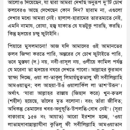
আলোও দিয়েছেন, যা দ্বারা আমরা দেখছি অনুরূপ দু’টি চোখ
ক্বলবেরও আছে দেখেছেন কোন দিন? হারাম না, এগুলো
দেখার মধ্যে আমরা নেই। হালাল-হারামের তারতম্যতে নেই,
এমনি নামায, রোযা, হজ্ব যাকাত যে যতটুকু পারছি, করছি।
কিন্তু হৃদয়ের চক্ষু ফুটাইনি।
পিয়ারে মুসলমানো! আজ যদি আমাদের ওই আমানতের
ক্বলব জিন্দা করতে পারি, অন্তরের সে চোখ ফুটাইতে পারি,
তবে মুস্তফা (দ.) নয়, নবী-রাসূল নয়, ওলীয়ে কামিল পর্যন্ত
যে মরেনা তা হৃদয়ের নযরে দেখতে পাবো। আল্লাহর কুরআন
স্বাক্ষ্য দিচ্ছে, ওয়া লা-তাকূলূ লিমায়ঁয়ুক্বতালু ফী সবীলিল্লাহি
আমওয়াতুন; বল আহয়া-উওঁ ওয়ালাকিঁল লা তাশ‘উরূন’।
অর্থাৎ ‘যারা আল্লাহর রাস্তায় (জিহাদ করে) খুন-ক্বতল
(শহীদ) হয়েছে, তাঁদের মৃত বলোনা। বরং তাঁরা জীবিত;
অধিকন্তু তেমাদের খবর-অনুভূতি-উপলব্ধি-বোধ নেই’। (সূরা
বাক্বারাহ ১৫৪ নং আয়াত) আরো ইরশাদ হচ্ছে, ‘ওয়া
লাতাহ্সাবান্নাল্লাযীনা কুতিলূ ফী সবীলিল্লাহি আমওয়াতান