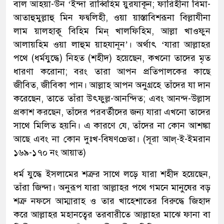
বাল আহয়া-উন ‘ইন্দা রাব্বিহিম য়ুরযাকূন; ফারিহীনা বিমা-
আতাহুমুল্লাহু মিন ফদ্বলিহী, ওয়া য়াস্তাব্শিরূনা বিল্লাযীনা
লাম য়ালহাক্বূ বিহিম মিন্ খালফিহিম, আল্লা খাওফুন
আলায়হিম ওয়া লাহুম য়াহযানূন’। অর্থাৎ ‘যারা আল্লাহর
পথে (ধর্মযুদ্ধে) নিহত (শহীদ) হয়েছেন, কখনো তাদের মৃত
ধারণা করোনা; বরং তারা আপন প্রতিপালকের কাছে
জীবিত, জীবিকা পান। আল্লাহ আপন অনুগ্রহে তাঁদের যা দান
করেছেন, তাতে তাঁরা উৎফুল্ল-আনন্দিত; এবং আনন্দ-উল্লাস
প্রকাশ করছেন, তাঁদের পরবর্তীদের জন্য যারা এখনো তাদের
সাথে মিলিত হয়নি। এ কারণে যে, তাঁদের না কোন আশঙ্কা
আছে এবং না কোন দুঃখ-বিষণœতা। (সূরা আল্-ই-ইমরান
১৬৯-১৭০ নং আয়াত)
ধর্ম যুদ্ধে ইসলামের শত্রুর সাথে লড়ে যারা শহীদ হয়েছেন,
তাঁরা জিন্দা। অনুরূপ যারা আল্লাহর পথে গমনে মানুষের বড়
শত্রু নফসে আম্মারাহ ও তার খাহেশাতের বিরুদ্ধে জিহাদ
করে আল্লাহর মহানত্বের তরবারীতে আল্লাহর মাঝে ফানা বা