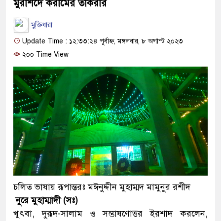
মুরশিদে করীমের তাকরীর
মুক্তিধারা
Update Time : ১২:৩৩:২৪ পূর্বাহ্ন, মঙ্গলবার, ৮ অগাস্ট ২০২৩
২০০ Time View
চলিত ভাষায় রূপান্তরঃ মঈনুদ্দীন মুহাম্মদ মামুনুর রশীদ
নুরে মুহাম্মাদী (সঃ)
খুৎবা, দুরূদ-সালাম ও সম্ভাষণোত্তর ইরশাদ করলেন,