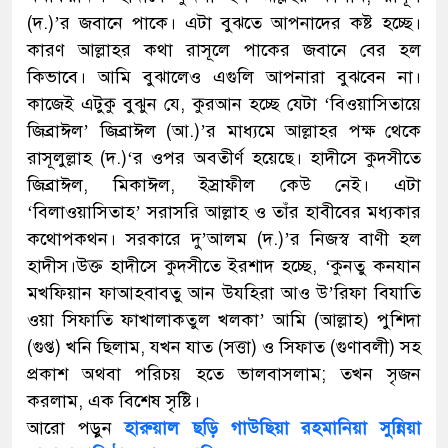
(দ.)’র জবানে পাকে। এটা বুঝতে আপনাদের কষ্ট হচ্ছে।
কারণ আল্লাহর কথা রাসূলে পাকের জবানে বের হল
কিভাবে। আমি বুঝালেও এগুলি আপনারা বুঝবেন না।
কাজেই এটুকু বুঝুন যে, কুরআন হচ্ছে যেটা ‘বিওয়াসিতায়ে
জিব্রাঈল’ জিব্রাঈল (আ.)’র মাধ্যমে আল্লাহর পক্ষ থেকে
রাসূলুল্লাহ (দ.)‘র ওপর অবতীর্ণ হয়েছে। হাদীসে কুদসীতে
জিব্রাঈল, মিকাঈল, ইস্রাফীল কেউ নেই। এটা
‘বিলাওয়াসিতাহ’ সরাসরি আল্লাহ ও তাঁর হাবীবের মধ্যকার
কথোপকথন। সরকারে দু’আলম (দ.)’র নিজস্ব বাণী হল
হাদীস।উক্ত হাদীসে কুদসীতে ইরশাদ হচ্ছে, ‘কুনতু কনযান
মখফিয়ান ফাআহবাবতু আন উযহিরা আও উ’রিফা বিযাতি
ওয়া সিফাতি ফাখালাকতুল খলকা’ আমি (আল্লাহ) পুশিদা
(গুপ্ত) খনি ছিলাম, যখন যাত (সত্তা) ও সিফাত (গুণাবলী) সহ
প্রকাশ অথবা পরিচয় হতে ভালবাসলাম; তখন সৃজন
করলাম, এক বিশেষ সৃষ্টি।
আরো পড়ুন
হারুয়াল ছড়ি গাউছিয়া রহমানিয়া সুন্নিয়া