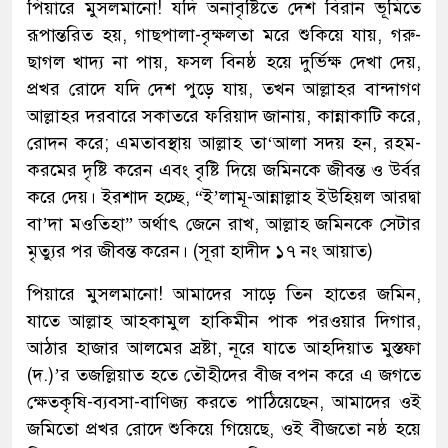
পিয়ারে মুসলমানো! যদি অনাবৃষ্টিতে দেশ বিরান ভূমিতে
রূপান্তরিত হয়, গাছপালা-বৃক্ষলতা মরে শুকিয়ে যায়, গরু-
ছাগল খাদ্য না পায়, ফসল বিনষ্ঠ হয়ে দুর্ভিক্ষ দেখা দেয়,
প্রখর রোদে যদি দেশ পুড়ে যায়, তখন আল্লাহর বান্দাগণ
আল্লাহর দরবারে সকাতরে ফরিয়াদ জানায়, কান্নাকাটি করে,
রোদন করে; এমতাবস্থায় আল্লাহ তা‘আলা সদয় হন, রহম-
করমের দৃষ্টি করেন এবং বৃষ্টি দিয়ে জমিনকে জীবন্ত ও উর্বর
করে দেয়। ইরশাদ হচ্ছে, “ই’লামূ-আন্নাল্লাহ ইউহ্য়িল আরদ্বা
বা’দা মওতিহা” অর্থাৎ জেনে রাখ, আল্লাহ জমিনকে সেটার
মৃত্যুর পর জীবন্ত করেন। (সূরা হাদীদ ১৭ নং আয়াত)
পিয়ারে মুসলমানো! আমাদের সাড়ে তিন হাতের জমিন,
যাতে আল্লাহ আহকামুল হাকিমীন পাক পরওয়ার দিগার,
আঠার হাজার আলমের স্রষ্টা, নূরে যাতে আহদিয়াত মুস্তফা
(দ.)’র তজল্লিয়াত হতে তৌহীদের বীজ বপন করে এ জগতে
ক্ষেতকৃষি-ব্যবসা-বাণিজ্য করতে পাঠিয়েছেন, আমাদের ওই
জমিতো প্রখর রোদে শুকিয়ে গিয়েছে, ওই বীজতো নষ্ঠ হয়ে