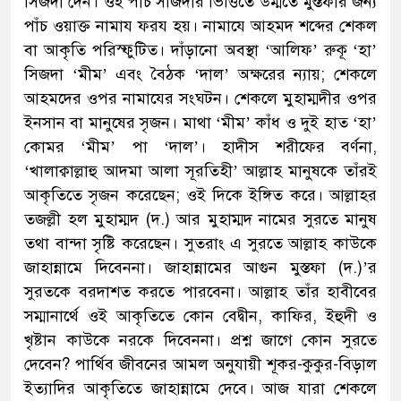
সিজদা দেন। ওই পাঁচ সজিদার ভিত্তিতে উম্মতে মুস্তফার জন্য
পাঁচ ওয়াক্ত নামায ফরয হয়। নামাযে আহমদ শব্দের শেকল
বা আকৃতি পরিস্ফুটিত। দাঁড়ানো অবস্থা ‘আলিফ’ রুকূ ‘হা’
সিজদা ‘মীম’ এবং বৈঠক ‘দাল’ অক্ষরের ন্যায়; শেকলে
আহমদের ওপর নামাযের সংঘটন। শেকলে মুহাম্মদীর ওপর
ইনসান বা মানুষের সৃজন। মাথা ‘মীম’ কাঁধ ও দুই হাত ‘হা’
কোমর ‘মীম’ পা ‘দাল’। হাদীস শরীফের বর্ণনা,
‘খালাক্বাল্লাহু আদমা আলা সূরতিহী’ আল্লাহ মানুষকে তাঁরই
আকৃতিতে সৃজন করেছেন; ওই দিকে ইঙ্গিত করে। আল্লাহর
তজল্লী হল মুহাম্মদ (দ.) আর মুহাম্মদ নামের সুরতে মানুষ
তথা বান্দা সৃষ্টি করেছেন। সুতরাং এ সুরতে আল্লাহ কাউকে
জাহান্নামে দিবেননা। জাহান্নামের আগুন মুস্তফা (দ.)’র
সুরতকে বরদাশত করতে পারবেনা। আল্লাহ তাঁর হাবীবের
সম্মানার্থে ওই আকৃতিতে কোন বেদ্বীন, কাফির, ইহুদী ও
খৃষ্টান কাউকে নরকে দিবেননা। প্রশ্ন জাগে কোন সুরতে
দেবেন? পার্থিব জীবনের আমল অনুযায়ী শূকর-কুকুর-বিড়াল
ইত্যাদির আকৃতিতে জাহান্নামে দেবে। আজ যারা শেকলে