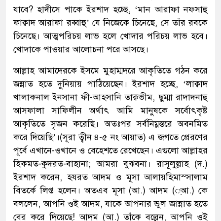
যাবে? হাদীসে পাকে ইরশাদ হচ্ছে, ‘মান আরাফা নফসাহু
ফাক্বাদ আরাফা রব্বাহু’ যে নিজেকে চিনেছে, সে তাঁর রবকে
চিনেছে। আত্মপরিচয় লাভ হলে খোদার পরিচয় লাভ হবে।
খোদাকে পাওয়ার আলোচনা পরে আসছে।
আল্লাহ আমাদেরকে ইসমে মুহাম্মদরে আকৃতিতে গঠন করে
জন্নাত হতে দুনিয়ায় পাঠিয়েছেন। ইরশাদ হচ্ছে, ‘লাক্বাদ
খালাকনাল ইনসানা ফী-আহসানি তাক্বভীম, ছুম্মা রাদাদনাহু
আসফালা সাফিলীন অর্থাৎ আমি মানুষকে সর্বোৎকৃষ্ট
আকৃতিতে সৃজন করেছি। অতঃপর সর্বনিম্নস্তরে অবনমিত
করে দিয়েছি’।(সূরা ত্বীন ৪-৫ নং আয়াত) এ জগতে প্রেরণের
পূর্বে এখানে-ওখানে ও বেহেশতে রেখেছেন। এগুলো আল্লাহর
হিকমত-কুদরত-বাহানা; আমরা বুঝবনা। রাসূলুল্লাহ (দ.)
ইরশাদ করেন, হযরত আদম ও মূসা আলায়হিমাস্সালাম
বিতর্কে লিপ্ত হলেন। অতএব মূসা (আ.) আদম (্আ.) কে
বললেন, আপনি ওই আদম, যাকে আপনার ভুল জান্নাত হতে
বের করে দিয়েছে! আদম (আ.) তাঁকে বল্লেন, আপনি ওই