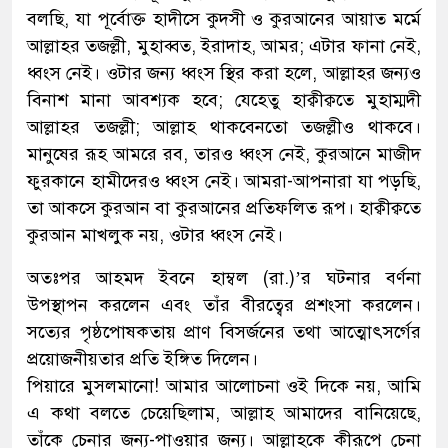
বলছি, যা পূর্বোক্ত হাদীসে কুদসী ও কুরআনের আয়াত মর্মে
আল্লাহর তজল্লী, মুহাব্বত, ইরাদাহ, আমর; এটার ফানা নেই,
ধ্বংস নেই। ওটার জন্য ধ্বংস স্থির করা হলে, আল্লাহর জন্যও
বিনাশ মানা আবশ্যক হবে; যেহেতু হাক্বীক্বতে মুহাম্মদী
আল্লাহর তজল্লী; আল্লাহ থাকবেনতো তজল্লীও থাকবে।
মানুষের রূহ আমরে রব, তারও ধ্বংস নেই, কুরআনে মাজীদ
ফুরকানে হামীদেরও ধ্বংস নেই। আমরা-আপনারা যা পড়ছি,
তা আকসে কুরআন বা কুরআনের প্রতিফলিত রূপ। হাক্বীক্বতে
কুরআন মাখলুক নয়, ওটার ধ্বংস নেই।
অতঃপর আহমদ ইবনে হাম্বল (রা.)’র ঘটনার বর্ণনা
উপস্থাপন করলেন এবং তাঁর বীরত্বের প্রশংসা করলেন।
সত্যের পৃষ্ঠপোষকতায় প্রাণ বিসর্জনের তথা আত্মোৎসর্গের
প্রয়োজনীয়তার প্রতি ইঙ্গিত দিলেন।
পিয়ারে মুসলমানো! আমার আলোচনা ওই দিকে নয়, আমি
এ কথা বলতে চেয়েছিলাম, আল্লাহ আমাদের বানিয়েছে,
তাঁকে চেনার জন্য-পাওয়ার জন্য। আল্লাহকে কীরূপে চেনা