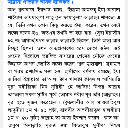
মাদ্রাসা প্রতিষ্ঠার আসল হাকিকত ।
আল্ কুরআনে ইরশাদ হচ্ছে, ‘ইন্নামা-আমরুহূ-ইযা-আরাদা
শাইয়ান আঁয়য়াক্বূলা লাহূ কুন ফায়াকুনা’ আল্লাহর শানতো এ
যে, তিনি যখন কোন কিছু করতে ইচ্ছা করেন, তখন সেটা
লক্ষ্যে বলেন হও, অতএব তখনি তা হয়ে যায়। (সূরা ইয়াসীন
৮২ নং আয়াত)যখন আল্লাহ আল্লাহই ছিলেন, তিনি ছাড়া আর
কিছুই ছিলনা, তখন আত্মপ্রকাশের প্রেম জেগে ওঠল। ওই
প্রেমের হিল্লোলে তরঙ্গিত সাগরের প্রেমের মৌজে প্রেমের
উচ্ছ্বাসে আপন জ্যোতি লক্ষ্যে বল্লেন ‘কুন মুহাম্মদা’ মুহাম্মদ
বা পরম প্রশংসিত সত্তা হও। হাদীসের বর্ণনায় রয়েছে, ইয়া
জাবির! ইন্নাল্লাহা তা‘আলা ক্বাদ খালক্বা ক্বাবলাল আশিয়ায়ি
নূরা নবীয়্যিকা মিন নূরিহী’ হে জাবির! নিশ্চয় আল্লাহ
তা’আলা সকল সৃষ্টির পূর্বে তোমার নবীর নূর তাঁর (আল্লাহর)
নূর হতে সৃজন করেছেন’। (কুস্তলানীর আল্ মাওয়াহিবুল
লাদুনীয়া ১ম খ- ৫১ পৃষ্ঠা; হালবীর আস্সীরাতুল হালবীয়্যা
১ম খ- ৫০ পৃষ্ঠা) আল্লাহ তা’আলা ইরশাদ করেন, ‘ক্বাদ জা-
আকুম মিনাল্লাহি নূরুওঁ ওয়া কিতাবুম মুবীন’ নিশ্চয়