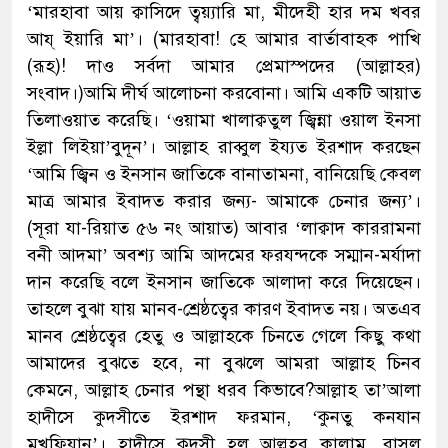
‘মারহাবা আয় ক্বাসিদে ত্বয়্যারি মা, মীদেহী হার দম খবর
আয্ ইয়ারি মা’। (মারহাবা! হে আমার বার্তাবাহক পাখি
(রূহ)! দাও সর্বদা আমার প্রেমাস্পদের (আল্লাহর)
সংবাদ।)আমি দীর্ঘ আলোচনা করবোনা। আমি একটি আয়াত
তিলাওয়াত করেছি। ‘ওয়ামা খালাক্বতুল জ্বিন্না ওয়াল ইনসা
ইল্লা লিইয়া’বুদূন’। আল্লাহ রাব্বুল ইয্যত ইরশাদ করছেন
‘আমি জ্বিন ও ইন
সান জাতিকে বানাতামনা, বানিয়েছি কেবল
মাত্র আমার ইবাদত করার জন্য- আমাকে চেনার জন্য’।
(সূরা যা-রিয়াত ৫৬ নং আয়াত) আবার ‘লাক্বাদ কাররামনা
বনী আদমা’ অবশ্য আমি আদমের ফরযন্দকে সম্মান-মর্যাদা
দান করেছি বলে ইনসান জাতিকে আলাদা করে দিয়েছেন।
তাহলে বুঝা যায় মানব-শ্রেষ্ঠত্বের কারণ ইবাদত নয়। অতএব
মানব শ্রেষ্ঠত্বের হেতু ও আল্লাহকে চিনতে গেলে কিছু কথা
আমাদের বুঝতে হবে, না বুঝলে আমরা আল্লাহ চিনব
কেমনে, আল্লাহ চেনার পন্থা ধরব কিভাবে?
আল্লাহ তা’আলা
হাদীসে কুদসীতে ইরশাদ ফরমান, ‘কুনতু কনযান
মখফিয়ান’। হাদীসে কুদসী হল আল্লহর কালাম, রাসূল