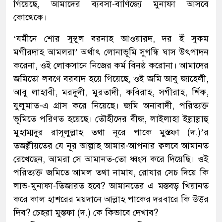
গিয়েছে, আমাদের ব্যবসা-বাণিজ্যে মুনাফা আসবে
কোত্থেকে।
‘যমীনে শোর সুম্বুল বরনাহ আওয়ারদ, দর ইঁ সুকম
মগীরদাহ আমলরা’ অর্থাৎ লোনাভূমি সুগন্ধি ঘাস উৎপাদন
করেনা, ওই লোকসানে নিজের কর্ম বিনষ্ঠ করোনা। আমাদের
জমিতো লবণে বরবাদ হয়ে গিয়েছে, ওই জমি আবু জাহেলী,
আবু লাহাবী, মরদুদী, মুরতাদী, কবিরাহ, সগীরাহ, র্শিক,
যুলুমাত-এ গ্রাস করে নিয়েছে। জমি অনাবাদী, পরিত্যক্ত
ভূমিতে পরিণত হয়েছে। তৌহীদের বীজ, লাইলাহা ইল্লাল্লাহু
মুহাম্মদুর রাসূলুল্লাহ তথা নূরে পাকে মুস্তফা (দ.)’র
তজল্লীয়তের যে নূর আল্লাহ আমার-আপনার ক্বলবে আমানত
রেখেছেন, আমরা সে আমানত-তো ধ্বংস করে দিয়েছি। ওই
পরিত্যক্ত জমিতে আমল তথা নামায, রোযার সেচ দিয়ে কি
লাভ-মুনাফা-তিজারত হবে? আমানতের এ মস্তবড় খিয়ানত
করে কাল হাশরের ময়দানে আল্লাহ পাকের দরবারে কি উত্তর
দিব? চেহরা মুস্তফা (দ.) কে কিভাবে দেখাব?