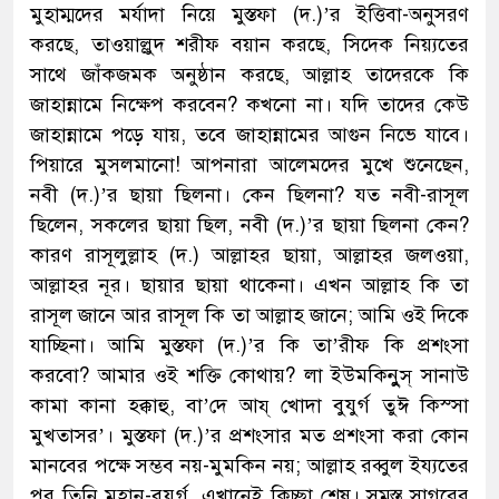
মুহাম্মদের মর্যাদা নিয়ে মুস্তফা (দ.)’র ইত্তিবা-অনুসরণ
করছে, তাওয়াল্লুদ শরীফ বয়ান করছে, সিদ্কে নিয়্যতের
সাথে জাঁকজমক অনুষ্ঠান করছে, আল্লাহ তাদেরকে কি
জাহান্নামে নিক্ষেপ করবেন? কখনো না। যদি তাদের কেউ
জাহান্নামে পড়ে যায়, তবে জাহান্নামের আগুন নিভে যাবে।
পিয়ারে মুসলমানো! আপনারা আলেমদের মুখে শুনেছেন,
নবী (দ.)’র ছায়া ছিলনা। কেন ছিলনা? যত নবী-রাসূল
ছিলেন, সকলের ছায়া ছিল, নবী (দ.)’র ছায়া ছিলনা কেন?
কারণ রাসূলুল্লাহ (দ.) আল্লাহর ছায়া, আল্লাহর জলওয়া,
আল্লাহর নূর। ছায়ার ছায়া থাকেনা। এখন আল্লাহ কি তা
রাসূল জানে আর রাসূল কি তা আল্লাহ জানে; আমি ওই দিকে
যাচ্ছিনা। আমি মুস্তফা (দ.)’র কি তা’রীফ কি প্রশংসা
করবো? আমার ওই শক্তি কোথায়? লা ইউমকিনুুস্ সানাউ
কামা কানা হক্কাহু, বা’দে আয্ খোদা বুযুর্গ তুঈ কিস্সা
মুখতাসর’। মুস্তফা (দ.)’র প্রশংসার মত প্রশংসা করা কোন
মানবের পক্ষে সম্ভব নয়-মুমকিন নয়; আল্লাহ রব্বুল ইয্যতের
পর তিনি মহান-বুযুর্গ, এখানেই কিচ্ছা শেষ। সমস্ত সাগরের