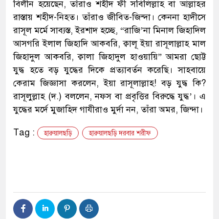
বিলীন হয়েছেন, তাঁরাও শহীদ ফী সবিলিল্লাহ বা আল্লাহর
রাস্তায় শহীদ-নিহত। তাঁরাও জীবিত-জিন্দা। কেননা হাদীসে
রাসূল মর্মে সাব্যস্ত, ইরশাদ হচ্ছে, “রাজি’না মিনাল জিহাদিল
আসগরি ইলাল জিহাদি আকবরি, ক্বালূ ইয়া রাসূলাল্লাহ মাল
জিহাদুল আকবরি, ক্বালা জিহাদুল হাওয়ায়ি” আমরা ছোট্ট
যুদ্ধ হতে বড় যুদ্ধের দিকে প্রত্যাবর্তন করেছি। সাহবায়ে
কেরাম জিজ্ঞাসা করলেন, ইয়া রাসূলাল্লাহ! বড় যুদ্ধ কি?
রাসূলুল্লাহ (দ.) বললেন, নফস বা প্রবৃত্তির বিরুদ্ধে যুদ্ধ’। এ
যুদ্ধের মর্দে মুজাহিদ গাযীরাও মুর্দা নন, তাঁরা অমর, জিন্দা।
Tag :
হারুয়ালছড়ি
হারুয়ালছড়ি দরবার শরীফ