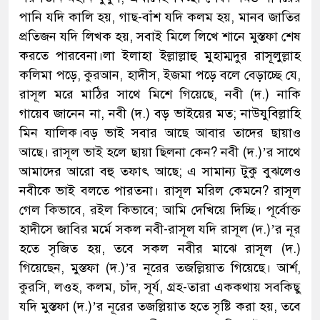
পানি যদি কালি হয়, গাছ-বাঁশ যদি কলম হয়, মানব জাতির
প্রতিজন যদি লিখক হয়, সবাই মিলে লিখে শানে মুস্তফা শেষ
করতে পারবেনা।লা ইলাহা ইল্লাল্লাহু মুহাম্মদুর রাসূলুল্লাহ
কলিমা পড়ে, কুরআন, হাদীস, ইজমা পড়ে বলে বেড়াচ্ছে যে,
রাসূল মরে মাঠির সাথে মিশে গিয়েছে, নবী (দ.) নাকি
গায়েব জানেন না, নবী (দ.) বড় ভাইয়ের মত; নাউযুবিল্লাহি
মিন যালিক।বড় ভাই সবার আছে আবার তাদের ছায়াও
আছে। রাসূল ভাই হলে ছায়া ছিলনা কেন? নবী (দ.)’র সাথে
আমাদের আরো বহু তফাৎ আছে; এ সামান্য টুকু বুঝলেও
নবীকে ভাই বলতে পারতনা। রাসূল মরিল কেমনে? রাসূল
গেল কিভাবে, রইল কিভাবে; আমি দেখিয়ে দিচ্ছি। পূর্বোক্ত
হাদীসে জাবির মর্মে সকল নবী-রাসূল যদি রাসূল (দ.)’র নূর
হতে সৃজিত হয়, তবে সকল নবীর মাঝে রাসূল (দ.)
গিয়েছেন, মুস্তফা (দ.)’র নূরের তজল্লিয়াত গিয়েছে। আর্শ,
কুরসি, লওহ, কলম, চাঁদ, সূর্য, গ্রহ-তারা এককথায় সবকিছু
যদি মুস্তফা (দ.)’র নূরের তজল্লিয়াত হতে সৃষ্টি করা হয়, তবে