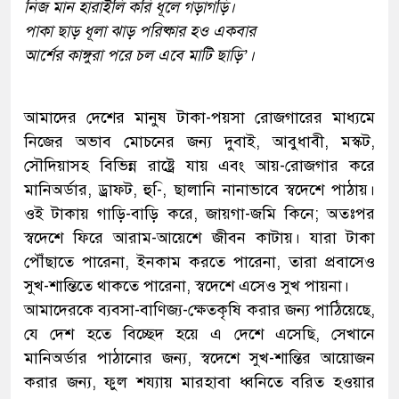
নিজ মান হারাইলি করি ধূলে গড়াগড়ি।
পাকা ছাড় ধূলা ঝাড় পরিষ্কার হও একবার
আর্শের কাঙ্গুরা পরে চল এবে মাটি ছাড়ি’।
আমাদের দেশের মানুষ টাকা-পয়সা রোজগারের মাধ্যমে
নিজের অভাব মোচনের জন্য দুবাই, আবুধাবী, মস্কট,
সৌদিয়াসহ বিভিন্ন রাষ্ট্রে যায় এবং আয়-রোজগার করে
মানিঅর্ডার, ড্রাফট, হু-ি, ছালানি নানাভাবে স্বদেশে পাঠায়।
ওই টাকায় গাড়ি-বাড়ি করে, জায়গা-জমি কিনে; অতঃপর
স্বদেশে ফিরে আরাম-আয়েশে জীবন কাটায়। যারা টাকা
পৌঁছাতে পারেনা, ইনকাম করতে পারেনা, তারা প্রবাসেও
সুখ-শান্তিতে থাকতে পারেনা, স্বদেশে এসেও সুখ পায়না।
আমাদেরকে ব্যবসা-বাণিজ্য-ক্ষেতকৃষি করার জন্য পাঠিয়েছে,
যে দেশ হতে বিচ্ছেদ হয়ে এ দেশে এসেছি, সেখানে
মানিঅর্ডার পাঠানোর জন্য, স্বদেশে সুখ-শান্তির আয়োজন
করার জন্য, ফুল শয্যায় মারহাবা ধ্বনিতে বরিত হওয়ার