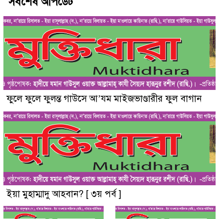
সর্বশেষ আপডেট
ফুলে ফুলে ফুলন্ত গাউসে আ’যম মাইজভাণ্ডারীর ফুল বাগান
ইয়া মুহাম্মাদু আহবান? [ ৩য় পর্ব ]