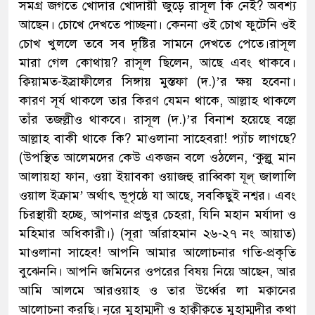
সমগ্র জগতে খোদার খোদায়ী জুড়ে রাসূল কি নেই? অবশ্য
আছেন। চোখে দেখতে পাচ্ছনা। কেননা ওই চোখ ফুটেনি ওই
চোখ খুললে তবে সব দৃষ্টির সামনে দেখতে পেতে।রাসূল
মারা গেল কোথায়? রাসূল ছিলেন, আছে এবং থাকবে।
ক্বিয়ামত-ইস্রাফীলের সিঙ্গায় মুস্তফা (দ.)’র ক্ষয় হবেনা।
কারণ সূর্য থাকলে তার কিরণ যেমন থাকে, আল্লাহ থাকলে
তাঁর তজল্লীও থাকবে। রাসূল (দ.)’র বিনাশ হয়েছে বল্লে
আল্লাহ বাকী থাকে কি? মাওলানা সাহেবরা! প্যাঁচ লাগছে?
(উপস্থিত আলেমদের কেউ একজন বলে ওঠলেন, ‘কুল্লু মান
আলায়হা ফান, ওয়া ইয়াব্কা ওয়াজহু রাব্বিকা যূল্ জালালি
ওয়াল ইক্রাম’ অর্থাৎ ভূপৃষ্ঠে যা আছে, সবকিছুই নশ্বর। এবং
চিরস্থায়ী হচ্ছে, আপনার প্রভুর চেহরা, যিনি মহান মর্যাদা ও
মহিমার অধিকারী।) (সূরা র্আরাহমান ২৬-২৭ নং আয়াত)
মাওলানা সাহেব! আপনি আমার আলোচনার গতি-প্রকৃতি
বুঝেননি। আপনি জমিনের ওপরের বিষয় নিয়ে আছেন, আর
আমি আলমে আরওয়াহ ও তার উর্ধ্বের লা মক্বানের
আলোচনা করছি। নূরে মুহাম্মদী ও হাক্বীক্বতে মুহাম্মদীর কথা