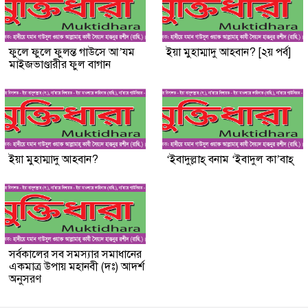
ফুলে ফুলে ফুলন্ত গাউসে আ’যম
ইয়া মুহাম্মাদু আহবান? [২য় পর্ব]
মাইজভাণ্ডারীর ফুল বাগান
ইয়া মুহাম্মাদু আহবান?
‘ইবাদুল্লাহ্ বনাম ‘ইবাদুল কা’বাহ্
সর্বকালের সব সমস্যার সমাধানের
একমাত্র উপায় মহানবী (দঃ) আদর্শ
অনুসরণ