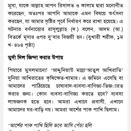
মূসা, যাকে আল্লাহ আপন রিসালত ও কালাম দ্বারা মনোনীত
করেছেন; অতঃপর আপনি আমাকে এমন বিষয়ে ভর্ৎসনা
করছেন, যা আমার সৃষ্টির পূর্বে নির্ধারণ করে রাখা হয়েছে। এ
ঘটনার বর্ণনাত্তোর রাসূলুল্লাহ (দ.) বলেন, আদম (আ.)
বিতর্কে মূসার ওপর দু’বার বিজয়ী হন। (বুখারী শরীফ, ১ম
খ- ৪৮৪ পৃষ্ঠা)
মুর্দা দিল জিন্দা করার উপায়
পিয়ারে মুসলমানো! ‘আদ্দুনিয়াউ মায্রা‘আতুল আখিরাতি’
দুনিয়া আখিরাতের কৃষিক্ষেত-খামার। এ জমিনে এসেছি বা
আমাদের পাঠিয়েছে চাষাবাদ-ব্যবসা-বাণিজ্য-তিজ
ারত
করার জন্য। কোন ব্যবসা-বাণিজ্য করতে হবে? ব্যবসা
লাভজনক হতে হবে। আমরা এখানে প্রবাসী, এখানে
আমাদের ঘর-বাড়ি নয়। আমরা আর্শের পাক পাখি ছিলাম।
‘আর্শের পাক পাখি ছিলি ভবে আসি পেঁচা হলি