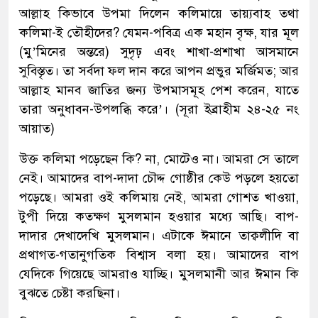
আল্লাহ কিভাবে উপমা দিলেন কলিমায়ে তায়্যবাহ তথা
কলিমা-ই তৌহীদের? যেমন-পবিত্র এক মহান বৃক্ষ, যার মূল
(মু’মিনের অন্তরে) সুদৃঢ় এবং শাখা-প্রশাখা আসমানে
সুবিস্তৃত। তা সর্বদা ফল দান করে আপন প্রভুর মর্জিমত; আর
আল্লাহ মানব জাতির জন্য উপমাসমূহ পেশ করেন, যাতে
তারা অনুধাবন-উপলব্ধি করে’। (সূরা ইব্রাহীম ২৪-২৫ নং
আয়াত)
উক্ত কলিমা পড়েছেন কি? না, মোটেও না। আমরা সে তালে
নেই। আমাদের বাপ-দাদা চৌদ্দ গোষ্ঠীর কেউ পড়লে হয়তো
পড়েছে। আমরা ওই কলিমায় নেই, আমরা গোশত খাওয়া,
টুপী দিয়ে কতক্ষণ মুসলমান হওয়ার মধ্যে আছি। বাপ-
দাদার দেখাদেখি মুসলমান। এটাকে ঈমানে তাক্বলীদি বা
প্রথাগত-গতানুগতিক বিশ্বাস বলা হয়। আমাদের বাপ
যেদিকে গিয়েছে আমরাও যাচ্ছি। মুসলমানী আর ঈমান কি
বুঝতে চেষ্টা করছিনা।