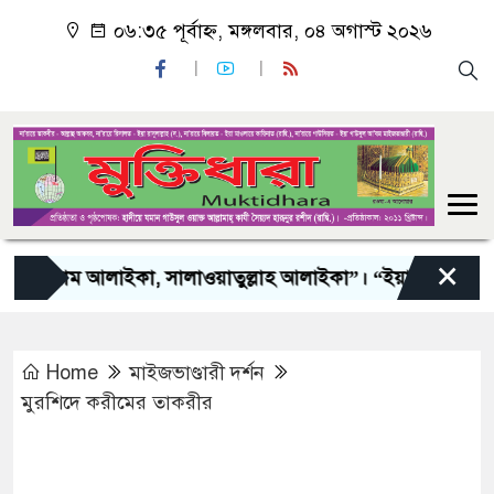
০৬:৩৫ পূর্বাহ্ন, মঙ্গলবার, ০৪ অগাস্ট ২০২৬
×
আলাইকা, সালাওয়াতুল্লাহ আলাইকা”। “ইয়া গাউসু সালাম আলায়কা,
Home
মাইজভাণ্ডারী দর্শন
মুরশিদে করীমের তাকরীর