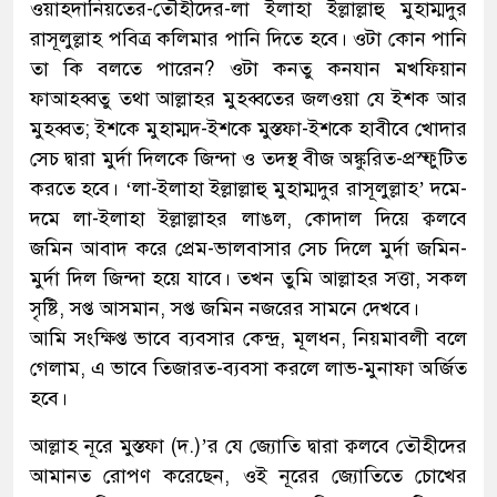
ওয়াহদানিয়তের-তৌহীদের-লা ইলাহা ইল্লাল্লাহু মুহাম্মদুর
রাসূলুল্লাহ পবিত্র কলিমার পানি দিতে হবে। ওটা কোন পানি
তা কি বলতে পারেন? ওটা কনতু কনযান মখফিয়ান
ফাআহব্বতু তথা আল্লাহর মুহব্বতের জলওয়া যে ইশক আর
মুহব্বত; ইশকে মুহাম্মদ-ইশকে মুস্তফা-ইশকে হাবীবে খোদার
সেচ দ্বারা মুর্দা দিলকে জিন্দা ও তদস্থ বীজ অঙ্কুরিত-প্রস্ফুটিত
করতে হবে। ‘লা-ইলাহা ইল্লাল্লাহু মুহাম্মদুর রাসূলুল্লাহ’ দমে-
দমে লা-ইলাহা ইল্লাল্লাহর লাঙল, কোদাল দিয়ে ক্বলবে
জমিন আবাদ করে প্রেম-ভালবাসার সেচ দিলে মুর্দা জমিন-
মুর্দা দিল জিন্দা হয়ে যাবে। তখন তুমি আল্লাহর সত্তা, সকল
সৃষ্টি, সপ্ত আসমান, সপ্ত জমিন নজরের সামনে দেখবে।
আমি সংক্ষিপ্ত ভাবে ব্যবসার কেন্দ্র, মূলধন, নিয়মাবলী বলে
গেলাম, এ ভাবে তিজারত-ব্যবসা করলে লাভ-মুনাফা অর্জিত
হবে।
আল্লাহ নূরে মুস্তফা (দ.)’র যে জ্যোতি দ্বারা ক্বলবে তৌহীদের
আমানত রোপণ করেছেন, ওই নূরের জ্যোতিতে চোখের