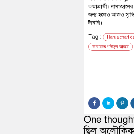
হাহাকার করে ওঠে। নি
কেউ নীরবে কাঁদছে আর
২টা পর্যন্ত নানাজান
এক ঘন্টা পর নানাজান
নানাজান বললেন, ‘আহ
থেমে গেল, অশ্রু বন্ধ হ
অনুপস্থিতি অনুভূত হতে
এক অপরিপক্কের স্মৃতি
ক্ষমাপ্রার্থী। নানাজ
জন্য হলেও আজও স্মৃতি
টানছি।
Tag :
Harualchari da
কারামতে গাউসুল আজম