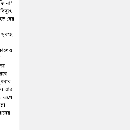
সে-তো
 যতইনা
েনে
্যন্ত
এটাই
রণা।
জি না’
িদ্যুৎ
তে বের
 সুবহে
াকালেও
ে
ৃদয়