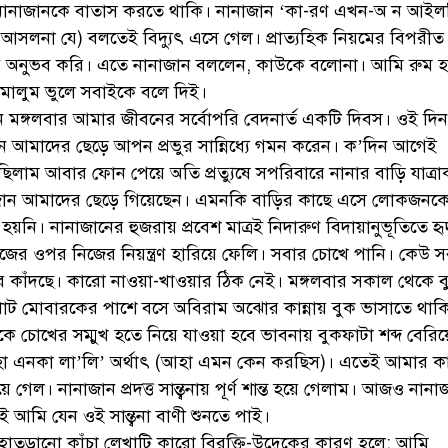
িয়েছিলাম কতক্ষণ অবস্থানের জন্য, ফাহিমার জন্য পারলাম কৈ? 
 মাথায় তুলতে শুরু করেছিল। ‘এই ধর তোর কলম নেয়’। এতে আমি
য়ে বেশি আশ্চর্যান্বিত হলাম। নানাজান কলম নিলেন, আর আমি না জ
য লজ্জার সাথে সাথে বিস্মিত হলাম যে, আমার আওয়াজতো মসজিদ পর
 নানাজান শুনলেন কী করে!
দের বাসায় আসলেন। তখন আমরা চট্টগ্রাম নাজির পাড়ার হীরাবানু
াম। প্রচণ্ড গরমের দিন। বিদ্যুৎ গেলতো আসার নামগন্ধ থাকতোনা; 
সে দিনও মাগরিবের সময় বিদ্যুৎ চলে যায়। শুরু হয় গরম ও মশার যন্ত্
নানাজানকে বাতাস করতে থাকি। নানাজান ‘কা-রণ এখন-অ ন আইল
 আসলনা যে) বলতেই বিদ্যুৎ এসে গেল। প্রাত্যহিক নিয়মের বিপরীত ব
য় অনুভব করি। এতে নানাজান বললেন, কাউকে বলোনা। আমি রুম হ
েমালুম ভুলে সবাইকে বলে দিই।
মঙ্গলবার আমার জীবনের সর্বোপরি বেদনার্ত একটি দিবস। ওই দিন
 আমাদের ছেড়ে আপন প্রভুর সান্নিধ্যে গমন করেন। ক’দিন আগেই
িলাম আবার ফোন পেয়ে অতি প্রত্যুষে সপরিবারে নানার বাড়ি যাত্র
জান আমাদের ছেড়ে গিয়েছেন। এমনকি বাড়ির কাছে এসে লোকজনক
হয়নি। নানাজানের হুজরায় প্রবেশ মাত্রই নিদারুণ বিদায়ানুভূতিতে হ