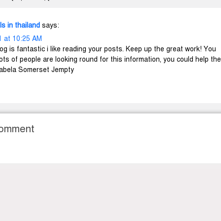
 on “
নানাজানের দৈনন্দিনের টুকিটাক
তায় ভরা
”
ls in thailand
says:
1 at 10:25 AM
og is fantastic i like reading your posts. Keep up the great work! You
ots of people are looking round for this information, you could help th
nnabela Somerset Jempty