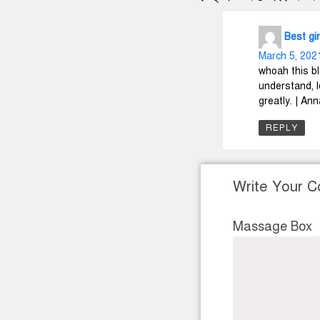
One thought
ছিল অলৌকিক
Best gir
March 5, 202
whoah this bl
understand, l
greatly. | A
REPLY