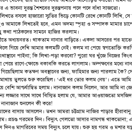
নাজানের দৈনন্দিনের টুকিটাকিও ছিল অলৌকিকতায় ভরা
🖋️আমাতুল মুস্তফা ফাহিমা
 পুরো জীবনই ছিল অলৌকিকতায় পরিপূর্ণ। এক অলৌকিক সত্তা হিসেবে
 বয়স থেকেই তাঁর প্রতিটি বিষয় আমাকে আলোড়িত করতো। এমন 
 এ ভাবনা দুরন্ত শৈশবের দুরন্তপনায় পদে পদে বাঁধা সাজতো।
িখতে বসলে হাজারো স্মৃতির ভিড়ে কোনটি রেখে কোনটি লিখি, সে চি
ুও আমাকে লিখতেই হবে, এমন অদম্য স্পৃহা ও সম্পাদক মামার চাপে
ু কথা পাঠকদের সামনে হাজির করলাম।
েণীতে অধ্যয়নরত। থাকতাম নানার বাড়িতে। একদা আসরের পর হাতে
 টেবিলে গিয়ে দেখি আমার কলমটি নেই। কলম না পেয়ে স্বগতোক্তি কর
 যথাস্থানে পাইনা; কি লিখা-পড়া করবো? পুরো ঘর খুঁজে নিজের কিংব
পেয়ে রাগে-ক্ষোভে বকাবকি করতে লাগলাম। অল্পক্ষণের মধ্যে না