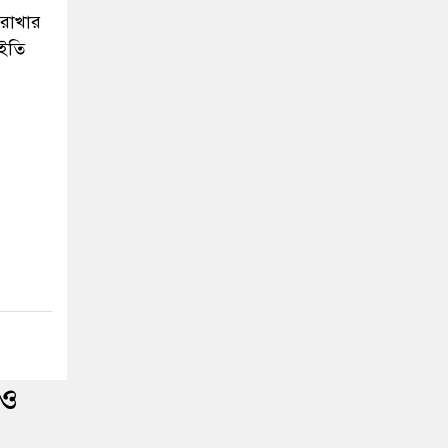
সরবে
ুধবার
কি। আর
য়ে এলে
্না
াজানের
 রাখার
 ইতি