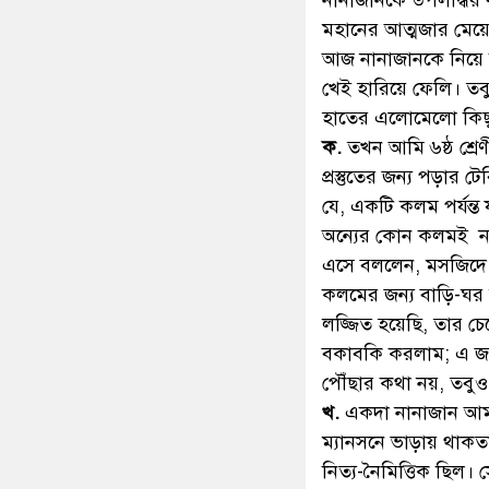
না
নানাজান (রাদ্বি.)’র
নানাজানকে উপলদ্ধির
মহানের আত্মজার মেয়ের
আজ নানাজানকে নিয়ে ল
খেই হারিয়ে ফেলি। তব
হাতের এলোমেলো কিছ
ক.
তখন আমি ৬ষ্ঠ শ্র
প্রস্তুতের জন্য পড়ার
যে, একটি কলম পর্যন্ত
অন্যের কোন কলমই না 