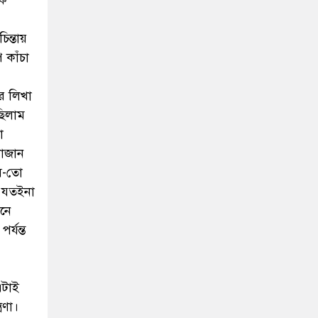
এক
ন্তায়
 কাঁচা
র লিখা
ছিলাম
া
নাজান