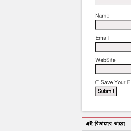
Write Your 
Massage Box
Name
Email
WebSite