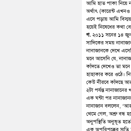
এসে বললেন, মসজিদে গ
কলমের জন্য বাড়ি-ঘর
লজ্জিত হয়েছি, তার চে
বকাবকি করলাম; এ জন্
পৌঁছার কথা নয়, তবুও
খ.
একদা নানাজান আমা
ম্যানসনে ভাড়ায় থাকত
নিত্য-নৈমিত্তিক ছিল। 
আমি হাত পাকা নিয়ে 
অর্থাৎ (কারেন্ট এখনও
এসে পড়ায় আমি বিস্ম
হয়েই নিষেধের কথা ব
গ.
২০১১ সনের ১৪ জুন 
সাদিকের সময় নানাজান
নানাজানকে দেখে এসেছ
মনে আসেনি যে, নানা
কাঁদতে দেখেও তা মনে 