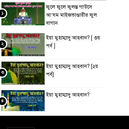
ফুলে ফুলে ফুলন্ত গাউসে
১
আ’যম মাইজভাণ্ডারীর ফুল
বাগান
ইয়া মুহাম্মাদু আহবান? [ ৩য়
২
পর্ব ]
ইয়া মুহাম্মাদু আহবান? [২য়
৩
পর্ব]
ইয়া মুহাম্মাদু আহবান?
৪
‘ইবাদুল্লাহ্ বনাম ‘ইবাদুল