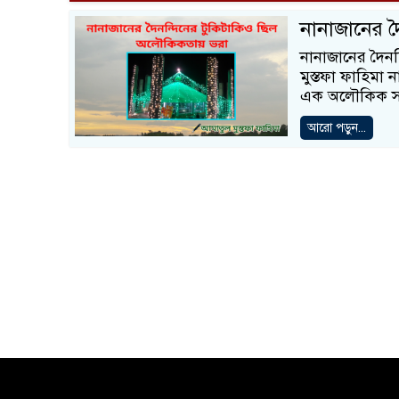
নানাজানের দ
নানাজানের দৈন
মুস্তফা ফাহিমা 
এক অলৌকিক সত্
আরো পড়ুন...