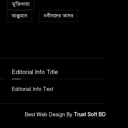
৫
কা’বাহ্
মুক্তিধারা
আঞ্জুমান
নবীনদের আসর
সর্বকালের সব সমস্যার
৬
সমাধানের একমাত্র উপায়
মহানবী (দঃ) আদর্শ অনুসরণ
প্রেমাস্পদের গলি
৭
Editorial Info Title
অঞ্চল ভিত্তিক জশনে জুলূসে
৮
Editorial Info Text
ঈদে মিলাদুন্নবী এর গুরুত্ব
আইয়ূবীদের গ্রীবায় মারওয়ানী
Best Web Design By
Trust Soft BD
৯
কালো হাত