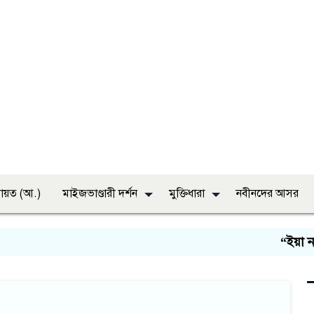
ায়ত (আ.)
মাইজভাণ্ডারী দর্শন
মুক্তিধারা
নবীনদের আসর
“ইয়া নবী