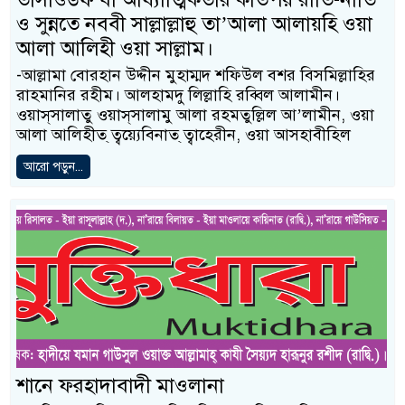
ও সুন্নতে নববী সাল্লাল্লাহু তা’আলা আলায়হি ওয়া
আলা আলিহী ওয়া সাল্লাম।
-আল্লামা বোরহান উদ্দীন মুহাম্মদ শফিউল বশর বিসমিল্লাহির
রাহমানির রহীম। আলহামদু লিল্লাহি রব্বিল আলামীন।
ওয়াস্‌সালাতু ওয়াস্‌সালামু আলা রহমতুল্লিল আ’লামীন, ওয়া
আলা আলিহীত্‌ ত্বয়্যেবিনাত্‌ ত্বাহেরীন, ওয়া আসহাবীহিল
আরো পড়ুন...
শানে ফরহাদাবাদী মাওলানা