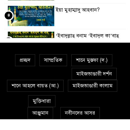
ইয়া মুহাম্মাদু আহবান?
৪
‘ইবাদুল্লাহ্ বনাম ‘ইবাদুল কা’বাহ্
৫
প্রচ্ছদ
সাম্প্রতিক
শানে মুস্তফা (দ.)
সর্বকালের সব সমস্যার সমাধানের
৬
একমাত্র উপায় মহানবী (দঃ) আদর্শ
মাইজভাণ্ডারী দর্শন
অনুসরণ
শানে আহলে বায়ত (আ.)
মাইজভাণ্ডারী কালাম
প্রেমাস্পদের গলি
৭
মুক্তিধারা
আঞ্জুমান
নবীনদের আসর
অঞ্চল ভিত্তিক জশনে জুলূসে ঈদে
৮
মিলাদুন্নবী এর গুরুত্ব
অন্যান্য