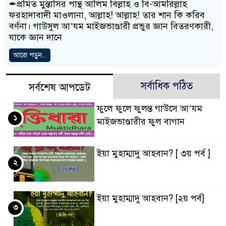
✒প্রমিত মুন্তাসির পান্থ আলিম বিল্লাহ ও বি-আমরিল্লাহ
ফরহাদাবাদী মাওলানা, আল্লাহ! আল্লাহ! তার শান কি করিব
বর্ণনা। গাউসুল আ’যম মাইজভাণ্ডারী প্রভুর জ্ঞান বিতরণকারী,
যাকে জ্ঞান দানে
আরো পড়ুন...
সর্বাধিক পঠিত
সর্বশেষ আপডেট
ফুলে ফুলে ফুলন্ত গাউসে আ’যম
১
মাইজভাণ্ডারীর ফুল বাগান
ইয়া মুহাম্মাদু আহবান? [ ৩য় পর্ব ]
২
ইয়া মুহাম্মাদু আহবান? [২য় পর্ব]
৩