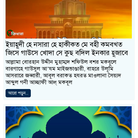
ইয়াহূদী হে নসারা হে হাকীকত মে বহী কমবখ্ত
জিসে গাউসে খোদা সে কুছ বদিল ইনকার হূজাবে
আল্লামা বোরহান উদ্দীন মুহাম্মদ শফিউল বশর মকবূলে
বারগাহে গাউসুল আ’যম মাইজভাণ্ডারী, বাহরে উলূমি
আসরারে জব্বারী, আবূল বরাকত হযরত মাওলানা সৈয়্যদ
আব্দুল গনী আচ্ছাফী আল্ মকবূল
আরো পড়ুন...