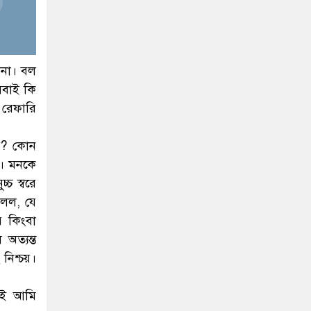
মনা। বল
সবাই কি
 রেফারি
ায়? কোন
া। মনকে
চ স্বরে
চলল, যে
র কিংবা
অত্যন্ত
নিশ্চয়।
থাই আমি