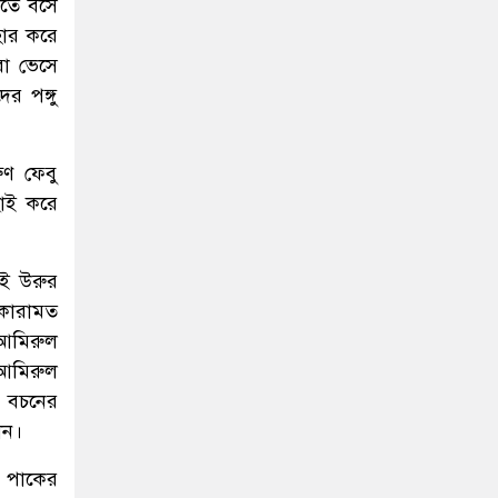
িতে বসে
িহার করে
রা ভেসে
র পঙ্গু
ুণ ফেবু
ছাই করে
ুই উরুর
 কারামত
র আমিরুল
আমিরুল
র বচনের
ান।
ে পাকের