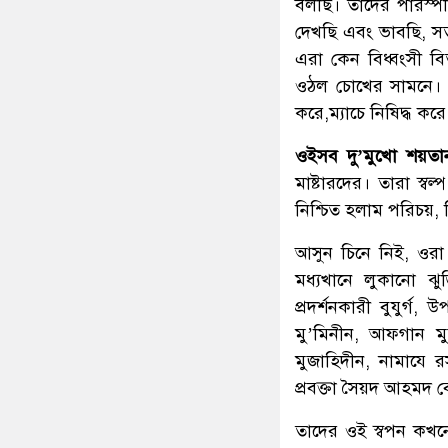
বলছি। তাদের পারস্পরি
দেখছি এবং ভাবছি, সত্য 
এরা কেন বিধ্বংসী বি
ওঠল চোখের সামনে। ওদে
করে,ম্যাচে নিষিদ্ধ ক
ওইসব দু’মুখো শয়ত
মাষ্টারদের। তারা স্ব
নিশ্চিত হলাম পরিচয়, 
আসুন চিনে নিই, ওরা 
মধ্যখানে লুকানো ঝ
প্রদর্শনকারী বুযুর্গ,
মু’মিনীন, আফগান ম
মুজাহিদীন, নামাযে র
প্রবক্তা সৈয়দ আহমদ ব
তাদের ওই স্বপন কখনো