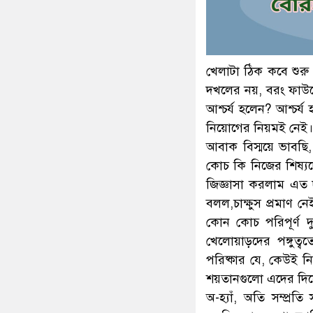
খেলাটা ঠিক কবে শুর
দখলের নয়, বরং ফাউলে
আশ্চর্য হলেন? আশ্চর
নিয়োগের নিয়মই নেই।
আবাক বিস্ময়ে ভাবছি
কোচ কি নিজের শিষ্য
জিজ্ঞাসা করলাম এত 
বলল,চাক্ষুস প্রমাণ ন
কোন কোচ পরিপূর্ণ দু
খেলোয়াড়দের পঙ্গুত্
পরিষ্কার যে, কেউই নি
শয়তানগুলো এদের দিয়ে
অ-হ্যাঁ, অতি সম্প্র