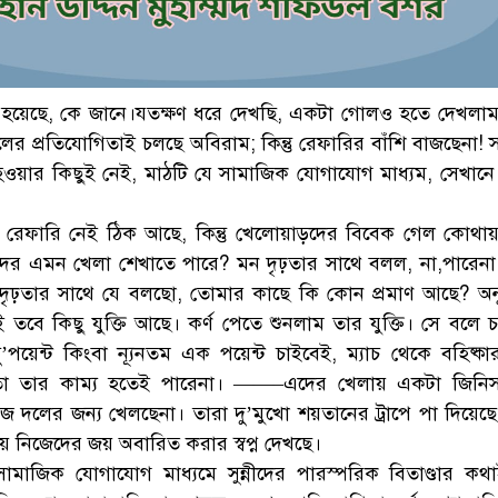
ু হয়েছে, কে জানে।যতক্ষণ ধরে দেখছি, একটা গোলও হতে দেখলা
র প্রতিযোগিতাই চলছে অবিরাম; কিন্তু রেফারির বাঁশি বাজছেনা! 
্য হওয়ার কিছুই নেই, মাঠটি যে সামাজিক যোগাযোগ মাধ্যম, সেখানে
, রেফারি নেই ঠিক আছে, কিন্তু খেলোয়াড়দের বিবেক গেল কোথ
দের এমন খেলা শেখাতে পারে? মন দৃঢ়তার সাথে বলল, না,পারেন
দৃঢ়তার সাথে যে বলছো, তোমার কাছে কি কোন প্রমাণ আছে? অনুচ্
েই তবে কিছু যুক্তি আছে। কর্ণ পেতে শুনলাম তার যুক্তি। সে বলে 
’পয়েন্ট কিংবা ন্যূনতম এক পয়েন্ট চাইবেই, ম্যাচ থেকে বহিষ্কা
বতো তার কাম্য হতেই পারেনা। ——–এদের খেলায় একটা জিনিস 
জ দলের জন্য খেলছেনা। তারা দু’মুখো শয়তানের ট্রাপে পা দিয়েছে 
 নিজেদের জয় অবারিত করার স্বপ্ন দেখছে।
তি সামাজিক যোগাযোগ মাধ্যমে সুন্নীদের পারস্পরিক বিতাণ্ডার ক