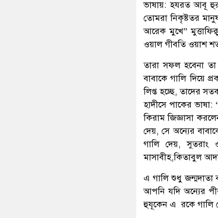
ভাষায়: হযরত আবূ হুরা
তোমরা নিকৃষ্টতর মান
আরেক মুখে” মুত্তাফি
ওয়াল গীবতি ওয়াশ শতম
তারা সফল হবেনা তা ঠি
বাবাকে গালি দিয়ে প্র
লিপ্ত হচ্ছে, তাদের স
হাদীসে পাকের ভাষা: 
কিরাম জিজ্ঞাসা করলে
দেয়, সে অন্যের বাবা
গালি দেয়, সুতরাং ও
মাসাবীহ,কিতাবুল আদা
এ গালি শুধু জন্মদাতা 
আপনি যদি অন্যের পীর
হুযূকেন এ রকে গালি দ