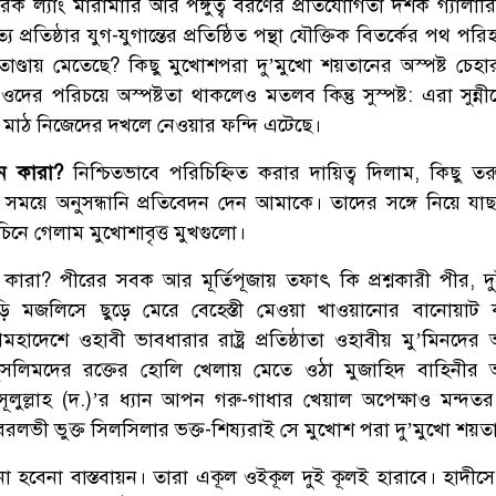
ক ল্যাং মারামারি আর পঙ্গুত্ব বরণের প্রতিযোগিতা দর্শক গ্যালার
প্রতিষ্ঠার যুগ-যুগান্তের প্রতিষ্ঠিত পন্থা যৌক্তিক বিতর্কের পথ পর
তাণ্ডায় মেতেছে? কিছু মুখোশপরা দু’মুখো শয়তানের অস্পষ্ট চেহা
র পরিচয়ে অস্পষ্টতা থাকলেও মতলব কিন্তু সুস্পষ্ট: এরা সুন্নীদে
রে মাঠ নিজেদের দখলে নেওয়ার ফন্দি এটেছে।
ান কারা?
নিশ্চিতভাবে পরিচিহ্নিত করার দায়িত্ব দিলাম, কিছু তর
ল্প সময়ে অনুসন্ধানি প্রতিবেদন দেন আমাকে। তাদের সঙ্গে নিয়ে যা
চিনে গেলাম মুখোশাবৃত্ত মুখগুলো।
কারা? পীরের সবক আর মূর্তিপূজায় তফাৎ কি প্রশ্নকারী পীর, দ
ুড়ি মজলিসে ছুড়ে মেরে বেহেস্তী মেওয়া খাওয়ানোর বানোয়াট
 উপমহাদেশে ওহাবী ভাবধারার রাষ্ট্র প্রতিষ্ঠাতা ওহাবীয় মু’মিনদে
ুসলিমদের রক্তের হোলি খেলায় মেতে ওঠা মুজাহিদ বাহিনীর 
সূলুল্লাহ (দ.)’র ধ্যান আপন গরু-গাধার খেয়াল অপেক্ষাও মন্দত
েরলভী ভুক্ত সিলসিলার ভক্ত-শিষ্যরাই সে মুখোশ পরা দু’মুখো শয়ত
 হবেনা বাস্তবায়ন। তারা একূল ওইকূল দুই কূলই হারাবে। হাদীস