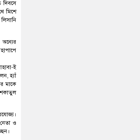
ত দিবসে
থে মিশে
 লিসানি
 অন্যের
মহাপাপে
াহাবা-ই
, হ্যাঁ
ের মাকে
িশকাতুল
্রযোজ্য।
 নেতা ও
্ছেন।