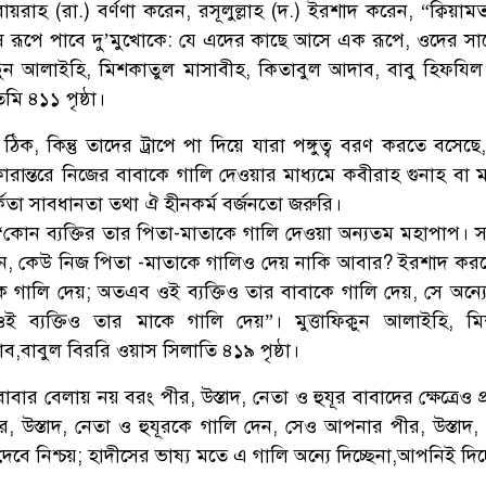
য়রাহ (রা.) বর্ণণা করেন, রসূলুল্লাহ (দ.) ইরশাদ করেন, “ক্বিয়াম
ুষ রূপে পাবে দু’মুখোকে: যে এদের কাছে আসে এক রূপে, ওদের সা
ক্বুন আলাইহি, মিশকাতুল মাসাবীহ, কিতাবুল আদাব, বাবু হিফযিল
ি ৪১১ পৃষ্ঠা।
ক, কিন্তু তাদের ট্রাপে পা দিয়ে যারা পঙ্গুত্ব বরণ করতে বসেছে,
কারান্তরে নিজের বাবাকে গালি দেওয়ার মাধ্যমে কবীরাহ গুনাহ বা 
তর্কতা সাবধানতা তথা ঐ হীনকর্ম বর্জনতো জরুরি।
“কোন ব্যক্তির তার পিতা-মাতাকে গালি দেওয়া অন্যতম মহাপাপ। স
ন, কেউ নিজ পিতা -মাতাকে গালিও দেয় নাকি আবার? ইরশাদ করলেন
কে গালি দেয়; অতএব ওই ব্যক্তিও তার বাবাকে গালি দেয়, সে অন্য
ই ব্যক্তিও তার মাকে গালি দেয়”। মুত্তাফিক্বুন আলাইহি, ম
ব,বাবুল বিররি ওয়াস সিলাতি ৪১৯ পৃষ্ঠা।
বাবার বেলায় নয় বরং পীর, উস্তাদ, নেতা ও হুযূর বাবাদের ক্ষেত্রেও প
, উস্তাদ, নেতা ও হুযূরকে গালি দেন, সেও আপনার পীর, উস্তাদ,
েবে নিশ্চয়; হাদীসের ভাষ্য মতে এ গালি অন্যে দিচ্ছেনা,আপনিই দিচ