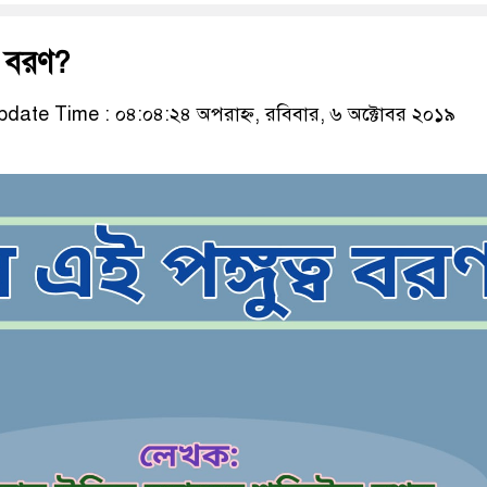
ব বরণ?
date Time : ০৪:০৪:২৪ অপরাহ্ন, রবিবার, ৬ অক্টোবর ২০১৯