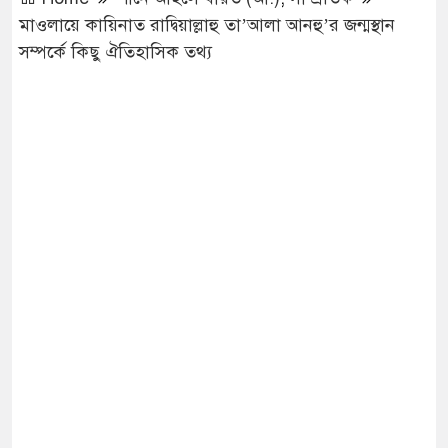
মাওলায়ে কায়িনাত রাদ্বিয়াল্লাহু তা’আলা আনহু’র জন্মস্থান
সম্পর্কে কিছু ঐতিহাসিক তথ্য