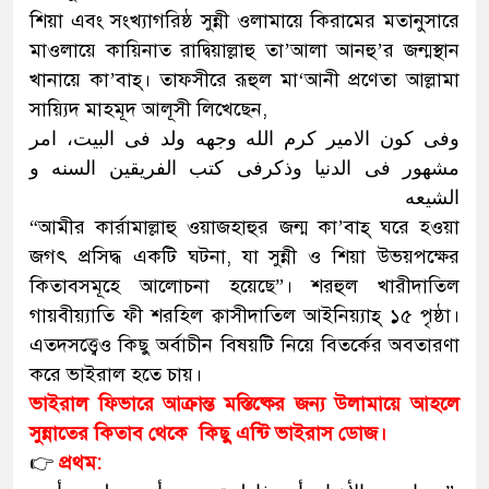
শিয়া এবং সংখ্যাগরিষ্ঠ সুন্নী ওলামায়ে কিরামের মতানুসারে
মাওলায়ে কায়িনাত রাদ্বিয়াল্লাহু তা’আলা আনহু’র জন্মস্থান
খানায়ে কা’বাহ্। তাফসীরে রূহুল মা‘আনী প্রণেতা আল্লামা
সায়্যিদ মাহমূদ আলূসী লিখেছেন,
وفی کون الامیر کرم الله وجهه ولد فی البیت، امر
مشهور فی الدنیا وذکرفی کتب الفریقین السنه و
الشیعه
“আমীর কার্রামাল্লাহু ওয়াজহাহুর জন্ম কা’বাহ্ ঘরে হওয়া
জগৎ প্রসিদ্ধ একটি ঘটনা, যা সুন্নী ও শিয়া উভয়পক্ষের
কিতাবসমূহে আলোচনা হয়েছে”। শরহুল খারীদাতিল
গায়বীয়্যাতি ফী শরহিল ক্বাসীদাতিল আইনিয়্যাহ্ ১৫ পৃষ্ঠা।
এতদসত্ত্বেও কিছু অর্বাচীন বিষয়টি নিয়ে বিতর্কের অবতারণা
করে ভাইরাল হতে চায়।
ভাইরাল ফিভারে আক্রান্ত মস্তিষ্কের জন্য উলামায়ে আহলে
সুন্নাতের কিতাব থেকে কিছু এন্টি ভাইরাস ডোজ।
👉
প্রথম: