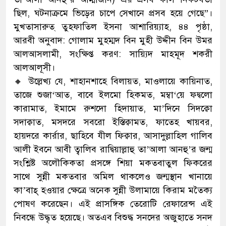
ছিল, ঘটনাক্রমে ভিড়ের চাপে সেখানে প্রসব হয়ে গেছে”।
মুখতাসারুত্ তুহফাতিল ইসনা আশারিয়্যাহ, ৪৪ পৃষ্ঠা,
আরবী অনুবাদ: গোলাম মুহম্মদ বিন মুহী উদ্দীন বিন উমর
আলআসলামী, সংক্ষিপ্ত করণ: সায়্যিদ মাহমূদ শকরী
আলআলূসী।
🔸 উল্লেখ্য যে, শাহানশাহে বিলায়ত, মাওলায়ে কায়িনাত,
তাজে শুজা‘আত, বাবে ইলমো হিকমত, মম্বা‘য়ে ফদ্বলো
কারামাত, ইমামে রুশদো হিদায়াত, মা’দিনে সিদক্বো
সদাক্বাত, মসদরে সবরো ইস্তিক্বামত, ফাতেহ খায়বর,
হায়দরে কার্রার, ছাহিবে যীল ফিক্বার, আসাদুল্লাহিল গালিব
আলী ইবনে আবী ত্বালিব রাদ্বিয়াল্লাহু তা’আলা আনহু’র জন্ম
সংশ্লিষ্ট অলৌকিকতা প্রসঙ্গে শিয়া মকতবাতুল ফিকরের
সাথে সুন্নী মকতবার অমিল থাকলেও জন্মস্থান খানায়ে
কা’বাহ্ হওয়ার ক্ষেত্রে অনেক সুন্নী উলামায়ে কিরাম মতৈক্য
পোষণ করেছেন। এই প্রাসঙ্গিক তেরোটি রেফারেন্স এই
নিবন্ধে উদ্ধৃত হয়েছে। অতএব বিশুদ্ধ সনদের অজুহাতে সনদ