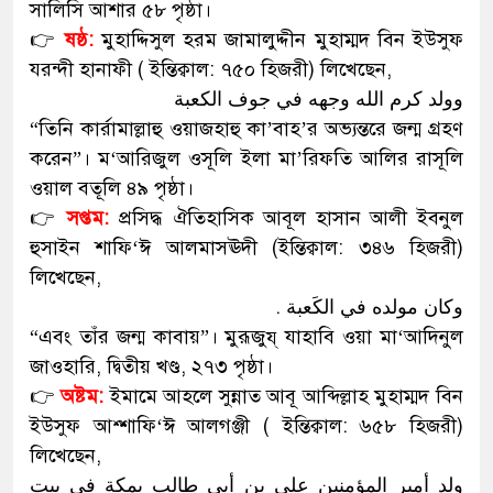
সালিসি আশার ৫৮ পৃষ্ঠা।
👉
ষষ্ঠ:
মুহাদ্দিসুল হরম জামালুদ্দীন মুহাম্মদ বিন ইউসুফ
যরন্দী হানাফী ( ইন্তিক্বাল: ৭৫০ হিজরী) লিখেছেন,
وولد کرم الله وجهه في جوف الکعبة
“তিনি কার্রামাল্লাহু ওয়াজহাহু কা’বাহ’র অভ্যন্তরে জন্ম গ্রহণ
করেন”। ম‘আরিজুল ওসূলি ইলা মা’রিফতি আলির রাসূলি
ওয়াল বতূলি ৪৯ পৃষ্ঠা।
👉
সপ্তম:
প্রসিদ্ধ ঐতিহাসিক আবূল হাসান আলী ইবনুল
হুসাইন শাফি‘ঈ আলমাসঊদী (ইন্তিক্বাল: ৩৪৬ হিজরী)
লিখেছেন,
وكان مولده في الكَعبة .
“এবং তাঁর জন্ম কাবায়”। মুরূজুয্ যাহাবি ওয়া মা‘আদিনুল
জাওহারি, দ্বিতীয় খণ্ড, ২৭৩ পৃষ্ঠা।
👉
অষ্টম:
ইমামে আহলে সুন্নাত আবূ আব্দিল্লাহ মুহাম্মদ বিন
ইউসুফ আশ্শাফি‘ঈ আলগঞ্জী ( ইন্তিক্বাল: ৬৫৮ হিজরী)
লিখেছেন,
ولد أمير المؤمنين علي بن أبي طالب بمكة في بيت