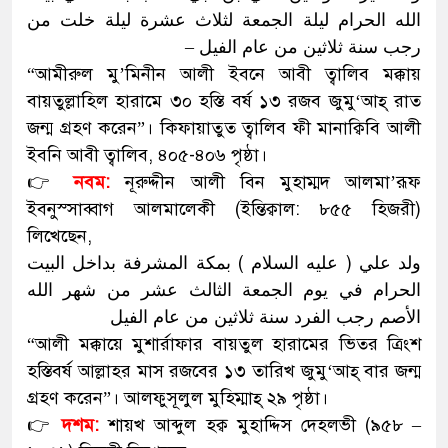
الله الحرام ليلة الجمعة لثلاث عشرة ليلة خلت من
رجب سنة ثلاثين من عام الفيل –
“আমীরুল মু’মিনীন আলী ইবনে আবী ত্বালিব মক্কায়
বায়তুল্লাহিল হারামে ৩০ হস্তি বর্ষ ১৩ রজব জুমু‘আহ্ রাত
জন্ম গ্রহণ করেন”। কিফায়াতুত ত্বালিব ফী মানাক্বিবি আলী
ইবনি আবী ত্বালিব, ৪০৫-৪০৬ পৃষ্ঠা।
👉
নবম:
নূরুদ্দীন আলী বিন মুহাম্মদ আলমা’রূফ
ইবনুস্সাব্বাগ আলমালেকী (ইন্তিক্বাল: ৮৫৫ হিজরী)
লিখেছেন,
ولد علي ( عليه السلام ) بمكة المشرفة بداخل البيت
الحرام في يوم الجمعة الثالث عشر من شهر الله
الأصم رجب الفرد سنة ثلاثين من عام الفيل
“আলী মক্কায়ে মুশার্রাফার বায়তুল হারামের ভিতর ত্রিংশ
হস্তিবর্ষ আল্লাহর মাস রজবের ১৩ তারিখ জুমু‘আহ্ বার জন্ম
গ্রহণ করেন”। আলফুসূলুল মুহিম্মাহ্ ২৯ পৃষ্ঠা।
👉
দশম:
শায়খ আব্দুল হক্ব মুহাদ্দিস দেহলভী (৯৫৮ –