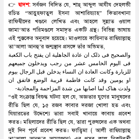
👉
দ্বাদশ:
সর্বজন বিদিত যে, শাহ্ আব্দুল আযীয দেহলভী
রচিত “আত্তুহফাতুল ইসনা আশারিয়্যাহ” কিতাবখানা
রাফিদ্বীদের খণ্ডনে লেখিত এবং আহলে সুন্নাত ওয়াল
জামা‘আত পরিমণ্ডলে সমাদৃত একটি গ্রন্থ। বিভিন্ন ভাষায়
এই পুস্তকের অনুবাদ হয়েছে। মাওলায়ে কায়িনাত রাদ্বিয়াল্লাহু
তা’আলা আনহু’র জন্মস্থান প্রসঙ্গে তাঁর অভিমত,
والصحیح فی ذلک ان عادة الجاهلیة ان یفتح باب الکعبة
فی الیوم الخامس عشر من رجب ویدخلون جمیعهم
للزیارة وکانت العادة ان النساء یدخلن قبل الرجال بیوم
او یومین وقد کانت فاطمة قریبة الوضع فاتفق ان
ولدت هناک لما اصابها من شدة المزاحمة والمجاذبة-
“ওই সংক্রান্ত বিশুদ্ধ ঘটনা হল যে, অজ্ঞতার যুগের মানুষদের
রীতি ছিল যে, ১৫ রজব কাবার দরজা খোলা হত এবং
যিয়ারতের উদ্দেশ্যে তারা সবাই খানায়ে কাবায় প্রবেশ
করত। মহিলাদের রীতি ছিল যে, তারা পুরুষদের এক অথবা
দুই দিন পূর্বে প্রবেশ করত। ফাত্বিমা ( আলী রাদ্বিয়াল্লাহু
তা’আলা আনহু’র আম্মাজান) এর প্রসব কাল নিকটবর্তী