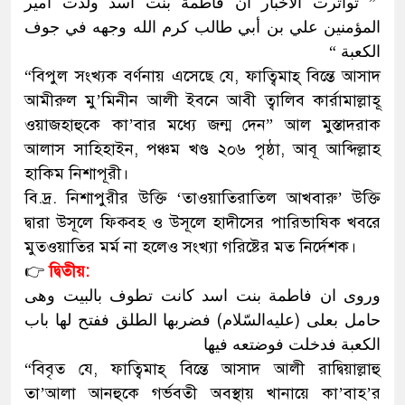
” تواترت الأخبار أن فاطمة بنت أسد ولدت أمير
المؤمنين علي بن أبي طالب كرم الله وجهه في جوف
الكعبة “
“বিপুল সংখ্যক বর্ণনায় এসেছে যে, ফাত্বিমাহ্ বিন্তে আসাদ
আমীরুল মু’মিনীন আলী ইবনে আবী ত্বালিব কার্রামাল্লাহূ
ওয়াজহাহুকে কা’বার মধ্যে জন্ম দেন” আল মুস্তাদরাক
আলাস সাহিহাইন, পঞ্চম খণ্ড ২০৬ পৃষ্ঠা, আবূ আব্দিল্লাহ
হাকিম নিশাপূরী।
বি.দ্র. নিশাপুরীর উক্তি ‘তাওয়াতিরাতিল আখবারু’ উক্তি
দ্বারা উসূলে ফিক্ব্হ ও উসূলে হাদীসের পারিভাষিক খবরে
মুতওয়াতির মর্ম না হলেও সংখ্যা গরিষ্টের মত নির্দেশক।
👉
দ্বিতীয়:
وروی ان فاطمة بنت اسد کانت تطوف بالبیت وهی
حامل بعلی (علیه‌السّلام) فضربها الطلق ففتح لها باب
الکعبة فدخلت فوضتعه فیها
“বিবৃত যে, ফাত্বিমাহ্ বিন্তে আসাদ আলী রাদ্বিয়াল্লাহু
তা’আলা আনহুকে গর্ভবতী অবস্থায় খানায়ে কা’বাহ’র