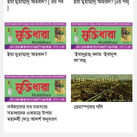
ইয়া মুহাম্মাদু আহবান? [ ৩য় পর্ব
ইয়া মুহাম্মাদু আহবান? [২য় পর্ব]
]
ইয়া মুহাম্মাদু আহবান?
‘ইবাদুল্লাহ্ বনাম ‘ইবাদুল
কা’বাহ্
সর্বকালের সব সমস্যার
প্রেমাস্পদের গলি
সমাধানের একমাত্র উপায়
মহানবী (দঃ) আদর্শ অনুসরণ