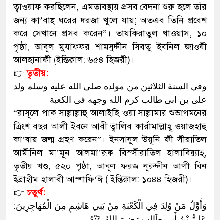
ত্বাওয়াফ করছিলেন, এমতাবস্থায় প্রসব বেদনা শুরু হলে তাঁর
জন্য কা’বাহ্ ঘরের দরজা খুলে যায়; অতএব তিনি প্রবেশ
করে সেখানে প্রসব করেন”। তাযকিরাতুল খাওয়াস, ১০
পৃষ্ঠা, আবূল মুযাফ্ফর শামসুদ্দীন সিব্তু ইবনিল জাওযী
আলহানাফী (ইন্তিক্বাল: ৬৫৪ হিজরী)।
👉
তৃতীয়:
وفی السنة الثلاثین من مولده صلی الله علیه وسلم ولد
علی بن ابی طالب کرم الله وجهه فی الکعبة
“রাসূলে পাক সাল্লাল্লাহু আলাইহি ওয়া সাল্লামার শুভাগমনের
ত্রিংশ বছর আলী ইবনে আবী ত্বালিব কার্রামাল্লাহূ ওয়াজহাহু
কা’বায় জন্ম গ্রহণ করেন”। ইনসানুল উয়ূনি ফী সীরাতিল
আমীনিল মা’মূন আলমা’রূফ বিস্সীরাতিল হালাবিয়্যাহ্,
তৃতীয় খণ্ড, ৫২০ পৃষ্ঠা, আবূল ফরজ নূরুদ্দীন আলী বিন
ইব্রাহীম হালাবী আশ্শাফি‘ঈ ( ইন্তিক্বাল: ১০৪৪ হিজরী)।
👉
চতুর্থ:
وَأَوَّلُ مَنْ وُلِدَ فِي الْكَعْبَةِ مِنْ بَنِي هَاشِمٍ مِنَ الْمُهَاجِرِينَ:
عَلِيُّ بْنُ أَبِي طَالِبٍ رَضِيَ اللهُ عَنْهُ