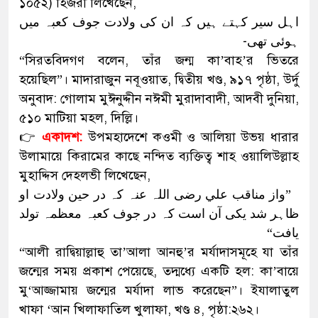
১০৫২) হিজরী লিখেছেন,
اہل سیر کہتے ہیں کہ ان کی ولادت جوف کعبہ میں
ہوئی تھی-
“সিরতবিদগণ বলেন, তাঁর জন্ম কা’বাহ’র ভিতরে
হয়েছিল”। মাদারাজুন নবূওয়াত, দ্বিতীয় খণ্ড, ৯১৭ পৃষ্ঠা, উর্দু
অনুবাদ: গোলাম মুঈনুদ্দীন নঈমী মুরাদাবাদী, আদবী দুনিয়া,
৫১০ মাটিয়া মহল, দিল্লি।
👉
একাদশ:
উপমহাদেশে কওমী ও আলিয়া উভয় ধারার
উলামায়ে কিরামের কাছে নন্দিত ব্যক্তিত্ব শাহ ওয়ালিউল্লাহ
মুহাদ্দিস দেহলভী লিখেছেন,
”واز مناقب علي رضی اللہ عنہ کہ در حین ولادت او
ظاہر شد یکی آن است کہ در جوف کعبہ معظمہ تولد
یافت“
“আলী রাদ্বিয়াল্লাহু তা’আলা আনহু’র মর্যাদাসমূহে যা তাঁর
জন্মের সময় প্রকাশ পেয়েছে, তদ্মধ্যে একটি হল: কা’বায়ে
মু‘আজ্জামায় জন্মের মর্যাদা লাভ করেছেন”। ইযালাতুল
খাফা ‘আন খিলাফাতিল খুলাফা, খণ্ড ৪, পৃষ্ঠা:২৬২।