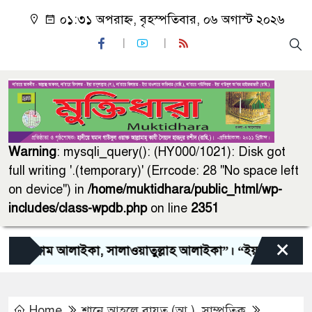
০১:৩১ অপরাহ্ন, বৃহস্পতিবার, ০৬ অগাস্ট ২০২৬
Warning
: mysqli_query(): (HY000/1021): Disk got
full writing '.(temporary)' (Errcode: 28 "No space left
on device") in
/home/muktidhara/public_html/wp-
includes/class-wpdb.php
on line
2351
×
লাম আলাইকা, সালাওয়াতুল্লাহ আলাইকা”। “ইয়া গাউসু সালাম আলায
Home
শানে আহলে বায়ত (আ.)
,
সাম্প্রতিক