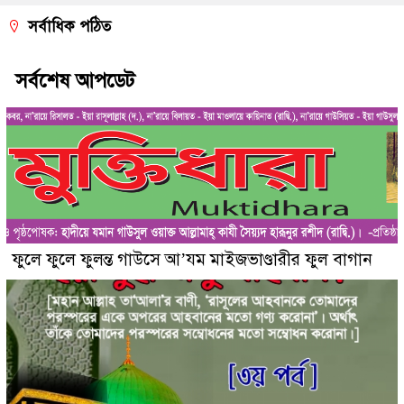
সর্বাধিক পঠিত
সর্বশেষ আপডেট
ফুলে ফুলে ফুলন্ত গাউসে আ’যম মাইজভাণ্ডারীর ফুল বাগান