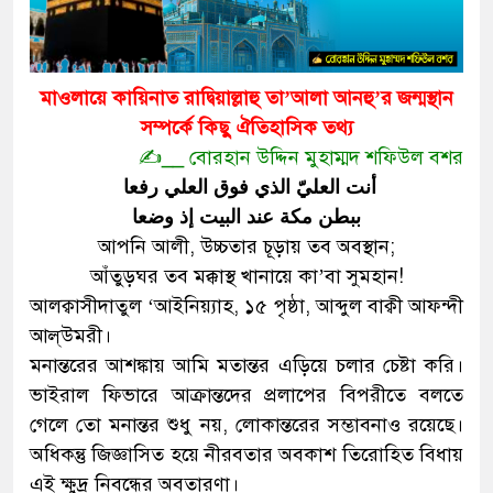
মাওলায়ে কায়িনাত রাদ্বিয়াল্লাহু তা’আলা আনহু’র জন্মস্থান
সম্পর্কে কিছু ঐতিহাসিক তথ্য
✍️__ বোরহান উদ্দিন মুহাম্মদ শফিউল বশর
أنت العليّ الذي فوق العلي رفعا
ببطن مكة عند البيت إذ وضعا
আপনি আলী, উচ্চতার চূড়ায় তব অবস্থান;
আঁতুড়ঘর তব মক্কাস্থ খানায়ে কা’বা সুমহান!
আলক্বাসীদাতুল ‘আইনিয়্যাহ, ১৫ পৃষ্ঠা, আব্দুল বাক্বী আফন্দী
আল্উমরী।
মনান্তরের আশঙ্কায় আমি মতান্তর এড়িয়ে চলার চেষ্টা করি।
ভাইরাল ফিভারে আক্রান্তদের প্রলাপের বিপরীতে বলতে
গেলে তো মনান্তর শুধু নয়, লোকান্তরের সম্ভাবনাও রয়েছে।
অধিকন্তু জিজ্ঞাসিত হয়ে নীরবতার অবকাশ তিরোহিত বিধায়
এই ক্ষুদ্র নিবন্ধের অবতারণা।