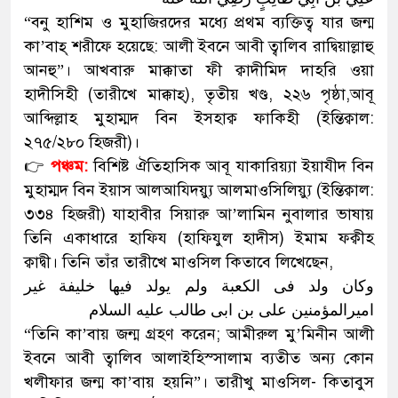
“বনু হাশিম ও মুহাজিরদের মধ্যে প্রথম ব্যক্তিত্ব যার জন্ম
কা’বাহ্ শরীফে হয়েছে: আলী ইবনে আবী ত্বালিব রাদ্বিয়াল্লাহু
আনহু”। আখবারু মাক্কাতা ফী ক্বাদীমিদ দাহরি ওয়া
হাদীসিহী (তারীখে মাক্কাহ্), তৃতীয় খণ্ড, ২২৬ পৃষ্ঠা,আবূ
আব্দিল্লাহ মুহাম্মদ বিন ইসহাক্ব ফাকিহী (ইন্তিক্বাল:
২৭৫/২৮০ হিজরী)।
👉
পঞ্চম:
বিশিষ্ট ঐতিহাসিক আবূ যাকারিয়্যা ইয়াযীদ বিন
মুহাম্মদ বিন ইয়াস আলআয্দিয়্যু আলমাওসিলিয়্যু (ইন্তিক্বাল:
৩৩৪ হিজরী) যাহাবীর সিয়ারু আ’লামিন নুবালার ভাষায়
তিনি একাধারে হাফিয (হাফিযুল হাদীস) ইমাম ফক্বীহ
ক্বাদ্বী। তিনি তাঁর তারীখে মাওসিল কিতাবে লিখেছেন,
وکان ولد فی الکعبة ولم یولد فیها خلیفة غیر
امیرالمؤمنین علی بن ابی طالب علیه السلام
“তিনি কা’বায় জন্ম গ্রহণ করেন; আমীরুল মু’মিনীন আলী
ইবনে আবী ত্বালিব আলাইহিস্সালাম ব্যতীত অন্য কোন
খলীফার জন্ম কা’বায় হয়নি”। তারীখু মাওসিল- কিতাবুস