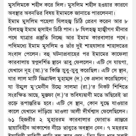
মুসলিমকে শহীদ করে দিল। মুসলিম শহীদ হওয়ার কারণে
অবস্থার অবনতির বিষয় ইমামকে জানাতে পারলেননা।
ইমাম মুসলিম পহেলা যিলহজ্ব চিঠি প্রেরণ করেন আর ৮
যিলহজ্ব ইমাম হুসাইন চিঠি পান। ৮ যিলহজ্ব হাজ্বীগণ মীনার
পথে যাত্রার প্রস্তুতি নিচ্ছে আর ইমাম কারবালার পথে।
পথিমধ্যে ইমাম মুসলিম ও তাঁর দুই শাহযাদার শাহাদতের
সংবাদ পেলেন। বহু ঘটনাপ্রবাহের পর ইমামের কাফেলা
কারবালায় স্বপ্নদর্শিত স্থানে তাবু ফেললেন। এটি সে যায়গা,
যেখানে নূহ (আ.)’র কিস্তি ডুবু-ডুবু করেছিল। এটি সে স্থান,
যার লাল মাটি জিব্রাঈল মুহাম্মদ (দ.) কে প্রদান করেছিলেন;
যা উম্মুল মু’মেনীন উম্মে সালমা (রা.)’র নিকট শিশিতে
সংরক্ষিত আছে, মুস্তফা (দ.)’র ভবিষ্যদ্বাণী মতে অছিরেই তা
রক্তে রূপান্তরিত হবে। এটি সে স্থান, কোন যুদ্ধে যাওয়ার
কালে যেখানে দাঁড়িয়ে মাওলা আলী দীর্ঘশ্বাস ফেলেছিলেন।
৬১ হিজরীর ২ মুহাররম কারবালার ফোরাত প্রান্তরে
ছায়াবিহীন আকাশের নীচে তাবুতে অবস্থান নেন। ৭ মহররম
ইয়াযিদী বাহিনী পানি বন্ধ করে দেয়। তিন দিন ধরে সবাই