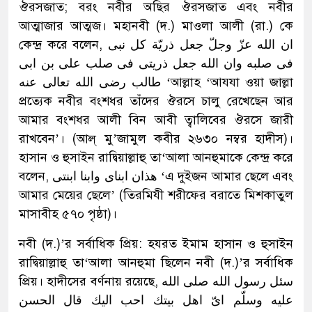
ঔরসজাত; বরং নবীর অছির ঔরসজাত এবং নবীর
আত্মাজার আত্মজ। মহানবী (দ.) মাওলা আলী (রা.) কে
কেন্দ্র করে বলেন, ان الله عزّ وجلّ جعل ذريّة كل نبى
فى صلبه وان الله جعل ذريتى فى صلب على بن ابى
طالب رضى الله تعالى عنه ‘আল্লাহ ‘আযযা ওয়া জাল্লা
প্রত্যেক নবীর বংশধর তাঁদের ঔরসে চালু রেখেছেন আর
আমার বংশধর আলী বিন আবী ত্বালিবের ঔরসে জারী
রাখবেন’। (আল্ মু’জামুল কবীর ২৬৩০ নম্বর হাদীস)।
হাসান ও হুসাইন রাদ্বিয়াল্লাহু তা‘আলা আনহুমাকে কেন্দ্র করে
বলেন, هذان ابناى وابنا ابنتى ‘এ দুইজন আমার ছেলে এবং
আমার মেয়ের ছেলে’ (তিরমিযী শরীফের বরাতে মিশকাতুল
মাসাবীহ ৫৭০ পৃষ্ঠা)।
নবী (দ.)’র সর্বাধিক প্রিয়: হযরত ইমাম হাসান ও হুসাইন
রাদ্বিয়াল্লাহু তা‘আলা আনহুমা ছিলেন নবী (দ.)’র সর্বাধিক
প্রিয়। হাদীসের বর্ণনায় রয়েছে, سئل رسول الله صلى الله
عليه وسلّم اىّ اهل بيتك احب اليك قال الحسن