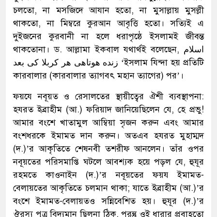
চলতো, না মসজিদে আযান হতো, না মুসাল্লায় মুসল্লী
থাকতো, না মিম্বরে কুরআন আবৃত্তি হতো। সত্যিই এ
দুইজনের কুরবানী না হলে ধরাপৃষ্ঠে ইসলামই জীবন্ত
থাকতোনা। ড. আল্লামা ইকবাল যথার্থই বলেছেন, اسلام
زنده هوتاهى هر كربلا كى بعد ‘ইসলাম যিন্দা হয় প্রতিটি
কারবালার (কারবালার ত্যাগবৎ মহান ত্যাগের) পর’।
ফয়যে নবূয়ত ও রেসালতের স্থায়ীত্বের ঐশী ব্যবস্থাপনা:
হযরত ইব্রাহীম (আ.) ফরিয়াদ জানিয়েছিলেন যে, হে প্রভু!
আমার বংশে খাতামুল আম্বিয়া সৃজন করুন এবং আমার
বংশধরকে ইমামত দান করুন। অতএব হযরত মুহাম্মদ
(দ.)’র আকৃতিতে শেষনবী তশরীফ আনলেন। তাঁর ওপর
নবূয়তের পরিসমাপ্তি ঘটলে আবশ্যক হয়ে পড়ল যে, হুযূর
রহমতে কাওনাইন (দ.)’র নবূয়তের ফয়য ইমামত-
বেলায়তের আকৃতিতে চলমান থাকা; যাতে ইব্রাহীম (আ.)’র
বংশে ইমামত-বেলায়তও সন্নিবেশিত হয়। হুযূর (দ.)’র
ঔরস্য পুত্র বিদ্যমান ছিলনা ঠিক, পরন্তু ওই ধারার প্রবাহতো