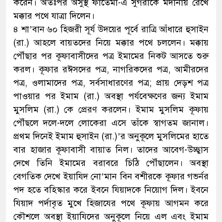
করেন। অতঃপর অসুস্থ ফাতেমা-এ সুগরাকে মদীনায় রেখে
মক্কার পথে যাত্রা দিলেন।
৪ শা’বান ৬০ হিজরী সূর্য উদয়ের পূর্বে রাত্রি আঁধারে হুসাইন
(রা.) আহলে বায়তদের নিয়ে মক্কার পথে চললেন। মক্কায়
পৌঁছার পর কূফাবাসীদের পত্র ইমামের নিকট আসতে শুরু
করল। কূফার রঈসদের পত্র, নাগরিকদের পত্র, আমীরদের
পত্র, ওলামাদের পত্র, সর্বসাধারণের পত্র; প্রায় দেড়শ পত্র
পাওয়ার পর ইমাম (রা.) অবস্থা পর্যবেক্ষণের জন্য ইমাম
মুসলিম (রা.) কে প্রেরণ করলেন। ইমাম মুসলিম কূফায়
পৌঁছলে দলে-দলে লোকেরা এসে তাঁকে স্বাগতম জানাল।
প্রথম দিনেই ইমাম হুসাইন (রা.)’র অনুকূলে মুসলিমের হাতে
বার হাজার কূফাবাসী বায়াত নিল। তাদের আবেগ-উচ্ছ্বাস
দেখে তিনি ইমামের বরাবরে চিঠি পৌঁছালেন। অবস্থা
বেগতিক দেখে ইয়াযিদ নো’মান বিন বশীরকে কূফার গভর্নর
পদ হতে বহিস্কার করে ইবনে যিয়াদকে নিয়োগ দিল। ইবনে
যিয়াদ পর্দাবৃত মুখে হিজাযের পথে কূফায় আগমন করে
কৌশলে অবস্থা ইয়াযিদের অনুকূলে নিয়ে এল এবং ইমাম