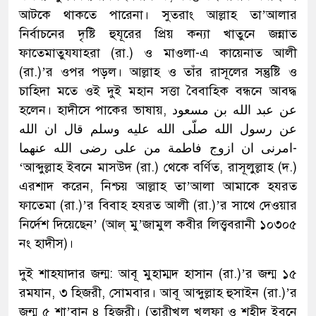
আটকে থাকতে পারেনা। সুতরাং আল্লাহ তা’আলার
নির্বাচনের দৃষ্টি হুযূরের প্রিয় কন্যা খাতুনে জন্নাত
ফাতেমাতুযযাহরা (রা.) ও মাওলা-এ কায়েনাত আলী
(রা.)’র ওপর পড়ল। আল্লাহ ও তাঁর রাসূলের সন্তুষ্টি ও
চাহিদা মতে ওই দুই মহান সত্তা বৈবাহিক বন্ধনে আবদ্ধ
হলেন। হাদীসে পাকের ভাষায়, عن عبد الله بن مسعود
عن رسول الله صلّى الله عليه وسلم قال ان الله
امرنى ان ازوج فاطمة من على رضى الله عنهما-
‘আব্দুল্লাহ ইবনে মাসউদ (রা.) থেকে বর্ণিত, রাসূলুল্লাহ (দ.)
এরশাদ করেন, নিশ্চয় আল্লাহ তা’আলা আমাকে হযরত
ফাতেমা (রা.)’র বিবাহ হযরত আলী (রা.)’র সাথে দেওয়ার
নির্দেশ দিয়েছেন’ (আল্ মু’জামুল কবীর লিত্ত্ববরানী ১০৩০৫
নং হাদীস)।
দুই শাহযাদার জন্ম: আবূ মুহাম্মদ হাসান (রা.)’র জন্ম ১৫
রমযান, ৩ হিজরী, সোমবার। আবূ আব্দুল্লাহ হুসাইন (রা.)’র
জন্ম ৫ শা’বান ৪ হিজরী। (তারীখুল খুলফা ও শহীদ ইবনে