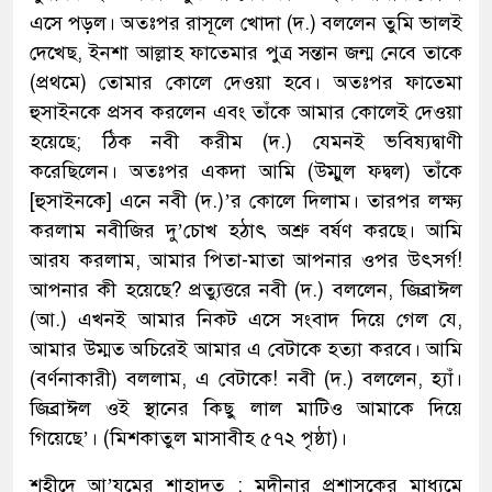
এসে পড়ল। অতঃপর রাসূলে খোদা (দ.) বললেন তুমি ভালই
দেখেছ, ইনশা আল্লাহ ফাতেমার পুত্র সন্তান জন্ম নেবে তাকে
(প্রথমে) তোমার কোলে দেওয়া হবে। অতঃপর ফাতেমা
হুসাইনকে প্রসব করলেন এবং তাঁকে আমার কোলেই দেওয়া
হয়েছে; ঠিক নবী করীম (দ.) যেমনই ভবিষ্যদ্বাণী
করেছিলেন। অতঃপর একদা আমি (উম্মুল ফদ্বল) তাঁকে
[হুসাইনকে] এনে নবী (দ.)’র কোলে দিলাম। তারপর লক্ষ্য
করলাম নবীজির দু’চোখ হঠাৎ অশ্রু বর্ষণ করছে। আমি
আরয করলাম, আমার পিতা-মাতা আপনার ওপর উৎসর্গ!
আপনার কী হয়েছে? প্রত্যুত্তরে নবী (দ.) বললেন, জিব্রাঈল
(আ.) এখনই আমার নিকট এসে সংবাদ দিয়ে গেল যে,
আমার উম্মত অচিরেই আমার এ বেটাকে হত্যা করবে। আমি
(বর্ণনাকারী) বললাম, এ বেটাকে! নবী (দ.) বললেন, হ্যাঁ।
জিব্রাঈল ওই স্থানের কিছু লাল মাটিও আমাকে দিয়ে
গিয়েছে’। (মিশকাতুল মাসাবীহ ৫৭২ পৃষ্ঠা)।
শহীদে আ’যমের শাহাদত : মদীনার প্রশাসকের মাধ্যমে