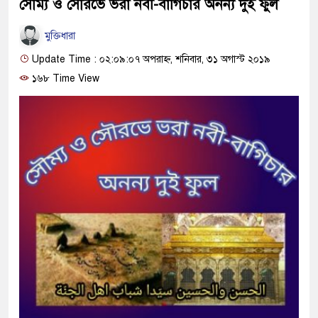
সৌম্য ও সৌরভে ভরা নবী-বাগিচার অনন্য দুই ফুল
মুক্তিধারা
Update Time : ০২:০৯:০৭ অপরাহ্ন, শনিবার, ৩১ অগাস্ট ২০১৯
১৬৮ Time View