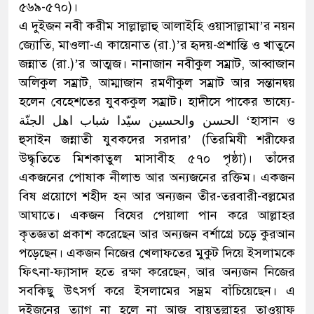
৫৬৯-৫৭০)।
এ দুইজন নবী করীম সাল্লাল্লাহু আলাইহি ওয়াসাল্লামা’র নয়ন
জ্যোতি, মাওলা-এ কায়েনাত (রা.)’র হৃদয়-প্রশান্তি ও খাতুনে
জন্নাত (রা.)’র আত্মজ। নানাজান নবীকুল সম্রাট, আব্বাজান
অলিকুল সম্রাট, আম্মাজান রমণীকুল সম্রাট আর সন্তানদ্বয়
হলেন বেহেশতের যুবককুল সম্রাট। হাদীসে পাকের ভাষ্যে-
الحسن والحسين سيّدا شباب اهل الجنّة ‘হাসান ও
হুসাইন জন্নাতী যুবকদের সরদার’ (তিরমিযী শরীফের
উদ্ধৃতিতে মিশকাতুল মাসাবীহ ৫৭০ পৃষ্ঠা)। তাঁদের
একজনের পোষাক নীলাভ আর অন্যজনের রক্তিম। একজন
বিষ প্রয়োগে শহীদ হন আর অন্যজন তীর-তরবারী-বল্লমের
আঘাতে। একজন বিষের পেয়ালা পান করে আল্লাহর
কৃতজ্ঞতা প্রকাশ করেছেন আর অন্যজন বর্শাগ্রে চড়ে কুরআন
পড়েছেন। একজন নিজের খেলাফতের মুকুট দিয়ে ইসলামকে
ফিৎনা-ফ্যাসাদ হতে রক্ষা করেছেন, আর অন্যজন নিজের
সবকিছু উৎসর্গ করে ইসলামের সম্ভ্রম বাঁচিয়েছেন। এ
দুইজনের ত্যাগ না হলে না আজ বায়তুল্লাহর তাওয়াফ