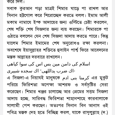
করে দিল।
সবাক কুরআন পড়া মাত্রই শিমার ঘাড়ে পা রাখল আর
সিনান হট্টগোল করে শিরোচ্ছেদ করতে বলল। ইমাম আলী
মকাম নামাযে ইশ্ক আদায়ের জন্য ওল্টিতে চেষ্টা করলেন,
শেষ শক্তি শেষ সিজদার জন্য ব্যয় করছেন। শিমারকে পা
ওঠাতে বললেন যেন শেষ সিজদা আদায় করতে পারে। কিন্তু
যালেম শিমার ইমামের শেষ অনুরোধও রক্ষা করলনা।
অবশেষে ইয়াদুল্লাহর শক্তিতে হুসাইন পার্শ্ব ফিরে আবেদনের
মস্তক আল্লাহর দরবারে রাখলেন।
اسلام كى دامن مين بس اس كى سوا كياهى
اك ضرب يداللهى‘ اك سجده شبيرى-
এ সিজদা-এ নিয়াযই মানুষকে كرمنا بنى ادم এর মুকুট
পরিয়ে ফিরিশতা অপেক্ষা আশরফ ও সর্বসৃষ্টির সেরা
করেছেন। শিমার খঞ্জর চালাচ্ছে আর প্রেমের সত্তম সিজদা
আদায় হচ্ছে, সারিবদ্ধ ফিরিশতা শাহানশাহে কারবালাকে
সালামী পেশ করছেন। অতঃপর সিনান বিন আনাস ওই
পবিত্র মস্তক দেহ হতে বিচ্ছিন্ন করল, যাকে রাসূলুল্লাহ (দ.)