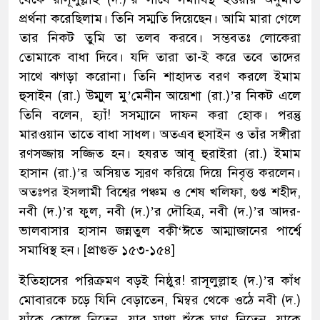
প্রর্থনা করেছিলাম। তিনি সম্মতি দিয়েছেন। আমি মারা গেলে
তার নিকট তুমি তা তলব করবে। সম্ভবতঃ লোকেরা
তোমাকে বাধা দিবে। যদি তারা তা-ই করে তবে তাদের
সাথে ঝগড়া করোনা। তিনি শাহাদত বরণ করলে ইমাম
হুসাইন (রা.) উম্মুল মু’মেনীন আয়েশা (রা.)’র নিকট এলে
তিনি বলেন, হ্যাঁ! সসম্মানে দাফন করা হোক। পরন্তু
মারওয়ান তাতে বাধা সাধল। অতএব হুসাইন ও তাঁর সঙ্গীরা
রণসজ্জায় সজ্জিত হন। হযরত আবূ হুরাইরা (রা.) ইমাম
হাসান (রা.)’র অসিয়ত স্মরণ করিয়ে দিয়ে নিবৃত্ত করলেন।
অতঃপর ইসলামী বিশ্বের পঞ্চম ও শেষ খলিফা, গুপ্ত শহীদ,
নবী (দ.)’র ফুল, নবী (দ.)’র দৌহিত্র, নবী (দ.)’র আদর-
ভালবাসার হাসান জন্নতুল বক্বী‘ঈতে আম্মাজানের পার্শ্বে
সমাধিস্থ হন। [প্রাগুক্ত ১৫৩-১৫৪]
ইতিহাসের পরিক্রমণ বড়ই নিষ্ঠুর! রাসূলুল্লাহ (দ.)’র কাঁধ
মোবারকে চড়ে যিনি বেড়াতেন, মিম্বর থেকে ওঠে নবী (দ.)
যাঁকে কোলে নিতেন, যার মাথা শুঁকে ঘ্রাণ নিতেন, যাকে