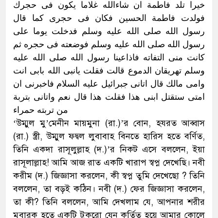
خيرا تلد فاطمة ان شاءالله غلاما يكون فى حجرك
فولدت فاطمة الحسين فكان فى حجرى كما قال
رسول الله صلى الله عليه وسلم فدخلت يوما على
رسول الله صلى الله عليه وسلم فوضعته فى حجره ثم
كانت منى التفاته فاذاعينا رسول الله صلى الله عليه
وسلم تهريقان الدموع قالت فقلت يانبى الله بابى انت
وامى مالك قال اتانى جبرائيل عليه السلام فاخبرنى ان
امتى ستقتل ابنى هذا فقلت هذا قال نعم واتانى بتربة
من تربته حمراء
‘উম্মুল মু’মেনীন মায়মুনা (রা.)’র বোন, হযরত আব্বাস
(রা.) স্ত্রী, উম্মুল ফদ্বল লুবাবাহ বিনতে হারিস হতে বর্ণিত,
তিনি একদা রাসূলুল্লাহ (দ.)’র নিকট এসে বললেন, ইয়া
রাসূলাল্লাহ! আমি আজ রাত একটি খারাপ স্বপ্ন দেখেছি। নবী
করীম (দ.) জিজ্ঞাসা করলেন, কী স্বপ্ন তুমি দেখেছো ? তিনি
বললেন, তা বড়ই কঠিন। নবী (দ.) ফের জিজ্ঞাসা করলেন,
তা কী? তিনি বললেন, আমি দেখলাম যে, আপনার শরীর
মুবারক হতে একটি টুকরো যেন কর্তিত হয়ে আমার কোলে