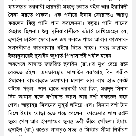
হায়দরের তরবারী হায়দরী মহত্বে চলতে রইল আর ইয়াযিদী
সৈন্য মরতে থাকল। এক পর্যায়ে ইমাম ফোরাতও আয়ত্ত্ব
করলেন কিন্তু পানি পান করলেননা। বস্তুতঃ পানি পানের
ইচ্ছাও ছিলনা। শুধু দুনিয়াবাসীকে এটাই দেখিয়েছেন যে,
হুসাইন চাইলে ফোরাতও জয় করতে পারে আবার কাওসার-
সলসবীলও কারবালায় বইয়ে দিতে পারে। পরন্তু আল্লাহর
ইচ্ছানুসারেই হুসাইন ক্ষুধার্ত-পিপাসার্তই শহীদ হবেন।
অবশেষে আঘাত জর্জরিত হুসাইন (রা.)’র মুখ বেয়ে রক্ত
বেরুতে রইল। এমতাবস্থায় মালাউন যর‘আহ বিন শরীক
ইমামের বামবাহুতে তলোয়ার চালাল আর বাম হাত কেটে
লটকে পড়ল। ডান হাতে তরবারী ধরা ছিল, মরদূদ সিনান
বিন আনাস বক্ষে বর্শাঘাত করল আর বর্শা বক্ষভেদ করে
গেল। আল্লাহর মিলনের মুহূর্ত ঘনিয়ে এল। সিনান বর্শা টান
দিলে ইমাম ঘোড়া হতে পড়ে গেলেন। ফাতেমার লাল রক্তে
ডুবে গেল আর ইসলামের ডুবন্ত তরী তীরে পৌঁছল। ইমাম
হুসাইন (রা.) রক্তের লালবৃত্ত সত্য ও মিথ্যার সীমা নির্ধারণ