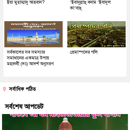
ইয়া মুহাম্মাদু আহবান?
‘ইবাদুল্লাহ্ বনাম ‘ইবাদুল
কা’বাহ্
সর্বকালের সব সমস্যার
প্রেমাস্পদের গলি
সমাধানের একমাত্র উপায়
মহানবী (দঃ) আদর্শ অনুসরণ
সর্বাধিক পঠিত
সর্বশেষ আপডেট