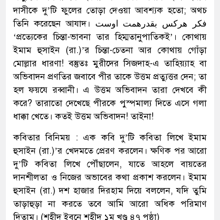
দাসীকে দু’টি ফুলের তোড়া দেওয়া আবশ্যক হতো; অথচ
তিনি করেছেন আযাদ। فكر هركس بقدرهمت اوست
‘প্রত্যেকের চিন্তা-ভাবনা তার হিম্মতানুপাতিকই’। কোথায়
ইমাম হুসাইন (রা.)’র চিন্তা-চেতনা আর কোথায় গোঁড়া
মোল্লার ধারণা! বস্তুতঃ মুরীদের সিজদাহ-এ তাহিয়্যাহ বা
অভিবাদন প্রণতির জবাবে পীর তাকে উত্তম প্রত্যুত্তর দেন; তা
হল ফয়যে রব্বানী। এ উত্তম অভিবাদন তারা দেখবে কী
করে? তারাতো দেখেছে পীরকে পুস্পমাল্য দিতে এসে গলা
ধাক্কা খেতে। কতই উত্তম অভিবাদন! তাইনা!
কবিতার বিনিময় : এক কবি দু’টি কবিতা লিখে ইমাম
হুসাইন (রা.)’র খেদমতে প্রেরণ করলেন। ক্ষণিক পর আরো
দু’টি কবিতা লিখে পৌঁছালেন, যাতে আহলে বায়তের
দানশীলতা ও নিজের অভাবের কথা প্রকাশ করলেন। ইমাম
হুসাইন (রা.) দশ হাজার দিরহাম দিয়ে বললেন, যদি তুমি
তাড়াহুড়া না করতে তবে আমি আরো অধিক পরিমাণ
দিতাম। (শহীদ ইবনে শহীদ ১ম খণ্ড ৪৭ পৃষ্ঠা)