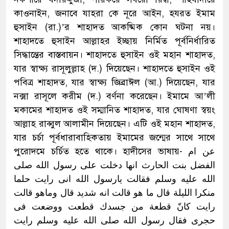
কাওনাইন, জনাবে যাহরা কে নূরে আইন, হযরত ইমাম
হুসাইন (রা.)’র শাহাদত আকষ্মিক কোন ঘটনা নয়।
শাহাদতে হুসাইন আল্লাহর ইচ্ছায় নির্মিত পূর্বনির্ধারিত
সিদ্ধান্তের বাস্তবায়ন। শাহাদতে হুসাইন ওই মহান শাহাদত,
যার স্বাক্ষ্য রাসূলুল্লাহ (দ.) দিয়েছেন। শাহাদতে হুসাইন ওই
পবিত্র শাহাদত, যার স্বাক্ষ্য জিব্রাঈল (আ.) দিয়েছেন, যার
নক্সা রাসূলে করীম (দ.) বর্ণনা করেছেন। ইমামে আ’লী
মকামের শাহাদত ওই সম্মানিত শাহাদত, যার ঘোষণা স্বয়ং
আল্লাহ রাব্বুল আলামীন দিয়েছেন। এটি ওই মহান শাহাদত,
যার চর্চা পূর্বধারাবাহিকতায় ইমামের জন্মের সাথে সাথে
পুরোদমে চর্চিত হতে থাকে। হাদীসের ভাষায়- عن ام
الفضل بنت الحارث انها دخلت على رسول الله صلى
الله عليه وسلم فقالت يارسول الله انى رايت حلما
منكرا الليلة قال ما هو قالت انه شديد قال وماهو قالت
رايت كانّ قطعة من جسدك قطعت ووضعت فى
حجرى فقال رسول الله صلى الله عليه وسلم رايت