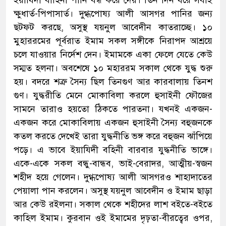
ক্ষুধার্ত-পিপাসার্ত। দুগ্ধপোষ্য আলী আসগর পানির জন্য
ছটফট করছে, অসুস্থ যয়নুল আবেদীন কাতরাচ্ছে। ১০
মুহাররমের পূর্বরাত ইমাম সকল সঙ্গীকে নিরাপদ আশ্রয়ে
চলে যাওয়ার নির্দেশ দেন। ইমামকে একা ফেলে যেতে কেউ
সম্মত হলনা। অবশেষে ১০ মহাররম সকাল থেকে যুদ্ধ শুরু
হয়। বদরে শত্রু সৈন্য ছিল তিনগুণ আর কারবালায় তিনশ
গুণ। যুদ্ধরীতি মেনে মোকাবিলা করলে হুসাইনী ফৌজের
সামনে তারাও হয়তো ঠিকতে পারতনা। যখনই একজন-
একজন করে মোকাবিলায় একজন হুসাইনী সৈন্য বহুজনকে
কতল করতে দেখেই তারা যুদ্ধনীতি ভঙ্গ করে বহুজন ঝাঁপিয়ে
পড়ে। এ ভাবে ইয়াযিদী বহিনী বারবার যুদ্ধনীতি ভাঙ্গে।
একে-একে সকল বন্ধু-বান্ধব, ভাই-বেরাদর, আত্মীয়-স্বজন
শহীদ হয়ে গেলেন। দুগ্ধপোষ্য আলী আসগরও শাহাদাতের
পেয়ালা পান করলেন। অসুস্থ যয়নুল আবেদীন ও ইমাম ছাড়া
আর কেউ রইলনা। সকাল থেকে শহীদের লাশ বইতে-বইতে
কাহিল ইমাম। কুরবান ওই ইমামের দৃঢ়তা-বীরত্বের ওপর,