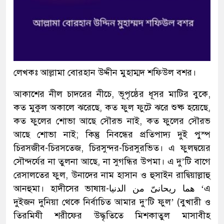
লেখকঃ আল্লামা বোরহান উদ্দীন মুহাম্মদ শফিউল বশর।
আকাশের নীল চাদরের নীচে, ভূপৃষ্ঠের ধূসর মাটির বুকে,
কত মুকুল অকালে ঝরেছে, কত ফুল ফুটে ঝরে শুষ্ক হয়েছে,
কত ফুলের শোভা আছে সৌরভ নাই, কত ফুলের সৌরভ
আছে শোভা নাই; কিন্তু নিবন্ধের প্রতিপাদ্য দুই পুস্প
চিরসজীব-চিরসতেজ, চিরসুন্দর-চিরসুরভিত। এ ফুলদ্বয়ের
সৌন্দর্যের না তুলনা আছে, না সুগন্ধির উপমা। এ দু’টি বাগে
রেসালতের ফুল, উনাদের নাম হাসান ও হুসাইন রাদ্বিয়াল্লাহু
আনহুমা। হাদীসের ভাষায়-هما ريحانىّ من الدنيا ‘এ
দুইজন দুনিয়া থেকে নির্বাচিত আমার দু’টি ফুল’ (বুখারী ও
তিরমিযী শরীফের উদ্ধৃতিতে মিশকাতুল মাসাবীহ