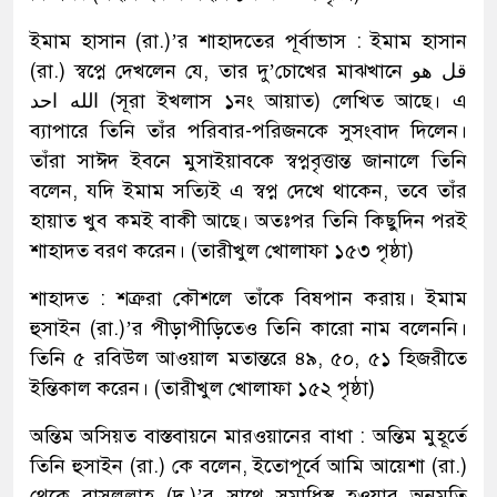
ইমাম হাসান (রা.)’র শাহাদতের পূর্বাভাস : ইমাম হাসান
(রা.) স্বপ্নে দেখলেন যে, তার দু’চোখের মাঝখানে قل هو
الله احد (সূরা ইখলাস ১নং আয়াত) লেখিত আছে। এ
ব্যাপারে তিনি তাঁর পরিবার-পরিজনকে সুসংবাদ দিলেন।
তাঁরা সাঈদ ইবনে মুসাইয়াবকে স্বপ্নবৃত্তান্ত জানালে তিনি
বলেন, যদি ইমাম সত্যিই এ স্বপ্ন দেখে থাকেন, তবে তাঁর
হায়াত খুব কমই বাকী আছে। অতঃপর তিনি কিছুদিন পরই
শাহাদত বরণ করেন। (তারীখুল খোলাফা ১৫৩ পৃষ্ঠা)
শাহাদত : শত্রুরা কৌশলে তাঁকে বিষপান করায়। ইমাম
হুসাইন (রা.)’র পীড়াপীড়িতেও তিনি কারো নাম বলেননি।
তিনি ৫ রবিউল আওয়াল মতান্তরে ৪৯, ৫০, ৫১ হিজরীতে
ইন্তিকাল করেন। (তারীখুল খোলাফা ১৫২ পৃষ্ঠা)
অন্তিম অসিয়ত বাস্তবায়নে মারওয়ানের বাধা : অন্তিম মুহূর্তে
তিনি হুসাইন (রা.) কে বলেন, ইতোপূর্বে আমি আয়েশা (রা.)
থেকে রাসূলুল্লাহ (দ.)’র সাথে সমাধিস্থ হওয়ার অনুমতি