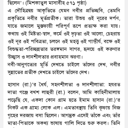
ছিলেন’। (মিশকাতুল মাসাবীহ ৫৭১ পৃষ্ঠা)
এ দৌহিত্রদ্বয় আকৃতিতে যেমন নবীর প্রতিচ্ছবি, তেমনি
প্রকৃতিতে নবীর মূর্তপ্রতীক। তারা উভয় ওই নূরের দর্পণ,
যাতে জমালে মুস্তফায়ী পরিপূর্ণ রূপে প্রত্যক্ষ করা যায়।
কথায় ওই মিষ্টতা-স্বাদ, কর্মে ওই দৃঢ়তা ওই আলো, চেহরায়
ওই নূর ওই পবিত্রতা, চলনে ওই মহত্ত্ব ওই গাম্ভীর্য, বক্ষে ওই
বিশুদ্ধতা-পরিচ্ছন্নতার তরঙ্গমান সাগর, হৃদয়ে ওই করুণার
উচ্ছ্বাস ও দানশীলতার প্রবাহমান ঝরণা।
নবী-আনুগত্যের মূর্তি দেখতে চাইলে তাঁদের দেখ, নবীর
সুন্নাতের প্রতীক দেখতে চাইলে তাঁদের দেখ।
হাসান (রা.)’র ধৈর্য, সহনশীলতা ও দানশীলাতা: হযরত
দাতা গঞ্জে বখ্শ লাহুরী (রা.) বলেন, আমি কাহিনীমালায়
পড়েছি যে, একদা কোন গ্রাম হতে ইমাম হাসান (রা.)’র
নিকট এক গ্রাম্য লোক এল। এমতাবস্থায় তিনি কূফায় নিজ
গৃহের দরজায় বসা ছিলেন। আগন্তুক এসেই তাঁকে এবং তাঁর
মাতা-পিতাকে অকথ্য ভাষায় গালি দিতে শুরু করল। তিনি