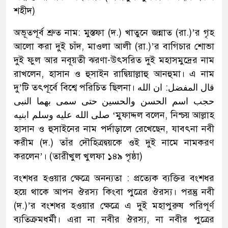
শহীদ)
অভূতপূর্ব শ্রুত নাম: মুস্তফা (দ.) খাতুনে জন্নাত (রা.)’র গৃহ
আলো করা দুই চাঁদ, মাওলা আলী (রা.)’র বাগিচার শোভা
দুই ফুল আর নবূয়তী ঝরণা-উৎসরিত দুই মহাসমুদ্রের নাম
রাখলেন, হাসান ও হুসাইন রাদ্বিয়াল্লাহু আনহুমা। এ নাম
দু’টি তৎপূর্বে বিশ্বে পরিচিত ছিলনা। قال المفضل: ان الله
حجب اسم الحسن والحسين حتى سمى بهما النبى
صلى الله عليه وسلم ابنيه ‘মুফাদ্দল বলেন, নিশ্চয় আল্লাহ
হাসান ও হুসাইনের নাম পর্দাড়ালে রেখেছেন, যাবৎনা নবী
করীম (দ.) তাঁর দৌহিত্রদ্বয়কে ওই দুই নামে নামকরণ
করলেন’। (তারীখুল খুলফা ১৪৯ পৃষ্ঠা)
বংশধর হওয়ার ক্ষেত্রে অনন্যতা : প্রত্যেক ব্যক্তির বংশধর
হয়ে থাকে আপন ঔরস্য কিংবা পুত্রের ঔরস্য। পরন্তু নবী
(দ.)’র বংশধর হওয়ার ক্ষেত্রে এ দুই মহাপুরুষ পরিপূর্ণ
ব্যতিক্রমধর্মী। এরা না নবীর ঔরস্য, না নবীর পুত্রের