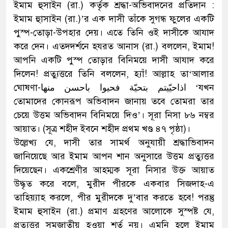
ইমাম হুসাইন (রা.) কর্তৃক শ্রদ্ধা-অভিবাদনের প্রতিদান :
ইমাম হুাসাইন (রা.)’র এক দাসী তাঁকে সুগন্ধ ফুলের একটি
পুস্প-তোড়া-উপহার দেয়। এতে তিনি ওই দাসীকে আযাদ
করে দেন। এতদদর্শনে হযরত আনাস (রা.) বললেন, ইমাম!
আপনি একটি পুস্প তোড়ার বিনিময়ে দাসী আযাদ করে
দিলেন! প্রত্যুত্তরে তিনি বললেন, হ্যাঁ! আল্লাহ তা‘আলার
ঘোষণা-اذاحيّيتم بتحيّة فحيوا باحسن منها ‘যখন
তোমাদের কোনরূপ অভিবাদন জানায় তবে তোমরা তার
চেয়ে উত্তম অভিবাদন বিনিময়ে দিও’। সূরা নিসা ৮৬ নম্বর
আয়াত। (সূত্র শহীদ ইবনে শহীদ প্রথম খণ্ড ৪৭ পৃষ্ঠা)।
উল্লেখ্য যে, দাসী তার সামর্থ অনুযায়ী শ্রদ্ধাভিবাদন
জানিয়েছে আর ইমাম আপন শান অনুসারে উত্তম প্রত্যুত্তর
দিয়েছেন। একশ্রেণীর আহম্মক সূরা নিসার উক্ত আয়াত
উদ্ধৃত করে বলে, মুরীদ পীরকে একবার সিজদাহ-এ
তাহিয়্যাহ করলে, পীর মুরীদকে দু’বার করতে হবে! পরন্তু
ইমাম হুসাইন (রা.) প্রমাণ গ্রহণের আলোকে সুস্পষ্ট যে,
প্রত্যুত্তর সমজাতীয় হওয়া শর্ত নয়। এমনি হলে ইমাম