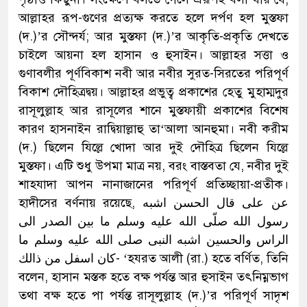
আল্লাহর রূপ-গুণের প্রত্যক্ষ করতে হলে দর্পণ হল মুস্তফা
(দ.)’র সৌন্দর্য; আর মুস্তফা (দ.)’র আকৃতি-প্রকৃতি দেখতে
চাইলে আয়না হল হাসান ও হুসাইন। আল্লাহর সত্তা ও
গুণাবলীর পূর্ণবিকাশ নবী আর নবীর সুরত-সিরতের পরিপূর্ণ
বিকাশ দৌহিত্রদ্বয়। আল্লাহর প্রভুত্ব প্রকাশের হেতু মুহাম্মদুর
রাসূলুল্লাহ আর রাসূলের শানে মুস্তফায়ী প্রকাশের বিশেষ
কারণ হাসনাইন রাদ্বিয়াল্লাহু তা‘আলা আনহুমা। নবী করীম
(দ.) ছিলেন যিল্লে খোদা আর দুই দৌহিত্র ছিলেন যিল্লে
মুস্তফা। এটি শুধু উপমা মাত্র নয়, বরং বাস্তবতা যে, নবীর দুই
শাহযাদা আপন নানাজানের পরিপূর্ণ প্রতিচ্ছায়া-প্রতীক।
হাদীসের বর্ণনায় রয়েছে, عن على قال الحسن اشبه
رسول الله صلّى الله عليه وسلم ما بين الصدر الى
الراس والحسين اشبه النبى صلى الله عليه وسلم ما
كان اسفل من ذالك- ‘হযরত আলী (রা.) হতে বর্ণিত, তিনি
বলেন, হাসান মস্তক হতে বক্ষ পর্যন্ত আর হুসাইন তৎনিম্নভাগ
তথা বক্ষ হতে পা পর্যন্ত রাসূলুল্লাহ (দ.)’র পরিপূর্ণ সাদৃশ