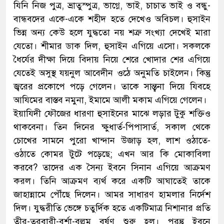
যিনি নিজ পুত্র, ভ্রাতুস্পুত্র, ভাগ্নে, ভাই, চাচাত ভাই ও বন্ধু-
বান্ধবদের একে-একে শহীদ হতে দেখেও অবিচল। হুসাইন
ভিন্ন অন্য কেউ হলে যুদ্ধতো নয় শত্রু সংখ্যা দেখেই মারা
যেতো। শীমার ডাক দিল, হুসাইন এগিয়ে এসো। সকলকে
ধৈর্যের দীক্ষা দিয়ে বিদায় নিয়ে শেরে খোদার শের এগিয়ে
যেতেই অসুস্থ যয়নুল আবেদীন ওঠে অনুমতি চাইলেন। কিন্তু
জ্বরের প্রকোপে পড়ে গেলেন। তাকে সান্ত্বনা দিয়ে যিবহে
আযিমের বাস্তব নমুনা, ইমামে আলী মকাম এগিয়ে গেলেন।
ইয়াযিদী ফৌজের ধারণা হুসাইনের মাঝে লড়ার টুকু শক্তিও
থাকবেনা। তিন দিনের ক্ষুধার্ত-পিপাসার্ত, সকাল থেকে
চোখের সামনে পুরো খান্দান উজাড় হল, লাশ ওঠাতে-
ওঠাতে কোমর টুটে পড়েছে; এখন আর কি মোকাবিলা
করবে? তাদের এক সৈন্য ইবনে সিনান এগিয়ে আক্রমণ
করল। তিনি আক্রমণ ব্যর্থ করে একটি আঘাতেই তাকে
জাহান্নামে পৌঁছে দিলেন। আমর সাধারণ হামলার নির্দেশ
দিল। যুদ্ধরীতি ভেঙ্গে চতুর্দিক হতে একটিমাত্র নিশানার প্রতি
তীর-তরবারী-বর্শা-বল্লম বর্ষণ শুরু হল। পরন্তু ইবনে