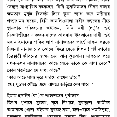
সৈয়্যদ আখ্যায়িত করেছেন, যিনি মুসলিমদের জীবন রক্ষায়
ক্ষমতার মুকুট বিসর্জন দিয়ে কূফা ত্যাগ করে মদীনায়
প্রত্যাগমন করেন, যিনি কামলিওয়ালা নবীর কম্বলের নীচে
স্থানপ্রাপ্ত পাঁচজনের অন্যতম, যিনি নবী (দ.)’র ওই
নিকটাত্মীয়ের একজন-যাদের ভালবাসা কুরআনের দাবী; ওই
মহান ইমামের পবিত্র লাশ নানাজানের পার্শ্বে দাফন করতে
দিলনা! নানাজানের কোলে ফিরে যেতে দিলনা! শহীদগণের
চিরস্থায়ী জীবনের স্বাক্ষ্য দেয় আল্ কুরআন। দাফনের পরে
যখন-তখন নানাজানের কাছে যেতে তাকে কে বাধা দেবে?
কোন গভর্নরের সে সাধ্য আছে?
‘কার আছে সাধ্য দূরে সরিয়ে রাখেন তাঁরে?
স্বয়ং মুস্তফা দৌঁড়ে এসে আদরে জড়িয়ে নেন যারে।’
ইমাম হুসাইন (রা.)’র শাহাদতের পূর্বাভাস :
জিগর গূশায়ে মুস্তফা, নূরে নিগাহে মুরত্বাদা, আমীনে
আমানতে খোদা, নইয়রে বুরজে সফা, জলওয়ায়ে শমসিদ্দ্বুহা,
নকশায়ে বদরিদ্দুজা, পায়করে সবরো রিদ্বা, শাহযাদায়ে