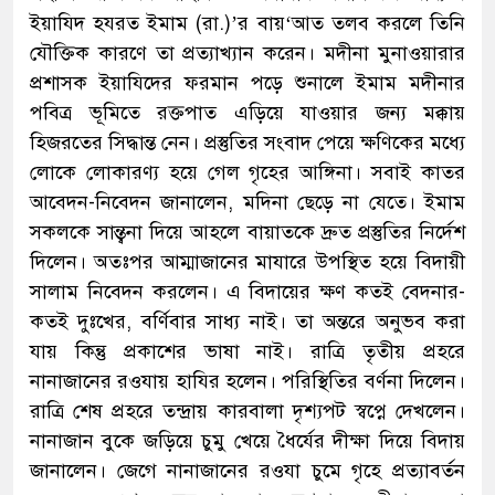
ইয়াযিদ হযরত ইমাম (রা.)’র বায়‘আত তলব করলে তিনি
যৌক্তিক কারণে তা প্রত্যাখ্যান করেন। মদীনা মুনাওয়ারার
প্রশাসক ইয়াযিদের ফরমান পড়ে শুনালে ইমাম মদীনার
পবিত্র ভূমিতে রক্তপাত এড়িয়ে যাওয়ার জন্য মক্কায়
হিজরতের সিদ্ধান্ত নেন। প্রস্তুতির সংবাদ পেয়ে ক্ষণিকের মধ্যে
লোকে লোকারণ্য হয়ে গেল গৃহের আঙ্গিনা। সবাই কাতর
আবেদন-নিবেদন জানালেন, মদিনা ছেড়ে না যেতে। ইমাম
সকলকে সান্ত্বনা দিয়ে আহলে বায়াতকে দ্রুত প্রস্তুতির নির্দেশ
দিলেন। অতঃপর আম্মাজানের মাযারে উপস্থিত হয়ে বিদায়ী
সালাম নিবেদন করলেন। এ বিদায়ের ক্ষণ কতই বেদনার-
কতই দুঃখের, বর্ণিবার সাধ্য নাই। তা অন্তরে অনুভব করা
যায় কিন্তু প্রকাশের ভাষা নাই। রাত্রি তৃতীয় প্রহরে
নানাজানের রওযায় হাযির হলেন। পরিস্থিতির বর্ণনা দিলেন।
রাত্রি শেষ প্রহরে তন্দ্রায় কারবালা দৃশ্যপট স্বপ্নে দেখলেন।
নানাজান বুকে জড়িয়ে চুমু খেয়ে ধৈর্যের দীক্ষা দিয়ে বিদায়
জানালেন। জেগে নানাজানের রওযা চুমে গৃহে প্রত্যাবর্তন