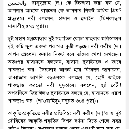
والحسين ‘রাসূলুল্লাহ (দ.) কে জিজ্ঞাসা করা হল যে,
আপনার আহলে বায়তের কে আপনার নিকট অধিক প্রিয়?
প্রত্যুত্তরে নবী বললেন, হাসান ও হুসাইন’ (মিশকাতুল
মাসাবীহ ৫৭১ পৃষ্ঠা)।
দুই মহান মল্লযোদ্ধার দুই সম্মাতিন কোচ: যাহরার গুলিস্তানের
দুই কচি ফুল একদা পরস্পর কুস্তী লড়ছে। নবী করীম (দ.)
আপন স্নেহধন্য কন্যার নিকট বসে তাঁদের খেলা দেখছেন।
অতঃপর হাসানকে বললেন, হাসান! হুসাইনকে এ ভাবে
পাকড়াও কর। সৈয়্যদাহ আশ্চর্য হয়ে নিবেদন জানালেন,
আব্বাজান আপনি বড়জনকে বলছেন যে, ছোট্ট ভাইকে
পাকড়াও করতে! নবী মুদৃহাস্যে বললেন, হ্যাঁ বেটী!
অপরদিকে জিব্রাঈলও হুসাইনকে বলছে যে, হাসানকে এরূপ
পাকড়াও কর। (শাওয়াহিদুন্ নবূয়ত ৩০৪ পৃষ্ঠা)।
আকৃতি-প্রকৃতিতে নবীর প্রতিবিম্ব: নবী করীম (দ.)’র এ দুই
দৌহিত্রের আকৃতি-প্রকৃতির বিশদ বর্ণনা দিতে গেলে সহস্র
পৃষ্ঠাও কিছুনা। সংক্ষেপে বলতে গেলে এরূপই বলা যায় যে,