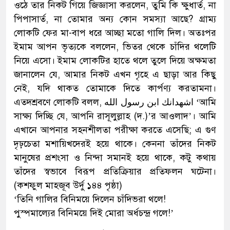
ওঠে তার নিকট গিয়ে জিজ্ঞাসা করলেন, তুমি কি ক্ষুধার্ত, না
পিপাসার্ত, না তোমার অন্য কোন সমস্যা আছে? গ্রাম্য
লোকটি ফের মা-বাপ ধরে আচ্ছা মতো গালি দিল। অতঃপর
ইমাম আপন ভৃত্যকে বললেন, ভিতর থেকে চাঁদির থলেটি
নিয়ে এসো। ইমাম লোকটির হাতে থলে তুলে দিয়ে অক্ষমতা
জানালেন যে, আমার নিকট এখন গৃহে এ ছাড়া আর কিছু
নেই, যদি থাকত তোমাকে দিতে কার্পণ্য করতামনা।
এতদশ্রবণে লোকটি বলল, اشهدانك ابن رسول الله ‘আমি
সাক্ষ্য দিচ্ছি যে, আপনি রাসূলুল্লাহ (দ.)’র আওলাদ’। আমি
এখানে আপনার সহনশীলতা পরীক্ষা করতে এসেছি; এ গুণ
দৃঢ়চেতা মশায়িখদেরই হয়ে থাকে। কেননা তাঁদের নিকট
মানুষের প্রশংসা ও নিন্দা সমানই হয়ে থাকে, কটু কথায়
তাঁদের স্বভাবে বিরূপ প্রতিক্রিয়ার প্রতিফলন ঘটেনা।
(কশফুল মাহজূব উর্দু ১৪৪ পৃষ্ঠা)
‘তিনি গালির বিনিময়ে দিলেন চাঁদিভরা থলে!
পুস্পমাল্যের বিনিময়ে দিই মোরা অর্ধচন্দ্র গলে!’