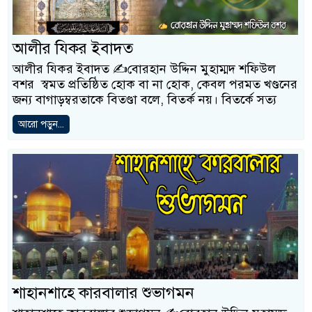
আলীর যিকর ইবাদত
আলীর যিকর ইবাদত ✍️বোরহান উদ্দিন মুহাম্মদ শফিউল
বশর স্বমত প্রতিষ্ঠিত হোক বা না হোক, কেবল পরমত খণ্ডনের
জন্য বাগাড়ম্বরতাকে বিতণ্ডা বলে, বিতর্ক নয়। বিতর্কে সত্য
আরো পড়ুন...
শাহানশাহে কারবালার শুভাগমন