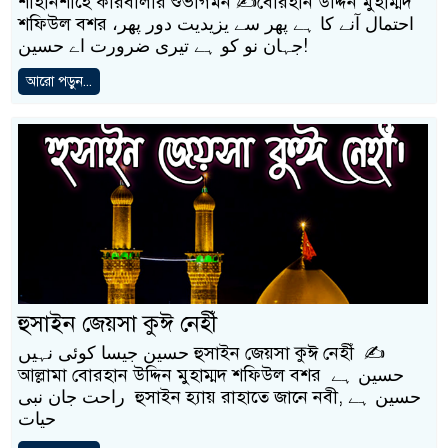
শাহানশাহে কারবালার শুভাগমন ✍️বোরহান উদ্দিন মুহাম্মদ
শফিউল বশর ،احتمال آنے کا ہے پھر سے یزیدیت دور پھر
جہان نو کو ہے تیری ضرورت اے حسین!
আরো পড়ুন...
হুসাইন জেয়সা কুঈ নেহীঁ
حسین جیسا کوئی نہیں হুসাইন জেয়সা কুঈ নেহীঁ ✍️
আল্লামা বোরহান উদ্দিন মুহাম্মদ শফিউল বশর حسین ہے
راحت جان نبی হুসাইন হ্যায় রাহাতে জানে নবী, حسین ہے
حیات