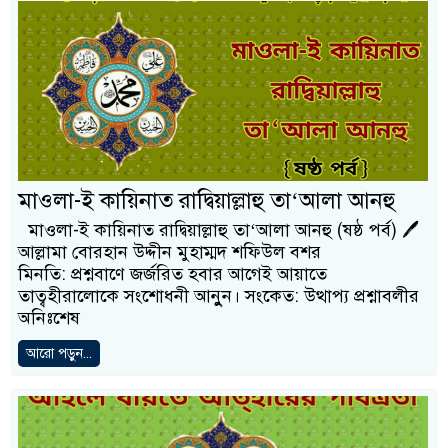
মাওলা-ই কায়িনাত রাদ্বিয়াল্লাহু তা‘আলা আনহু
মাওলা-ই কায়িনাত রাদ্বিয়াল্লাহু তা‘আলা আনহু (ষষ্ঠ পর্ব) 🖊
আল্লামা বোরহান উদ্দীন মুহাম্মদ শফিউল বশর
মিনতি: প্রশ্নবাণে জর্জরিত হবার আগেই আয়াতে
তাত্বহীরালোকে সংশোধনী আনুুন। সংকেত: উত্থাপ্য প্রশ্নাবলীর
অনিঃশেষ
আরো পড়ুন...