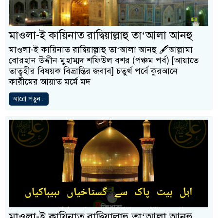
মাওলা-ই কায়িনাত রাদ্বিয়াল্লাহু তা‘আলা আনহু
মাওলা-ই কায়িনাত রাদ্বিয়াল্লাহু তা‘আলা আনহু 🖋আল্লামা
বোরহান উদ্দীন মুহাম্মদ শফিউল বশর (পঞ্চম পর্ব) [আয়াতে
তাত্বহীর বিষয়ক বিভ্রান্তির জবাব] চতুর্থ পর্বে কুরআনে
কারীমের আয়াত মর্মে মদ
আরো পড়ুন...
মাওলা-ই কায়িনাত রাদ্বিয়াল্লাহু তা‘আলা আনহু