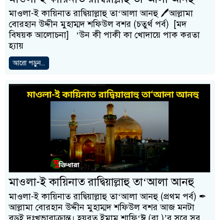
মাওলা-ই কায়িনাত রাদ্বিয়াল্লাহু তা‘আলা আনহু 🖊আল্লামা
বোরহান উদ্দীন মুহাম্মদ শফিউল বশর (চতুর্থ পর্ব) [মদ
বিষয়ক আলোচনা] ‘উন কী পাকী কা খোদায়ে পাক করতা
হ্যায়
আরো পড়ুন...
মাওলা-ই কায়িনাত রাদ্বিয়াল্লাহু তা‘আলা আনহু
মাওলা-ই কায়িনাত রাদ্বিয়াল্লাহু তা‘আলা আনহু (প্রথম পর্ব) ✒
আল্লামা বোরহান উদ্দীন মুহাম্মদ শফিউল বশর আজ মনটা
বড়ই দুঃখভারাক্রান্ত। হযরত ইমাম শাফি‘ঈ (রা.)’র সুরে সুর