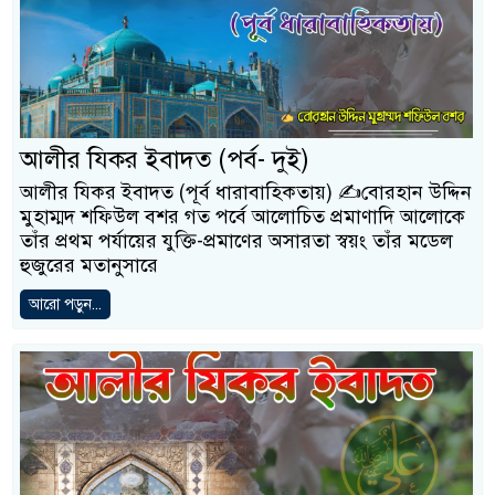
আলীর যিকর ইবাদত (পর্ব- দুই)
আলীর যিকর ইবাদত (পূর্ব ধারাবাহিকতায়) ✍️বোরহান উদ্দিন
মুহাম্মদ শফিউল বশর গত পর্বে আলোচিত প্রমাণাদি আলোকে
তাঁর প্রথম পর্যায়ের যুক্তি-প্রমাণের অসারতা স্বয়ং তাঁর মডেল
হুজুরের মতানুসারে
আরো পড়ুন...