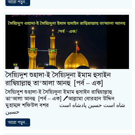
আরো পড়ুন...
সৈয়্যিদুশ শুহাদা-ই সৈয়্যিদুনা ইমাম হুসাইন
রাদ্বিয়াল্লাহু তা‘আলা আনহু [পর্ব – এক]
সৈয়্যিদুশ শুহাদা-ই সৈয়্যিদুনা ইমাম হুসাইন রাদ্বিয়াল্লাহু
তা‘আলা আনহু [পর্ব – এক] 🖊আল্লামা বোরহান উদ্দিন
মুহাম্মদ শফিউল বশর شاه است حسین پادشاه است
حسین
আরো পড়ুন...