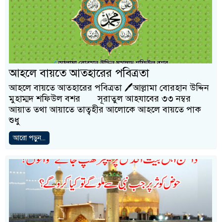
আহলে বায়তে আত্হারের পবিত্রতা
আহলে বায়তে আত্হারের পবিত্রতা 🖊আল্লামা বোরহান উদ্দিন
মুহাম্মদ শফিউল বশর সূরাতুল আহযাবের ৩৩ নম্বর
আয়াত তথা আয়াতে তাত্বহীর আলোকে আহলে বায়তে পাক
শুধু
আরো পড়ুন...