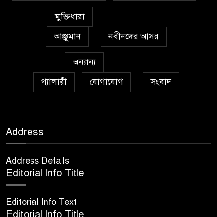
৭
মুক্তিধারা
আঞ্জুমান
নবীনদের আসর
অঞ্চল ভিত্তিক জশনে জুলূসে ঈদে
৮
মিলাদুন্নবী এর গুরুত্ব
অন্যান্য
গ্যালারী
যোগাযোগ
সংবাদ
আইয়ূবীদের গ্রীবায় মারওয়ানী
৯
কালো হাত
ফরয নামাযান্তে দু‘আ মুনাজাত
Address
১০
Address Details
কুত্ববুল আক্বতাব বাবাভাণ্ডারীর
Editorial Info Title
১১
‘উরসে পাক সম্পন্ন
Editorial Info Text
Editorial Info Title