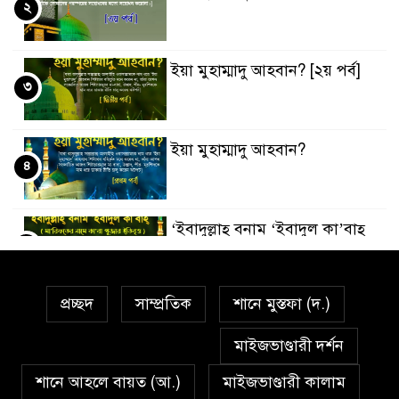
২
ইয়া মুহাম্মাদু আহবান? [২য় পর্ব]
৩
ইয়া মুহাম্মাদু আহবান?
৪
‘ইবাদুল্লাহ্ বনাম ‘ইবাদুল কা’বাহ্
৫
প্রচ্ছদ
সাম্প্রতিক
শানে মুস্তফা (দ.)
সর্বকালের সব সমস্যার সমাধানের
৬
একমাত্র উপায় মহানবী (দঃ) আদর্শ
মাইজভাণ্ডারী দর্শন
অনুসরণ
শানে আহলে বায়ত (আ.)
মাইজভাণ্ডারী কালাম
প্রেমাস্পদের গলি