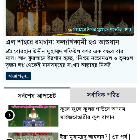
এল শাহরে রমদ্বান: কল্যাণকামী হও আগুয়ান
✍️ বোরহান উদ্দীন মুহাম্মদ শফিউল বশর এক বছরে বার
মাস। আল্ কুরআনে ইরশাদ হচ্ছে, ‘নিশ্চয় নভোমণ্ডল ও ভূমণ্ডল
সৃজন লগ্ন থেকেই মাসসমূহের সংখ্যা আল্লাহর নিকট
আরো পড়ুন...
সর্বাধিক পঠিত
সর্বশেষ আপডেট
ফুলে ফুলে ফুলন্ত গাউসে আ’যম
১
মাইজভাণ্ডারীর ফুল বাগান
ইয়া মুহাম্মাদু আহবান? [ ৩য় পর্ব ]