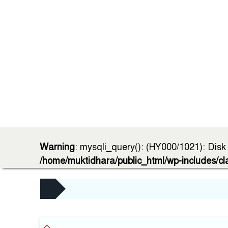
Warning
: mysqli_query(): (HY000/1021): Disk g
/home/muktidhara/public_html/wp-includes/c