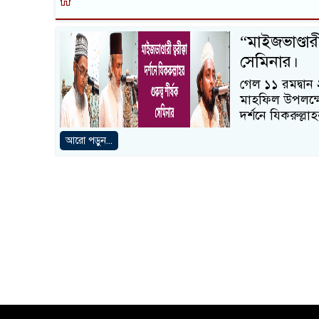
“মাইজভাণ্ডারী 
সেমিনার।
গেল ১১ রমদ্বান
মাহফিল উপলক্ষে 
দর্শনে যিকরুল্লা
আরো পড়ুন...