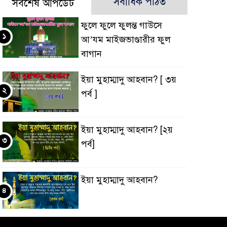
সর্বাধিক পঠিত
সর্বশেষ আপডেট
ফুলে ফুলে ফুলন্ত গাউসে
১
আ’যম মাইজভাণ্ডারীর ফুল
বাগান
ইয়া মুহাম্মাদু আহবান? [ ৩য়
২
পর্ব ]
ইয়া মুহাম্মাদু আহবান? [২য়
৩
পর্ব]
ইয়া মুহাম্মাদু আহবান?
৪