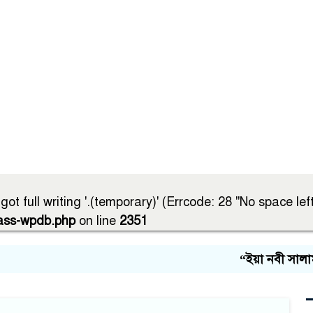
ot full writing '.(temporary)' (Errcode: 28 "No space left
lass-wpdb.php
on line
2351
“ইয়া নবী সালাম 