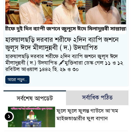
হারুয়ালছড়ি দরবার শরীফে ২দিন ব্যাপি জশনে
জুলূস ঈদে মীলাদুন্নবী ( দ.) উদযাপিত
হারুয়ালছড়ি দরবার শরীফে ২দিন ব্যাপি জশনে জুলূস ঈদে
মীলাদুন্নবী ( দ.) উদযাপিত 🖋️মুক্তিধারা ডেস্ক গেল ১১ ও ১২
রবিউল আওয়াল ১৪৪২ হি. ২৯ ও ৩০
আরো পড়ুন...
সর্বাধিক পঠিত
সর্বশেষ আপডেট
ফুলে ফুলে ফুলন্ত গাউসে আ’যম
১
মাইজভাণ্ডারীর ফুল বাগান