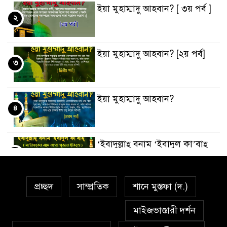
ইয়া মুহাম্মাদু আহবান? [ ৩য় পর্ব ]
২
ইয়া মুহাম্মাদু আহবান? [২য় পর্ব]
৩
ইয়া মুহাম্মাদু আহবান?
৪
‘ইবাদুল্লাহ্ বনাম ‘ইবাদুল কা’বাহ্
৫
প্রচ্ছদ
সাম্প্রতিক
শানে মুস্তফা (দ.)
সর্বকালের সব সমস্যার সমাধানের
৬
একমাত্র উপায় মহানবী (দঃ) আদর্শ
মাইজভাণ্ডারী দর্শন
অনুসরণ