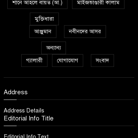
শানে আহলে বায়ত (আ.)
মাইজভাণ্ডারী কালাম
প্রেমাস্পদের গলি
৭
মুক্তিধারা
আঞ্জুমান
নবীনদের আসর
অঞ্চল ভিত্তিক জশনে জুলূসে ঈদে
৮
মিলাদুন্নবী এর গুরুত্ব
অন্যান্য
গ্যালারী
যোগাযোগ
সংবাদ
আইয়ূবীদের গ্রীবায় মারওয়ানী
৯
কালো হাত
ফরয নামাযান্তে দু‘আ মুনাজাত
Address
১০
Address Details
কুত্ববুল আক্বতাব বাবাভাণ্ডারীর
Editorial Info Title
১১
‘উরসে পাক সম্পন্ন
Editorial Info Text