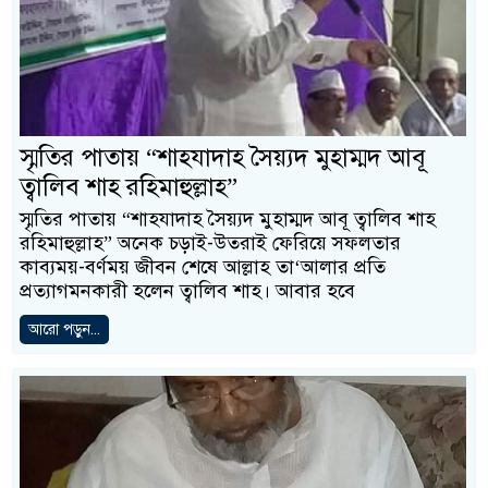
স্মৃতির পাতায় “শাহযাদাহ সৈয়্যদ মুহাম্মদ আবূ
ত্বালিব শাহ রহিমাহুল্লাহ”
স্মৃতির পাতায় “শাহযাদাহ সৈয়্যদ মুহাম্মদ আবূ ত্বালিব শাহ
রহিমাহুল্লাহ” অনেক চড়াই-উতরাই ফেরিয়ে সফলতার
কাব্যময়-বর্ণময় জীবন শেষে আল্লাহ তা‘আলার প্রতি
প্রত্যাগমনকারী হলেন ত্বালিব শাহ। আবার হবে
আরো পড়ুন...