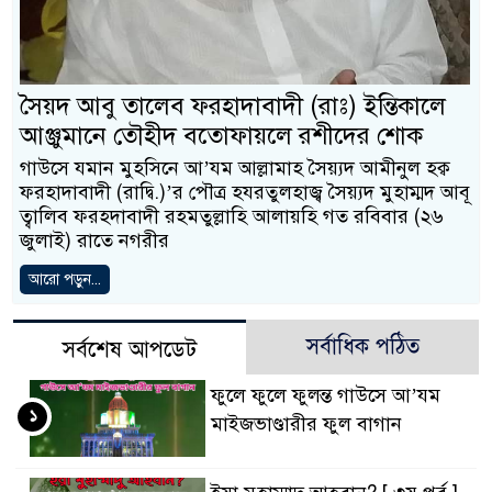
সৈয়দ আবু তালেব ফরহাদাবাদী (রাঃ) ইন্তিকালে
আঞ্জুমানে তৌহীদ বতোফায়লে রশীদের শোক
গাউসে যমান মুহসিনে আ’যম আল্লামাহ সৈয়্যদ আমীনুল হক্ব
ফরহাদাবাদী (রাদ্বি.)’র পৌত্র হযরতুলহাজ্ব সৈয়্যদ মুহাম্মদ আবূ
ত্বালিব ফরহদাবাদী রহমতুল্লাহি আলায়হি গত রবিবার (২৬
‍জুলাই) রাতে নগরীর
আরো পড়ুন...
সর্বাধিক পঠিত
সর্বশেষ আপডেট
ফুলে ফুলে ফুলন্ত গাউসে আ’যম
১
মাইজভাণ্ডারীর ফুল বাগান