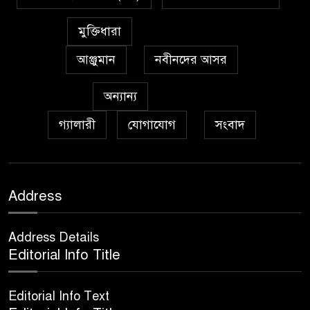
প্রেমাস্পদের গলি
৭
মুক্তিধারা
আঞ্জুমান
নবীনদের আসর
অঞ্চল ভিত্তিক জশনে জুলূসে ঈদে
৮
মিলাদুন্নবী এর গুরুত্ব
অন্যান্য
গ্যালারী
যোগাযোগ
সংবাদ
আইয়ূবীদের গ্রীবায় মারওয়ানী
৯
কালো হাত
ফরয নামাযান্তে দু‘আ মুনাজাত
Address
১০
Address Details
কুত্ববুল আক্বতাব বাবাভাণ্ডারীর
Editorial Info Title
১১
‘উরসে পাক সম্পন্ন
Editorial Info Text