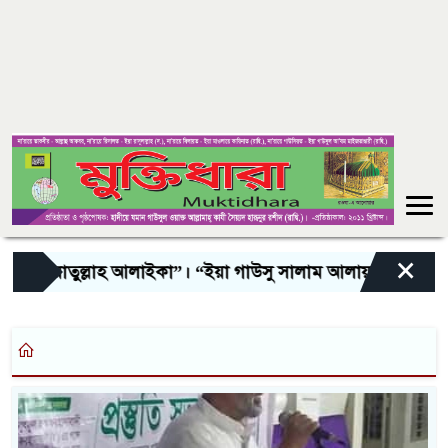
×
াওয়াতুল্লাহ আলাইকা”। “ইয়া গাউসু সালাম আলায়কা, ইয়া মুর্শ