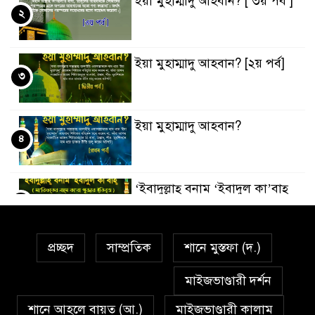
ইয়া মুহাম্মাদু আহবান? [ ৩য় পর্ব ]
২
ইয়া মুহাম্মাদু আহবান? [২য় পর্ব]
৩
ইয়া মুহাম্মাদু আহবান?
৪
‘ইবাদুল্লাহ্ বনাম ‘ইবাদুল কা’বাহ্
৫
প্রচ্ছদ
সাম্প্রতিক
শানে মুস্তফা (দ.)
সর্বকালের সব সমস্যার সমাধানের
৬
একমাত্র উপায় মহানবী (দঃ) আদর্শ
মাইজভাণ্ডারী দর্শন
অনুসরণ
শানে আহলে বায়ত (আ.)
মাইজভাণ্ডারী কালাম