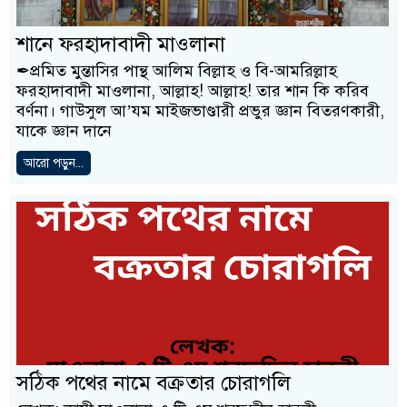
শানে ফরহাদাবাদী মাওলানা
✒প্রমিত মুন্তাসির পান্থ আলিম বিল্লাহ ও বি-আমরিল্লাহ
ফরহাদাবাদী মাওলানা, আল্লাহ! আল্লাহ! তার শান কি করিব
বর্ণনা। গাউসুল আ’যম মাইজভাণ্ডারী প্রভুর জ্ঞান বিতরণকারী,
যাকে জ্ঞান দানে
আরো পড়ুন...
সঠিক পথের নামে বক্রতার চোরাগলি