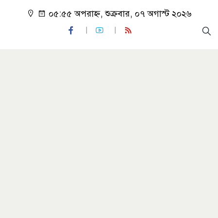
০৫:৫৫ অপরাহ্ন, শুক্রবার, ০৭ অগাস্ট ২০২৬