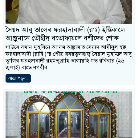
সৈয়দ আবু তালেব ফরহাদাবাদী (রাঃ) ইন্তিকালে
আঞ্জুমানে তৌহীদ বতোফায়লে রশীদের শোক
গাউসে যমান মুহসিনে আ’যম আল্লামাহ সৈয়্যদ আমীনুল হক্ব
ফরহাদাবাদী (রাদ্বি.)’র পৌত্র হযরতুলহাজ্ব সৈয়্যদ মুহাম্মদ আবূ
ত্বালিব ফরহদাবাদী রহমতুল্লাহি আলায়হি গত রবিবার (২৬
‍জুলাই) রাতে নগরীর
আরো পড়ুন...