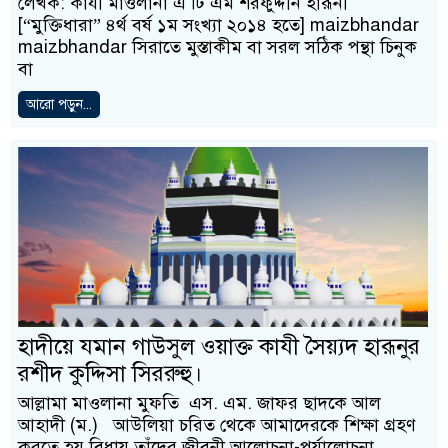
লেখক: কাযী মাওলানা এ টি এম শরফুদ্দীন হারূনী
[“মুক্তিধারা” ৪র্থ বর্ষ ১ম সংখ্যা ২০১৪ হতে] maizbhandar
maizbhandar সিরাতে মুস্তাকীম বা সরল সঠিক পন্থা চিনুক
বা
আরো পড়ুন...
হাদীয়ে যমান গাউসুল ওয়াক্ত কাযী সৈয়্যদ হারূনুর
রশীদ কুদ্দিসা সিররুহু।
আল্লামা মাওলানা মুফতি এস. এম. জাফর ছাদকে আল
আহাদী (ম.) আউলিয়া চরিত থেকে আমাদেরকে শিক্ষা গ্রহণ
করতে হয় বিধায় তাঁদের জীবনী আলোচনা-পর্যালোচনা