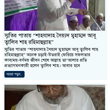
স্মৃতির পাতায় “শাহযাদাহ সৈয়্যদ মুহাম্মদ আবূ
ত্বালিব শাহ রহিমাহুল্লাহ”
স্মৃতির পাতায় “শাহযাদাহ সৈয়্যদ মুহাম্মদ আবূ ত্বালিব শাহ
রহিমাহুল্লাহ” অনেক চড়াই-উতরাই ফেরিয়ে সফলতার
কাব্যময়-বর্ণময় জীবন শেষে আল্লাহ তা‘আলার প্রতি
প্রত্যাগমনকারী হলেন ত্বালিব শাহ। আবার হবে
আরো পড়ুন...