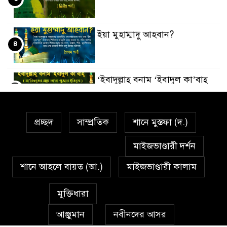
ইয়া মুহাম্মাদু আহবান?
৪
‘ইবাদুল্লাহ্ বনাম ‘ইবাদুল কা’বাহ্
৫
প্রচ্ছদ
সাম্প্রতিক
শানে মুস্তফা (দ.)
সর্বকালের সব সমস্যার সমাধানের
৬
একমাত্র উপায় মহানবী (দঃ) আদর্শ
মাইজভাণ্ডারী দর্শন
অনুসরণ
শানে আহলে বায়ত (আ.)
মাইজভাণ্ডারী কালাম
প্রেমাস্পদের গলি
৭
মুক্তিধারা
আঞ্জুমান
নবীনদের আসর
অঞ্চল ভিত্তিক জশনে জুলূসে ঈদে