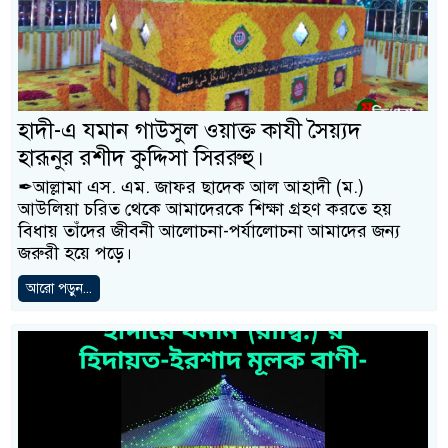
হাদী-এ যমান গাউসুল ওয়াক্ত কাযী সৈয়্যদ
হারূনুর রশীদ কুদ্দিসা সিররুহু।
✒আল্লামা এস. এম. জাফর ছাদেক আল আহাদী (ম.)
আউলিয়া চরিত থেকে আমাদেরকে শিক্ষা গ্রহণ করতে হয়
বিধায় তাঁদের জীবনী আলোচনা-পর্যালোচনা আমাদের জন্য
জরুরী হয়ে পড়ে।
আরো পড়ুন...