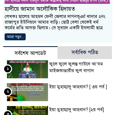
হাদীয়ে জামান অলৌকিক হিদায়ত
লেখকঃ ছালেহ আহমদ ফেনী জেলার দাগনভূঞাঁ থানার ২নং
রাজাপুর ইউনিয়নে আমার বাড়ি। ছোট্ট বেলা থেকেই ধর্ম
কর্মের প্রতি আসক্ত ছিলাম। সে সুবাদে একটি ইসলামী ছাত্র
আরো পড়ুন...
সর্বাধিক পঠিত
সর্বশেষ আপডেট
ফুলে ফুলে ফুলন্ত গাউসে আ’যম
১
মাইজভাণ্ডারীর ফুল বাগান
ইয়া মুহাম্মাদু আহবান? [ ৩য় পর্ব ]
২
ইয়া মুহাম্মাদু আহবান? [২য় পর্ব]
৩