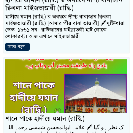
ক্বিবলা মাইজভাণ্ডারী (রাদ্বি.)
হাদীয়ে যমান (রাদ্বি.)’র অবয়বে দীপ্য বাবাজান ক্বিবলা
মাইজভাণ্ডারী (রাদ্বি.) [আমার পীর বাবা ভাণ্ডারী] 🖋️মুক্তিধারা
ডেস্ক ১৯৬১ সন। রাউজানের ফইল্লাতলী হাট লোকে
লোকারণ্য। আজ এখানে মাইজভাণ্ডারী
আরো পড়ুন...
শানে পাকে হাদীয়ে যমান (রাদ্বি.)
اٖک نظر ہو گیا 🖋️ علامہ ابوالمحسن شمسی رحمۃ اللہ