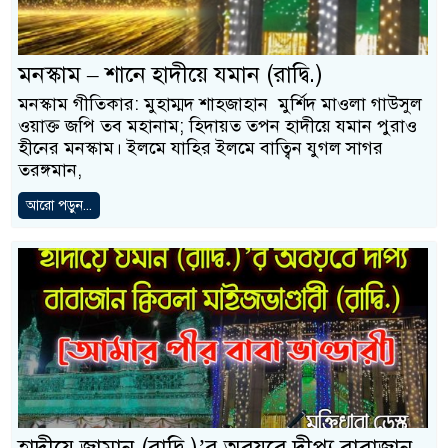
মনস্কাম – শানে হাদীয়ে যমান (রাদ্বি.)
মনস্কাম গীতিকার: মুহাম্মদ শাহজাহান মুর্শিদ মাওলা গাউসুল
ওয়াক্ত জপি তব মহানাম; হিদায়ত তপন হাদীয়ে যমান পুরাও
হীনের মনস্কাম। ইলমে যাহির ইলমে বাত্বিন যুগল সাগর
তরঙ্গমান,
আরো পড়ুন...
হাদীয়ে জামান (রাদ্বি.)’র অবয়বে দীপ্য বাবাজান