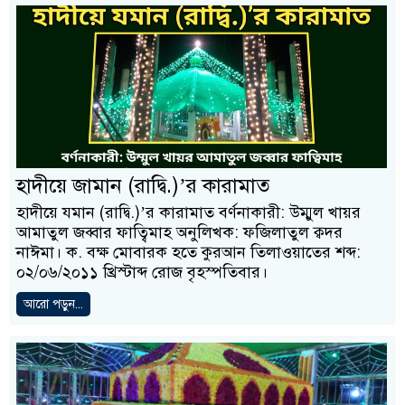
হাদীয়ে জামান (রাদ্বি.)’র কারামাত
হাদীয়ে যমান (রাদ্বি.)’র কারামাত বর্ণনাকারী: উম্মুল খায়র
আমাতুল জব্বার ফাত্বিমাহ অনুলিখক: ফজিলাতুল ক্বদর
নাঈমা। ক. বক্ষ মোবারক হতে কুরআন তিলাওয়াতের শব্দ:
০২/০৬/২০১১ খ্রিস্টাব্দ রোজ বৃহস্পতিবার।
আরো পড়ুন...