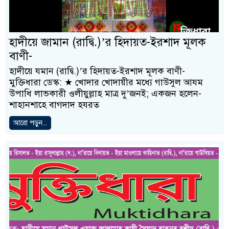
হাদীয়ে জামান (রাদ্বি.)’র হিদায়ত-ইরশাদ মূলক
বাণী-
হাদীয়ে যমান (রাদ্বি.)’র হিদায়ত-ইরশাদ মূলক বাণী-
মুক্তিধারা ডেস্ক: ★ খােদার খােদায়ীর মধ্যে গাউসুল আযম
উপাধি লাভকারী ওলীয়ুল্লাহ মাত্র দু’জনই; একজন হলেন-
শাহানশাহে বাগদাদ হযরত
আরো পড়ুন...