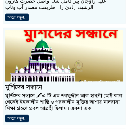
علیہ راؤجان پیر کامل شاہ واصل حضرت ھارون
الرشید، ہادئ راہ طریقت مصدر آب وتاب
আরো পড়ুন...
মুর্শিদের সন্ধানে
মুর্শিদের সন্ধানে 🖋️এ টি এম শরফুদ্দীন আল হারূনী ছোট্ট কাল
থেকেই ইহকালীন শান্তি ও পরকালীন মুক্তির আশায় মাদরাসা
শিক্ষা গ্রহণে প্রবল আগ্রহী ছিলাম। একদা এক
আরো পড়ুন...