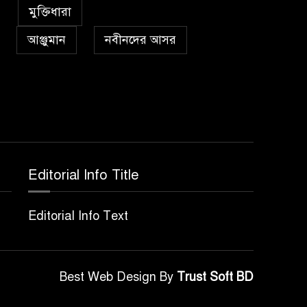
৫
কা’বাহ্
মুক্তিধারা
আঞ্জুমান
নবীনদের আসর
সর্বকালের সব সমস্যার
৬
সমাধানের একমাত্র উপায়
মহানবী (দঃ) আদর্শ অনুসরণ
প্রেমাস্পদের গলি
৭
Editorial Info Title
অঞ্চল ভিত্তিক জশনে জুলূসে
৮
ঈদে মিলাদুন্নবী এর গুরুত্ব
Editorial Info Text
আইয়ূবীদের গ্রীবায় মারওয়ানী
Best Web Design By
Trust Soft BD
৯
কালো হাত