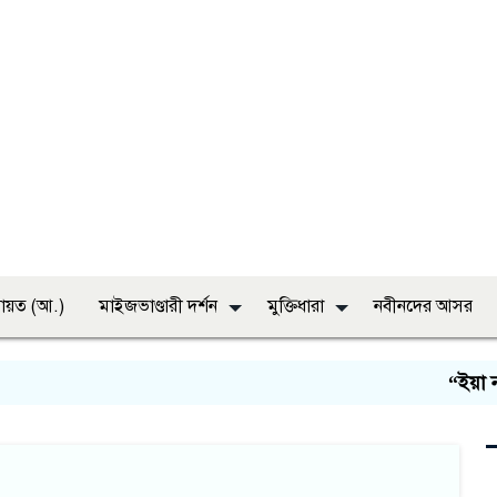
ায়ত (আ.)
মাইজভাণ্ডারী দর্শন
মুক্তিধারা
নবীনদের আসর
“ইয়া নবী