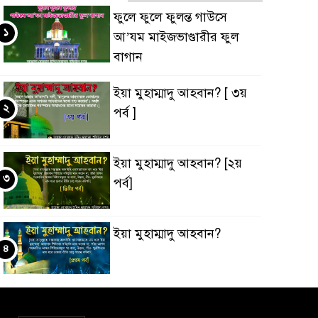
ফুলে ফুলে ফুলন্ত গাউসে
১
আ’যম মাইজভাণ্ডারীর ফুল
বাগান
ইয়া মুহাম্মাদু আহবান? [ ৩য়
২
পর্ব ]
ইয়া মুহাম্মাদু আহবান? [২য়
৩
পর্ব]
ইয়া মুহাম্মাদু আহবান?
৪
‘ইবাদুল্লাহ্ বনাম ‘ইবাদুল