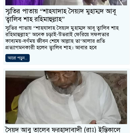
স্মৃতির পাতায় “শাহযাদাহ সৈয়্যদ মুহাম্মদ আবূ
ত্বালিব শাহ রহিমাহুল্লাহ”
স্মৃতির পাতায় “শাহযাদাহ সৈয়্যদ মুহাম্মদ আবূ ত্বালিব শাহ
রহিমাহুল্লাহ” অনেক চড়াই-উতরাই ফেরিয়ে সফলতার
কাব্যময়-বর্ণময় জীবন শেষে আল্লাহ তা‘আলার প্রতি
প্রত্যাগমনকারী হলেন ত্বালিব শাহ। আবার হবে
আরো পড়ুন...
সৈয়দ আবু তালেব ফরহাদাবাদী (রাঃ) ইন্তিকালে