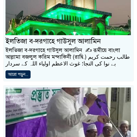
ইলতিজা ব-দরগাহে গাউসুল আলামিন
ইলতিজা ব-দরগাহে গাউসুল আলামিন ✍️ রূমীয়ে বাংলা
আল্লামা বজলুল করিম মন্দাকিনী (রাদ্বি.) طالب رحمت کریم
بے نوا کی التجا؛ غوث الاعظم اولیاء اللہ کے سردار
আরো পড়ুন...