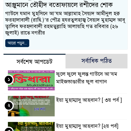
আঞ্জুমানে তৌহীদ বতোফায়লে রশীদের শোক
গাউসে যমান মুহসিনে আ’যম আল্লামাহ সৈয়্যদ আমীনুল হক্ব
ফরহাদাবাদী (রাদ্বি.)’র পৌত্র হযরতুলহাজ্ব সৈয়্যদ মুহাম্মদ আবূ
ত্বালিব ফরহদাবাদী রহমতুল্লাহি আলায়হি গত রবিবার (২৬
‍জুলাই) রাতে নগরীর
আরো পড়ুন...
সর্বাধিক পঠিত
সর্বশেষ আপডেট
ফুলে ফুলে ফুলন্ত গাউসে আ’যম
১
মাইজভাণ্ডারীর ফুল বাগান
ইয়া মুহাম্মাদু আহবান? [ ৩য় পর্ব ]
২
ইয়া মুহাম্মাদু আহবান? [২য় পর্ব]