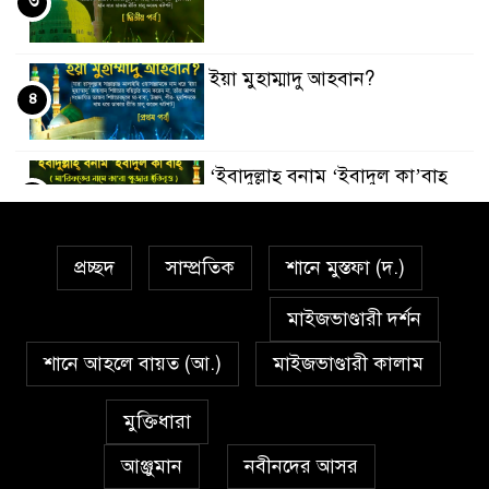
৩
ইয়া মুহাম্মাদু আহবান?
৪
‘ইবাদুল্লাহ্ বনাম ‘ইবাদুল কা’বাহ্
৫
প্রচ্ছদ
সাম্প্রতিক
শানে মুস্তফা (দ.)
সর্বকালের সব সমস্যার সমাধানের
৬
একমাত্র উপায় মহানবী (দঃ) আদর্শ
মাইজভাণ্ডারী দর্শন
অনুসরণ
শানে আহলে বায়ত (আ.)
মাইজভাণ্ডারী কালাম
প্রেমাস্পদের গলি
৭
মুক্তিধারা
আঞ্জুমান
নবীনদের আসর
অঞ্চল ভিত্তিক জশনে জুলূসে ঈদে