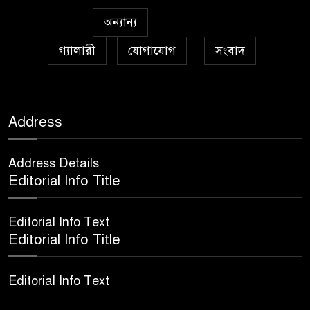
৮
মিলাদুন্নবী এর গুরুত্ব
অন্যান্য
গ্যালারী
যোগাযোগ
সংবাদ
আইয়ূবীদের গ্রীবায় মারওয়ানী
৯
কালো হাত
ফরয নামাযান্তে দু‘আ মুনাজাত
Address
১০
Address Details
কুত্ববুল আক্বতাব বাবাভাণ্ডারীর
Editorial Info Title
১১
‘উরসে পাক সম্পন্ন
Editorial Info Text
Editorial Info Title
Editorial Info Text