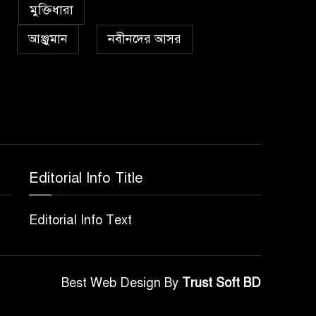
৫
কা’বাহ্
মুক্তিধারা
আঞ্জুমান
নবীনদের আসর
সর্বকালের সব সমস্যার
৬
সমাধানের একমাত্র উপায়
মহানবী (দঃ) আদর্শ অনুসরণ
প্রেমাস্পদের গলি
৭
Editorial Info Title
অঞ্চল ভিত্তিক জশনে জুলূসে
৮
Editorial Info Text
ঈদে মিলাদুন্নবী এর গুরুত্ব
আইয়ূবীদের গ্রীবায় মারওয়ানী
Best Web Design By
Trust Soft BD
৯
কালো হাত