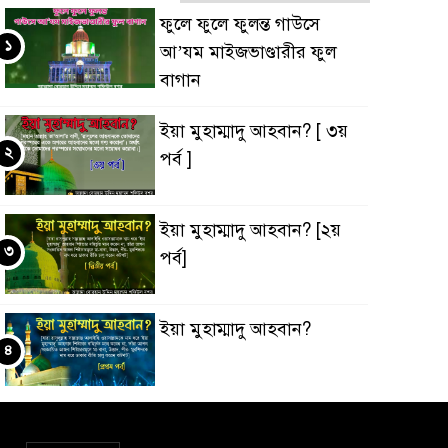
ফুলে ফুলে ফুলন্ত গাউসে
১
আ’যম মাইজভাণ্ডারীর ফুল
বাগান
ইয়া মুহাম্মাদু আহবান? [ ৩য়
২
পর্ব ]
ইয়া মুহাম্মাদু আহবান? [২য়
৩
পর্ব]
ইয়া মুহাম্মাদু আহবান?
৪
‘ইবাদুল্লাহ্ বনাম ‘ইবাদুল