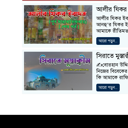
আলীর যিকর ই
আলীর যিকর ইবাদত
আনহু’র যিকর ইবাদ
আমাকে রীতিমত ব
আরো পড়ুন...
সিরাতে মুস্তাক
✍️বোরহান উদ্দ
নিজের বিবেকের 
কি আমাকে রাফিদ
আরো পড়ুন...