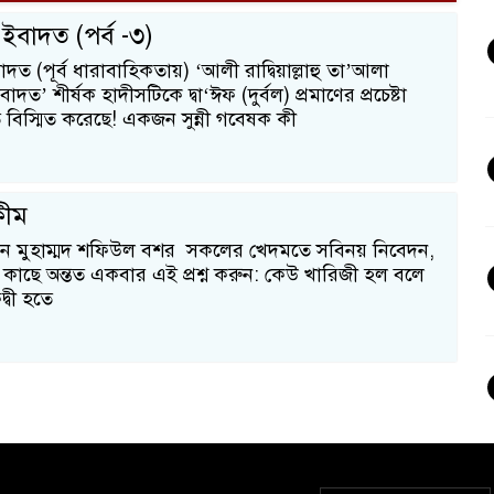
বাদত (পর্ব -৩)
 (পূর্ব ধারাবাহিকতায়) ‘আলী রাদ্বিয়াল্লাহু তা’আলা
ত’ শীর্ষক হাদীসটিকে দ্বা‘ঈফ (দুর্বল) প্রমাণের প্রচেষ্টা
িস্মিত করেছে! একজন সুন্নী গবেষক কী
্বীম
িন মুহাম্মদ শফিউল বশর সকলের খেদমতে সবিনয় নিবেদন,
কাছে অন্তত একবার এই প্রশ্ন করুন: কেউ খারিজী হল বলে
্বী হতে