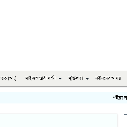
ায়ত (আ.)
মাইজভাণ্ডারী দর্শন
মুক্তিধারা
নবীনদের আসর
“ইয়া নবী