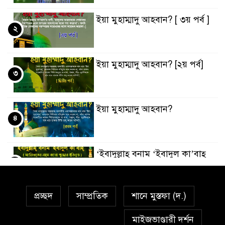
ইয়া মুহাম্মাদু আহবান? [ ৩য় পর্ব ]
২
ইয়া মুহাম্মাদু আহবান? [২য় পর্ব]
৩
ইয়া মুহাম্মাদু আহবান?
৪
‘ইবাদুল্লাহ্ বনাম ‘ইবাদুল কা’বাহ্
৫
প্রচ্ছদ
সাম্প্রতিক
শানে মুস্তফা (দ.)
সর্বকালের সব সমস্যার সমাধানের
৬
একমাত্র উপায় মহানবী (দঃ) আদর্শ
মাইজভাণ্ডারী দর্শন
অনুসরণ