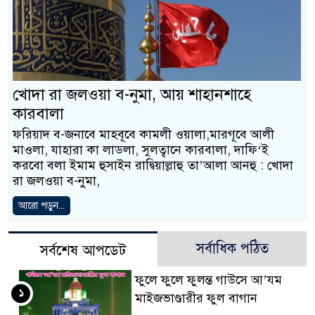
খোদা রা জলওয়া ব-নুমা, আয় শাহানশাহে
কারবালা
ফরিয়াদ ব-জনাবে মাহবূবে কামলী ওয়ালা,মারগূবে আলী
মাওলা, যাহারা কা লাডলা, সুলত্বানে কারবালা, দাফি‘ই
করবো বলা ইমাম হুসাইন রাদ্বিয়াল্লাহু তা’আলা আনহু : খোদা
রা জলওয়া ব-নুমা,
আরো পড়ুন...
সর্বাধিক পঠিত
সর্বশেষ আপডেট
ফুলে ফুলে ফুলন্ত গাউসে আ’যম
১
মাইজভাণ্ডারীর ফুল বাগান