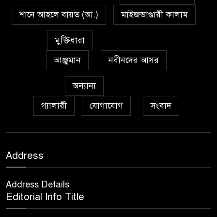
শানে আহলে বায়ত (আ.)
মাইজভাণ্ডারী কালাম
প্রেমাস্পদের গলি
৭
মুক্তিধারা
আঞ্জুমান
নবীনদের আসর
অঞ্চল ভিত্তিক জশনে জুলূসে ঈদে
৮
মিলাদুন্নবী এর গুরুত্ব
অন্যান্য
গ্যালারী
যোগাযোগ
সংবাদ
আইয়ূবীদের গ্রীবায় মারওয়ানী
৯
কালো হাত
ফরয নামাযান্তে দু‘আ মুনাজাত
Address
১০
Address Details
কুত্ববুল আক্বতাব বাবাভাণ্ডারীর
Editorial Info Title
১১
‘উরসে পাক সম্পন্ন