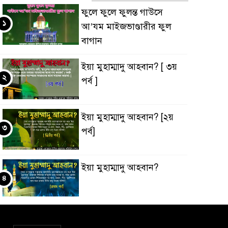
ফুলে ফুলে ফুলন্ত গাউসে
১
আ’যম মাইজভাণ্ডারীর ফুল
বাগান
ইয়া মুহাম্মাদু আহবান? [ ৩য়
২
পর্ব ]
ইয়া মুহাম্মাদু আহবান? [২য়
৩
পর্ব]
ইয়া মুহাম্মাদু আহবান?
৪
‘ইবাদুল্লাহ্ বনাম ‘ইবাদুল