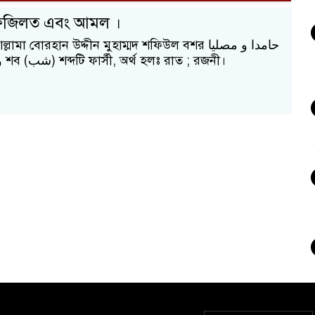
 ফজিলত এবং আমল ।
মা বোরহান উদ্দীন মুহাম্মদ শফিউল বশর حامدا و مصليا
و مسلما اما بعد শব (شب) শব্দটি ফার্সী, অর্থ হলঃ রাত ; রজনী।