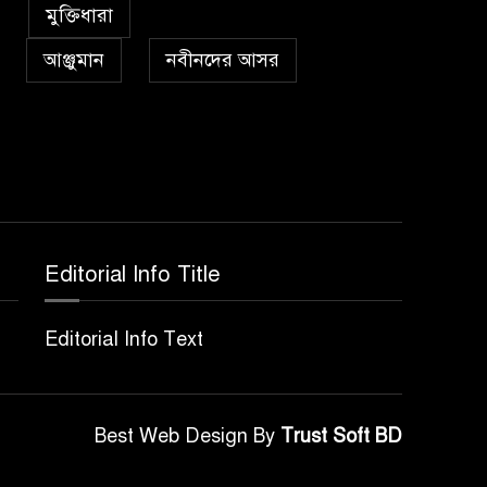
৫
কা’বাহ্
মুক্তিধারা
আঞ্জুমান
নবীনদের আসর
সর্বকালের সব সমস্যার
৬
সমাধানের একমাত্র উপায়
মহানবী (দঃ) আদর্শ অনুসরণ
প্রেমাস্পদের গলি
৭
Editorial Info Title
অঞ্চল ভিত্তিক জশনে জুলূসে
৮
Editorial Info Text
ঈদে মিলাদুন্নবী এর গুরুত্ব
আইয়ূবীদের গ্রীবায় মারওয়ানী
Best Web Design By
Trust Soft BD
৯
কালো হাত