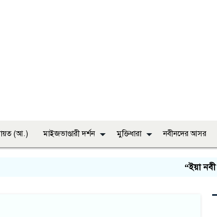
ায়ত (আ.)
মাইজভাণ্ডারী দর্শন
মুক্তিধারা
নবীনদের আসর
“ইয়া নবী সা