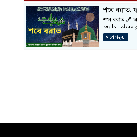
শবে বরাত,
শবে বরাত 🖋️ আল্লা
আরো পড়ুন...