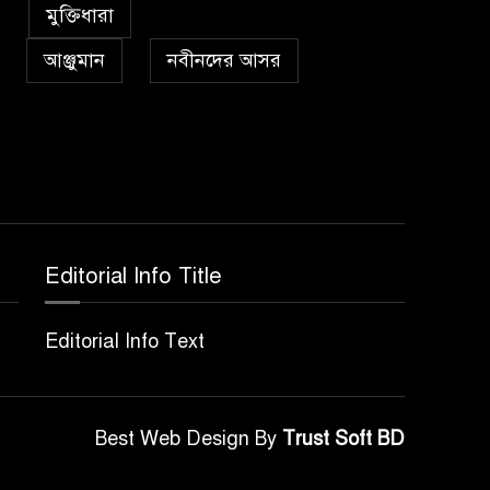
৫
কা’বাহ্
মুক্তিধারা
আঞ্জুমান
নবীনদের আসর
সর্বকালের সব সমস্যার
৬
সমাধানের একমাত্র উপায়
মহানবী (দঃ) আদর্শ অনুসরণ
প্রেমাস্পদের গলি
৭
Editorial Info Title
অঞ্চল ভিত্তিক জশনে জুলূসে
৮
Editorial Info Text
ঈদে মিলাদুন্নবী এর গুরুত্ব
আইয়ূবীদের গ্রীবায় মারওয়ানী
Best Web Design By
Trust Soft BD
৯
কালো হাত