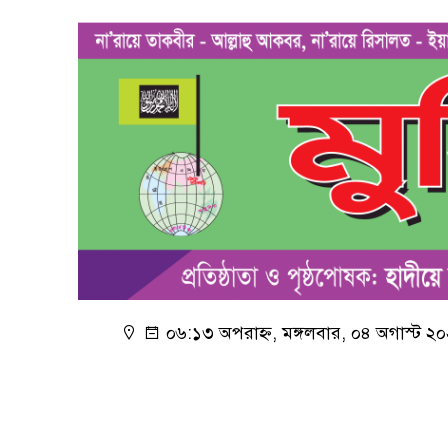
০৬:১৩ অপরাহ্ন, মঙ্গলবার, ০৪ অগাস্ট ২