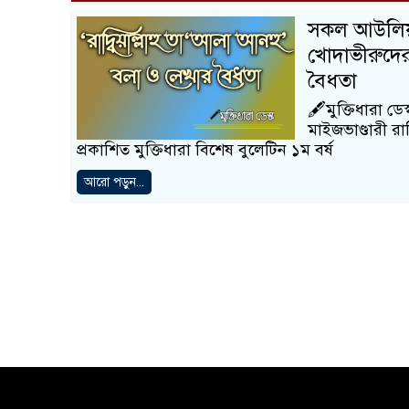
সকল আউলিয়ায়
খোদাভীরুদের 
বৈধতা
🖋️মুক্তিধারা 
মাইজভাণ্ডারী রা
প্রকাশিত মুক্তিধারা বিশেষ বুলেটিন ১ম বর্ষ
আরো পড়ুন...