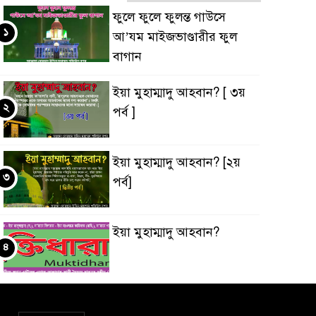
ফুলে ফুলে ফুলন্ত গাউসে
১
আ’যম মাইজভাণ্ডারীর ফুল
বাগান
ইয়া মুহাম্মাদু আহবান? [ ৩য়
২
পর্ব ]
ইয়া মুহাম্মাদু আহবান? [২য়
৩
পর্ব]
ইয়া মুহাম্মাদু আহবান?
৪
‘ইবাদুল্লাহ্ বনাম ‘ইবাদুল